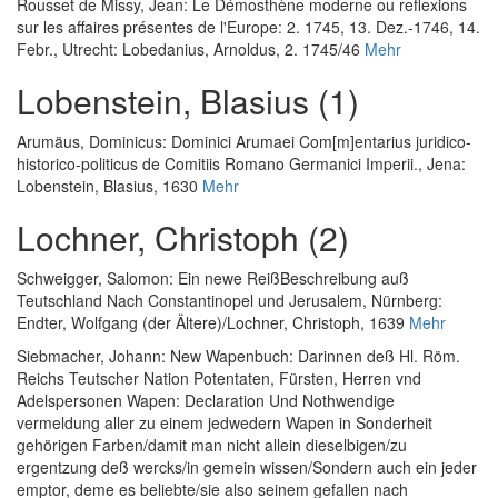
Rousset de Missy, Jean
:
Le Démosthène moderne ou reflexions
sur les affaires présentes de l'Europe: 2. 1745, 13. Dez.-1746, 14.
Febr.
, Utrecht: Lobedanius, Arnoldus, 2. 1745/46
Mehr
Lobenstein, Blasius (1)
Arumäus, Dominicus
:
Dominici Arumaei Com[m]entarius juridico-
historico-politicus de Comitiis Romano Germanici Imperii.
, Jena:
Lobenstein, Blasius, 1630
Mehr
Lochner, Christoph (2)
Schweigger, Salomon
:
Ein newe ReißBeschreibung auß
Teutschland Nach Constantinopel und Jerusalem
, Nürnberg:
Endter, Wolfgang (der Ältere)/Lochner, Christoph, 1639
Mehr
Siebmacher, Johann
:
New Wapenbuch: Darinnen deß Hl. Röm.
Reichs Teutscher Nation Potentaten, Fürsten, Herren vnd
Adelspersonen Wapen: Declaration Und Nothwendige
vermeldung aller zu einem jedwedern Wapen in Sonderheit
gehörigen Farben/damit man nicht allein dieselbigen/zu
ergentzung deß wercks/in gemein wissen/Sondern auch ein jeder
emptor, deme es beliebte/sie also seinem gefallen nach