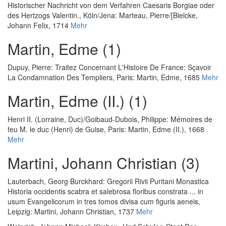
Historischer Nachricht von dem Verfahren Caesaris Borgiae oder
des Hertzogs Valentin.
, Köln/Jena: Marteau, Pierre/[Bielcke,
Johann Felix, 1714
Mehr
Martin, Edme (1)
Dupuy, Pierre
:
Traitez Concernant L'Histoire De France: Sçavoir
La Condamnation Des Templiers
, Paris: Martin, Edme, 1685
Mehr
Martin, Edme (II.) (1)
Henri II. (Lorraine, Duc)
/
Goibaud-Dubois, Philippe
:
Mémoires de
feu M. le duc (Henri) de Guise
, Paris: Martin, Edme (II.), 1668
Mehr
Martini, Johann Christian (3)
Lauterbach, Georg Burckhard
:
Gregorii Rivii Puritani Monastica
Historia occidentis scabra et salebrosa floribus constrata ... in
usum Evangelicorum in tres tomos divisa cum figuris aeneis
,
Leipzig: Martini, Johann Christian, 1737
Mehr