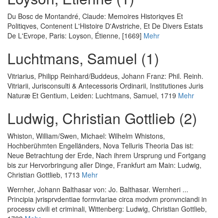
Du Bosc de Montandré, Claude
:
Memoires Historiqves Et
Politiqves, Contenent L'Histoire D'Avstriche, Et De Divers Estats
De L'Evrope
, Paris: Loyson, Étienne, [1669]
Mehr
Luchtmans, Samuel (1)
Vitriarius, Philipp Reinhard
/
Buddeus, Johann Franz
:
Phil. Reinh.
Vitriarii, Jurisconsulti & Antecessoris Ordinarii, Institutiones Juris
Naturæ Et Gentium
, Leiden: Luchtmans, Samuel, 1719
Mehr
Ludwig, Christian Gottlieb (2)
Whiston, William
/
Swen, Michael
:
Wilhelm Whistons,
Hochberühmten Engelländers, Nova Telluris Theoria Das ist:
Neue Betrachtung der Erde, Nach ihrem Ursprung und Fortgang
bis zur Hervorbringung aller Dinge
, Frankfurt am Main: Ludwig,
Christian Gottlieb, 1713
Mehr
Wernher, Johann Balthasar von
:
Jo. Balthasar. Wernheri ...
Principia jvrisprvdentiae formvlariae circa modvm pronvnciandi in
processv civili et criminali
, Wittenberg: Ludwig, Christian Gottlieb,