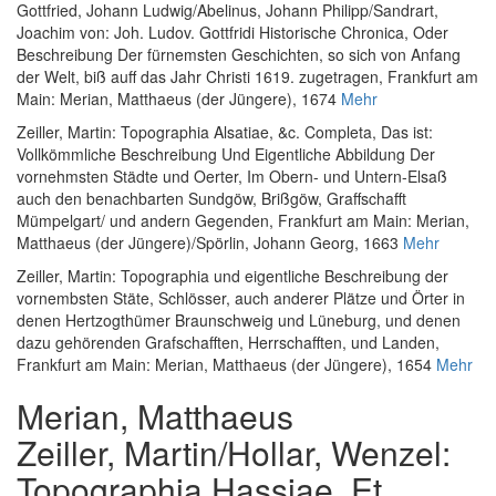
Gottfried, Johann Ludwig
/
Abelinus, Johann Philipp
/
Sandrart,
Joachim von
:
Joh. Ludov. Gottfridi Historische Chronica, Oder
Beschreibung Der fürnemsten Geschichten, so sich von Anfang
der Welt, biß auff das Jahr Christi 1619. zugetragen
, Frankfurt am
Main: Merian, Matthaeus (der Jüngere), 1674
Mehr
Zeiller, Martin
:
Topographia Alsatiae, &c. Completa, Das ist:
Vollkömmliche Beschreibung Und Eigentliche Abbildung Der
vornehmsten Städte und Oerter, Im Obern- und Untern-Elsaß
auch den benachbarten Sundgöw, Brißgöw, Graffschafft
Mümpelgart/ und andern Gegenden
, Frankfurt am Main: Merian,
Matthaeus (der Jüngere)/Spörlin, Johann Georg, 1663
Mehr
Zeiller, Martin
:
Topographia und eigentliche Beschreibung der
vornembsten Stäte, Schlösser, auch anderer Plätze und Örter in
denen Hertzogthümer Braunschweig und Lüneburg, und denen
dazu gehörenden Grafschafften, Herrschafften, und Landen
,
Frankfurt am Main: Merian, Matthaeus (der Jüngere), 1654
Mehr
Merian, Matthaeus
Zeiller, Martin
/
Hollar, Wenzel
:
Topographia Hassiae, Et