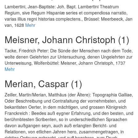
Lambertini, Jean-Baptiste
:
Joh. Bapt. Lambertini Theatrum
Regium, sive Regum Hispaniæ series et compendiosa narratio,
varias illius regni historias complectens.
, Brüssel: Meerbeeck, Jan
van, 1628
Mehr
Meisner, Johann Christoph (1)
Tacke, Friedrich Peter
:
Die Sünde der Menschen nach dem Tode,
wolte denen Gelehrten zur Untersuchung, denen Ungelehrten zur
Unterweisung
, Wolfenbüttel: Meisner, Johann Christoph, 1737
Mehr
Merian, Caspar (1)
Zeiller, Martin
/
Merian, Matthäus (der Ältere)
:
Topographia Galliae,
Oder Beschreibung und Contrafaitung der vornehmbsten, und
bekantisten Oerter, in dem mächtigen, und grossen Königreich
Franckreich : Beedes auß eygner Erfahrung, und den besten, und
berühmbtesten Scribenten, so in underschiedlichen Spraachen
davon außgangen seyn, auch auß erlangten Bericht- und
Relationen, von etlichen Jahren hero, zusammengetragen, in
richtige Ordnung gebracht, und auff begehren, zum Druck