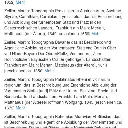
1652]
Mehr
Zeiller, Martin
:
Topographia Provinciarum Austriacarum, Austriae,
Styriae, Carinthiae, Carniolae, Tyrolis, etc. : das ist, Beschreibung
und Abbildung der fürnembsten Stätt und Plätz in den
Oesterreichischen Landen.
, Frankfurt am Main: Merian,
Matthaeus (der Ältere), 1649 [erschienen 1656]
Mehr
Zeiller, Martin
:
Topographia Bavariæ das ist Beschreib: vnd
Aigentliche Abbildung der Vornembsten Stätt vnd Orth in Ober
vnd NiederBeyern Der ObernPfaltz, Vnd andern, Zum
Hochlöblichen Bayrischen Craiße gehörigen, Landschafften
,
Frankfurt am Main: Merian, Matthaeus (der Ältere), 1644
[erschienen ca. 1656]
Mehr
Zeiller, Martin
:
Topographia Palatinatus Rheni et vicinarum
regionum: das ist Beschreibung und Eigentliche Abbildung der
Vornemsten Statte [und] Plätz der Untern Pfaltz am Rhein Und
Benachbarten Landschafften
, Frankfurt am Main: Merian,
Matthaeus (der Ältere)/Hoffmann Wolfgang, 1645 [erschienen ca.
1672]
Mehr
Zeiller, Martin
:
Topographia Bohemiae Moraviae Et Silesiae, das
ist Beschreibung und eigentliche Abbildung der Vornehmsten und
bekandtisten Stätte und Plätze in dem Königreich Boheim und