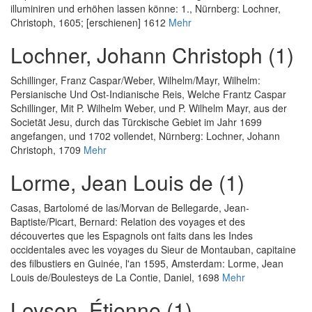
illuminiren und erhöhen lassen könne: 1.
, Nürnberg: Lochner,
Christoph, 1605; [erschienen] 1612
Mehr
Lochner, Johann Christoph (1)
Schillinger, Franz Caspar
/
Weber, Wilhelm
/
Mayr, Wilhelm
:
Persianische Und Ost-Indianische Reis, Welche Frantz Caspar
Schillinger, Mit P. Wilhelm Weber, und P. Wilhelm Mayr, aus der
Societät Jesu, durch das Türckische Gebiet im Jahr 1699
angefangen, und 1702 vollendet
, Nürnberg: Lochner, Johann
Christoph, 1709
Mehr
Lorme, Jean Louis de (1)
Casas, Bartolomé de las
/
Morvan de Bellegarde, Jean-
Baptiste
/
Picart, Bernard
:
Relation des voyages et des
découvertes que les Espagnols ont faits dans les Indes
occidentales avec les voyages du Sieur de Montauban, capitaine
des filbustiers en Guinée, l'an 1595
, Amsterdam: Lorme, Jean
Louis de/Boulesteys de La Contie, Daniel, 1698
Mehr
Loyson, Étienne (1)