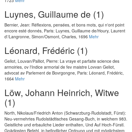
1723
Mehr
Luynes, Guillaume de (1)
Bernier, Jean
:
Réflexions, pensées, et bons mots, qui n'ont point
encore esté donnés
, Paris: Luynes, Guillaume de/Houry, Laurent
d'/Langronne, Simon/Osmont, Charles, 1696
Mehr
Léonard, Frédéric (1)
Geliot, Louvan
/
Palliot, Pierre
:
La vraye et parfaite science des
armoiries, ov l'Indice armorial de fev maistre Lovvan Geliot,
advocat av Parlement de Bovrgongne
, Paris: Léonard, Frédéric,
1664
Mehr
Löw, Johann Heinrich, Witwe
(1)
North, Nikolaus
/
Friedrich Anton (Schwarzburg-Rudolstadt, Fürst)
:
Neu-vermehrtes Rudolstädtisches Gesang-Buch, in welchem 983.
Geistliche und erbauliche Lieder enthalten, Und Auf Hoch-Fürstl.
Gnädigsten Befehl, in befindlicher Ordnung und mit möglichstem