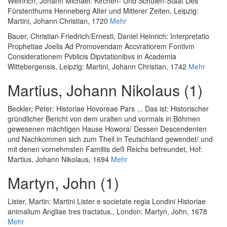
Weinrich, Johann Michael
:
Kirchen- Und Schulen-Staat Des
Fürstenthums Henneberg Alter und Mitlerer Zeiten
, Leipzig:
Martini, Johann Christian, 1720
Mehr
Bauer, Christian Friedrich
/
Ernesti, Daniel Heinrich
:
Interpretatio
Prophetiae Joelis Ad Promovendam Accvratiorem Fontivm
Considerationem Pvblicis Dipvtationibvs in Academia
Wittebergensis
, Leipzig: Martini, Johann Christian, 1742
Mehr
Martius, Johann Nikolaus (1)
Beckler, Peter
:
Historiae Hovoreae Pars ... Das ist: Historischer
gründlicher Bericht von dem uralten und vormals in Böhmen
gewesenen mächtigen Hause Howora/ Dessen Descendenten
und Nachkommen sich zum Theil in Teutschland gewendet/ und
mit denen vornehmsten Familiis deß Reichs befreundet
, Hof:
Martius, Johann Nikolaus, 1694
Mehr
Martyn, John (1)
Lister, Martin
:
Martini Lister e societate regia Londini Historiae
animalium Angliae tres tractatus.
, London: Martyn, John, 1678
Mehr