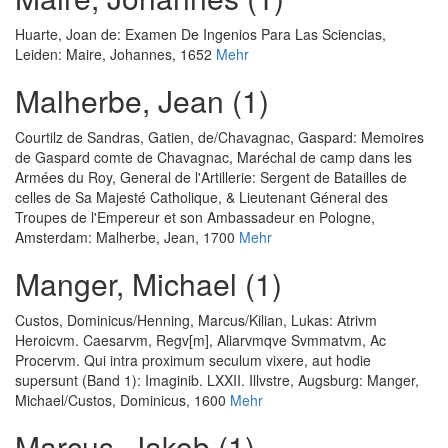
Huarte, Joan de
:
Examen De Ingenios Para Las Sciencias
,
Leiden: Maire, Johannes, 1652
Mehr
Malherbe, Jean (1)
Courtilz de Sandras, Gatien, de
/
Chavagnac, Gaspard
:
Memoires
de Gaspard comte de Chavagnac, Maréchal de camp dans les
Armées du Roy, General de l'Artillerie: Sergent de Batailles de
celles de Sa Majesté Catholique, & Lieutenant Géneral des
Troupes de l'Empereur et son Ambassadeur en Pologne
,
Amsterdam: Malherbe, Jean, 1700
Mehr
Manger, Michael (1)
Custos, Dominicus
/
Henning, Marcus
/
Kilian, Lukas
:
Atrivm
Heroicvm. Caesarvm, Regv[m], Aliarvmqve Svmmatvm, Ac
Procervm. Qui intra proximum seculum vixere, aut hodie
supersunt (Band 1): Imaginib. LXXII. Illvstre
, Augsburg: Manger,
Michael/Custos, Dominicus, 1600
Mehr
Marcus, Jakob (1)