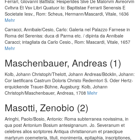
Ferrari, Giovanni Battista
:
Hesperides Sive De Malorvm Avreorvm
Cvltvra Et Vsv Libri Quatuor Io: Bapitistae Ferrarii Senensis E
Societate Iesv.
, Rom: Scheus, Hermann/Mascardi, Vitale, 1636
Mehr
Carracci, Annibale
/
Cesio, Carlo
:
Galeria nel Palazzo Farnese in
Roma del Sereniss: duca di Parma etc. / dipinta da Annibale
Caracci; intagliata da Carlo Cesio.
, Rom: Mascardi, Vitale, 1657
Mehr
Maschenbauer, Andreas (1)
Kolb, Johann Christoph
/
Thelott, Johann Andreas
/
Böcklin, Johann
:
Cor laetificans Castrum Doloris Christo Redemtori S. Oder Hertz-
erquickende Trauer-Bühne
, Augsburg: Kolb, Johann
Christoph/Maschenbauer, Andreas, 1708
Mehr
Masotti, Zenobio (2)
Aringhi, Paolo
/
Bosio, Antonio
:
Roma subterranea novissima, in
qua post Antonium Bosium antesignanum. Jo. Severanum et
celebres alios scriptores Antiqua christianorum et praecipue
martyrum coemeteria, tituli, monimenta, epitaphia, inscriptiones,