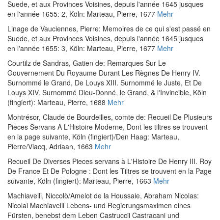
Suede, et aux Provinces Voisines, depuis l'année 1645 jusques
en l'année 1655: 2
, Köln: Marteau, Pierre, 1677
Mehr
Linage de Vauciennes, Pierre
:
Memoires de ce qui s'est passé en
Suede, et aux Provinces Voisines, depuis l'année 1645 jusques
en l'année 1655: 3
, Köln: Marteau, Pierre, 1677
Mehr
Courtilz de Sandras, Gatien de
:
Remarques Sur Le
Gouvernement Du Royaume Durant Les Règnes De Henry IV.
Surnommé le Grand, De Louys XIII. Surnommé le Juste, Et De
Louys XIV. Surnommé Dieu-Donné, le Grand, & l'Invincible
, Köln
(fingiert): Marteau, Pierre, 1688
Mehr
Montrésor, Claude de Bourdeilles, comte de
:
Recueil De Plusieurs
Pieces Servans A L'Histoire Moderne, Dont les tiltres se trouvent
en la page suivante
, Köln (fingiert)/Den Haag: Marteau,
Pierre/Vlacq, Adriaan, 1663
Mehr
Recueil De Diverses Pieces servans à L'Histoire De Henry III. Roy
De France Et De Pologne : Dont les Tiltres se trouvent en la Page
suivante
, Köln (fingiert): Marteau, Pierre, 1663
Mehr
Machiavelli, Niccolò
/
Amelot de la Houssaie, Abraham Nicolas
:
Nicolai Machiavelli Lebens- und Regierungsmaximen eines
Fürsten, benebst dem Leben Castruccii Castracani und