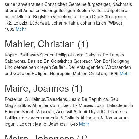
seiner anvertrauten Christlichen Gemeine fürgezeiget, Nachmals
aber auff Anhalten vieler gottseligen Seelen weiter außgeführet.
mit nützlichen Registern versehen, und zum Druck übergeben.
1/2
, Leipzig: Lüderwalt, Johann/Hahn, Johann Erich (Witwe),
1682
Mehr
Mahler, Christian (1)
Köpke, Balthasar
/
Spener, Philipp Jakob
:
Dialogus De Templo
Salomonis, Das ist: Ein Geistliches Gespräch Von Der Heiligung
Und deroselben dreyen Stuffen, Der Anfangenden, Wachsenden
und Geübten Heiligen
, Neuruppin: Mahler, Christian, 1695
Mehr
Maire, Joannes (1)
Postellus, Guillelmus
/
Balesdens, Jean
:
De Republica, Seu
Magistratibus Atheniensium Liber: Ex Musæo Joan. Balesdens, in
Principe Senatu Advocati; Accessit Antonii Thysii IC. Discursus
Politicus de eadem materiâ, & Collatio Atticarum & Romanarum
legum
, Leiden: Maire, Joannes, 1645
Mehr
Maire, Johannes (1)