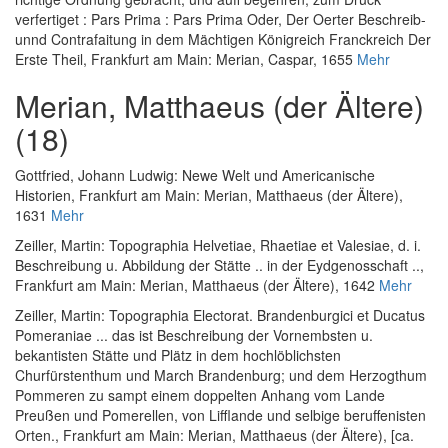
verfertiget : Pars Prima : Pars Prima Oder, Der Oerter Beschreib-
unnd Contrafaitung in dem Mächtigen Königreich Franckreich Der
Erste Theil
, Frankfurt am Main: Merian, Caspar, 1655
Mehr
Merian, Matthaeus (der Ältere)
(18)
Gottfried, Johann Ludwig
:
Newe Welt und Americanische
Historien
, Frankfurt am Main: Merian, Matthaeus (der Ältere),
1631
Mehr
Zeiller, Martin
:
Topographia Helvetiae, Rhaetiae et Valesiae, d. i.
Beschreibung u. Abbildung der Stätte .. in der Eydgenosschaft ..
,
Frankfurt am Main: Merian, Matthaeus (der Ältere), 1642
Mehr
Zeiller, Martin
:
Topographia Electorat. Brandenburgici et Ducatus
Pomeraniae ... das ist Beschreibung der Vornembsten u.
bekantisten Stätte und Plätz in dem hochlöblichsten
Churfürstenthum und March Brandenburg; und dem Herzogthum
Pommeren zu sampt einem doppelten Anhang vom Lande
Preußen und Pomerellen, von Lifflande und selbige beruffenisten
Orten.
, Frankfurt am Main: Merian, Matthaeus (der Ältere), [ca.