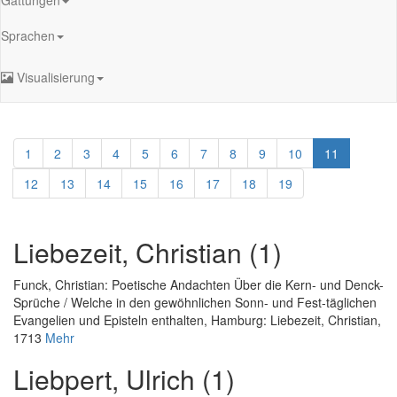
Sprachen
Visualisierung
1
2
3
4
5
6
7
8
9
10
11
12
13
14
15
16
17
18
19
Liebezeit, Christian (1)
Funck, Christian
:
Poetische Andachten Über die Kern- und Denck-
Sprüche / Welche in den gewöhnlichen Sonn- und Fest-täglichen
Evangelien und Episteln enthalten
, Hamburg: Liebezeit, Christian,
1713
Mehr
Liebpert, Ulrich (1)