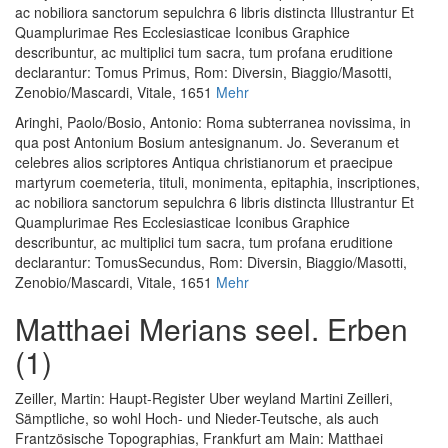
ac nobiliora sanctorum sepulchra 6 libris distincta Illustrantur Et
Quamplurimae Res Ecclesiasticae Iconibus Graphice
describuntur, ac multiplici tum sacra, tum profana eruditione
declarantur: Tomus Primus
, Rom: Diversin, Biaggio/Masotti,
Zenobio/Mascardi, Vitale, 1651
Mehr
Aringhi, Paolo
/
Bosio, Antonio
:
Roma subterranea novissima, in
qua post Antonium Bosium antesignanum. Jo. Severanum et
celebres alios scriptores Antiqua christianorum et praecipue
martyrum coemeteria, tituli, monimenta, epitaphia, inscriptiones,
ac nobiliora sanctorum sepulchra 6 libris distincta Illustrantur Et
Quamplurimae Res Ecclesiasticae Iconibus Graphice
describuntur, ac multiplici tum sacra, tum profana eruditione
declarantur: TomusSecundus
, Rom: Diversin, Biaggio/Masotti,
Zenobio/Mascardi, Vitale, 1651
Mehr
Matthaei Merians seel. Erben
(1)
Zeiller, Martin
:
Haupt-Register Uber weyland Martini Zeilleri,
Sämptliche, so wohl Hoch- und Nieder-Teutsche, als auch
Frantzösische Topographias
, Frankfurt am Main: Matthaei