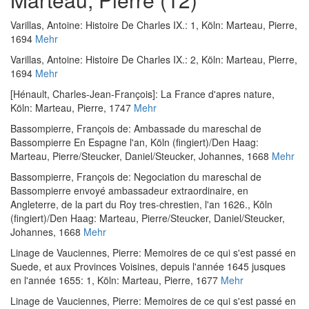
Varillas, Antoine
:
Histoire De Charles IX.: 1
, Köln: Marteau, Pierre,
1694
Mehr
Varillas, Antoine
:
Histoire De Charles IX.: 2
, Köln: Marteau, Pierre,
1694
Mehr
[Hénault, Charles-Jean-François]
:
La France d'apres nature
,
Köln: Marteau, Pierre, 1747
Mehr
Bassompierre, François de
:
Ambassade du mareschal de
Bassompierre En Espagne l'an
, Köln (fingiert)/Den Haag:
Marteau, Pierre/Steucker, Daniel/Steucker, Johannes, 1668
Mehr
Bassompierre, François de
:
Negociation du mareschal de
Bassompierre envoyé ambassadeur extraordinaire, en
Angleterre, de la part du Roy tres-chrestien, l'an 1626.
, Köln
(fingiert)/Den Haag: Marteau, Pierre/Steucker, Daniel/Steucker,
Johannes, 1668
Mehr
Linage de Vauciennes, Pierre
:
Memoires de ce qui s'est passé en
Suede, et aux Provinces Voisines, depuis l'année 1645 jusques
en l'année 1655: 1
, Köln: Marteau, Pierre, 1677
Mehr
Linage de Vauciennes, Pierre
:
Memoires de ce qui s'est passé en