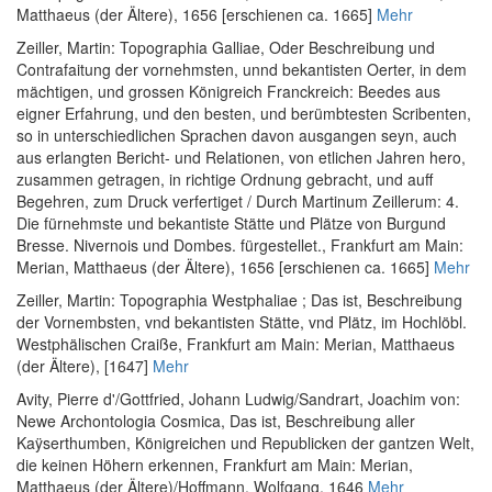
Matthaeus (der Ältere), 1656 [erschienen ca. 1665]
Mehr
Zeiller, Martin
:
Topographia Galliae, Oder Beschreibung und
Contrafaitung der vornehmsten, unnd bekantisten Oerter, in dem
mächtigen, und grossen Königreich Franckreich: Beedes aus
eigner Erfahrung, und den besten, und berümbtesten Scribenten,
so in unterschiedlichen Sprachen davon ausgangen seyn, auch
aus erlangten Bericht- und Relationen, von etlichen Jahren hero,
zusammen getragen, in richtige Ordnung gebracht, und auff
Begehren, zum Druck verfertiget / Durch Martinum Zeillerum: 4.
Die fürnehmste und bekantiste Stätte und Plätze von Burgund
Bresse. Nivernois und Dombes. fürgestellet.
, Frankfurt am Main:
Merian, Matthaeus (der Ältere), 1656 [erschienen ca. 1665]
Mehr
Zeiller, Martin
:
Topographia Westphaliae ; Das ist, Beschreibung
der Vornembsten, vnd bekantisten Stätte, vnd Plätz, im Hochlöbl.
Westphälischen Craiße
, Frankfurt am Main: Merian, Matthaeus
(der Ältere), [1647]
Mehr
Avity, Pierre d'
/
Gottfried, Johann Ludwig
/
Sandrart, Joachim von
:
Newe Archontologia Cosmica, Das ist, Beschreibung aller
Kaÿserthumben, Königreichen und Republicken der gantzen Welt,
die keinen Höhern erkennen
, Frankfurt am Main: Merian,
Matthaeus (der Ältere)/Hoffmann, Wolfgang, 1646
Mehr