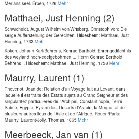
Merians seel. Erben, 1726
Mehr
Matthaei, Just Henning (2)
Schwicheldt, August Wilhelm von
/
Wrisberg, Christoph von
:
Die
selige Aufferstehung der Gerechten
, Hildesheim: Matthaei, Just
Henning, 1733
Mehr
Koken, Johann Karl
/
Behrens, Konrad Barthold
:
Ehrengedächtnis
des weyland hoch-edelgebohrnen ... Herrn Conrad Berthold
Behrens .
, Hildesheim: Matthaei, Just Henning, 1736
Mehr
Maurry, Laurent (1)
Thevenot, Jean de
:
Relation d'un Voyage fait au Levant, dans
laquelle il est traite des Estats sujets au Grand Seigneur et des
singularitez particulieres de l'Archipel, Constantinople, Terre-
Sainte, Egypte, Pyramides, Deserts d'Arabie, la Meque; et de
plusieurs autres lieux de l'Asie et de l'Afrique
, Rouen/Paris:
Maurry, Laurent/Jolly, Thomas, 1665
Mehr
Meerbeeck, Jan van (1)