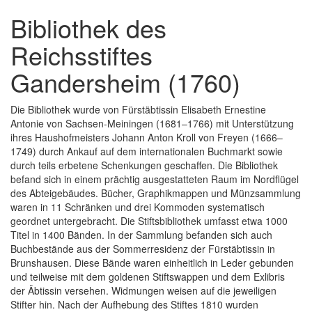
Bibliothek des
Reichsstiftes
Gandersheim (1760)
Die Bibliothek wurde von Fürstäbtissin Elisabeth Ernestine
Antonie von Sachsen-Meiningen (1681–1766) mit Unterstützung
ihres Haushofmeisters Johann Anton Kroll von Freyen (1666–
1749) durch Ankauf auf dem internationalen Buchmarkt sowie
durch teils erbetene Schenkungen geschaffen. Die Bibliothek
befand sich in einem prächtig ausgestatteten Raum im Nordflügel
des Abteigebäudes. Bücher, Graphikmappen und Münzsammlung
waren in 11 Schränken und drei Kommoden systematisch
geordnet untergebracht. Die Stiftsbibliothek umfasst etwa 1000
Titel in 1400 Bänden. In der Sammlung befanden sich auch
Buchbestände aus der Sommerresidenz der Fürstäbtissin in
Brunshausen. Diese Bände waren einheitlich in Leder gebunden
und teilweise mit dem goldenen Stiftswappen und dem Exlibris
der Äbtissin versehen. Widmungen weisen auf die jeweiligen
Stifter hin. Nach der Aufhebung des Stiftes 1810 wurden