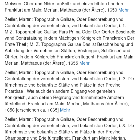
Meissen, Ober und NiderLaußnitz und einverleibten Landen
,
Frankfurt am Main: Merian, Matthaeus (der Ältere), 1650
Mehr
Zeiller, Martin
:
Topographia Galliae, Oder Beschreibung vnd
Contrafaitung der vornehmbsten, vnd bekantisten Oerter, i. 1.
M.Z. Topographiae Galliae Pars Prima Oder Der Oerter Beschreib
vnnd Contrafaitung in dem Mächtigen Königreich Franckreich Der
Erste Theil ; M. Z. Topographia Galliae Das ist Beschreibung und
Abbildung der Vornehmsten Stätten, Vöstungen, Schlösser, und
Öhrter, in dem Königreich Franckreich liegent
, Frankfurt am Main:
Merian, Matthaeus (der Ältere), 1655
Mehr
Zeiller, Martin
:
Topographia Galliae, Oder Beschreibung vnd
Contrafaitung der vornehmbsten, vnd bekantisten Oerter, i. 2. Die
fürnehmste vnd bekantiste Stätte vnd Plätze in der Provinc
Picardiae ; Wie auch den andern Eingang von gemelten
Königreich, auch deßen Regirung vnd fürnehmbste Ämbtern
fürstellend
, Frankfurt am Main: Merian, Matthaeus (der Ältere),
1656 [erschienen ca. 1665]
Mehr
Zeiller, Martin
:
Topographia Galliae, Oder Beschreibung vnd
Contrafaitung der vornehmbsten, vnd bekantisten Oerter, i. 3. Die
fürnehmste vnd bekantiste Stätte vnd Plätze in der Provinc
Champagne vnd Brie fürstellendt
, Frankfurt am Main: Merian,