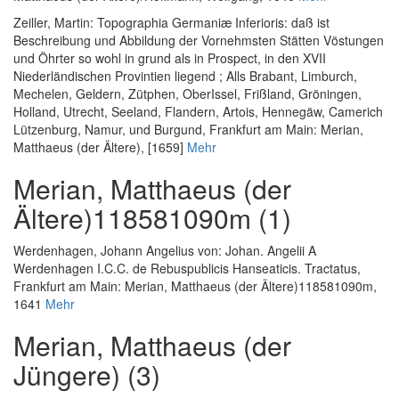
Zeiller, Martin
:
Topographia Germaniæ Inferioris: daß ist
Beschreibung und Abbildung der Vornehmsten Stätten Vöstungen
und Öhrter so wohl in grund als in Prospect, in den XVII
Niederländischen Provintien liegend ; Alls Brabant, Limburch,
Mechelen, Geldern, Zütphen, OberIssel, Frißland, Gröningen,
Holland, Utrecht, Seeland, Flandern, Artois, Hennegäw, Camerich
Lützenburg, Namur, und Burgund
, Frankfurt am Main: Merian,
Matthaeus (der Ältere), [1659]
Mehr
Merian, Matthaeus (der
Ältere)118581090m (1)
Werdenhagen, Johann Angelius von
:
Johan. Angelii A
Werdenhagen I.C.C. de Rebuspublicis Hanseaticis. Tractatus
,
Frankfurt am Main: Merian, Matthaeus (der Ältere)118581090m,
1641
Mehr
Merian, Matthaeus (der
Jüngere) (3)