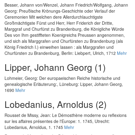
Besser, Johann von
/
Wenzel, Johann Friedrich
/
Wolfgang, Johann
Georg
:
Preußische Krönungs-Geschichte oder Verlauf der
Ceremonien Mit welchen dere Allerdurchlauchtigste
Großmächtigste Fürst und Herr, Herr Friderich der Dritte,
Marggraf und Churfürst zu Brandenburg, die Königliche Würde
Des von Ihm gestiffteten Koenigreichs Preussen angenommen,
und sich als Marggrafen und Churfürsten zu Brandenburg (als
König Friedrich I.) einweihen lassen : als Marggrafen und
Churfürsten zu Brandenburg
, Berlin: Liebpert, Ulrich, 1712
Mehr
Lipper, Johann Georg (1)
Lohmeier, Georg
:
Der europaeischen Reiche historische und
genealogische Erläuterung:
, Lüneburg: Lipper, Johann Georg,
1690
Mehr
Lobedanius, Arnoldus (2)
Rousset de Missy, Jean
:
Le Démosthène moderne ou reflexions
sur les affaires présentes de l'Europe: 1. 1745
, Utrecht:
Lobedanius, Arnoldus, 1. 1745
Mehr