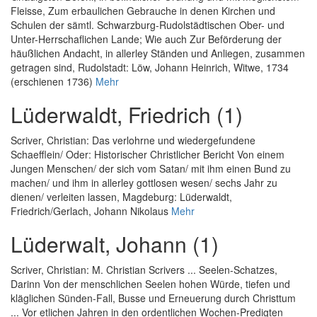
Fleisse, Zum erbaulichen Gebrauche in denen Kirchen und
Schulen der sämtl. Schwarzburg-Rudolstädtischen Ober- und
Unter-Herrschaflichen Lande; Wie auch Zur Beförderung der
häußlichen Andacht, in allerley Ständen und Anliegen, zusammen
getragen sind
, Rudolstadt: Löw, Johann Heinrich, Witwe, 1734
(erschienen 1736)
Mehr
Lüderwaldt, Friedrich (1)
Scriver, Christian
:
Das verlohrne und wiedergefundene
Schaefflein/ Oder: Historischer Christlicher Bericht Von einem
Jungen Menschen/ der sich vom Satan/ mit ihm einen Bund zu
machen/ und ihm in allerley gottlosen wesen/ sechs Jahr zu
dienen/ verleiten lassen
, Magdeburg: Lüderwaldt,
Friedrich/Gerlach, Johann Nikolaus
Mehr
Lüderwalt, Johann (1)
Scriver, Christian
:
M. Christian Scrivers ... Seelen-Schatzes,
Darinn Von der menschlichen Seelen hohen Würde, tiefen und
kläglichen Sünden-Fall, Busse und Erneuerung durch Christtum
... Vor etlichen Jahren in den ordentlichen Wochen-Predigten