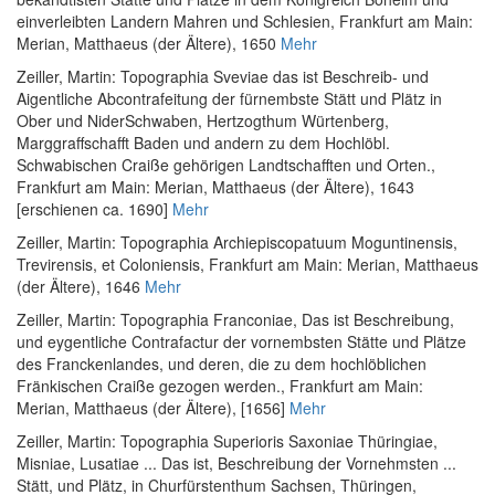
einverleibten Landern Mahren und Schlesien
, Frankfurt am Main:
Merian, Matthaeus (der Ältere), 1650
Mehr
Zeiller, Martin
:
Topographia Sveviae das ist Beschreib- und
Aigentliche Abcontrafeitung der fürnembste Stätt und Plätz in
Ober und NiderSchwaben, Hertzogthum Würtenberg,
Marggraffschafft Baden und andern zu dem Hochlöbl.
Schwabischen Craiße gehörigen Landtschafften und Orten.
,
Frankfurt am Main: Merian, Matthaeus (der Ältere), 1643
[erschienen ca. 1690]
Mehr
Zeiller, Martin
:
Topographia Archiepiscopatuum Moguntinensis,
Trevirensis, et Coloniensis
, Frankfurt am Main: Merian, Matthaeus
(der Ältere), 1646
Mehr
Zeiller, Martin
:
Topographia Franconiae, Das ist Beschreibung,
und eygentliche Contrafactur der vornembsten Stätte und Plätze
des Franckenlandes, und deren, die zu dem hochlöblichen
Fränkischen Craiße gezogen werden.
, Frankfurt am Main:
Merian, Matthaeus (der Ältere), [1656]
Mehr
Zeiller, Martin
:
Topographia Superioris Saxoniae Thüringiae,
Misniae, Lusatiae ... Das ist, Beschreibung der Vornehmsten ...
Stätt, und Plätz, in Churfürstenthum Sachsen, Thüringen,