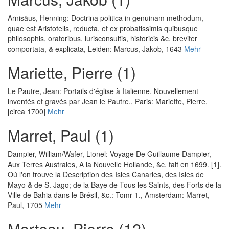
Arnisäus, Henning
:
Doctrina politica in genuinam methodum,
quae est Aristotelis, reducta, et ex probatissimis quibusque
philosophis, oratoribus, iurisconsultis, historicis &c. breviter
comportata, & explicata
, Leiden: Marcus, Jakob, 1643
Mehr
Mariette, Pierre (1)
Le Pautre, Jean
:
Portails d'église à Italienne. Nouvellement
inventés et gravés par Jean le Pautre.
, Paris: Mariette, Pierre,
[circa 1700]
Mehr
Marret, Paul (1)
Dampier, William
/
Wafer, Lionel
:
Voyage De Guillaume Dampier,
Aux Terres Australes, A la Nouvelle Hollande, &c. fait en 1699. [1].
Oú l'on trouve la Description des Isles Canaries, des Isles de
Mayo & de S. Jago; de la Baye de Tous les Saints, des Forts de la
Ville de Bahia dans le Brésil, &c.: Tomr 1.
, Amsterdam: Marret,
Paul, 1705
Mehr
Marteau, Pierre (12)