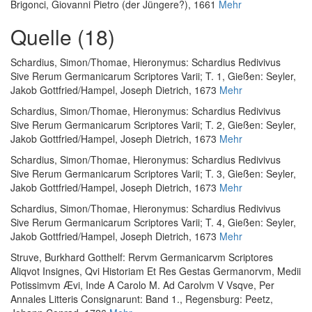
Brigonci, Giovanni Pietro (der Jüngere?), 1661
Mehr
Quelle (18)
Schardius, Simon
/
Thomae, Hieronymus
:
Schardius Redivivus
Sive Rerum Germanicarum Scriptores Varii; T. 1
, Gießen: Seyler,
Jakob Gottfried/Hampel, Joseph Dietrich, 1673
Mehr
Schardius, Simon
/
Thomae, Hieronymus
:
Schardius Redivivus
Sive Rerum Germanicarum Scriptores Varii; T. 2
, Gießen: Seyler,
Jakob Gottfried/Hampel, Joseph Dietrich, 1673
Mehr
Schardius, Simon
/
Thomae, Hieronymus
:
Schardius Redivivus
Sive Rerum Germanicarum Scriptores Varii; T. 3
, Gießen: Seyler,
Jakob Gottfried/Hampel, Joseph Dietrich, 1673
Mehr
Schardius, Simon
/
Thomae, Hieronymus
:
Schardius Redivivus
Sive Rerum Germanicarum Scriptores Varii; T. 4
, Gießen: Seyler,
Jakob Gottfried/Hampel, Joseph Dietrich, 1673
Mehr
Struve, Burkhard Gotthelf
:
Rervm Germanicarvm Scriptores
Aliqvot Insignes, Qvi Historiam Et Res Gestas Germanorvm, Medii
Potissimvm Ævi, Inde A Carolo M. Ad Carolvm V Vsqve, Per
Annales Litteris Consignarunt: Band 1.
, Regensburg: Peetz,