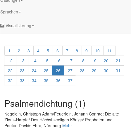
Sprachen
Visualisierung
1
2
3
4
5
6
7
8
9
10
11
12
13
14
15
16
17
18
19
20
21
22
23
24
25
26
27
28
29
30
31
32
33
34
35
36
37
Psalmendichtung (1)
Negelein, Christoph Adam
/
Feuerlein, Johann Conrad
:
Die alte
Zions-Harpfe/ Des Höchst seeligen Königs/ Propheten und
Poeten Davids Ehre
, Nürnberg
Mehr