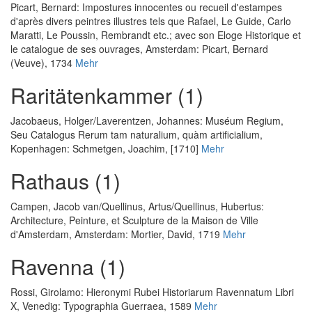
Picart, Bernard
:
Impostures innocentes ou recueil d'estampes
d'après divers peintres illustres tels que Rafael, Le Guide, Carlo
Maratti, Le Poussin, Rembrandt etc.; avec son Eloge Historique et
le catalogue de ses ouvrages
, Amsterdam: Picart, Bernard
(Veuve), 1734
Mehr
Raritätenkammer (1)
Jacobaeus, Holger
/
Laverentzen, Johannes
:
Muséum Regium,
Seu Catalogus Rerum tam naturalium, quàm artificialium
,
Kopenhagen: Schmetgen, Joachim, [1710]
Mehr
Rathaus (1)
Campen, Jacob van
/
Quellinus, Artus
/
Quellinus, Hubertus
:
Architecture, Peinture, et Sculpture de la Maison de Ville
d'Amsterdam
, Amsterdam: Mortier, David, 1719
Mehr
Ravenna (1)
Rossi, Girolamo
:
Hieronymi Rubei Historiarum Ravennatum Libri
X
, Venedig: Typographia Guerraea, 1589
Mehr