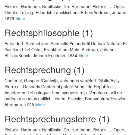
Pistoris, Hartmann
:
Nobilissimi Dn. Hartmanni Pistoris, ... Opera
Omnia
, Leipzig: Friedrich Lanckischens Erben/Andreae, Johann,
1679
Mehr
Rechtsphilosophie (1)
Pufendorf, Samuel von
:
Samuelis Pufendorfii De Iure Naturae Et
Gentium Libri Octo.
, Frankfurt am Main: Andreae, Johann
Philipp/Knoch, Johann Friedrich, 1684
Mehr
Rechtsprechung (1)
Contarini, Gasparo
/
Cootwijk, Johannes van
/
Belli, Giulio
/
Avity,
Pierre d'
:
Gasparis Contareni patricii Veneti de Republica
Venetorum libri quinque. Item synopsis reip. Venetae et alii de
eadem discursus politici
, Leiden: Elsevier, Bonaventura/Elsevier,
Abraham, 1628
Mehr
Rechtsprechungslehre (1)
Pistoris, Hartmann
:
Nobilissimi Dn. Hartmanni Pistoris, ... Opera