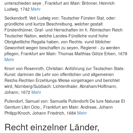
unterschieden seye
, Frankfurt am Main: Brönner, Heinrich
Ludwig, 1742
Mehr
Seckendorff, Veit Ludwig von
:
Teutscher Fürsten Stat, oder:
gründliche und kurtze Beschreibung, welcher gestalt
Fürstenthümer, Graf- und Herrschaften im h. Römischen Reich
Teutscher Nation, welche Landes-Fürstliche vund hohe
Obrigkeitliche Regalia haben, von Rechts- vund löblicher
Gewonheit wegen beschaffen zu seyen, Regieret - zu werden
pflegen
, Frankfurt am Main: Thomas Matthias Götze Erben, 1678
Mehr
Knorr von Rosenroth, Christian
:
Anführung zur Teutschen Stats-
Kunst: darinnen die Lehr von offentlichen und allgemeinen
Reichs-Rechten Erzehlungs-Weise vorgetragen und berichtet
wird
, Nürnberg/Sulzbach: Lichtenthaler, Abraham/Hoffmann,
Johann, 1672
Mehr
Pufendorf, Samuel von
:
Samuelis Pufendorfii De Iure Naturae Et
Gentium Libri Octo.
, Frankfurt am Main: Andreae, Johann
Philipp/Knoch, Johann Friedrich, 1684
Mehr
Recht einzelner Länder,