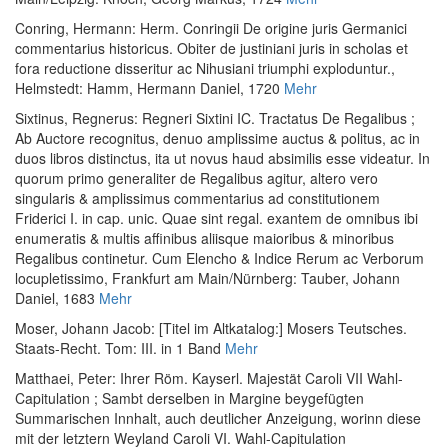
Conring, Hermann
:
Herm. Conringii De origine juris Germanici
commentarius historicus. Obiter de justiniani juris in scholas et
fora reductione disseritur ac Nihusiani triumphi exploduntur.
,
Helmstedt: Hamm, Hermann Daniel, 1720
Mehr
Sixtinus, Regnerus
:
Regneri Sixtini IC. Tractatus De Regalibus ;
Ab Auctore recognitus, denuo amplissime auctus & politus, ac in
duos libros distinctus, ita ut novus haud absimilis esse videatur. In
quorum primo generaliter de Regalibus agitur, altero vero
singularis & amplissimus commentarius ad constitutionem
Friderici I. in cap. unic. Quae sint regal. exantem de omnibus ibi
enumeratis & multis affinibus aliisque maioribus & minoribus
Regalibus continetur. Cum Elencho & Indice Rerum ac Verborum
locupletissimo
, Frankfurt am Main/Nürnberg: Tauber, Johann
Daniel, 1683
Mehr
Moser, Johann Jacob
:
[Titel im Altkatalog:] Mosers Teutsches.
Staats-Recht. Tom: III. in 1 Band
Mehr
Matthaei, Peter
:
Ihrer Röm. Kayserl. Majestät Caroli VII Wahl-
Capitulation ; Sambt derselben in Margine beygefügten
Summarischen Innhalt, auch deutlicher Anzeigung, worinn diese
mit der letztern Weyland Caroli VI. Wahl-Capitulation