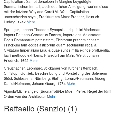
Capitulation ; Sambt derselben in Margine beygefügten
Summarischen Innhalt, auch deutlicher Anzeigung, worinn diese
mit der letztern Weyland Caroli VI. Wahl-Capitulation
unterschieden seye
, Frankfurt am Main: Brönner, Heinrich
Ludwig, 1742
Mehr
Sprenger, Johann Theodor
:
Synopsis Iurispublici Modernam
Imperii Romano-Germanici Faciem, Imperatoris Maiestatem,
Regis Romanorum potestatem, Electorum praeeminentiam,
Principum tam ecclesiasticorum quam secularium regalia,
Civitatum Imperialium iura, & quae sunt similia exinde profluentia,
facili methodo exhibens
, Frankfurt am Main: Weiß, Johann
Friedrich, 1652
Mehr
Creuznacher, Leonhard
/
Volckamer von Kirchensittenbach,
Christoph Gottlieb
:
Beschreibung und Vorstellung des Solenenn
Stück-Schiessens
, Nürnberg: Bieling, Lorenz/Heumann, Georg
Daniel/Hofmann, Johann Georg, 1734
Mehr
Vignola
/
Michelangelo (Buonarroti)
/
Le Muet, Pierre
:
Regel der fünff
Orden von der Architectur
Mehr
Raffaello (Sanzio) (1)