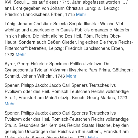
XVI. Seculi ... bis auf dieses 1715. Jahr, abgefasset worden ... /
ans Licht gegeben von Johann Christian Lünig: 2.
, Leipzig:
Friedrich Lanckischens Erben, 1715
Mehr
Lünig, Johann Christian
:
Selecta Scripta Illustria: Welche Viel
wichtige und auserlesene In Causis Publicis ergangene Materien
in sich halten, Die nicht alleine Des Heil. Röm. Reichs Ober-
Haupt, Sondern auch Deßen Glieder, Ingleichen Die freye Reichs-
Ritterschafft betreffen
, Leipzig: Friedrich Lanckischens Erben,
1723
Mehr
Ayrer, Georg Heinrich
:
Specimen Politico-Ivridicvm De
Gynaecocratia Tvtelari Vidvarvm Illvstrivm: Pars Prima
, Göttingen:
Schmid, Johann Wilhelm, 1746
Mehr
Spener, Philipp Jakob
:
Jacob Carl Speners Teutsches Ivs
Pvblicvm oder des Heil. Römisch-Teutschen Reichs vollständige
Sta. 1
, Frankfurt am Main/Leipzig: Knoch, Georg Markus, 1723
Mehr
Spener, Philipp Jakob
:
Jacob Carl Speners Teutsches Ivs
Pvblicvm oder des Heil. Römisch-Teutschen Reichs vollständige
Sta. 2. Besonders der Kern des Reichs-Staats-Historie, bey den
gezeigten Ursprüngen des Reichs an ihm selber .
, Frankfurt am
Main/Leipzig: Knoch, Georg Markus, 1724
Mehr