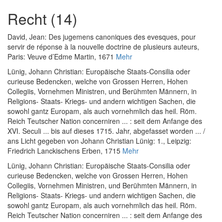
Recht (14)
David, Jean
:
Des jugemens canoniques des evesques, pour
servir de réponse à la nouvelle doctrine de plusieurs auteurs
,
Paris: Veuve d’Edme Martin, 1671
Mehr
Lünig, Johann Christian
:
Europäische Staats-Consilia oder
curieuse Bedencken, welche von Grossen Herren, Hohen
Collegiis, Vornehmen Ministren, und Berühmten Männern, in
Religions- Staats- Kriegs- und andern wichtigen Sachen, die
sowohl gantz Europam, als auch vornehmlich das heil. Röm.
Reich Teutscher Nation concerniren ... : seit dem Anfange des
XVI. Seculi ... bis auf dieses 1715. Jahr, abgefasset worden ... /
ans Licht gegeben von Johann Christian Lünig: 1.
, Leipzig:
Friedrich Lanckischens Erben, 1715
Mehr
Lünig, Johann Christian
:
Europäische Staats-Consilia oder
curieuse Bedencken, welche von Grossen Herren, Hohen
Collegiis, Vornehmen Ministren, und Berühmten Männern, in
Religions- Staats- Kriegs- und andern wichtigen Sachen, die
sowohl gantz Europam, als auch vornehmlich das heil. Röm.
Reich Teutscher Nation concerniren ... : seit dem Anfange des