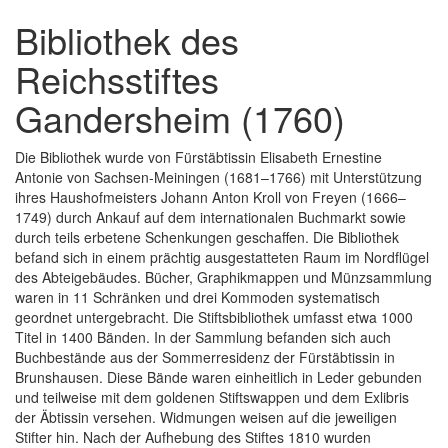
Bibliothek des
Reichsstiftes
Gandersheim (1760)
Die Bibliothek wurde von Fürstäbtissin Elisabeth Ernestine
Antonie von Sachsen-Meiningen (1681–1766) mit Unterstützung
ihres Haushofmeisters Johann Anton Kroll von Freyen (1666–
1749) durch Ankauf auf dem internationalen Buchmarkt sowie
durch teils erbetene Schenkungen geschaffen. Die Bibliothek
befand sich in einem prächtig ausgestatteten Raum im Nordflügel
des Abteigebäudes. Bücher, Graphikmappen und Münzsammlung
waren in 11 Schränken und drei Kommoden systematisch
geordnet untergebracht. Die Stiftsbibliothek umfasst etwa 1000
Titel in 1400 Bänden. In der Sammlung befanden sich auch
Buchbestände aus der Sommerresidenz der Fürstäbtissin in
Brunshausen. Diese Bände waren einheitlich in Leder gebunden
und teilweise mit dem goldenen Stiftswappen und dem Exlibris
der Äbtissin versehen. Widmungen weisen auf die jeweiligen
Stifter hin. Nach der Aufhebung des Stiftes 1810 wurden