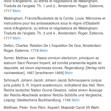
reine d'Angleterre, ou lettres et négotiations de Walsingham;
Traduits de l'anglais: Th. 1 und 2.
, Amsterdam: Roger, Estienne,
1717
Mehr
Walsingham, Francis
/
Boulesteis de la Contie, Louis
:
Mémoires et
instructions pour les ambassadeurs sous le règne d'Elisabeth
reine d'Angleterre, ou lettres et négotiations de Walsingham;
Traduits de l'anglais: Th. 3 und 4.
, Amsterdam: Roger, Estienne,
1717
Mehr
Dellon, Charles
:
Relation De L'Inquisition De Goa
, Amsterdam:
Roger, Estienne, 1719
Mehr
Somer, Mathias van
:
Hasce omnium electorum, principum ac
statuum Sacri Romani Imperii, ad comitia praesentia legatis ac
deputatis, ad vivum expressas icones
, Regensburg: [Verlag nicht
nachweisbar], 1667 [erschienen 1669]
Mehr
Schmauß, Johann Jacob
:
Johann Jacob Schmaussens corpus
juris publici S. R. Imperii academicum, enthaltend des Heil. Röm.
Reichs teutscher Nation Grund-Gesetze, nebst einem Auszuge
der Reichs-Abschiede anderer Reichs-Schlüße und Vergleiche
,
Leipzig: Gleditschens Buchhandlung, 1745
Mehr
Matthaei, Peter
:
Ihrer Röm. Kayserl. Majestät Caroli VII Wahl-