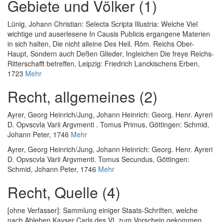
Gebiete und Völker (1)
Lünig, Johann Christian
:
Selecta Scripta Illustria: Welche Viel
wichtige und auserlesene In Causis Publicis ergangene Materien
in sich halten, Die nicht alleine Des Heil. Röm. Reichs Ober-
Haupt, Sondern auch Deßen Glieder, Ingleichen Die freye Reichs-
Ritterschafft betreffen
, Leipzig: Friedrich Lanckischens Erben,
1723
Mehr
Recht, allgemeines (2)
Ayrer, Georg Heinrich
/
Jung, Johann Heinrich
:
Georg. Henr. Ayreri
D. Opvscvla Varii Argvmenti . Tomus Primus
, Göttingen: Schmid,
Johann Peter, 1746
Mehr
Ayrer, Georg Heinrich
/
Jung, Johann Heinrich
:
Georg. Henr. Ayreri
D. Opvscvla Varii Argvmenti. Tomus Secundus
, Göttingen:
Schmid, Johann Peter, 1746
Mehr
Recht, Quelle (4)
[ohne Verfasser]
:
Sammlung einiger Staats-Schriften, welche
nach Ableben Kayser Carls des VI. zum Vorschein gekommen