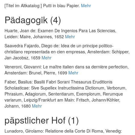
[Titel im Altkatalog:] Putti in blau Papier.
Mehr
Pädagogik (4)
Huarte, Joan de
:
Examen De Ingenios Para Las Sciencias
,
Leiden: Maire, Johannes, 1652
Mehr
Saavedra Fajardo, Diego de
:
Idea de un principe politico-
christiano representada en cien empresas
, Amsterdam: Schipper,
Jan Jacobsz, 1659
Mehr
Veneroni, Giovanni
:
Le maître italien dans sa dernière perfection
,
Amsterdam: Brunel, Pierre, 1699
Mehr
Faber, Basilus
:
Basilii Fabri Sorani Thesaurus Eruditionis
Scholasticae: Sive Supellex Instructissima Dictionum, Verborum,
Phrasium, Adagiorum, Sententiarum, Exemplorum, Rerumque
variarum
, Leipzig/Frankfurt am Main: Fritsch, Johann/Köhler,
Johann, 1680
Mehr
päpstlicher Hof (1)
Lunadoro, Girolamo
:
Relatione della Corte Di Roma
, Venedig: