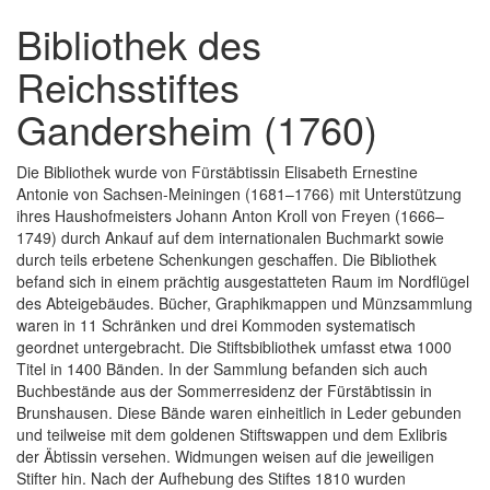
Bibliothek des
Reichsstiftes
Gandersheim (1760)
Die Bibliothek wurde von Fürstäbtissin Elisabeth Ernestine
Antonie von Sachsen-Meiningen (1681–1766) mit Unterstützung
ihres Haushofmeisters Johann Anton Kroll von Freyen (1666–
1749) durch Ankauf auf dem internationalen Buchmarkt sowie
durch teils erbetene Schenkungen geschaffen. Die Bibliothek
befand sich in einem prächtig ausgestatteten Raum im Nordflügel
des Abteigebäudes. Bücher, Graphikmappen und Münzsammlung
waren in 11 Schränken und drei Kommoden systematisch
geordnet untergebracht. Die Stiftsbibliothek umfasst etwa 1000
Titel in 1400 Bänden. In der Sammlung befanden sich auch
Buchbestände aus der Sommerresidenz der Fürstäbtissin in
Brunshausen. Diese Bände waren einheitlich in Leder gebunden
und teilweise mit dem goldenen Stiftswappen und dem Exlibris
der Äbtissin versehen. Widmungen weisen auf die jeweiligen
Stifter hin. Nach der Aufhebung des Stiftes 1810 wurden