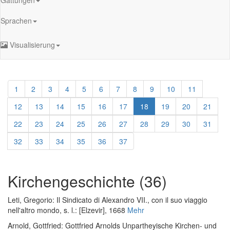
Sprachen
Visualisierung
1
2
3
4
5
6
7
8
9
10
11
12
13
14
15
16
17
18
19
20
21
22
23
24
25
26
27
28
29
30
31
32
33
34
35
36
37
Kirchengeschichte (36)
Leti, Gregorio
:
Il Sindicato di Alexandro VII., con il suo viaggio
nell'altro mondo
, s. l.: [Elzevir], 1668
Mehr
Arnold, Gottfried
:
Gottfried Arnolds Unpartheyische Kirchen- und