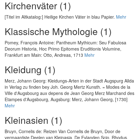
Kirchenväter (1)
[Titel im Altkatalog:] Heilige Kirchen Väter in blau Papier.
Mehr
Klassische Mythologie (1)
Pomey, François Antoine
:
Pantheum Mythicum: Seu Fabulosa
Deorum Historia, Hoc Primo Epitomes Eruditionis Volumine
,
Frankfurt am Main: Otto, Andreas, 1713
Mehr
Kleidung (1)
Merz, Johann Georg
:
Kleidungs-Arten in der Stadt Augspurg Allda
in Verlag zu finden bey Joh. Georg Mertz Kunsth. = Modes de la
Ville d'Augsbourg aux depens de Jean Georg Merz Marchand des
Etampes d'Augsbourg
, Augsburg: Merz, Johann Georg, [1730]
Mehr
Kleinasien (1)
Bruyn, Cornelis de
:
Reizen Van Cornelis de Bruyn, Door de
vermaardste Deelen van Kleinasia, De Eylanden Scio, Rhodus,