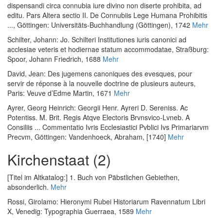
dispensandi circa connubia iure divino non diserte prohibita, ad
editu. Pars Altera sectio II. De Connubiis Lege Humana Prohibitis
...
, Göttingen: Universitäts-Buchhandlung (Göttingen), 1742
Mehr
Schilter, Johann
:
Jo. Schilteri Institutiones iuris canonici ad
acclesiae veteris et hodiernae statum accommodatae
, Straßburg:
Spoor, Johann Friedrich, 1688
Mehr
David, Jean
:
Des jugemens canoniques des evesques, pour
servir de réponse à la nouvelle doctrine de plusieurs auteurs
,
Paris: Veuve d’Edme Martin, 1671
Mehr
Ayrer, Georg Heinrich
:
Georgii Henr. Ayreri D. Sereniss. Ac
Potentiss. M. Brit. Regis Atqve Electoris Brvnsvico-Lvneb. A
Consiliis ... Commentatio Ivris Ecclesiastici Pvblici Ivs Primariarvm
Precvm
, Göttingen: Vandenhoeck, Abraham, [1740]
Mehr
Kirchenstaat (2)
[Titel im Altkatalog:] 1. Buch von Päbstlichen Gebiethen,
absonderlich.
Mehr
Rossi, Girolamo
:
Hieronymi Rubei Historiarum Ravennatum Libri
X
, Venedig: Typographia Guerraea, 1589
Mehr