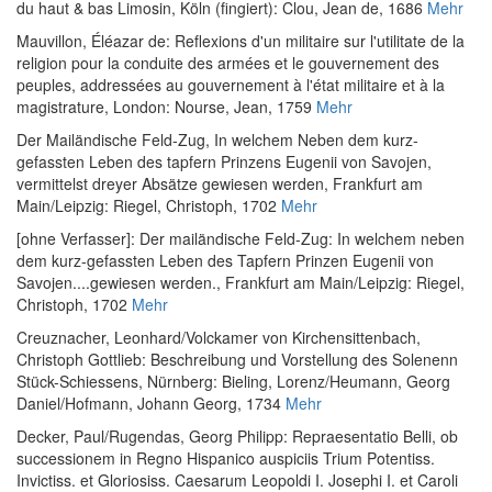
du haut & bas Limosin
, Köln (fingiert): Clou, Jean de, 1686
Mehr
Mauvillon, Éléazar de
:
Reflexions d'un militaire sur l'utilitate de la
religion pour la conduite des armées et le gouvernement des
peuples, addressées au gouvernement à l'état militaire et à la
magistrature
, London: Nourse, Jean, 1759
Mehr
Der Mailändische Feld-Zug, In welchem Neben dem kurz-
gefassten Leben des tapfern Prinzens Eugenii von Savojen,
vermittelst dreyer Absätze gewiesen werden
, Frankfurt am
Main/Leipzig: Riegel, Christoph, 1702
Mehr
[ohne Verfasser]
:
Der mailändische Feld-Zug: In welchem neben
dem kurz-gefassten Leben des Tapfern Prinzen Eugenii von
Savojen....gewiesen werden.
, Frankfurt am Main/Leipzig: Riegel,
Christoph, 1702
Mehr
Creuznacher, Leonhard
/
Volckamer von Kirchensittenbach,
Christoph Gottlieb
:
Beschreibung und Vorstellung des Solenenn
Stück-Schiessens
, Nürnberg: Bieling, Lorenz/Heumann, Georg
Daniel/Hofmann, Johann Georg, 1734
Mehr
Decker, Paul
/
Rugendas, Georg Philipp
:
Repraesentatio Belli, ob
successionem in Regno Hispanico auspiciis Trium Potentiss.
Invictiss. et Gloriosiss. Caesarum Leopoldi I. Josephi I. et Caroli