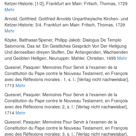
Ketzer-Historie; [1/2]
, Frankfurt am Main: Fritsch, Thomas, 1729
Mehr
Arnold, Gottfried
:
Gottfried Arnolds Unpartheyische Kirchen- und
Ketzer-Historie; 3/4
, Frankfurt am Main: Fritsch, Thomas, 1729
Mehr
Köpke, Balthasar
/
Spener, Philipp Jakob
:
Dialogus De Templo
Salomonis, Das ist: Ein Geistliches Gespräch Von Der Heiligung
Und deroselben dreyen Stuffen, Der Anfangenden, Wachsenden
und Geübten Heiligen
, Neuruppin: Mahler, Christian, 1695
Mehr
Quesnel, Pasquier
:
Memoires Pour Servir à l'examen de la
Constitution du Pape contre le Nouveau Testament, en François
avec des Réflexions morales : 1
, s. l.: [Verlag nicht nachweisbar],
1713
Mehr
Quesnel, Pasquier
:
Memoires Pour Servir à l'examen de la
Constitution du Pape contre le Nouveau Testament, en François
avec des Réflexions morales: 2
, s. l.: [Verlag nicht nachweisbar],
1714
Mehr
Quesnel, Pasquier
:
Memoires Pour Servir à l'examen de la
Constitution du Pape contre le Nouveau Testament, en François
avec des Réflexions morales: 3
, s. l.: [Verlag nicht nachweisbar],