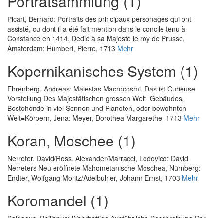
Porträtsammlung (1)
Picart, Bernard
:
Portraits des principaux personages qui ont
assisté, ou dont il a été fait mention dans le concile tenu à
Constance en 1414. Dedié à sa Majesté le roy de Prusse
,
Amsterdam: Humbert, Pierre, 1713
Mehr
Kopernikanisches System (1)
Ehrenberg, Andreas
:
Maiestas Macrocosmi, Das ist Curieuse
Vorstellung Des Majestätischen grossen Welt=Gebäudes,
Bestehende in viel Sonnen und Planeten, oder bewohnten
Welt=Körpern
, Jena: Meyer, Dorothea Margarethe, 1713
Mehr
Koran, Moschee (1)
Nerreter, David
/
Ross, Alexander
/
Marracci, Lodovico
:
David
Nerreters Neu eröffnete Mahometanische Moschea
, Nürnberg:
Endter, Wolfgang Moritz/Adelbulner, Johann Ernst, 1703
Mehr
Koromandel (1)
Baldaeus, Philippus
:
Wahrhaftige Ausführliche Beschreibung Der