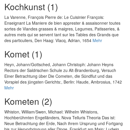
Kochkunst (1)
La Varenne, François Pierre de
:
Le Cuisinier François:
Enseignant La Maniere de bien apprester & assaisonner toutes
sortes de Viandes grasses & maigres, Legumes, Patisseries, &
autres mets qui se servent tant sur les Tables des Grands que
des particuliers
, Den Haag: Vlacq, Adrian, 1654
Mehr
Komet (1)
Heyn, Johann
/
Gottsched, Johann Christoph
:
Johann Heyns
Rectors der Saldrischen Schule zu Alt-Brandenburg, Versuch
Einer Betrachtung über Die Cometen, die Sündflut und das
Vorspiel des jüngsten Gerichts:
, Berlin: Haude, Ambrosius, 1742
Mehr
Kometen (2)
Whiston, William
/
Swen, Michael
:
Wilhelm Whistons,
Hochberühmten Engelländers, Nova Telluris Theoria Das ist:
Neue Betrachtung der Erde, Nach ihrem Ursprung und Fortgang
bis zur Hervorbringung aller Dinge
, Frankfurt am Main: Ludwig,