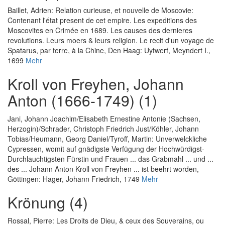
Baillet, Adrien
:
Relation curieuse, et nouvelle de Moscovie:
Contenant l'état present de cet empire. Les expeditions des
Moscovites en Crimée en 1689. Les causes des dernieres
revolutions. Leurs moers & leurs religion. Le recit d'un voyage de
Spatarus, par terre, à la Chine
, Den Haag: Uytwerf, Meyndert I.,
1699
Mehr
Kroll von Freyhen, Johann
Anton (1666-1749) (1)
Jani, Johann Joachim
/
Elisabeth Ernestine Antonie (Sachsen,
Herzogin)
/
Schrader, Christoph Friedrich Just
/
Köhler, Johann
Tobias
/
Heumann, Georg Daniel
/
Tyroff, Martin
:
Unverwelckliche
Cypressen, womit auf gnädigste Verfügung der Hochwürdigst-
Durchlauchtigsten Fürstin und Frauen ... das Grabmahl ... und ...
des ... Johann Anton Kroll von Freyhen ... ist beehrt worden
,
Göttingen: Hager, Johann Friedrich, 1749
Mehr
Krönung (4)
Rossal, Pierre
:
Les Droits de Dieu, & ceux des Souverains, ou