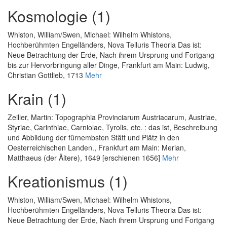
Kosmologie (1)
Whiston, William
/
Swen, Michael
:
Wilhelm Whistons,
Hochberühmten Engelländers, Nova Telluris Theoria Das ist:
Neue Betrachtung der Erde, Nach ihrem Ursprung und Fortgang
bis zur Hervorbringung aller Dinge
, Frankfurt am Main: Ludwig,
Christian Gottlieb, 1713
Mehr
Krain (1)
Zeiller, Martin
:
Topographia Provinciarum Austriacarum, Austriae,
Styriae, Carinthiae, Carniolae, Tyrolis, etc. : das ist, Beschreibung
und Abbildung der fürnembsten Stätt und Plätz in den
Oesterreichischen Landen.
, Frankfurt am Main: Merian,
Matthaeus (der Ältere), 1649 [erschienen 1656]
Mehr
Kreationismus (1)
Whiston, William
/
Swen, Michael
:
Wilhelm Whistons,
Hochberühmten Engelländers, Nova Telluris Theoria Das ist:
Neue Betrachtung der Erde, Nach ihrem Ursprung und Fortgang