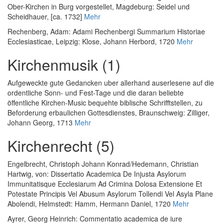
Ober-Kirchen in Burg vorgestellet
, Magdeburg: Seidel und
Scheidhauer, [ca. 1732]
Mehr
Rechenberg, Adam
:
Adami Rechenbergi Summarium Historiae
Ecclesiasticae
, Leipzig: Klose, Johann Herbord, 1720
Mehr
Kirchenmusik (1)
Aufgeweckte gute Gedancken uber allerhand auserlesene auf die
ordentliche Sonn- und Fest-Tage und die daran beliebte
öffentliche Kirchen-Music bequehte biblische Schrifftstellen, zu
Beforderung erbaulichen Gottesdienstes
, Braunschweig: Zilliger,
Johann Georg, 1713
Mehr
Kirchenrecht (5)
Engelbrecht, Christoph Johann Konrad
/
Hedemann, Christian
Hartwig, von
:
Dissertatio Academica De Injusta Asylorum
Immunitatisque Ecclesiarum Ad Crimina Dolosa Extensione Et
Potestate Principis Vel Abusum Asylorum Tollendi Vel Asyla Plane
Abolendi
, Helmstedt: Hamm, Hermann Daniel, 1720
Mehr
Ayrer, Georg Heinrich
:
Commentatio academica de iure