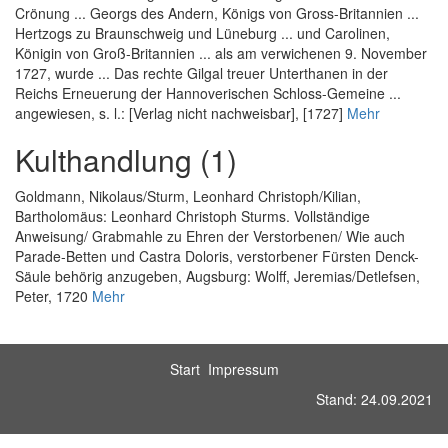
Crönung ... Georgs des Andern, Königs von Gross-Britannien ...
Hertzogs zu Braunschweig und Lüneburg ... und Carolinen,
Königin von Groß-Britannien ... als am verwichenen 9. November
1727, wurde ... Das rechte Gilgal treuer Unterthanen in der
Reichs Erneuerung der Hannoverischen Schloss-Gemeine ...
angewiesen
, s. l.: [Verlag nicht nachweisbar], [1727]
Mehr
Kulthandlung (1)
Goldmann, Nikolaus
/
Sturm, Leonhard Christoph
/
Kilian,
Bartholomäus
:
Leonhard Christoph Sturms. Vollständige
Anweisung/ Grabmahle zu Ehren der Verstorbenen/ Wie auch
Parade-Betten und Castra Doloris, verstorbener Fürsten Denck-
Säule behörig anzugeben
, Augsburg: Wolff, Jeremias/Detlefsen,
Peter, 1720
Mehr
Start
Impressum
Stand: 24.09.2021