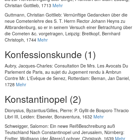
Christian Gottlieb, 1713
Mehr
Guttmann, Christian Gottlieb
:
Vernünftige Gedancken über die
neue Cometenlehre des S. T. Herrn Rector Johann Heyns zu
Altbrandenburg, so er in seinem Versuch einer Betrachtung über
die Cometen &c. vorgetragen
, Leipzig: Breitkopf, Bernhard
Christoph, 1744
Mehr
Konfessionskunde (1)
Aubry, Jacques-Charles
:
Consultation De Mrs. Les Avocats Du
Parlement de Paris, au sujet du Jugement rendu à Ambrun
Contre Mr. L'Evêque de Senez
, Rotterdam: Beman, Jan Daniel,
1728
Mehr
Konstantinopel (2)
Dionysius, Byzantius
/
Gilles, Pierre
:
P. Gyllii de Bosporo Thracio
Libri III
, Leiden: Elsevier, Bonaventura, 1632
Mehr
Schweigger, Salomon
:
Ein newe ReißBeschreibung auß
Teutschland Nach Constantinopel und Jerusalem
, Nürnberg:
Endter, Wolfgang (der Ältere)/Lochner, Christoph, 1639
Mehr