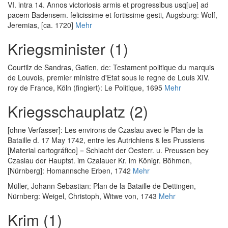
VI. intra 14. Annos victoriosis armis et progressibus usq[ue] ad
pacem Badensem. felicissime et fortissime gesti
, Augsburg: Wolf,
Jeremias, [ca. 1720]
Mehr
Kriegsminister (1)
Courtilz de Sandras, Gatien, de
:
Testament politique du marquis
de Louvois, premier ministre d'Etat sous le regne de Louis XIV.
roy de France
, Köln (fingiert): Le Politique, 1695
Mehr
Kriegsschauplatz (2)
[ohne Verfasser]
:
Les environs de Czaslau avec le Plan de la
Bataille d. 17 May 1742, entre les Autrichiens & les Prussiens
[Material cartográfico] = Schlacht der Oesterr. u. Preussen bey
Czaslau der Hauptst. im Czalauer Kr. im Königr. Böhmen
,
[Nürnberg]: Homannsche Erben, 1742
Mehr
Müller, Johann Sebastian
:
Plan de la Bataille de Dettingen
,
Nürnberg: Weigel, Christoph, Witwe von, 1743
Mehr
Krim (1)