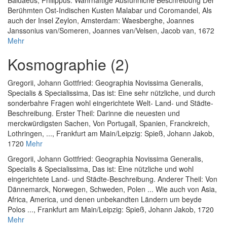
Berühmten Ost-Indischen Kusten Malabar und Coromandel, Als
auch der Insel Zeylon
, Amsterdam: Waesberghe, Joannes
Janssonius van/Someren, Joannes van/Velsen, Jacob van, 1672
Mehr
Kosmographie (2)
Gregorii, Johann Gottfried
:
Geographia Novissima Generalis,
Specialis & Specialissima, Das ist: Eine sehr nützliche, und durch
sonderbahre Fragen wohl eingerichtete Welt- Land- und Städte-
Beschreibung. Erster Theil: Darinne die neuesten und
merckwürdigsten Sachen, Von Portugall, Spanien, Franckreich,
Lothringen, ...
, Frankfurt am Main/Leipzig: Spieß, Johann Jakob,
1720
Mehr
Gregorii, Johann Gottfried
:
Geographia Novissima Generalis,
Specialis & Specialissima, Das ist: Eine nützliche und wohl
eingerichtete Land- und Städte-Beschreibung. Anderer Theil: Von
Dännemarck, Norwegen, Schweden, Polen ... Wie auch von Asia,
Africa, America, und denen unbekandten Ländern um beyde
Polos ...
, Frankfurt am Main/Leipzig: Spieß, Johann Jakob, 1720
Mehr