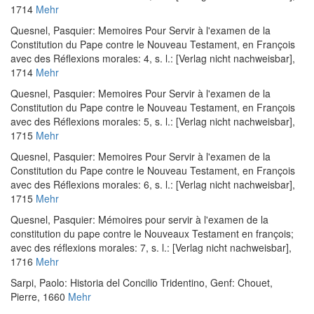
1714
Mehr
Quesnel, Pasquier
:
Memoires Pour Servir à l'examen de la
Constitution du Pape contre le Nouveau Testament, en François
avec des Réflexions morales: 4
, s. l.: [Verlag nicht nachweisbar],
1714
Mehr
Quesnel, Pasquier
:
Memoires Pour Servir à l'examen de la
Constitution du Pape contre le Nouveau Testament, en François
avec des Réflexions morales: 5
, s. l.: [Verlag nicht nachweisbar],
1715
Mehr
Quesnel, Pasquier
:
Memoires Pour Servir à l'examen de la
Constitution du Pape contre le Nouveau Testament, en François
avec des Réflexions morales: 6
, s. l.: [Verlag nicht nachweisbar],
1715
Mehr
Quesnel, Pasquier
:
Mémoires pour servir à l'examen de la
constitution du pape contre le Nouveaux Testament en françois;
avec des réflexions morales: 7
, s. l.: [Verlag nicht nachweisbar],
1716
Mehr
Sarpi, Paolo
:
Historia del Concilio Tridentino
, Genf: Chouet,
Pierre, 1660
Mehr