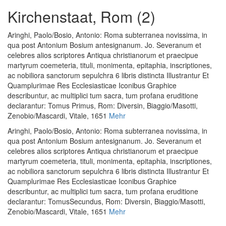
Kirchenstaat, Rom (2)
Aringhi, Paolo
/
Bosio, Antonio
:
Roma subterranea novissima, in
qua post Antonium Bosium antesignanum. Jo. Severanum et
celebres alios scriptores Antiqua christianorum et praecipue
martyrum coemeteria, tituli, monimenta, epitaphia, inscriptiones,
ac nobiliora sanctorum sepulchra 6 libris distincta Illustrantur Et
Quamplurimae Res Ecclesiasticae Iconibus Graphice
describuntur, ac multiplici tum sacra, tum profana eruditione
declarantur: Tomus Primus
, Rom: Diversin, Biaggio/Masotti,
Zenobio/Mascardi, Vitale, 1651
Mehr
Aringhi, Paolo
/
Bosio, Antonio
:
Roma subterranea novissima, in
qua post Antonium Bosium antesignanum. Jo. Severanum et
celebres alios scriptores Antiqua christianorum et praecipue
martyrum coemeteria, tituli, monimenta, epitaphia, inscriptiones,
ac nobiliora sanctorum sepulchra 6 libris distincta Illustrantur Et
Quamplurimae Res Ecclesiasticae Iconibus Graphice
describuntur, ac multiplici tum sacra, tum profana eruditione
declarantur: TomusSecundus
, Rom: Diversin, Biaggio/Masotti,
Zenobio/Mascardi, Vitale, 1651
Mehr