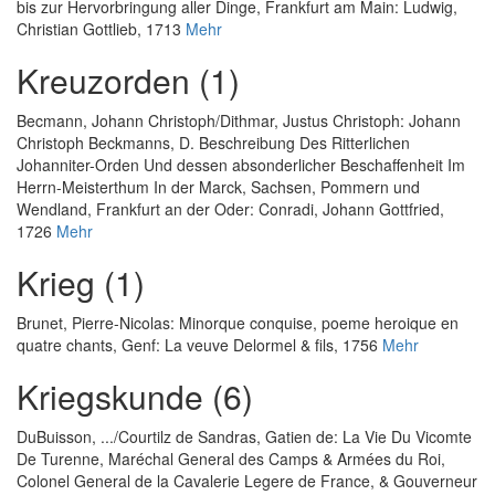
bis zur Hervorbringung aller Dinge
, Frankfurt am Main: Ludwig,
Christian Gottlieb, 1713
Mehr
Kreuzorden (1)
Becmann, Johann Christoph
/
Dithmar, Justus Christoph
:
Johann
Christoph Beckmanns, D. Beschreibung Des Ritterlichen
Johanniter-Orden Und dessen absonderlicher Beschaffenheit Im
Herrn-Meisterthum In der Marck, Sachsen, Pommern und
Wendland
, Frankfurt an der Oder: Conradi, Johann Gottfried,
1726
Mehr
Krieg (1)
Brunet, Pierre-Nicolas
:
Minorque conquise, poeme heroique en
quatre chants
, Genf: La veuve Delormel & fils, 1756
Mehr
Kriegskunde (6)
DuBuisson, ...
/
Courtilz de Sandras, Gatien de
:
La Vie Du Vicomte
De Turenne, Maréchal General des Camps & Armées du Roi,
Colonel General de la Cavalerie Legere de France, & Gouverneur