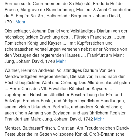
Sermon sur le Couronnement de Sa Majesté, Frederic Roi de
Prusse, Margrave de Brandenbourg, Electeur & Archi-Chambellan
du S. Empire &c. &c.
, Halberstadt: Bergmann, Johann David,
1701
Mehr
Olenschlager, Johann Daniel von
:
Vollständiges Diarium von der
höchstbeglückten Erwehlung des ... Fürsten Franciscus ... zum
Romischen König und Kayser ... : mit Kupfferstichen und
schematischen Vorstellungen versehen nebst einer Vorrede von
den Vorzügen des regierenden Hauses ...
, Frankfurt am Main:
Jung, Johann David, 1746
Mehr
Walther, Heinrich Andreas
:
Vollständiges Diarium Von den
Merckwürdigsten Begebenheiten, Die sich vor, in und nach der
Höchst-beglückten Wahl und Crönung Des Allerdurchlauchtigsten
... Herrn Carls des VII. Erwehlten Römischen Kaysers ...
zugetragen : Nebst umständlicher Beschreibung der Ein- und
Aufzüge, Freuden-Feste, und übrigen feyerlichen Handlungen,
sammt vielen Urkunden, Portraits, und andern Kupferstichen;
auch einem Anhang von Beylagen, und ausführlichem Register
,
Frankfurt am Main: Jung, Johann David, 1742
Mehr
Mentzer, Balthasar
/
Fritsch, Christian
:
Am Freudenreichen Danck-
Feste über die im Segen vollzogene Königl. Groß-Britannische