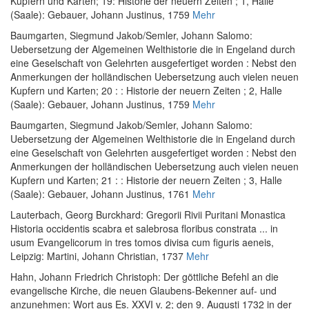
Kupfern und Karten; 19: Historie der neuern Zeiten ; 1
, Halle
(Saale): Gebauer, Johann Justinus, 1759
Mehr
Baumgarten, Siegmund Jakob
/
Semler, Johann Salomo
:
Uebersetzung der Algemeinen Welthistorie die in Engeland durch
eine Geselschaft von Gelehrten ausgefertiget worden : Nebst den
Anmerkungen der holländischen Uebersetzung auch vielen neuen
Kupfern und Karten; 20 : : Historie der neuern Zeiten ; 2
, Halle
(Saale): Gebauer, Johann Justinus, 1759
Mehr
Baumgarten, Siegmund Jakob
/
Semler, Johann Salomo
:
Uebersetzung der Algemeinen Welthistorie die in Engeland durch
eine Geselschaft von Gelehrten ausgefertiget worden : Nebst den
Anmerkungen der holländischen Uebersetzung auch vielen neuen
Kupfern und Karten; 21 : : Historie der neuern Zeiten ; 3
, Halle
(Saale): Gebauer, Johann Justinus, 1761
Mehr
Lauterbach, Georg Burckhard
:
Gregorii Rivii Puritani Monastica
Historia occidentis scabra et salebrosa floribus constrata ... in
usum Evangelicorum in tres tomos divisa cum figuris aeneis
,
Leipzig: Martini, Johann Christian, 1737
Mehr
Hahn, Johann Friedrich Christoph
:
Der göttliche Befehl an die
evangelische Kirche, die neuen Glaubens-Bekenner auf- und
anzunehmen: Wort aus Es. XXVI v. 2; den 9. Augusti 1732 in der