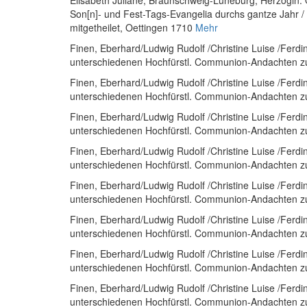
Elisabeth Juliane, Braunschweig-Lüneburg, Herzogin
:
Son[n]- und Fest-Tags-Evangelia durchs gantze Jahr 
mitgetheilet
, Oettingen 1710
Mehr
Finen, Eberhard
/
Ludwig Rudolf
/
Christine Luise
/
Ferdi
unterschiedenen Hochfürstl. Communion-Andachten zu 
Finen, Eberhard
/
Ludwig Rudolf
/
Christine Luise
/
Ferdi
unterschiedenen Hochfürstl. Communion-Andachten zu 
Finen, Eberhard
/
Ludwig Rudolf
/
Christine Luise
/
Ferdi
unterschiedenen Hochfürstl. Communion-Andachten zu 
Finen, Eberhard
/
Ludwig Rudolf
/
Christine Luise
/
Ferdi
unterschiedenen Hochfürstl. Communion-Andachten zu 
Finen, Eberhard
/
Ludwig Rudolf
/
Christine Luise
/
Ferdi
unterschiedenen Hochfürstl. Communion-Andachten zu 
Finen, Eberhard
/
Ludwig Rudolf
/
Christine Luise
/
Ferdi
unterschiedenen Hochfürstl. Communion-Andachten zu 
Finen, Eberhard
/
Ludwig Rudolf
/
Christine Luise
/
Ferdi
unterschiedenen Hochfürstl. Communion-Andachten zu 
Finen, Eberhard
/
Ludwig Rudolf
/
Christine Luise
/
Ferdi
unterschiedenen Hochfürstl. Communion-Andachten zu 