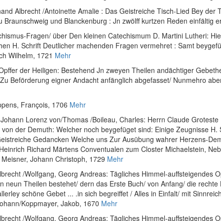
nand Albrecht
/
Antoinette Amalie
:
Das Geistreiche Tisch-Lied Bey der Ta
Braunschweig und Blanckenburg : Jn zwölff kurtzen Reden einfältig e
chismus-Fragen/ über Den kleinen Catechismum D. Martini Lutheri: Hier
n H. Schrift Deutlicher machenden Fragen vermehret : Samt beygefügt
ich Wilhelm, 1721
Mehr
Opffer der Heiligen: Bestehend Jn zweyen Theilen andächtiger Gebethe: I
/ Zu Beförderung eigner Andacht anfänglich abgefasset/ Nunmehro ab
ppens, François, 1706
Mehr
 Johann Lorenz von
/
Thomas
/
Boileau, Charles
:
Herrn Claude Groteste
 von der Demuth: Welcher noch beygefüget sind: Einige Zeugnisse H.
 Geistreiche Gedancken Welche uns Zur Ausübung wahrer Herzens-Demu
von Heinrich Richard Märtens Conventualen zum Closter Michaelstein, N
l: Meisner, Johann Christoph, 1729
Mehr
Albrecht
/
Wolfgang, Georg Andreas
:
Tägliches Himmel-auffsteigendes Op
 neun Theilen bestehet/ dern das Erste Buch/ von Anfang/ die rechte Be
llerley schöne Gebet ... .in sich begreiffet / Alles in Einfalt/ mit Sinn
 Johann/Koppmayer, Jakob, 1670
Mehr
Albrecht
/
Wolfgang, Georg Andreas
:
Tägliches Himmel-auffsteigendes Op