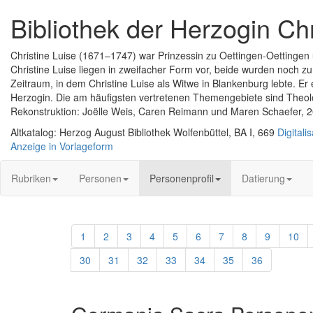
Bibliothek der Herzogin Chr
Christine Luise (1671–1747) war Prinzessin zu Oettingen-Oettingen
Christine Luise liegen in zweifacher Form vor, beide wurden noch zu
Zeitraum, in dem Christine Luise als Witwe in Blankenburg lebte. Er e
Herzogin. Die am häufigsten vertretenen Themengebiete sind Theolo
Rekonstruktion: Joëlle Weis, Caren Reimann und Maren Schaefer, 
Altkatalog: Herzog August Bibliothek Wolfenbüttel, BA I, 669
Digitalis
Anzeige in Vorlageform
Rubriken
Personen
Personenprofil
Datierung
1
2
3
4
5
6
7
8
9
10
30
31
32
33
34
35
36