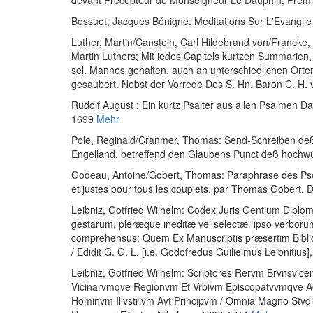
devant Précepteur de Monseigneur Le Dauphin, Pre
Bossuet, Jacques Bénigne
:
Meditations Sur L'Evangil
Luther, Martin
/
Canstein, Carl Hildebrand von
/
Francke,
Martin Luthers; Mit iedes Capitels kurtzen Summarien, 
sel. Mannes gehalten, auch an unterschiedlichen Orte
gesaubert. Nebst der Vorrede Des S. Hn. Baron C. H. 
Rudolf August
:
Ein kurtz Psalter aus allen Psalmen 
1699
Mehr
Pole, Reginald
/
Cranmer, Thomas
:
Send-Schreiben deß 
Engelland, betreffend den Glaubens Punct deß hochw
Godeau, Antoine
/
Gobert, Thomas
:
Paraphrase des Pse
et justes pour tous les couplets, par Thomas Gobert. D
Leibniz, Gotfried Wilhelm
:
Codex Juris Gentium Diplom
gestarum, pleræque ineditæ vel selectæ, ipso verboru
comprehensus: Quem Ex Manuscriptis præsertim Bibli
/ Edidit G. G. L. [i.e. Godofredus Guilielmus Leibnitius]
Leibniz, Gotfried Wilhelm
:
Scriptores Rervm Brvnsvicens
Vicinarvmqve Regionvm Et Vrbivm Episcopatvvmqve Ac
Hominvm Illvstrivm Avt Principvm / Omnia Magno Stvdio