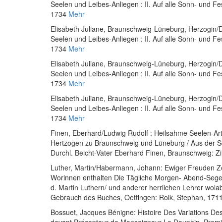
Seelen und Leibes-Anliegen : II. Auf alle Sonn- und F
1734
Mehr
Elisabeth Juliane, Braunschweig-Lüneburg, Herzogin
/
D
Seelen und Leibes-Anliegen : II. Auf alle Sonn- und F
1734
Mehr
Elisabeth Juliane, Braunschweig-Lüneburg, Herzogin
/
D
Seelen und Leibes-Anliegen : II. Auf alle Sonn- und F
1734
Mehr
Elisabeth Juliane, Braunschweig-Lüneburg, Herzogin
/
D
Seelen und Leibes-Anliegen : II. Auf alle Sonn- und F
1734
Mehr
Finen, Eberhard
/
Ludwig Rudolf
:
Heilsahme Seelen-Art
Hertzogen zu Braunschweig und Lüneburg / Aus der Sc
Durchl. Beicht-Vater Eberhard Finen
, Braunschweig: Zi
Luther, Martin
/
Habermann, Johann
:
Ewiger Freuden Ze
Worinnen enthalten Die Tägliche Morgen- Abend-Sege
d. Martin Luthern/ und anderer herrlichen Lehrer wol
Gebrauch des Buches
, Oettingen: Rolk, Stephan, 171
Bossuet, Jacques Bénigne
:
Histoire Des Variations D