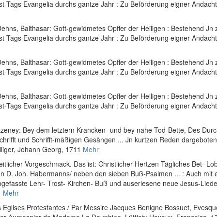
est-Tags Evangelia durchs gantze Jahr : Zu Beförderung eigner Andacht
ehns, Balthasar
:
Gott-gewidmetes Opffer der Heiligen : Bestehend Jn z
est-Tags Evangelia durchs gantze Jahr : Zu Beförderung eigner Andacht
ehns, Balthasar
:
Gott-gewidmetes Opffer der Heiligen : Bestehend Jn z
est-Tags Evangelia durchs gantze Jahr : Zu Beförderung eigner Andacht
ehns, Balthasar
:
Gott-gewidmetes Opffer der Heiligen : Bestehend Jn z
est-Tags Evangelia durchs gantze Jahr : Zu Beförderung eigner Andacht
zeney: Bey dem letztern Krancken- und bey nahe Tod-Bette, Des Durc
hrifft und Schrifft-mäßigen Gesängen ... Jn kurtzen Reden dargebote
lliger, Johann Georg, 1711
Mehr
itlicher Vorgeschmack. Das ist: Christlicher Hertzen Tägliches Bet- L
n D. Joh. Habermanns/ neben den sieben Buß-Psalmen ... : Auch mit 
abgefasste Lehr- Trost- Kirchen- Buß und auserlesene neue Jesus-Lied
1
Mehr
es Eglises Protestantes / Par Messire Jacques Benigne Bossuet, Evesqu