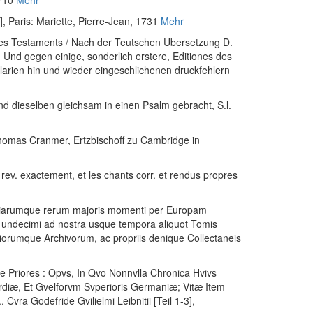
710
Mehr
]
, Paris: Mariette, Pierre-Jean, 1731
Mehr
Neues Testaments / Nach der Teutschen Ubersetzung D.
 Und gegen einige, sonderlich erstere, Editiones des
larien hin und wieder eingeschlichenen druckfehlern
d dieselben gleichsam in einen Psalm gebracht
, S.l.
homas Cranmer, Ertzbischoff zu Cambridge in
ev. exactement, et les chants corr. et rendus propres
aliarumque rerum majoris momenti per Europam
i undecimi ad nostra usque tempora aliquot Tomis
rumque Archivorum, ac propriis denique Collectaneis
ne Priores : Opvs, In Qvo Nonnvlla Chronica Hvivs
diæ, Et Gvelforvm Svperioris Germaniæ; Vitæ Item
ra Godefride Gvilielmi Leibnitii [Teil 1-3]
,