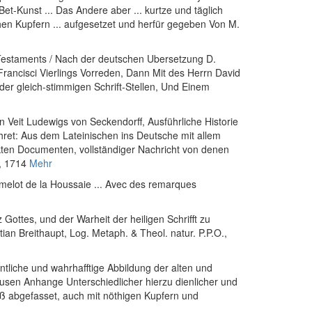
t-Kunst ... Das Andere aber ... kurtze und täglich
reichen Kupfern ... aufgesetzet und herfür gegeben Von M.
en Testaments / Nach der deutschen Ubersetzung D.
rancisci Vierlings Vorreden, Dann Mit des Herrn David
 oder gleich-stimmigen Schrift-Stellen, Und Einem
n Veit Ludewigs von Seckendorff, Ausführliche Historie
ret: Aus dem Lateinischen ins Deutsche mit allem
kten Documenten, vollständiger Nachricht von denen
h, 1714
Mehr
 Amelot de la Houssaie ... Avec des remarques
Gottes, und der Warheit der heiligen Schrifft zu
an Breithaupt, Log. Metaph. & Theol. natur. P.P.O.
,
gentliche und wahrhafftige Abbildung der alten und
eusen Anhange Unterschiedlicher hierzu dienlicher und
eiß abgefasset, auch mit nöthigen Kupfern und