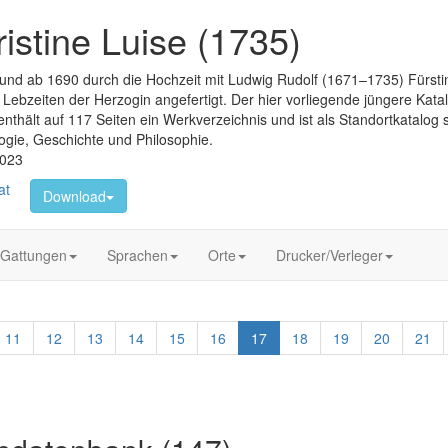
istine Luise (1735)
 und ab 1690 durch die Hochzeit mit Ludwig Rudolf (1671–1735) Fürsti
 Lebzeiten der Herzogin angefertigt. Der hier vorliegende jüngere Katal
nthält auf 117 Seiten ein Werkverzeichnis und ist als Standortkatalog so
gie, Geschichte und Philosophie.
2023
at
Download
Gattungen
Sprachen
Orte
Drucker/Verleger
11
12
13
14
15
16
17
18
19
20
21