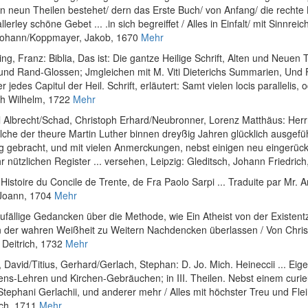
 neun Theilen bestehet/ dern das Erste Buch/ von Anfang/ die rechte Be
llerley schöne Gebet ... .in sich begreiffet / Alles in Einfalt/ mit Sinn
 Johann/Koppmayer, Jakob, 1670
Mehr
ling, Franz
:
Biblia, Das ist: Die gantze Heilige Schrift, Alten und Neu
 und Rand-Glossen; Jmgleichen mit M. Viti Dieterichs Summarien, Und F
jedes Capitul der Heil. Schrift, erläutert: Samt vielen locis parallelis,
ch Wilhelm, 1722
Mehr
l Albrecht
/
Schad, Christoph Erhard
/
Neubronner, Lorenz Matthäus
:
Herr
he der theure Martin Luther binnen dreyßig Jahren glücklich ausgefüh
g gebracht, und mit vielen Anmerckungen, nebst einigen neu eingerüc
 nützlichen Register ... versehen
, Leipzig: Gleditsch, Johann Friedric
:
Histoire du Concile de Trente, de Fra Paolo Sarpi ... Traduite par Mr.
Joann, 1704
Mehr
ufällige Gedancken über die Methode, wie Ein Atheist von der Existentz 
n der wahren Weißheit zu Weitern Nachdencken überlassen / Von Christi
 Deitrich, 1732
Mehr
, David
/
Titius, Gerhard
/
Gerlach, Stephan
:
D. Jo. Mich. Heineccii ... Ei
ens-Lehren und Kirchen-Gebräuchen; in III. Theilen. Nebst einem curi
 Stephani Gerlachii, und anderer mehr / Alles mit höchster Treu und Fl
ich, 1711
Mehr