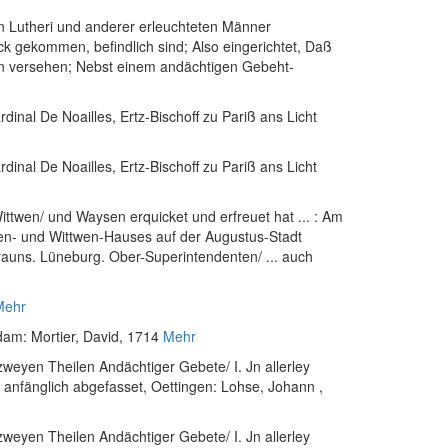
rn Lutheri und anderer erleuchteten Männer
ck gekommen, befindlich sind; Also eingerichtet, Daß
n versehen; Nebst einem andächtigen Gebeht-
inal De Noailles, Ertz-Bischoff zu Pariß ans Licht
inal De Noailles, Ertz-Bischoff zu Pariß ans Licht
ttwen/ und Waysen erquicket und erfreuet hat ... : Am
sen- und Wittwen-Hauses auf der Augustus-Stadt
Brauns. Lüneburg. Ober-Superintendenten/ ... auch
Mehr
dam: Mortier, David, 1714
Mehr
weyen Theilen Andächtiger Gebete/ I. Jn allerley
 anfänglich abgefasset
, Oettingen: Lohse, Johann
,
weyen Theilen Andächtiger Gebete/ I. Jn allerley