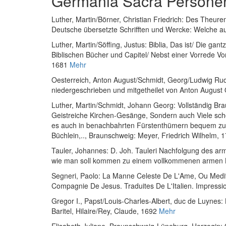
Germania Sacra Persone
Luther, Martin
/
Börner, Christian Friedrich
:
Des Theuren 
Deutsche übersetzte Schrifften und Wercke: Welche a
Luther, Martin
/
Söffing, Justus
:
Biblia, Das ist/ Die gan
Biblischen Bücher und Capitel/ Nebst einer Vorrede Von
1681
Mehr
Oesterreich, Anton August
/
Schmidt, Georg
/
Ludwig Ru
niedergeschrieben und mitgetheilet von Anton August 
Luther, Martin
/
Schmidt, Johann Georg
:
Vollständig Br
Geistreiche Kirchen-Gesänge, Sondern auch Viele schön
es auch in benachbahrten Fürstenthümern bequem zu 
Büchlein,..
, Braunschweig: Meyer, Friedrich Wilhelm, 
Tauler, Johannes
:
D. Joh. Tauleri Nachfolgung des arm
wie man soll kommen zu einem vollkommenen armen
Segneri, Paolo
:
La Manne Celeste De L'Ame, Ou Meditat
Compagnie De Jesus. Traduites De L'Italien. Impressio
Gregor I., Papst
/
Louis-Charles-Albert, duc de Luynes
:
Baritel, Hilaire/Rey, Claude, 1692
Mehr