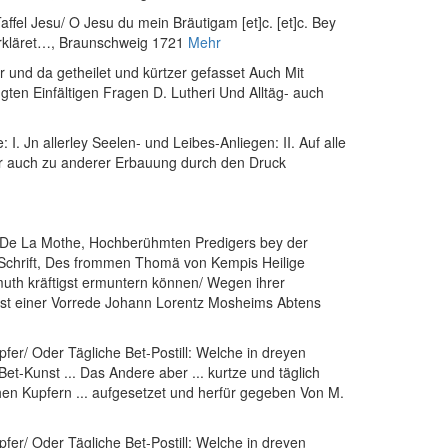
ffel Jesu/ O Jesu du mein Bräutigam [et]c. [et]c. Bey
rkläret…
, Braunschweig 1721
Mehr
 und da getheilet und kürtzer gefasset Auch Mit
en Einfältigen Fragen D. Lutheri Und Alltäg- auch
. Jn allerley Seelen- und Leibes-Anliegen: II. Auf alle
er auch zu anderer Erbauung durch den Druck
 De La Mothe, Hochberühmten Predigers bey der
 Schrift, Des frommen Thomä von Kempis Heilige
th kräftigst ermuntern können/ Wegen ihrer
ebst einer Vorrede Johann Lorentz Mosheims Abtens
fer/ Oder Tägliche Bet-Postill: Welche in dreyen
t-Kunst ... Das Andere aber ... kurtze und täglich
reichen Kupfern ... aufgesetzet und herfür gegeben Von M.
fer/ Oder Tägliche Bet-Postill: Welche in dreyen