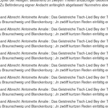
Opffer der Heiligen: Bestehend Jn zweyen Theilen andächtiger Gebethe: I
/ Zu Beförderung eigner Andacht anfänglich abgefasset/ Nunmehro ab
nand Albrecht
/
Antoinette Amalie
:
Das Geistreiche Tisch-Lied Bey der Ta
Braunschweig und Blanckenburg : Jn zwölff kurtzen Reden einfältig e
nand Albrecht
/
Antoinette Amalie
:
Das Geistreiche Tisch-Lied Bey der Ta
Braunschweig und Blanckenburg : Jn zwölff kurtzen Reden einfältig e
nand Albrecht
/
Antoinette Amalie
:
Das Geistreiche Tisch-Lied Bey der Ta
Braunschweig und Blanckenburg : Jn zwölff kurtzen Reden einfältig e
nand Albrecht
/
Antoinette Amalie
:
Das Geistreiche Tisch-Lied Bey der Ta
Braunschweig und Blanckenburg : Jn zwölff kurtzen Reden einfältig e
nand Albrecht
/
Antoinette Amalie
:
Das Geistreiche Tisch-Lied Bey der Ta
Braunschweig und Blanckenburg : Jn zwölff kurtzen Reden einfältig e
nand Albrecht
/
Antoinette Amalie
:
Das Geistreiche Tisch-Lied Bey der Ta
Braunschweig und Blanckenburg : Jn zwölff kurtzen Reden einfältig e
nand Albrecht
/
Antoinette Amalie
:
Das Geistreiche Tisch-Lied Bey der Ta
Braunschweig und Blanckenburg : Jn zwölff kurtzen Reden einfältig e
nand Albrecht
/
Antoinette Amalie
:
Das Geistreiche Tisch-Lied Bey der Ta
Braunschweig und Blanckenburg : Jn zwölff kurtzen Reden einfältig e