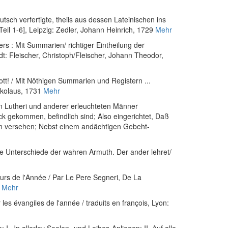
sch verfertigte, theils aus dessen Lateinischen ins
eil 1-6]
, Leipzig: Zedler, Johann Heinrich, 1729
Mehr
ers : Mit Summarien/ richtiger Eintheilung der
dt: Fleischer, Christoph/Fleischer, Johann Theodor,
tt! / Mit Nöthigen Summarien und Registern ...
ikolaus, 1731
Mehr
rn Lutheri und anderer erleuchteten Männer
ck gekommen, befindlich sind; Also eingerichtet, Daß
n versehen; Nebst einem andächtigen Gebeht-
ele Unterschiede der wahren Armuth. Der ander lehret/
urs de l'Année / Par Le Pere Segneri, De La
Mehr
es évangiles de l'année / traduits en françois
, Lyon: