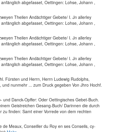
 anfänglich abgefasset
, Oettingen: Lohse, Johann
,
weyen Theilen Andächtiger Gebete/ I. Jn allerley
 anfänglich abgefasset
, Oettingen: Lohse, Johann
,
weyen Theilen Andächtiger Gebete/ I. Jn allerley
 anfänglich abgefasset
, Oettingen: Lohse, Johann
,
weyen Theilen Andächtiger Gebete/ I. Jn allerley
 anfänglich abgefasset
, Oettingen: Lohse, Johann
,
hl. Fürsten und Herrn, Herrn Ludewig Rudolphs,
n, und nunmehr ... zum Druck gegeben Von Jhro Hochf.
ob- und Danck-Opffer: Oder Oettingisches Gebet-Buch.
einem Geistreichen Gesang-Buch/ Darinnen die durch
er zu finden: Samt einer Vorrede von dem rechten
e de Meaux, Conseiller du Roy en ses Conseils, cy-