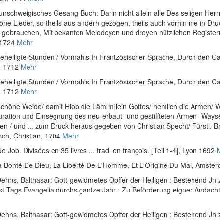
aunschweigisches Gesang-Buch: Darin nicht allein alle Des seligen Her
e Lieder, so theils aus andern gezogen, theils auch vorhin nie in Dru
gebrauchen, Mit bekanten Melodeyen und dreyen nützlichen Register
 1724
Mehr
geheiligte Stunden / Vormahls In Frantzösischer Sprache, Durch den Card
l. 1712
Mehr
geheiligte Stunden / Vormahls In Frantzösischer Sprache, Durch den Card
l. 1712
Mehr
schöne Weide/ damit Hiob die Läm[m]lein Gottes/ nemlich die Armen/ Wi
guration und Einsegnung des neu-erbaut- und gestiffteten Armen- Way
agen / und ... zum Druck heraus gegeben von Christian Specht/ Fürstl. 
sch, Christian, 1704
Mehr
 Job. Divisées en 35 livres ... trad. en françois. [Teil 1-4]
, Lyon 1692
 Bonté De Dieu, La Liberté De L'Homme, Et L'Origine Du Mal
, Amster
ehns, Balthasar
:
Gott-gewidmetes Opffer der Heiligen : Bestehend Jn z
est-Tags Evangelia durchs gantze Jahr : Zu Beförderung eigner Andacht
ehns, Balthasar
:
Gott-gewidmetes Opffer der Heiligen : Bestehend Jn z