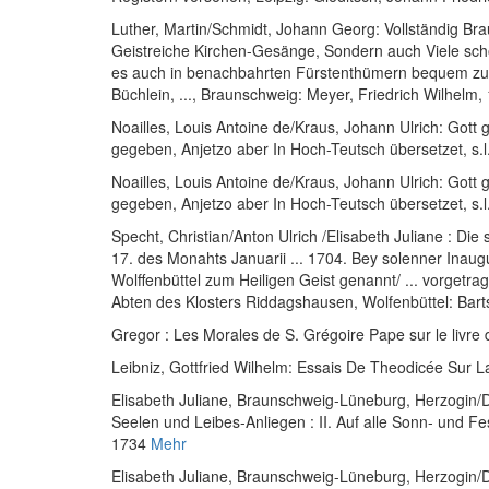
Luther, Martin
/
Schmidt, Johann Georg
:
Vollständig Br
Geistreiche Kirchen-Gesänge, Sondern auch Viele schön
es auch in benachbahrten Fürstenthümern bequem zu 
Büchlein, ...
, Braunschweig: Meyer, Friedrich Wilhelm,
Noailles, Louis Antoine de
/
Kraus, Johann Ulrich
:
Gott 
gegeben, Anjetzo aber In Hoch-Teutsch übersetzet
, s.
Noailles, Louis Antoine de
/
Kraus, Johann Ulrich
:
Gott 
gegeben, Anjetzo aber In Hoch-Teutsch übersetzet
, s.
Specht, Christian
/
Anton Ulrich
/
Elisabeth Juliane
:
Die 
17. des Monahts Januarii ... 1704. Bey solenner Inau
Wolffenbüttel zum Heiligen Geist genannt/ ... vorgetr
Abten des Klosters Riddagshausen
, Wolfenbüttel: Bart
Gregor
:
Les Morales de S. Grégoire Pape sur le livre de
Leibniz, Gottfried Wilhelm
:
Essais De Theodicée Sur La
Elisabeth Juliane, Braunschweig-Lüneburg, Herzogin
/
D
Seelen und Leibes-Anliegen : II. Auf alle Sonn- und F
1734
Mehr
Elisabeth Juliane, Braunschweig-Lüneburg, Herzogin
/
D