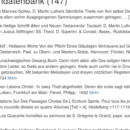
ndatenbank (147)
Mannes Gottes, D. Martin Luthers Sämtliche Theils von Ihm selbst Deut
us allen vorhin Ausgegangenen Sammlungen zusammen getragen, ... [T
tze Heilige Schrifft Alten und Neuen Testaments/ Teutsch/ D. Martin Luth
 Justus Söffingen/ SS. Theol. D. Superint. & Consist. Asses.
, Rudolsta
dolf
:
Heilsame Worte Von der Pflicht Eines Gläubigen Vertrauens auf Go
Oesterreich, Past. zu Obern- und Niedern-Sickte
, Hannover: Förster, N
aunschweigisches Gesang-Buch: Darin nicht allein alle Des seligen Her
e Lieder, so theils aus andern gezogen, theils auch vorhin nie in Dru
gebrauchen, Mit bekanten Melodeyen und dreyen nützlichen Register
1724
Mehr
en Lebens Christi : In zwey Theil abgetheilet: Deren der erste sagt vi
 Leben
, Frankfurt am Main: Fievet, Philipp
, 1692
Mehr
ions Sur Des Passages Choisis De L'Ecriture Sainte, Pour tous les jo
n nouvelle divisée en quatre Volumes [Teil 1-4]
, Heidelberg 1717-1719
Les Quarante homélies ou sermons de S. Grégoire le Grand, pape, sur l