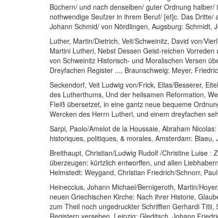
Büchern/ und nach denselben/ guter Ordnung halber/ in
nothwendige Seufzer in ihrem Beruf/ [et]c. Das Dritte/ a
Johann Schmid/ von Nördlingen
, Augsburg: Schmidt,
Luther, Martin
/
Dietrich, Veit
/
Schweinitz, David von
/
Vier
Martini Lutheri, Nebst Dessen Geist-reichen Vorreden
von Schweinitz Historisch- und Moralischen Versen über 
Dreyfachen Register ...
, Braunschweig: Meyer, Friedri
Seckendorf, Veit Ludwig von
/
Frick, Elias
/
Besserer, Eite
des Lutherthums, Und der heilsamen Reformation, Welc
Fleiß übersetzet, in eine gantz neue bequeme Ordnun
Wercken des Herrn Lutheri, und einem dreyfachen sehr
Sarpi, Paolo
/
Amelot de la Houssaie, Abraham Nicolas
historiques, politiques, & morales
, Amsterdam: Blaeu, 
Breithaupt, Christian
/
Ludwig Rudolf
/
Christine Luise
:
Z
überzeugen: kürtzlich entworffen, und allen Liebhaber
Helmstedt: Weygand, Christian Friedrich/Schnorr, Paul
Heineccius, Johann Michael
/
Bernigeroth, Martin
/
Hoyer
neuen Griechischen Kirche: Nach ihrer Historie, Glaub
zum Theil noch ungedruckter Schrifften Gerhardi Titii,
Registern versehen
, Leipzig: Gleditsch, Johann Friedr