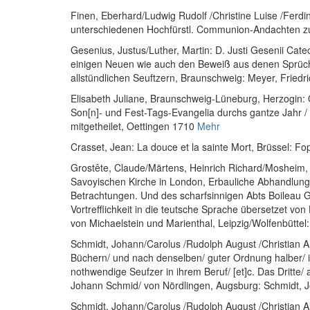
Finen, Eberhard
/
Ludwig Rudolf
/
Christine Luise
/
Ferdi
unterschiedenen Hochfürstl. Communion-Andachten zu 
Gesenius, Justus
/
Luther, Martin
:
D. Justi Gesenii Cate
einigen Neuen wie auch den Beweiß aus denen Sprüche
allstündlichen Seuftzern
, Braunschweig: Meyer, Friedr
Elisabeth Juliane, Braunschweig-Lüneburg, Herzogin
:
Son[n]- und Fest-Tags-Evangelia durchs gantze Jahr 
mitgetheilet
, Oettingen 1710
Mehr
Crasset, Jean
:
La douce et la sainte Mort
, Brüssel: Fo
Grostête, Claude
/
Märtens, Heinrich Richard
/
Mosheim,
Savoyischen Kirche in London, Erbauliche Abhandlung
Betrachtungen. Und des scharfsinnigen Abts Boileau
Vortrefflichkeit in die teutsche Sprache übersetzet 
von Michaelstein und Marienthal
, Leipzig/Wolfenbütte
Schmidt, Johann
/
Carolus
/
Rudolph August
/
Christian 
Büchern/ und nach denselben/ guter Ordnung halber/ in
nothwendige Seufzer in ihrem Beruf/ [et]c. Das Dritte/ a
Johann Schmid/ von Nördlingen
, Augsburg: Schmidt,
Schmidt, Johann
/
Carolus
/
Rudolph August
/
Christian 