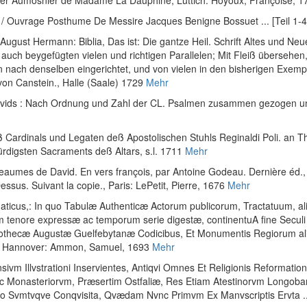
mier Aumosnier de Madame La Dauphine
, Lüttich: Hoyoux, Françoise, 1
e / Ouvrage Posthume De Messire Jacques Benigne Bossuet ... [Teil 1-4
 August Hermann
:
Biblia, Das ist: Die gantze Heil. Schrift Altes und 
auch beygefügten vielen und richtigen Parallelen; Mit Fleiß übersehen,
n nach denselben eingerichtet, und von vielen in den bisherigen Exemp
von Canstein.
, Halle (Saale) 1729
Mehr
Davids : Nach Ordnung und Zahl der CL. Psalmen zusammen gezogen un
Cardinals und Legaten deß Apostolischen Stuhls Reginaldi Poli. an T
ürdigsten Sacraments deß Altars
, s.l. 1711
Mehr
aumes de David. En vers françois, par Antoine Godeau. Dernière éd., r
essus. Suivant la copie.
, Paris: LePetit, Pierre, 1676
Mehr
aticus,: In quo Tabulæ Authenticæ Actorum publicorum, Tractatuum, 
m tenore expressæ ac temporum serie digestæ, continentuA fine Secul
othecæ Augustæ Guelfebytanæ Codicibus, Et Monumentis Regiorum alio
, Hannover: Ammon, Samuel, 1693
Mehr
ivm Illvstrationi Inservientes, Antiqvi Omnes Et Religionis Reformatio
 Monasteriorvm, Præsertim Ostfaliæ, Res Etiam Atestinorvm Longobar
 Svmtvqve Conqvisita, Qvædam Nvnc Primvm Ex Manvscriptis Ervta ... Cv