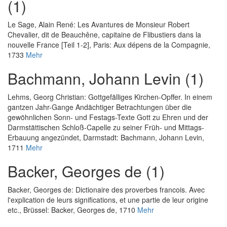
(1)
Le Sage, Alain René
:
Les Avantures de Monsieur Robert
Chevalier, dit de Beauchêne, capitaine de Flibustiers dans la
nouvelle France [Teil 1-2]
, Paris: Aux dépens de la Compagnie,
1733
Mehr
Bachmann, Johann Levin (1)
Lehms, Georg Christian
:
Gottgefälliges Kirchen-Opffer. In einem
gantzen Jahr-Gange Andächtiger Betrachtungen über die
gewöhnlichen Sonn- und Festags-Texte Gott zu Ehren und der
Darmstättischen Schloß-Capelle zu seiner Früh- und Mittags-
Erbauung angezündet
, Darmstadt: Bachmann, Johann Levin,
1711
Mehr
Backer, Georges de (1)
Backer, Georges de
:
Dictionaire des proverbes francois. Avec
l'explication de leurs significations, et une partie de leur origine
etc.
, Brüssel: Backer, Georges de, 1710
Mehr