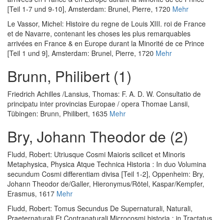
[Teil 1-7 und 9-10]
, Amsterdam: Brunel, Pierre, 1720
Mehr
Le Vassor, Michel
:
Histoire du regne de Louis XIII. roi de France
et de Navarre, contenant les choses les plus remarquables
arrivées en France & en Europe durant la Minorité de ce Prince
[Teil 1 und 9]
, Amsterdam: Brunel, Pierre, 1720
Mehr
Brunn, Philibert (1)
Friedrich Achilles
/
Lansius, Thomas
:
F. A. D. W. Consultatio de
principatu inter provincias Europae / opera Thomae Lansii
,
Tübingen: Brunn, Philibert, 1635
Mehr
Bry, Johann Theodor de (2)
Fludd, Robert
:
Utriusque Cosmi Maioris scilicet et Minoris
Metaphysica, Physica Atque Technica Historia : In duo Volumina
secundum Cosmi differentiam divisa [Teil 1-2]
, Oppenheim: Bry,
Johann Theodor de/Galler, Hieronymus/Rötel, Kaspar/Kempfer,
Erasmus, 1617
Mehr
Fludd, Robert
:
Tomus Secundus De Supernaturali, Naturali,
Praeternaturali Et Contranaturali Microcosmi historia : in Tractatus