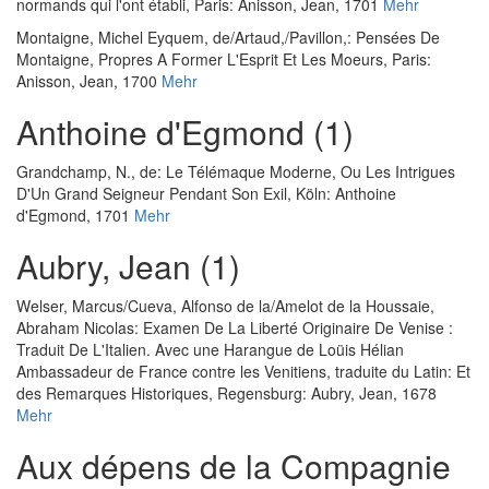
normands qui l'ont établi
, Paris: Anisson, Jean, 1701
Mehr
Montaigne, Michel Eyquem, de
/
Artaud,
/
Pavillon,
:
Pensées De
Montaigne, Propres A Former L'Esprit Et Les Moeurs
, Paris:
Anisson, Jean, 1700
Mehr
Anthoine d'Egmond (1)
Grandchamp, N., de
:
Le Télémaque Moderne, Ou Les Intrigues
D'Un Grand Seigneur Pendant Son Exil
, Köln: Anthoine
d'Egmond, 1701
Mehr
Aubry, Jean (1)
Welser, Marcus
/
Cueva, Alfonso de la
/
Amelot de la Houssaie,
Abraham Nicolas
:
Examen De La Liberté Originaire De Venise :
Traduit De L'Italien. Avec une Harangue de Loüis Hélian
Ambassadeur de France contre les Venitiens, traduite du Latin: Et
des Remarques Historiques
, Regensburg: Aubry, Jean, 1678
Mehr
Aux dépens de la Compagnie