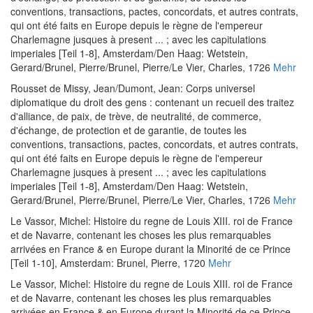
conventions, transactions, pactes, concordats, et autres contrats,
qui ont été faits en Europe depuis le règne de l'empereur
Charlemagne jusques à present ... ; avec les capitulations
imperiales [Teil 1-8]
, Amsterdam/Den Haag: Wetstein,
Gerard/Brunel, Pierre/Brunel, Pierre/Le Vier, Charles, 1726
Mehr
Rousset de Missy, Jean
/
Dumont, Jean
:
Corps universel
diplomatique du droit des gens : contenant un recueil des traitez
d'alliance, de paix, de trève, de neutralité, de commerce,
d'échange, de protection et de garantie, de toutes les
conventions, transactions, pactes, concordats, et autres contrats,
qui ont été faits en Europe depuis le règne de l'empereur
Charlemagne jusques à present ... ; avec les capitulations
imperiales [Teil 1-8]
, Amsterdam/Den Haag: Wetstein,
Gerard/Brunel, Pierre/Brunel, Pierre/Le Vier, Charles, 1726
Mehr
Le Vassor, Michel
:
Histoire du regne de Louis XIII. roi de France
et de Navarre, contenant les choses les plus remarquables
arrivées en France & en Europe durant la Minorité de ce Prince
[Teil 1-10]
, Amsterdam: Brunel, Pierre, 1720
Mehr
Le Vassor, Michel
:
Histoire du regne de Louis XIII. roi de France
et de Navarre, contenant les choses les plus remarquables
arrivées en France & en Europe durant la Minorité de ce Prince