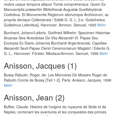
nostra usque tempora aliquot Tomis comprehensus: Quem Ex
Manuscriptis præsertim Bibliothecæ Augustæ Guelfebytanæ
Codicibus, Et Monumentis Regiorum aliorumque Archivorum, ac
propriis denique Collectaneis / Edidit G. G. L. [i.e. Godofredus
Guilielmus Leibnitius]
, Hannover: Ammon, Samuel, 1693
Mehr
Burchard, Johann
/
Leibniz, Gottfried Wilhelm
:
Specimen Historiae
Arcanae Sive Anecdotae De Vita Alexandri VI. Papae Seu
Excerpta Ex Diario Johannis Burchardi Argentinensis, Capellae
Alexandri Sexti Papae Clerici Ceremoniarum Magistri / Edente G.
G. L.
, Hannover: Förster, Nikolaus/Ammon, Samuel, 1696
Mehr
Anisson, Jacques (1)
Bussy-Rabutin, Roger, de
:
Les Mémoires De Messire Roger de
Rabutin Comte de Bussy [Teil 1-2]
, Paris: Anisson, Jacques, 1696
Mehr
Anisson, Jean (2)
Buffier, Claude
:
Histoire de l'origine du royaume de Sicile et de
Naples, contenant les avantures et les conquestes des princes