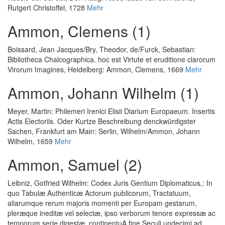
Rutgert Christoffel, 1728
Mehr
Ammon, Clemens (1)
Boissard, Jean Jacques
/
Bry, Theodor, de
/
Furck, Sebastian
:
Bibliotheca Chalcographica. hoc est Virtute et eruditione clarorum
Virorum Imagines
, Heidelberg: Ammon, Clemens, 1669
Mehr
Ammon, Johann Wilhelm (1)
Meyer, Martin
:
Philemeri Irenici Elisii Diarium Europaeum. Insertis
Actis Electoriis. Oder Kurtze Beschreibung denckwürdigster
Sachen
, Frankfurt am Main: Serlin, Wilhelm/Ammon, Johann
Wilhelm, 1659
Mehr
Ammon, Samuel (2)
Leibniz, Gotfried Wilhelm
:
Codex Juris Gentium Diplomaticus,: In
quo Tabulæ Authenticæ Actorum publicorum, Tractatuum,
aliarumque rerum majoris momenti per Europam gestarum,
pleræque ineditæ vel selectæ, ipso verborum tenore expressæ ac
temporum serie digestæ, continentuA fine Seculi undecimi ad