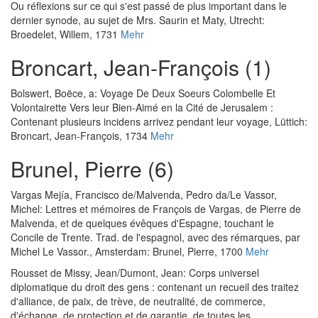
Ou réflexions sur ce qui s'est passé de plus important dans le
dernier synode, au sujet de Mrs. Saurin et Maty
, Utrecht:
Broedelet, Willem, 1731
Mehr
Broncart, Jean-François (1)
Bolswert, Boëce, a
:
Voyage De Deux Soeurs Colombelle Et
Volontairette Vers leur Bien-Aimé en la Cité de Jerusalem :
Contenant plusieurs incidens arrivez pendant leur voyage
, Lüttich:
Broncart, Jean-François, 1734
Mehr
Brunel, Pierre (6)
Vargas Mejía, Francisco de
/
Malvenda, Pedro da
/
Le Vassor,
Michel
:
Lettres et mémoires de François de Vargas, de Pierre de
Malvenda, et de quelques évêques d'Espagne, touchant le
Concile de Trente. Trad. de l'espagnol, avec des rémarques, par
Michel Le Vassor.
, Amsterdam: Brunel, Pierre, 1700
Mehr
Rousset de Missy, Jean
/
Dumont, Jean
:
Corps universel
diplomatique du droit des gens : contenant un recueil des traitez
d'alliance, de paix, de trève, de neutralité, de commerce,
d'échange, de protection et de garantie, de toutes les