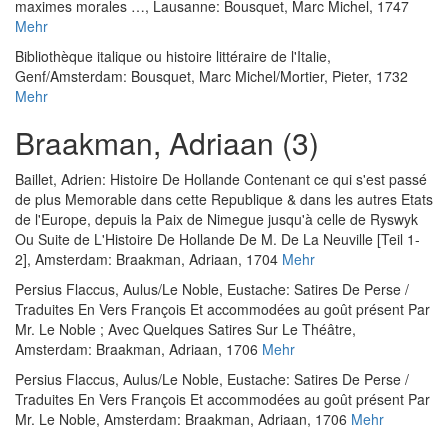
maximes morales …
, Lausanne: Bousquet, Marc Michel, 1747
Mehr
Bibliothèque italique ou histoire littéraire de l'Italie
,
Genf/Amsterdam: Bousquet, Marc Michel/Mortier, Pieter, 1732
Mehr
Braakman, Adriaan (3)
Baillet, Adrien
:
Histoire De Hollande Contenant ce qui s'est passé
de plus Memorable dans cette Republique & dans les autres Etats
de l'Europe, depuis la Paix de Nimegue jusqu'à celle de Ryswyk
Ou Suite de L'Histoire De Hollande De M. De La Neuville [Teil 1-
2]
, Amsterdam: Braakman, Adriaan, 1704
Mehr
Persius Flaccus, Aulus
/
Le Noble, Eustache
:
Satires De Perse /
Traduites En Vers François Et accommodées au goût présent Par
Mr. Le Noble ; Avec Quelques Satires Sur Le Théâtre
,
Amsterdam: Braakman, Adriaan, 1706
Mehr
Persius Flaccus, Aulus
/
Le Noble, Eustache
:
Satires De Perse /
Traduites En Vers François Et accommodées au goût présent Par
Mr. Le Noble
, Amsterdam: Braakman, Adriaan, 1706
Mehr