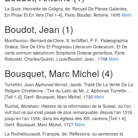
La Suze, Henriette de Coligny, de
:
Recueil De Pieces Galantes,
En Prose Et En Vers [Teil 1-4]
, Paris: Boudet, Antoine, 1695
Mehr
Boudot, Jean
(1)
Montfaucon, Bernard de
/
Clere, S. le
/
Giffart, P. F.
:
Palæographia
Græca, Sive De Ortu Et Progressu Literarum Græcarum, Et De
variis omnium sæculorum Scriptionis Græcæ generibus
, Paris:
Robustel, Charles/Guérin, Louis/Boudot, Jean
, 1708
Mehr
Bousquet, Marc Michel (4)
Turrettini, Jean Alphonse
/
Vernet, Jacob
:
Traité De La Verité De La
Religion Chrétienne / Tiré du Latin de Mr. J. Alphonse Turrettin …
[Teil 1-2]
, Genf: Bousquet, Marc Michel, 1730
Mehr
Ruchat, Abraham
:
Histoire de la réformation de la Suisse: où l'on
voit tout ce qui s'est passé de plus remarquable, depuis l'an 1516,
jusqu'en l'an 1556, dans les églises des XIII. cantons [Teil 1-6]
,
Genf: Bousquet, Marc Michel, 1727
Mehr
La Rochefoucauld, François, de
:
Réflexions, ou sentences et