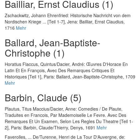
Bailliar, Ernst Claudius (1)
Zschackwitz, Johann Ehrenfried
:
Historische Nachricht von dem
Nordischen Kriege ... [Teil 1-7]
, Jena: Bailliar, Ernst Claudius,
1716
Mehr
Ballard, Jean-Baptiste-
Christophe (1)
Horatius Flaccus, Quintus
/
Dacier, André
:
Œuvres D'Horace En
Latin Et En François, Avec Des Remarques Critiques Et
Historiques [Teil 1]
, Paris: Ballard, Jean-Baptiste-Christophe, 1709
Mehr
Barbin, Claude (5)
Plautus, Titus Maccius
/
Dacier, Anne
:
Comedies / De Plaute,
Traduites en Francois, Par Mademoiselle Le Fevre. Avec Des
Remarques Et Un Examen, Selon Les Regles Du Theatre [Teil 1-
2]
, Paris: Barbin, Claude/Thierry, Denys, 1691
Mehr
Faverolles, ... De
/
Turenne, Henri de La Tour D'Auvergne, de
: