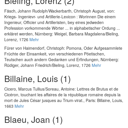
Bieling, Lorenz (2)
Fäsch, Johann Rudolph
/
Wackerbarth, Christoph August, von
:
Kriegs- Ingenievr- und Artillerie-Lexicon : Worinnen Die einem
Ingenieur, Officier und Artilleristen, bey eines jedweden
Profession vorkommende Wörter ... in alphabetischer Ordung ...
erkläret werden
, Nürnberg: Weigel, Barbara Magdalena/Bieling,
Lorenz, 1726
Mehr
Fürer von Haimendorf, Christoph
:
Pomona, Oder Aufgesammlete
Früchte der Einsamkeit, von verschiedenen Pöetischen,
Teutschen auch andern Gedanken und Erfindungen
, Nürnberg:
Rüdiger, Johann Friedrich/Bieling, Lorenz, 1726
Mehr
Billaine, Louis (1)
Cicero, Marcus Tullius
/
Soreau, Antoine
:
Lettres de Brutus et de
Cicéron, touchant les affaires de la république romaine depuis la
mort de Jules César jusques au Trium-virat.
, Paris: Billaine, Louis,
1663
Mehr
Blaeu, Joan (1)