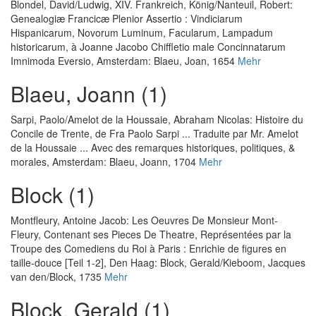
Blondel, David
/
Ludwig, XIV. Frankreich, König
/
Nanteuil, Robert
:
Genealogiæ Francicæ Plenior Assertio : Vindiciarum
Hispanicarum, Novorum Luminum, Facularum, Lampadum
historicarum, à Joanne Jacobo Chiffletio male Concinnatarum
Imnimoda Eversio
, Amsterdam: Blaeu, Joan, 1654
Mehr
Blaeu, Joann (1)
Sarpi, Paolo
/
Amelot de la Houssaie, Abraham Nicolas
:
Histoire du
Concile de Trente, de Fra Paolo Sarpi ... Traduite par Mr. Amelot
de la Houssaie ... Avec des remarques historiques, politiques, &
morales
, Amsterdam: Blaeu, Joann, 1704
Mehr
Block (1)
Montfleury, Antoine Jacob
:
Les Oeuvres De Monsieur Mont-
Fleury, Contenant ses Pieces De Theatre, Représentées par la
Troupe des Comediens du Roi à Paris : Enrichie de figures en
taille-douce [Teil 1-2]
, Den Haag: Block, Gerald/Kieboom, Jacques
van den/Block, 1735
Mehr
Block, Gerald (1)