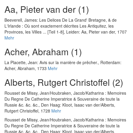
Aa, Pieter van der (1)
Beeverell, James
:
Les Delices De La Grand' Bretagne, & de
L'Irlande : Où sont exactement décrites Les Antiquitez, les
Provinces, les Villes ... [Teil 1-8]
, Leiden: Aa, Pieter van der, 1707
Mehr
Acher, Abraham (1)
La Placette, Jean
:
Avis sur la manière de prêcher.
, Rotterdam:
Acher, Abraham, 1733
Mehr
Alberts, Rutgert Christoffel (2)
Rousset de Missy, Jean
/
Houbraken, Jacob
/
Katharina
:
Memoires
Du Regne De Catherine Imperatrice & Souveraine de toute la
Russie &c. &c. &c.
, Den Haag: Kloot, Isaac van der/Alberts,
Rutgert Christoffel, 1728
Mehr
Rousset de Missy, Jean
/
Houbraken, Jacob
/
Katharina
:
Memoires
Du Regne De Catherine Imperatrice & Souveraine de toute la
Russie &c. &c. &c.
, Den Haag: Kloot, Isaac van der/Alberts,