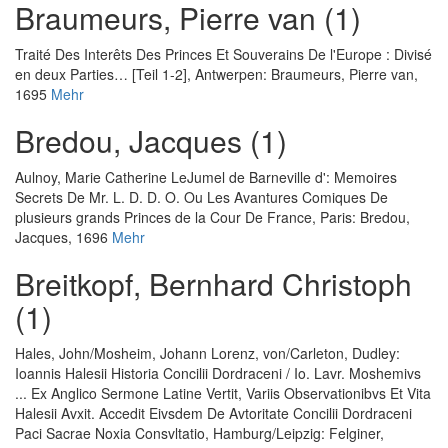
Braumeurs, Pierre van (1)
Traité Des Interêts Des Princes Et Souverains De l'Europe : Divisé
en deux Parties… [Teil 1-2]
, Antwerpen: Braumeurs, Pierre van,
1695
Mehr
Bredou, Jacques (1)
Aulnoy, Marie Catherine LeJumel de Barneville d'
:
Memoires
Secrets De Mr. L. D. D. O. Ou Les Avantures Comiques De
plusieurs grands Princes de la Cour De France
, Paris: Bredou,
Jacques, 1696
Mehr
Breitkopf, Bernhard Christoph
(1)
Hales, John
/
Mosheim, Johann Lorenz, von
/
Carleton, Dudley
:
Ioannis Halesii Historia Concilii Dordraceni / Io. Lavr. Moshemivs
... Ex Anglico Sermone Latine Vertit, Variis Observationibvs Et Vita
Halesii Avxit. Accedit Eivsdem De Avtoritate Concilii Dordraceni
Paci Sacrae Noxia Consvltatio
, Hamburg/Leipzig: Felginer,