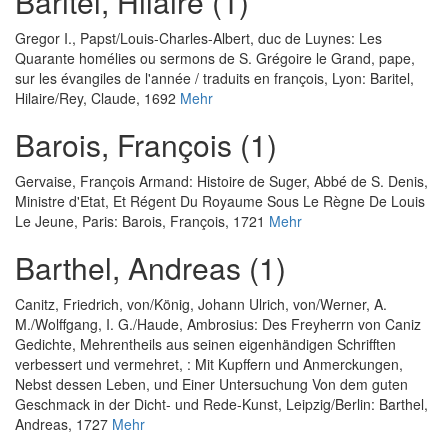
Baritel, Hilaire (1)
Gregor I., Papst
/
Louis-Charles-Albert, duc de Luynes
:
Les
Quarante homélies ou sermons de S. Grégoire le Grand, pape,
sur les évangiles de l'année / traduits en françois
, Lyon: Baritel,
Hilaire/Rey, Claude, 1692
Mehr
Barois, François (1)
Gervaise, François Armand
:
Histoire de Suger, Abbé de S. Denis,
Ministre d'Etat, Et Régent Du Royaume Sous Le Règne De Louis
Le Jeune
, Paris: Barois, François, 1721
Mehr
Barthel, Andreas (1)
Canitz, Friedrich, von
/
König, Johann Ulrich, von
/
Werner, A.
M.
/
Wolffgang, I. G.
/
Haude, Ambrosius
:
Des Freyherrn von Caniz
Gedichte, Mehrentheils aus seinen eigenhändigen Schrifften
verbessert und vermehret, : Mit Kupffern und Anmerckungen,
Nebst dessen Leben, und Einer Untersuchung Von dem guten
Geschmack in der Dicht- und Rede-Kunst
, Leipzig/Berlin: Barthel,
Andreas, 1727
Mehr