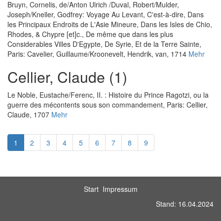
Bruyn, Cornelis, de
/
Anton Ulrich
/
Duval, Robert
/
Mulder,
Joseph
/
Kneller, Godfrey
:
Voyage Au Levant, C'est-à-dire, Dans
les Principaux Endroits de L'Asie Mineure, Dans les Isles de Chio,
Rhodes, & Chypre [et]c., De même que dans les plus
Considerables Villes D'Egypte, De Syrie, Et de la Terre Sainte
,
Paris: Cavelier, Guillaume/Kroonevelt, Hendrik, van, 1714
Mehr
Cellier, Claude (1)
Le Noble, Eustache
/
Ferenc, II.
:
Histoire du Prince Ragotzi, ou la
guerre des mécontents sous son commandement
, Paris: Cellier,
Claude, 1707
Mehr
1
2
3
4
5
6
7
8
9
Start
Impressum
Stand: 16.04.2024