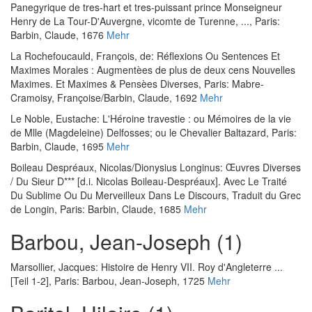
Panegyrique de tres-hart et tres-puissant prince Monseigneur
Henry de La Tour-D'Auvergne, vicomte de Turenne, ...
, Paris:
Barbin, Claude, 1676
Mehr
La Rochefoucauld, François, de
:
Réflexions Ou Sentences Et
Maximes Morales : Augmentèes de plus de deux cens Nouvelles
Maximes. Et Maximes & Pensèes Diverses
, Paris: Mabre-
Cramoisy, Françoise/Barbin, Claude, 1692
Mehr
Le Noble, Eustache
:
L'Héroine travestie : ou Mémoires de la vie
de Mlle (Magdeleine) Delfosses; ou le Chevalier Baltazard
, Paris:
Barbin, Claude, 1695
Mehr
Boileau Despréaux, Nicolas
/
Dionysius Longinus
:
Œuvres Diverses
/ Du Sieur D*** [d.i. Nicolas Boileau-Despréaux]. Avec Le Traité
Du Sublime Ou Du Merveilleux Dans Le Discours, Traduit du Grec
de Longin
, Paris: Barbin, Claude, 1685
Mehr
Barbou, Jean-Joseph (1)
Marsollier, Jacques
:
Histoire de Henry VII. Roy d'Angleterre ...
[Teil 1-2]
, Paris: Barbou, Jean-Joseph, 1725
Mehr