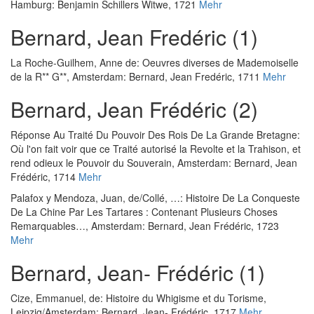
Hamburg: Benjamin Schillers Witwe, 1721
Mehr
Bernard, Jean Fredéric (1)
La Roche-Guilhem, Anne de
:
Oeuvres diverses de Mademoiselle
de la R** G**
, Amsterdam: Bernard, Jean Fredéric, 1711
Mehr
Bernard, Jean Frédéric (2)
Réponse Au Traité Du Pouvoir Des Rois De La Grande Bretagne:
Où l'on fait voir que ce Traité autorisé la Revolte et la Trahison, et
rend odieux le Pouvoir du Souverain
, Amsterdam: Bernard, Jean
Frédéric, 1714
Mehr
Palafox y Mendoza, Juan, de
/
Collé, …
:
Histoire De La Conqueste
De La Chine Par Les Tartares : Contenant Plusieurs Choses
Remarquables…
, Amsterdam: Bernard, Jean Frédéric, 1723
Mehr
Bernard, Jean- Frédéric (1)
Cize, Emmanuel, de
:
Histoire du Whigisme et du Torisme
,
Leipzig/Amsterdam: Bernard, Jean- Frédéric, 1717
Mehr