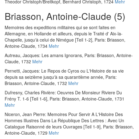
Theodor Christoph/Breitkopf, Bernhard Christoph, 1724
Mehr
Briasson, Antoine-Claude (5)
Memoires des expeditions militaires qui se sont faites en
Allemagne, en Hollande et ailleurs, depuis le Traité d' Aix-la-
Chapelle, jusqu'à celui de Nimégue [Teil 1-2]
, Paris: Briasson,
Antoine-Claude, 1734
Mehr
Autreau, Jacques
:
Les amans Ignorans
, Paris: Briasson, Antoine-
Claude, 1732
Mehr
Pernetti, Jacques
:
Le Repos de Cyros ou L'Histoire de sa vie
depuis sa seizième jusqu'à sa quarantième année
, Paris:
Briasson, Antoine-Claude, 1732
Mehr
Dufresny, Charles Rivière
:
Oeuvres De Monsieur Riviere Du
Frény T. 1-6 [Teil 1-6]
, Paris: Briasson, Antoine-Claude, 1731
Mehr
Niceron, Jean Pierre
:
Memoires Pour Servir A L'Histoire Des
Hommes Illustres Dans La République Des Lettres : Avec Un
Catalogue Raisonné de leurs Ouvrages [Teil 1-9]
, Paris: Briasson,
Antoine-Claude, 1729
Mehr