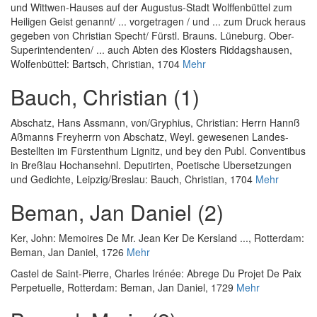
und Wittwen-Hauses auf der Augustus-Stadt Wolffenbüttel zum
Heiligen Geist genannt/ ... vorgetragen / und ... zum Druck heraus
gegeben von Christian Specht/ Fürstl. Brauns. Lüneburg. Ober-
Superintendenten/ ... auch Abten des Klosters Riddagshausen
,
Wolfenbüttel: Bartsch, Christian, 1704
Mehr
Bauch, Christian (1)
Abschatz, Hans Assmann, von
/
Gryphius, Christian
:
Herrn Hannß
Aßmanns Freyherrn von Abschatz, Weyl. gewesenen Landes-
Bestellten im Fürstenthum Lignitz, und bey den Publ. Conventibus
in Breßlau Hochansehnl. Deputirten, Poetische Ubersetzungen
und Gedichte
, Leipzig/Breslau: Bauch, Christian, 1704
Mehr
Beman, Jan Daniel (2)
Ker, John
:
Memoires De Mr. Jean Ker De Kersland ...
, Rotterdam:
Beman, Jan Daniel, 1726
Mehr
Castel de Saint-Pierre, Charles Irénée
:
Abrege Du Projet De Paix
Perpetuelle
, Rotterdam: Beman, Jan Daniel, 1729
Mehr