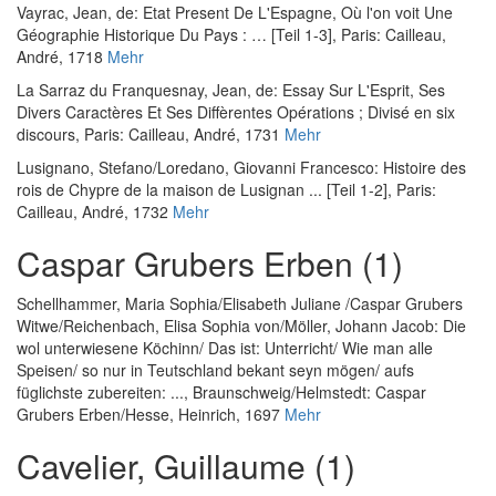
Vayrac, Jean, de
:
Etat Present De L'Espagne, Où l'on voit Une
Géographie Historique Du Pays : … [Teil 1-3]
, Paris: Cailleau,
André, 1718
Mehr
La Sarraz du Franquesnay, Jean, de
:
Essay Sur L'Esprit, Ses
Divers Caractères Et Ses Diffèrentes Opérations ; Divisé en six
discours
, Paris: Cailleau, André, 1731
Mehr
Lusignano, Stefano
/
Loredano, Giovanni Francesco
:
Histoire des
rois de Chypre de la maison de Lusignan ... [Teil 1-2]
, Paris:
Cailleau, André, 1732
Mehr
Caspar Grubers Erben (1)
Schellhammer, Maria Sophia
/
Elisabeth Juliane
/
Caspar Grubers
Witwe
/
Reichenbach, Elisa Sophia von
/
Möller, Johann Jacob
:
Die
wol unterwiesene Köchinn/ Das ist: Unterricht/ Wie man alle
Speisen/ so nur in Teutschland bekant seyn mögen/ aufs
füglichste zubereiten: ...
, Braunschweig/Helmstedt: Caspar
Grubers Erben/Hesse, Heinrich, 1697
Mehr
Cavelier, Guillaume (1)