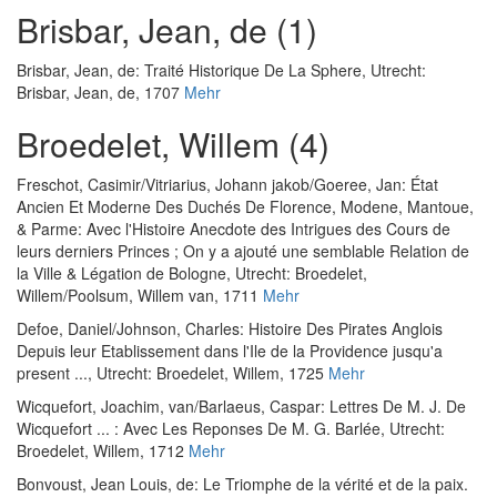
Brisbar, Jean, de (1)
Brisbar, Jean, de
:
Traité Historique De La Sphere
, Utrecht:
Brisbar, Jean, de, 1707
Mehr
Broedelet, Willem (4)
Freschot, Casimir
/
Vitriarius, Johann jakob
/
Goeree, Jan
:
État
Ancien Et Moderne Des Duchés De Florence, Modene, Mantoue,
& Parme: Avec l'Histoire Anecdote des Intrigues des Cours de
leurs derniers Princes ; On y a ajouté une semblable Relation de
la Ville & Légation de Bologne
, Utrecht: Broedelet,
Willem/Poolsum, Willem van, 1711
Mehr
Defoe, Daniel
/
Johnson, Charles
:
Histoire Des Pirates Anglois
Depuis leur Etablissement dans l'Ile de la Providence jusqu'a
present ...
, Utrecht: Broedelet, Willem, 1725
Mehr
Wicquefort, Joachim, van
/
Barlaeus, Caspar
:
Lettres De M. J. De
Wicquefort ... : Avec Les Reponses De M. G. Barlée
, Utrecht:
Broedelet, Willem, 1712
Mehr
Bonvoust, Jean Louis, de
:
Le Triomphe de la vérité et de la paix.