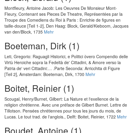
Montfleury, Antoine Jacob
:
Les Oeuvres De Monsieur Mont-
Fleury, Contenant ses Pieces De Theatre, Représentées par la
Troupe des Comediens du Roi à Paris : Enrichie de figures en
taille-douce [Teil 1-2]
, Den Haag: Block, Gerald/Kieboom, Jacques
van den/Block, 1735
Mehr
Boeteman, Dirk (1)
Leti, Gregorio
:
Raguagli Historici, e Politici òvero Compendio delle
Virtù Heroiche sopra la Fedeltà de' Cittadini, & Amore verso la
Patria de' veri Cittadini:… .Parte Seconda: Arricchita di Figure
[Teil 2]
, Amsterdam: Boeteman, Dirk, 1700
Mehr
Boitet, Reinier (1)
Scougal, Henry
/
Burnet, Gilbert
:
La Nature et l'exellence de la
religion chrétienne. Avec une préface de Gilbert Burnet. Lettre de
Tillotson. Pensées chrétiennes pour tous les jours du mois, de
Lucas. Le tout trad. de l'anglois.
, Delft: Boitet, Reinier, 1722
Mehr
Boudet, Antoine (1)