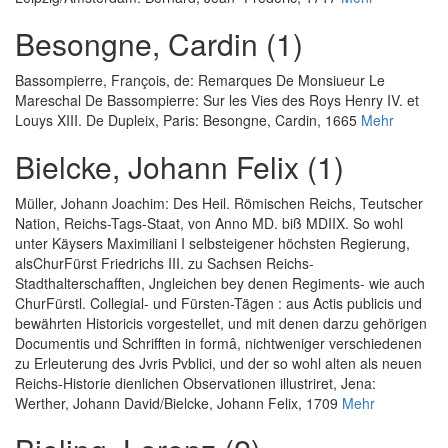
Besongne, Cardin (1)
Bassompierre, François, de
:
Remarques De Monsiueur Le
Mareschal De Bassompierre: Sur les Vies des Roys Henry IV. et
Louys XIII. De Dupleix
, Paris: Besongne, Cardin, 1665
Mehr
Bielcke, Johann Felix (1)
Müller, Johann Joachim
:
Des Heil. Römischen Reichs, Teutscher
Nation, Reichs-Tags-Staat, von Anno MD. biß MDIIX. So wohl
unter Käysers Maximiliani I selbsteigener höchsten Regierung,
alsChurFürst Friedrichs III. zu Sachsen Reichs-
Stadthalterschafften, Jngleichen bey denen Regiments- wie auch
ChurFürstl. Collegial- und Fürsten-Tägen : aus Actis publicis und
bewährten Historicis vorgestellet, und mit denen darzu gehörigen
Documentis und Schrifften in formâ, nichtweniger verschiedenen
zu Erleuterung des Jvris Pvblici, und der so wohl alten als neuen
Reichs-Historie dienlichen Observationen illustriret
, Jena:
Werther, Johann David/Bielcke, Johann Felix, 1709
Mehr