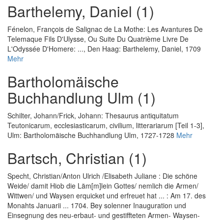
Barthelemy, Daniel (1)
Fénelon, François de Salignac de La Mothe
:
Les Avantures De
Telemaque Fils D'Ulysse, Ou Suite Du Quatrième Livre De
L'Odyssée D'Homere: ...
, Den Haag: Barthelemy, Daniel, 1709
Mehr
Bartholomäische
Buchhandlung Ulm (1)
Schilter, Johann
/
Frick, Johann
:
Thesaurus antiquitatum
Teutonicarum, ecclesiasticarum, civilium, litterariarum [Teil 1-3]
,
Ulm: Bartholomäische Buchhandlung Ulm, 1727-1728
Mehr
Bartsch, Christian (1)
Specht, Christian
/
Anton Ulrich
/
Elisabeth Juliane
:
Die schöne
Weide/ damit Hiob die Läm[m]lein Gottes/ nemlich die Armen/
Wittwen/ und Waysen erquicket und erfreuet hat ... : Am 17. des
Monahts Januarii ... 1704. Bey solenner Inauguration und
Einsegnung des neu-erbaut- und gestiffteten Armen- Waysen-