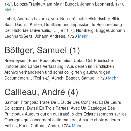
1-2]
, Leipzig/Frankfurt am Main: Buggel, Johann Leonhard, 1710
Mehr
Imhof, Andreas Lazarus, von
:
Neu-eröffneter Historischer Bilder-
Saal, Das ist: Kurtze, Deutliche und impassionirte Beschreibung
Der Historiae Universalis, … [Teil 1-7]
, Nürnberg: Buggel, Johann
Leonhard/Seitz, Johann Andreas, 1720
Mehr
Böttger, Samuel (1)
Brenneysen, Enno Rudolph
/
Emmius, Ubbo
:
Ost-Friesische
Historie und Landes-Verfassung : Aus denen im Fürstlichen
Archivo verhandenen und sonst colligirten glaubwürdigen
Documenten… [Teil 1-2]
, Aurich: Böttger, Samuel, 1720
Mehr
Cailleau, André (4)
Salmon, François
:
Traité De L'Étude Des Conciles, Et De Leurs
Collections, Divisé En Trois Parties: Avec Un Catalogue Des
Principaux Auteurs qui en out traité, & des Eclaircissemens sur les
Ouvrages qui concernent cette matiere, & sur le choix de leurs
Editios
, Paris: Cailleau, André, 1724
Mehr