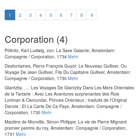
1
2
3
4
5
6
7
8
9
Corporation (4)
Pöllnitz, Karl Ludwig, von
:
La Saxe Galante
, Amsterdam:
Compagnie
/
Corporation, 1734
Mehr
Desfontaines, Pierre François Guyot
:
Le Nouveau Gulliver, Ou
Voyage De Jean Gulliver, Fils Du Capitaine Gulliver
, Amsterdam:
Compagnie
/
Corporation, 1730
Mehr
Glantzby, …
:
Les Voyages De Glantzby Dans Les Mers Orientales
de la Tartarie : Avec Les Avantures surprenantes des Rois
Loriman & Osmundar, Princes Orientaux ; traduits de l'Original
Danois ; Et La Carte De Ce Pays
, Amsterdam: Compagnie
/
Corporation, 1730
Mehr
Mazière de Monville, Simon Philippe
:
La vie de Pierre Mignard
premier peintre du roy
, Amsterdam: Compagnie
/
Corporation,
1731
Mehr