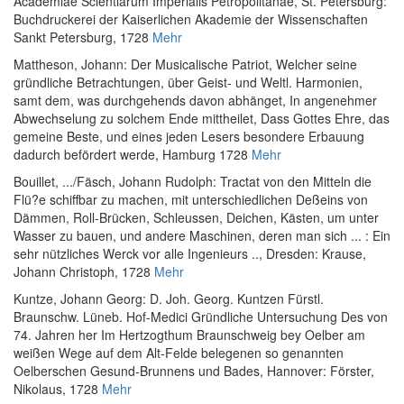
Academiae Scientiarum Imperialis Petropolitanae
, St. Petersburg:
Buchdruckerei der Kaiserlichen Akademie der Wissenschaften
Sankt Petersburg, 1728
Mehr
Mattheson, Johann
:
Der Musicalische Patriot, Welcher seine
gründliche Betrachtungen, über Geist- und Weltl. Harmonien,
samt dem, was durchgehends davon abhänget, In angenehmer
Abwechselung zu solchem Ende mittheilet, Dass Gottes Ehre, das
gemeine Beste, und eines jeden Lesers besondere Erbauung
dadurch befördert werde
, Hamburg 1728
Mehr
Bouillet, ...
/
Fäsch, Johann Rudolph
:
Tractat von den Mitteln die
Flü?e schiffbar zu machen, mit unterschiedlichen Deßeins von
Dämmen, Roll-Brücken, Schleussen, Deichen, Kästen, um unter
Wasser zu bauen, und andere Maschinen, deren man sich ... : Ein
sehr nützliches Werck vor alle Ingenieurs ..
, Dresden: Krause,
Johann Christoph, 1728
Mehr
Kuntze, Johann Georg
:
D. Joh. Georg. Kuntzen Fürstl.
Braunschw. Lüneb. Hof-Medici Gründliche Untersuchung Des von
74. Jahren her Im Hertzogthum Braunschweig bey Oelber am
weißen Wege auf dem Alt-Felde belegenen so genannten
Oelberschen Gesund-Brunnens und Bades
, Hannover: Förster,
Nikolaus, 1728
Mehr