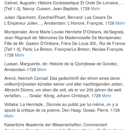
Calmet, Augustin
:
Histoire Ecclesiastique Et Civile De Lorraine, …
[Teil 1-3]
, Nancy: Cusson, Jean-Baptiste, 1728
Mehr
Julian
/
Spanheim, Ezechiel
/
Picart, Bernard
:
Les Cesars De
L'Empereur Julien…
, Amsterdam: L'Honoré, François, 1728
Mehr
Montpensier, Anne Marie Louise Henriette D'Orléans, de
/
Segrais,
Jean Regnault de
:
Memoires De Mademoiselle De Montpensier,
Fille de Mr. Gaston D'Orléans, Frère De Louis XIII., Roi de France
[Teil 1-3]
, Paris: Le Breton, François/Le Breton, Nicolas-François,
1728
Mehr
Lussan, Marguerite, de
:
Histoire de la C[om]tesse de Gondez
,
Amsterdam 1728
Mehr
Arend, Heinrich Conrad
:
Das gedechtniß der ehren eines derer
vollkom[m]nesten künstler seiner und aller nachfolgenden zeiten,
Albrecht Dürers, um eben die zeit, als er vor 200 jahren die welt
verlaßen, …
, Goslar: König, Johann Christoph, 1728
Mehr
Voltaire
:
La Henriade ; Donnée au public par lui-même, on y a
ajouté la critique de ce poëme
, Den Haag: Gosse, Pierre, 1728
Mehr
Kaiserliche Akademie der Wissenschaften
:
Commentarii