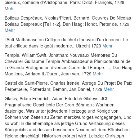
oiseaux, comédie d'Aristophane
, Paris: Didot, François, 1729
Mehr
Boileau Despréaux, Nicolas
/
Picart, Bernard
:
Oeuvres De Nicolas
Boileau Despreaux [Teil 1-2]
, Den Haag: Hondt, Pieter de, 1729
Mehr
l'Anti-Mathanase ou Critique du chef d'oeuvre d'un inconnu. Le
tout critique dans le goût moderne.
, Utrecht 1729
Mehr
Temple, William
/
Swift, Jonathan
:
Nouveaux Mémoires Du
Chevalier Guillaume Temple Ambassadeur & Plenipotentiaire de
la Grande Bretagne en diverses Cours de l'Europe: ...
, Den Haag:
Moetjens, Adriaen II./Duren, Jean van, 1729
Mehr
Castel de Saint-Pierre, Charles Irénée
:
Abrege Du Projet De Paix
Perpetuelle
, Rotterdam: Beman, Jan Daniel, 1729
Mehr
Glafey, Adam Friedrich
:
Adam Friedrich Glafeys, JCti
Pragmatische Geschichte Der Cron Böhmen : Worinnen
dasjenige, Was unter jedwedem Hertzoge und Könige von
Böhmen von Zeiten zu Zeiten merckwürdiges vorgegangen, Und
so wohl in die ehemalige als jetzige Grund-Verfassung dieses
Königreichs und dessen besondern Nexum mit dem Römischen
Reiche einschlägt, Historisch erörtert wird
, Leipzig: Christoph