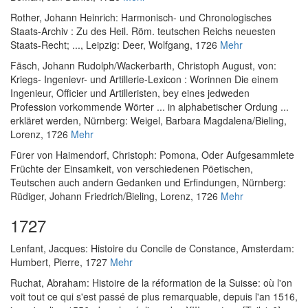
Rother, Johann Heinrich
:
Harmonisch- und Chronologisches
Staats-Archiv : Zu des Heil. Röm. teutschen Reichs neuesten
Staats-Recht; ...
, Leipzig: Deer, Wolfgang, 1726
Mehr
Fäsch, Johann Rudolph
/
Wackerbarth, Christoph August, von
:
Kriegs- Ingenievr- und Artillerie-Lexicon : Worinnen Die einem
Ingenieur, Officier und Artilleristen, bey eines jedweden
Profession vorkommende Wörter ... in alphabetischer Ordung ...
erkläret werden
, Nürnberg: Weigel, Barbara Magdalena/Bieling,
Lorenz, 1726
Mehr
Fürer von Haimendorf, Christoph
:
Pomona, Oder Aufgesammlete
Früchte der Einsamkeit, von verschiedenen Pöetischen,
Teutschen auch andern Gedanken und Erfindungen
, Nürnberg:
Rüdiger, Johann Friedrich/Bieling, Lorenz, 1726
Mehr
1727
Lenfant, Jacques
:
Histoire du Concile de Constance
, Amsterdam:
Humbert, Pierre, 1727
Mehr
Ruchat, Abraham
:
Histoire de la réformation de la Suisse: où l'on
voit tout ce qui s'est passé de plus remarquable, depuis l'an 1516,