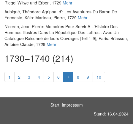
Riegel Witwe und Erben, 1729
Mehr
Aubigné, Théodore Agrippa, d'
:
Les Avantures Du Baron De
Foeneste
, Köln: Marteau, Pierre, 1729
Mehr
Niceron, Jean Pierre
:
Memoires Pour Servir A L'Histoire Des
Hommes Illustres Dans La République Des Lettres : Avec Un
Catalogue Raisonné de leurs Ouvrages [Teil 1-9]
, Paris: Briasson,
Antoine-Claude, 1729
Mehr
1730–1740 (214)
1
2
3
4
5
6
7
8
9
10
Start
Impressum
Stand: 16.04.2024