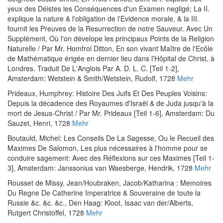
yeux des Déistes les Conséquences d'un Examen negligé; La II.
explique la nature & l'obligation de l'Evidence morale, & la III.
fournit les Preuves de la Resurrection de notre Sauveur. Avec Un
Supplément, Où l'on dévelope les principaux Points de la Religion
Naturelle / Par Mr. Homfroi Ditton, En son vivant Maître de l'Ecôle
de Mathématique érigée en dernier lieu dans l'Hôpital de Christ, à
Londres. Traduit De L'Anglois Par A. D. L. C. [Teil 1-2]
,
Amsterdam: Wetstein & Smith/Wetstein, Rudolf, 1728
Mehr
Prideaux, Humphrey
:
Histoire Des Juifs Et Des Peuples Voisins:
Depuis la décadence des Royaumes d'Israël & de Juda jusqu'à la
mort de Jesus-Christ / Par Mr. Prideaux [Teil 1-6]
, Amsterdam: Du
Sauzet, Henri, 1728
Mehr
Boutauld, Michel
:
Les Conseils De La Sagesse, Ou le Recueil des
Maximes De Salomon, Les plus nécessaires à l'homme pour se
conduire sagement: Avec des Réflexions sur ces Maximes [Teil 1-
3]
, Amsterdam: Janssonius van Waesberge, Hendrik, 1728
Mehr
Rousset de Missy, Jean
/
Houbraken, Jacob
/
Katharina
:
Memoires
Du Regne De Catherine Imperatrice & Souveraine de toute la
Russie &c. &c. &c.
, Den Haag: Kloot, Isaac van der/Alberts,
Rutgert Christoffel, 1728
Mehr