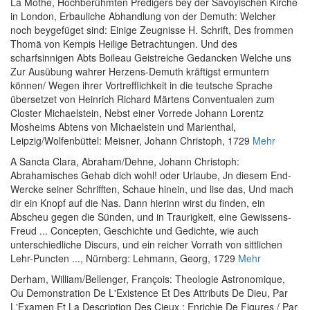
La Mothe, Hochberühmten Predigers bey der Savoyischen Kirche
in London, Erbauliche Abhandlung von der Demuth: Welcher
noch beygefüget sind: Einige Zeugnisse H. Schrift, Des frommen
Thomä von Kempis Heilige Betrachtungen. Und des
scharfsinnigen Abts Boileau Geistreiche Gedancken Welche uns
Zur Ausübung wahrer Herzens-Demuth kräftigst ermuntern
können/ Wegen ihrer Vortrefflichkeit in die teutsche Sprache
übersetzet von Heinrich Richard Märtens Conventualen zum
Closter Michaelstein, Nebst einer Vorrede Johann Lorentz
Mosheims Abtens von Michaelstein und Marienthal
,
Leipzig/Wolfenbüttel: Meisner, Johann Christoph, 1729
Mehr
A Sancta Clara, Abraham
/
Dehne, Johann Christoph
:
Abrahamisches Gehab dich wohl! oder Urlaube, Jn diesem End-
Wercke seiner Schrifften, Schaue hinein, und lise das, Und mach
dir ein Knopf auf die Nas. Dann hierinn wirst du finden, ein
Abscheu gegen die Sünden, und in Traurigkeit, eine Gewissens-
Freud ... Concepten, Geschichte und Gedichte, wie auch
unterschiedliche Discurs, und ein reicher Vorrath von sittlichen
Lehr-Puncten ...
, Nürnberg: Lehmann, Georg, 1729
Mehr
Derham, William
/
Bellenger, François
:
Theologie Astronomique,
Ou Demonstration De L'Existence Et Des Attributs De Dieu, Par
L'Examen Et La Description Des Cieux : Enrichie De Figures / Par