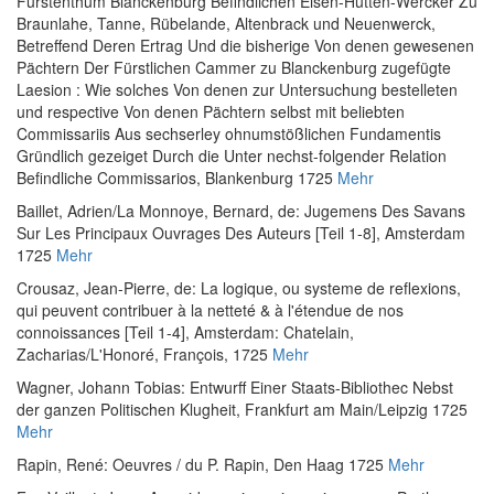
Fürstenthum Blanckenburg Befindlichen Eisen-Hütten-Wercker Zu
Braunlahe, Tanne, Rübelande, Altenbrack und Neuenwerck,
Betreffend Deren Ertrag Und die bisherige Von denen gewesenen
Pächtern Der Fürstlichen Cammer zu Blanckenburg zugefügte
Laesion : Wie solches Von denen zur Untersuchung bestelleten
und respective Von denen Pächtern selbst mit beliebten
Commissariis Aus sechserley ohnumstößlichen Fundamentis
Gründlich gezeiget Durch die Unter nechst-folgender Relation
Befindliche Commissarios
, Blankenburg 1725
Mehr
Baillet, Adrien
/
La Monnoye, Bernard, de
:
Jugemens Des Savans
Sur Les Principaux Ouvrages Des Auteurs [Teil 1-8]
, Amsterdam
1725
Mehr
Crousaz, Jean-Pierre, de
:
La logique, ou systeme de reflexions,
qui peuvent contribuer à la netteté & à l'étendue de nos
connoissances [Teil 1-4]
, Amsterdam: Chatelain,
Zacharias/L'Honoré, François, 1725
Mehr
Wagner, Johann Tobias
:
Entwurff Einer Staats-Bibliothec Nebst
der ganzen Politischen Klugheit
, Frankfurt am Main/Leipzig 1725
Mehr
Rapin, René
:
Oeuvres / du P. Rapin
, Den Haag 1725
Mehr