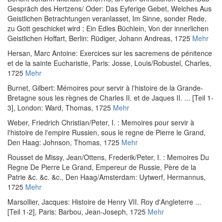
Gespräch des Hertzens/ Oder: Das Eyferige Gebet, Welches Aus
Geistlichen Betrachtungen veranlasset, Im Sinne, sonder Rede,
zu Gott geschicket wird ; Ein Edles Büchlein, Von der innerlichen
Geistlichen Hoffart
, Berlin: Rüdiger, Johann Andreas, 1725
Mehr
Hersan, Marc Antoine
:
Exercices sur les sacremens de pénitence
et de la sainte Eucharistie
, Paris: Josse, Louis/Robustel, Charles,
1725
Mehr
Burnet, Gilbert
:
Mémoires pour servir à l'histoire de la Grande-
Bretagne sous les règnes de Charles II. et de Jaques II. ... [Teil 1-
3]
, London: Ward, Thomas, 1725
Mehr
Weber, Friedrich Christian
/
Peter, I.
:
Memoires pour servir à
l'histoire de l'empire Russien, sous le regne de Pierre le Grand
,
Den Haag: Johnson, Thomas, 1725
Mehr
Rousset de Missy, Jean
/
Ottens, Frederik
/
Peter, I.
:
Memoires Du
Regne De Pierre Le Grand, Empereur de Russie, Père de la
Patrie &c. &c. &c.
, Den Haag/Amsterdam: Uytwerf, Hermannus,
1725
Mehr
Marsollier, Jacques
:
Histoire de Henry VII. Roy d'Angleterre ...
[Teil 1-2]
, Paris: Barbou, Jean-Joseph, 1725
Mehr