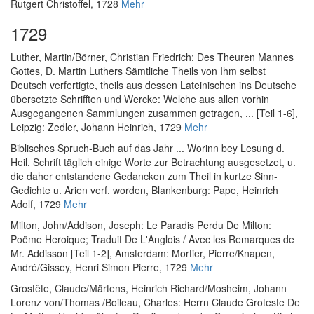
Rutgert Christoffel, 1728
Mehr
1729
Luther, Martin
/
Börner, Christian Friedrich
:
Des Theuren Mannes
Gottes, D. Martin Luthers Sämtliche Theils von Ihm selbst
Deutsch verfertigte, theils aus dessen Lateinischen ins Deutsche
übersetzte Schrifften und Wercke: Welche aus allen vorhin
Ausgegangenen Sammlungen zusammen getragen, ... [Teil 1-6]
,
Leipzig: Zedler, Johann Heinrich, 1729
Mehr
Biblisches Spruch-Buch auf das Jahr ... Worinn bey Lesung d.
Heil. Schrift täglich einige Worte zur Betrachtung ausgesetzet, u.
die daher entstandene Gedancken zum Theil in kurtze Sinn-
Gedichte u. Arien verf. worden
, Blankenburg: Pape, Heinrich
Adolf, 1729
Mehr
Milton, John
/
Addison, Joseph
:
Le Paradis Perdu De Milton:
Poëme Heroique; Traduit De L'Anglois / Avec les Remarques de
Mr. Addisson [Teil 1-2]
, Amsterdam: Mortier, Pierre/Knapen,
André/Gissey, Henri Simon Pierre, 1729
Mehr
Grostête, Claude
/
Märtens, Heinrich Richard
/
Mosheim, Johann
Lorenz von
/
Thomas
/
Boileau, Charles
:
Herrn Claude Groteste De