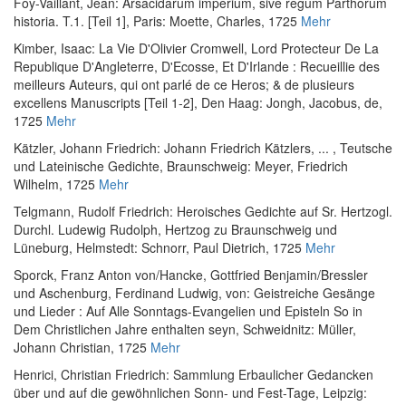
Foy-Vaillant, Jean
:
Arsacidarum imperium, sive regum Parthorum
historia. T.1. [Teil 1]
, Paris: Moette, Charles, 1725
Mehr
Kimber, Isaac
:
La Vie D'Olivier Cromwell, Lord Protecteur De La
Republique D'Angleterre, D'Ecosse, Et D'Irlande : Recueillie des
meilleurs Auteurs, qui ont parlé de ce Heros; & de plusieurs
excellens Manuscripts [Teil 1-2]
, Den Haag: Jongh, Jacobus, de,
1725
Mehr
Kätzler, Johann Friedrich
:
Johann Friedrich Kätzlers, ... , Teutsche
und Lateinische Gedichte
, Braunschweig: Meyer, Friedrich
Wilhelm, 1725
Mehr
Telgmann, Rudolf Friedrich
:
Heroisches Gedichte auf Sr. Hertzogl.
Durchl. Ludewig Rudolph, Hertzog zu Braunschweig und
Lüneburg
, Helmstedt: Schnorr, Paul Dietrich, 1725
Mehr
Sporck, Franz Anton von
/
Hancke, Gottfried Benjamin
/
Bressler
und Aschenburg, Ferdinand Ludwig, von
:
Geistreiche Gesänge
und Lieder : Auf Alle Sonntags-Evangelien und Episteln So in
Dem Christlichen Jahre enthalten seyn
, Schweidnitz: Müller,
Johann Christian, 1725
Mehr
Henrici, Christian Friedrich
:
Sammlung Erbaulicher Gedancken
über und auf die gewöhnlichen Sonn- und Fest-Tage
, Leipzig: