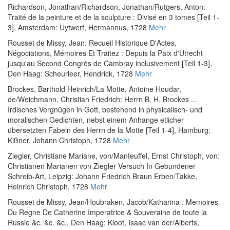
Richardson, Jonathan
/
Richardson, Jonathan
/
Rutgers, Anton
:
Traité de la peinture et de la sculpture : Divisé en 3 tomes [Teil 1-
3]
, Amsterdam: Uytwerf, Hermannus, 1728
Mehr
Rousset de Missy, Jean
:
Recueil Historique D'Actes,
Négociations, Mémoires Et Traitez : Depuis la Paix d'Utrecht
jusqu'au Second Congrès de Cambray inclusivement [Teil 1-3]
,
Den Haag: Scheurleer, Hendrick, 1728
Mehr
Brockes, Barthold Heinrich
/
La Motte, Antoine Houdar,
de
/
Weichmann, Christian Friedrich
:
Herrn B. H. Brockes ...
Irdisches Vergnügen in Gott, bestehend in physicalisch- und
moralischen Gedichten, nebst einem Anhange etlicher
übersetzten Fabeln des Herrn de la Motte [Teil 1-4]
, Hamburg:
Kißner, Johann Christoph, 1728
Mehr
Ziegler, Christiane Mariane, von
/
Manteuffel, Ernst Christoph, von
:
Christianen Marianen von Ziegler Versuch In Gebundener
Schreib-Art
, Leipzig: Johann Friedrich Braun Erben/Takke,
Heinrich Christoph, 1728
Mehr
Rousset de Missy, Jean
/
Houbraken, Jacob
/
Katharina
:
Memoires
Du Regne De Catherine Imperatrice & Souveraine de toute la
Russie &c. &c. &c.
, Den Haag: Kloot, Isaac van der/Alberts,