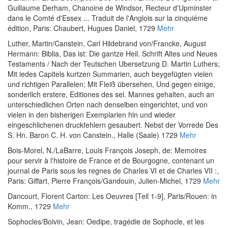
Guillaume Derham, Chanoine de Windsor, Recteur d'Upminster
dans le Comté d'Essex ... Traduit de l'Anglois sur la cinquiéme
édition
, Paris: Chaubert, Hugues Daniel, 1729
Mehr
Luther, Martin
/
Canstein, Carl Hildebrand von
/
Francke, August
Hermann
:
Biblia, Das ist: Die gantze Heil. Schrift Altes und Neues
Testaments / Nach der Teutschen Ubersetzung D. Martin Luthers;
Mit iedes Capitels kurtzen Summarien, auch beygefügten vielen
und richtigen Parallelen; Mit Fleiß übersehen, Und gegen einige,
sonderlich erstere, Editiones des sel. Mannes gehalten, auch an
unterschiedlichen Orten nach denselben eingerichtet, und von
vielen in den bisherigen Exemplarien hin und wieder
eingeschlichenen druckfehlern gesaubert. Nebst der Vorrede Des
S. Hn. Baron C. H. von Canstein.
, Halle (Saale) 1729
Mehr
Bois-Morel, N.
/
LaBarre, Louis François Joseph, de
:
Memoires
pour servir à l'histoire de France et de Bourgogne, contenant un
journal de Paris sous les regnes de Charles VI et de Charles VII :
,
Paris: Giffart, Pierre François/Gandouin, Julien-Michel, 1729
Mehr
Dancourt, Florent Carton
:
Les Oeuvres [Teil 1-9]
, Paris/Rouen: in
Komm., 1729
Mehr
Sophocles
/
Boivin, Jean
:
Oedipe, tragédie de Sophocle, et les