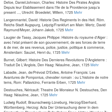
Defoe, Daniel
/
Johnson, Charles
:
Histoire Des Pirates Anglois
Depuis leur Etablissement dans l'Ile de la Providence jusqu'a
present ...
, Utrecht: Broedelet, Willem, 1725
Mehr
Langenmantel, David
:
Historie Des Regiments In des Heil. Röm.
Reichs Stadt Augspurg
, Leipzig/Frankfurt am Main: Mertz, David
Raymund/Meyer, Johann Jakob, 1725
Mehr
Laugier de Tassy, Jacques Philippe
:
Histoire du royaume d'Alger :
avec l'etat présent de son gouvernement, de ses forces de terre
& de mer, de ses revenus, police, justice, politique & commerce
,
Amsterdam: Sauzet, Henri du, 1725
Mehr
Burnet, Gilbert
:
Histoire Des Dernieres Revolutions D'Angleterre :
Traduit De L'Anglois
, Den Haag: Néaulme, Jean, 1725
Mehr
Labadie, Jean, de
/
Prévost D'Exiles, Antoine François
:
Les
Avantures de Pomponius, chevalier romain : ou L'histoire de notre
tems
, Rom: Pallavicino, Ferrante Erben, 1725
Mehr
Destouches, Néricault
:
Theatre De Monsieur N. Destouches
, Den
Haag: Néaulme, Jean, 1725
Mehr
Ludwig Rudolf, Braunschweig-Lüneburg, Herzog
/
Eberhard,
Württemberg, Herzog
:
Acta Der Untersuchung derer In dem