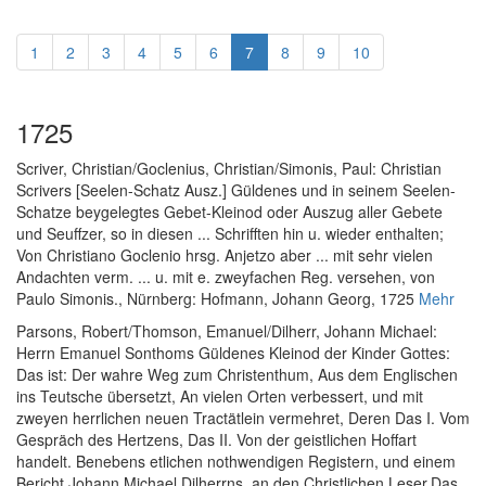
1
2
3
4
5
6
7
8
9
10
1725
Scriver, Christian
/
Goclenius, Christian
/
Simonis, Paul
:
Christian
Scrivers [Seelen-Schatz Ausz.] Güldenes und in seinem Seelen-
Schatze beygelegtes Gebet-Kleinod oder Auszug aller Gebete
und Seuffzer, so in diesen ... Schrifften hin u. wieder enthalten;
Von Christiano Goclenio hrsg. Anjetzo aber ... mit sehr vielen
Andachten verm. ... u. mit e. zweyfachen Reg. versehen, von
Paulo Simonis.
, Nürnberg: Hofmann, Johann Georg, 1725
Mehr
Parsons, Robert
/
Thomson, Emanuel
/
Dilherr, Johann Michael
:
Herrn Emanuel Sonthoms Güldenes Kleinod der Kinder Gottes:
Das ist: Der wahre Weg zum Christenthum, Aus dem Englischen
ins Teutsche übersetzt, An vielen Orten verbessert, und mit
zweyen herrlichen neuen Tractätlein vermehret, Deren Das I. Vom
Gespräch des Hertzens, Das II. Von der geistlichen Hoffart
handelt. Benebens etlichen nothwendigen Registern, und einem
Bericht Johann Michael Dilherrns, an den Christlichen Leser.Das