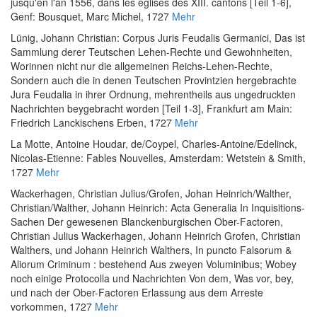
jusqu'en l'an 1556, dans les églises des XIII. cantons [Teil 1-6]
,
Genf: Bousquet, Marc Michel, 1727
Mehr
Lünig, Johann Christian
:
Corpus Juris Feudalis Germanici, Das ist
Sammlung derer Teutschen Lehen-Rechte und Gewohnheiten,
Worinnen nicht nur die allgemeinen Reichs-Lehen-Rechte,
Sondern auch die in denen Teutschen Provintzien hergebrachte
Jura Feudalia in ihrer Ordnung, mehrentheils aus ungedruckten
Nachrichten beygebracht worden [Teil 1-3]
, Frankfurt am Main:
Friedrich Lanckischens Erben, 1727
Mehr
La Motte, Antoine Houdar, de
/
Coypel, Charles-Antoine
/
Edelinck,
Nicolas-Etienne
:
Fables Nouvelles
, Amsterdam: Wetstein & Smith,
1727
Mehr
Wackerhagen, Christian Julius
/
Grofen, Johan Heinrich
/
Walther,
Christian
/
Walther, Johann Heinrich
:
Acta Generalia In Inquisitions-
Sachen Der gewesenen Blanckenburgischen Ober-Factoren,
Christian Julius Wackerhagen, Johann Heinrich Grofen, Christian
Walthers, und Johann Heinrich Walthers, In puncto Falsorum &
Aliorum Criminum : bestehend Aus zweyen Voluminibus; Wobey
noch einige Protocolla und Nachrichten Von dem, Was vor, bey,
und nach der Ober-Factoren Erlassung aus dem Arreste
vorkommen
, 1727
Mehr