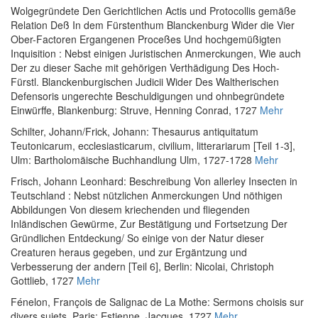
Wolgegründete Den Gerichtlichen Actis und Protocollis gemäße
Relation Deß In dem Fürstenthum Blanckenburg Wider die Vier
Ober-Factoren Ergangenen Proceßes Und hochgemüßigten
Inquisition : Nebst einigen Juristischen Anmerckungen, Wie auch
Der zu dieser Sache mit gehörigen Verthädigung Des Hoch-
Fürstl. Blanckenburgischen Judicii Wider Des Waltherischen
Defensoris ungerechte Beschuldigungen und ohnbegründete
Einwürffe
, Blankenburg: Struve, Henning Conrad, 1727
Mehr
Schilter, Johann
/
Frick, Johann
:
Thesaurus antiquitatum
Teutonicarum, ecclesiasticarum, civilium, litterariarum [Teil 1-3]
,
Ulm: Bartholomäische Buchhandlung Ulm, 1727-1728
Mehr
Frisch, Johann Leonhard
:
Beschreibung Von allerley Insecten in
Teutschland : Nebst nützlichen Anmerckungen Und nöthigen
Abbildungen Von diesem kriechenden und fliegenden
Inländischen Gewürme, Zur Bestätigung und Fortsetzung Der
Gründlichen Entdeckung/ So einige von der Natur dieser
Creaturen heraus gegeben, und zur Ergäntzung und
Verbesserung der andern [Teil 6]
, Berlin: Nicolai, Christoph
Gottlieb, 1727
Mehr
Fénelon, François de Salignac de La Mothe
:
Sermons choisis sur
divers sujets
, Paris: Estienne, Jacques, 1727
Mehr