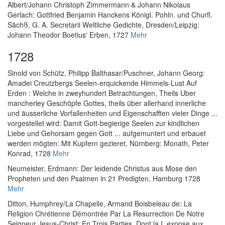
Albert
/
Johann Christoph Zimmermann & Johann Nikolaus
Gerlach
:
Gottfried Benjamin Hanckens Königl. Pohln. und Churfl.
Sächß. G. A. Secretarii Weltliche Gedichte
, Dresden/Leipzig:
Johann Theodor Boetius' Erben, 1727
Mehr
1728
Sinold von Schütz, Philipp Balthasar
/
Puschner, Johann Georg
:
Amadei Creutzbergs Seelen-erquickende Himmels-Lust Auf
Erden : Welche in zweyhundert Betrachtungen, Theils Uber
mancherley Geschöpfe Gottes, theils über allerhand innerliche
und äusserliche Vorfallenheiten und Eigenschafften vieler Dinge ...
vorgestellet wird: Damit Gott-begierige Seelen zur kindlichen
Liebe und Gehorsam gegen Gott ... aufgemuntert und erbauet
werden mögten: Mit Kupfern gezieret
, Nürnberg: Monath, Peter
Konrad, 1728
Mehr
Neumeister, Erdmann
:
Der leidende Christus aus Mose den
Propheten und den Psalmen in 21 Predigten
, Hamburg 1728
Mehr
Ditton, Humphrey
/
La Chapelle, Armand Boisbeleau de
:
La
Religion Chrétienne Démontrée Par La Resurrection De Notre
Seigneur Jesus-Christ; En Trois Parties, Dont la I. expose aux