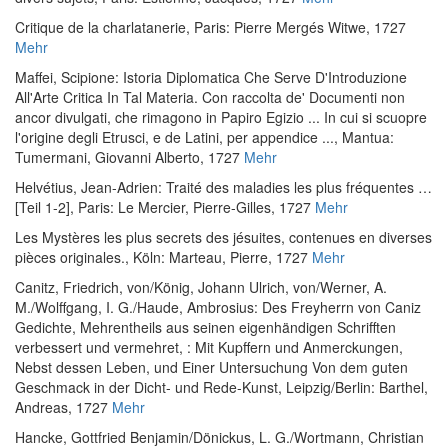
Critique de la charlatanerie
, Paris: Pierre Mergés Witwe, 1727
Mehr
Maffei, Scipione
:
Istoria Diplomatica Che Serve D'Introduzione
All'Arte Critica In Tal Materia. Con raccolta de' Documenti non
ancor divulgati, che rimagono in Papiro Egizio ... In cui si scuopre
l'origine degli Etrusci, e de Latini, per appendice ...
, Mantua:
Tumermani, Giovanni Alberto, 1727
Mehr
Helvétius, Jean-Adrien
:
Traité des maladies les plus fréquentes …
[Teil 1-2]
, Paris: Le Mercier, Pierre-Gilles, 1727
Mehr
Les Mystères les plus secrets des jésuites, contenues en diverses
pièces originales.
, Köln: Marteau, Pierre, 1727
Mehr
Canitz, Friedrich, von
/
König, Johann Ulrich, von
/
Werner, A.
M.
/
Wolffgang, I. G.
/
Haude, Ambrosius
:
Des Freyherrn von Caniz
Gedichte, Mehrentheils aus seinen eigenhändigen Schrifften
verbessert und vermehret, : Mit Kupffern und Anmerckungen,
Nebst dessen Leben, und Einer Untersuchung Von dem guten
Geschmack in der Dicht- und Rede-Kunst
, Leipzig/Berlin: Barthel,
Andreas, 1727
Mehr
Hancke, Gottfried Benjamin
/
Dönickus, L. G.
/
Wortmann, Christian