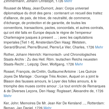
Zimmermann, Johann Christoph, 1726
Mehr
Rousset de Missy, Jean
/
Dumont, Jean
:
Corps universel
diplomatique du droit des gens : contenant un recueil des traitez
d'alliance, de paix, de trève, de neutralité, de commerce,
d'échange, de protection et de garantie, de toutes les
conventions, transactions, pactes, concordats, et autres contrats,
qui ont été faits en Europe depuis le règne de l'empereur
Charlemagne jusques à present ... ; avec les capitulations
imperiales [Teil 1-8]
, Amsterdam/Den Haag: Wetstein,
Gerard/Brunel, Pierre/Brunel, Pierre/Le Vier, Charles, 1726
Mehr
Rother, Johann Heinrich
:
Harmonisch- und Chronologisches
Staats-Archiv : Zu des Heil. Röm. teutschen Reichs neuesten
Staats-Recht ;
, Leipzig: Deer, Wolfgang, 1726
Mehr
Rosset, François, de
/
Crétin, Guillaume
/
Antoine
:
Les Quinze
Joyes De Mariage : Ouvrage Très Ancien, Auquel on a joint le
Blason des fausses amours, le Loyer des folles amours, & le
triomphe des muses contre amour ; Le tout enrichi de Remarques
& de Diverses Leçons
, Den Haag: Rogissart, Alexandre de, 1726
Mehr
Ker, John
:
Memoires De Mr. Jean Ker De Kersland ...
, Rotterdam:
Beman, Jan Daniel, 1726
Mehr