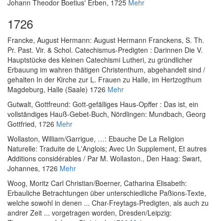
Johann Theodor Boetius' Erben, 1725
Mehr
1726
Francke, August Hermann
:
August Hermann Franckens, S. Th.
Pr. Past. Vir. & Schol. Catechismus-Predigten : Darinnen Die V.
Hauptstücke des kleinen Catechismi Lutheri, zu gründlicher
Erbauung im wahren thätigen Christenthum, abgehandelt sind /
gehalten In der Kirche zur L. Frauen zu Halle, im Hertzogthum
Magdeburg
, Halle (Saale) 1726
Mehr
Gutwalt, Gottfreund
:
Gott-gefälliges Haus-Opffer : Das ist, ein
vollständiges Hauß-Gebet-Buch
, Nördlingen: Mundbach, Georg
Gottfried, 1726
Mehr
Wollaston, William
/
Garrigue, …
:
Ebauche De La Religion
Naturelle: Traduite de L'Anglois; Avec Un Supplement, Et autres
Additions considérables / Par M. Wollaston.
, Den Haag: Swart,
Johannes, 1726
Mehr
Woog, Moritz Carl Christian
/
Boerner, Catharina Elisabeth
:
Erbauliche Betrachtungen über unterschiedliche Paßions-Texte,
welche sowohl in denen ... Char-Freytags-Predigten, als auch zu
andrer Zeit ... vorgetragen worden
, Dresden/Leipzig: