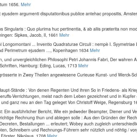
itum 1656.
Mehr
uot ejusdem argumenti disputationibus publice antehac propositis
, Amste
us Singularis : Quo plurima huc pertinentia, & ab aliis præterita non m
ningen: Sipkes, Jacob, lI, 1661
Mehr
ni Longomontani ... Inventio Quadraturae Circuli : nempè I. Syymetriae Li
uli ad Perimetrum ejusdem …
, Kopenhagen 1634
Mehr
n, und unvergleichlichen Philosophi Petri Johannis Fabri, Der wahren 
Schriften
, Hamburg: Eding, Lucas, 1713
Mehr
rösserte in Zwey Theilen angewiesene Curieuse Kunst- und Werck-Schu
upt-Stände : Von denen Regenten Und ihren So in Friedens- als Krieg
ruffs-Verrichtungen, meist nach dem Leben gezeichnet und in Kupfer
, und ganz neu an den Tag geleget Von Christoff Weige
, Regensburg 1
: Ein ausführlicher Bericht, Wie ein jedweder Beampter, Diener und 
h richtige Rechnung thun und ablegen solle : Aus den Gründen der Recht
 Decreten, Bestallungen ... erleutert; Wobey auch zugleich unterschiedl
ten, Schreibern und Rechnungs-Führern sehr nützlich und nöhtig / vor
 Förster, Nikolaus, 1708
Mehr