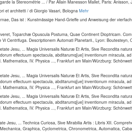
garde la Stereométrie ... / Par Allain Manesson Mallet
, Paris: Anisson,
ori et architetti / di Giorgio Vasari
, Bologna
Mehr
rnae, Das ist : Kunstmässige Hand-Grieffe und Anweisung der vierfachen
 viveret, Toparchæ Opuscula Postuma, Quae Continent Dioptricam. Comm
 Vi Centrifuga. Descriptionem Automati Planetarii.
, Lyon: Boutesteyn, 
etate Jesu, ... Magia Universalis Naturæ Et Artis, Sive Recondita natura
ndorum effectuum spectacula, abditarumq[ue] inventionum miracula, ad
II. Mathematica, IV. Physica ...
, Frankfurt am Main/Würzburg: Schönwette
etate Jesu, ... Magia Universalis Naturæ Et Artis, Sive Recondita natura
ndorum effectuum spectacula, abditarumq[ue] inventionum miracula, ad
II. Mathematica, IV. Physica ...
, Frankfurt am Main/Würzburg: Schönwett
etate Jesu, ... Magia Universalis Naturæ Et Artis, Sive Recondita natura
ndorum effectuum spectacula, abditarumq[ue] inventionum miracula, ad
II. Mathematica, IV. Physica ...
, Frankfurt am Main/Würzburg: Schönwett
ate Jesu, ... Technica Curiosa, Sive Mirabilia Artis : Libris XII. Comp
chanica, Graphica, Cyclometrica, Chronometrica, Automatica, Cabalisti