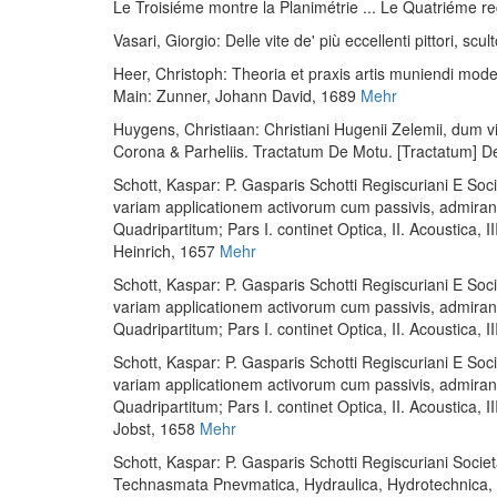
Le Troisiéme montre la Planimétrie ... Le Quatriéme re
Vasari, Giorgio
:
Delle vite de' più eccellenti pittori, scult
Heer, Christoph
:
Theoria et praxis artis muniendi mode
Main: Zunner, Johann David, 1689
Mehr
Huygens, Christiaan
:
Christiani Hugenii Zelemii, dum
Corona & Parheliis. Tractatum De Motu. [Tractatum] De
Schott, Kaspar
:
P. Gasparis Schotti Regiscuriani E Soci
variam applicationem activorum cum passivis, admira
Quadripartitum; Pars I. continet Optica, II. Acoustica, I
Heinrich, 1657
Mehr
Schott, Kaspar
:
P. Gasparis Schotti Regiscuriani E Soci
variam applicationem activorum cum passivis, admira
Quadripartitum; Pars I. continet Optica, II. Acoustica, I
Schott, Kaspar
:
P. Gasparis Schotti Regiscuriani E Soci
variam applicationem activorum cum passivis, admira
Quadripartitum; Pars I. continet Optica, II. Acoustica, I
Jobst, 1658
Mehr
Schott, Kaspar
:
P. Gasparis Schotti Regiscuriani Societ
Technasmata Pnevmatica, Hydraulica, Hydrotechnica, Me