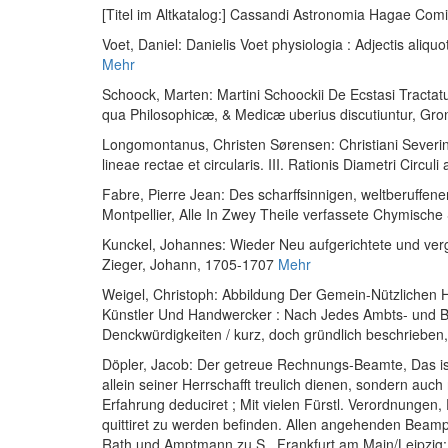
[Titel im Altkatalog:] Cassandi Astronomia Hagae Com
Voet, Daniel
:
Danielis Voet physiologia : Adjectis aliq
Mehr
Schoock, Marten
:
Martini Schoockii De Ecstasi Tractat
qua Philosophicæ, & Medicæ uberius discutiuntur
, Gro
Longomontanus, Christen Sørensen
:
Christiani Severi
lineae rectae et circularis. III. Rationis Diametri Circ
Fabre, Pierre Jean
:
Des scharffsinnigen, weltberuffene
Montpellier, Alle In Zwey Theile verfassete Chymische 
Kunckel, Johannes
:
Wieder Neu aufgerichtete und verg
Zieger, Johann, 1705-1707
Mehr
Weigel, Christoph
:
Abbildung Der Gemein-Nützlichen Ha
Künstler Und Handwercker : Nach Jedes Ambts- und Be
Denckwürdigkeiten / kurz, doch gründlich beschrieben
Döpler, Jacob
:
Der getreue Rechnungs-Beamte, Das ist
allein seiner Herrschafft treulich dienen, sondern auc
Erfahrung deduciret ; Mit vielen Fürstl. Verordnungen,
quittiret zu werden befinden. Allen angehenden Beamp
Rath und Amptmann zu S.
, Frankfurt am Main/Leipzig: