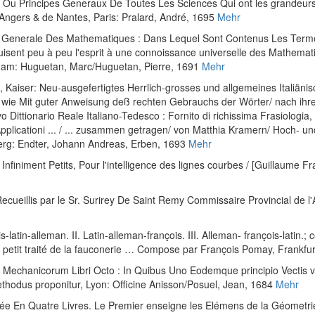
 Principes Generaux De Toutes Les Sciences Qui ont les grandeurs po
'Angers & de Nantes
, Paris: Pralard, André, 1695
Mehr
 Generale Des Mathematiques : Dans Lequel Sont Contenus Les Termes 
isent peu à peu l'esprit à une connoissance universelle des Mathema
dam: Huguetan, Marc/Huguetan, Pierre, 1691
Mehr
, Kaiser
:
Neu-ausgefertigtes Herrlich-grosses und allgemeines Italiän
als wie Mit guter Anweisung deß rechten Gebrauchs der Wörter/ nach ih
 Dittionario Reale Italiano-Tedesco : Fornito di richissima Frasiologia
 e Applicationi ... / ... zusammen getragen/ von Matthia Kramern/ Hoch- 
erg: Endter, Johann Andreas, Erben, 1693
Mehr
Infiniment Petits, Pour l'intelligence des lignes courbes / [Guillaume F
Recueillis par le Sr. Surirey De Saint Remy Commissaire Provincial de l'Ar
is-latin-alleman. II. Latin-alleman-françois. III. Alleman- françois-lati
petit traité de la fauconerie … Compose par François Pomay
, Frankfu
esu Mechanicorum Libri Octo : In Quibus Uno Eodemque principio Vectis 
hodus proponitur
, Lyon: Officine Anisson/Posuel, Jean, 1684
Mehr
ée En Quatre Livres. Le Premier enseigne les Elémens de la Géometrie 