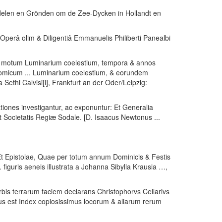
delen en Grönden om de Zee-Dycken in Hollandt en
 Operâ olim & Diligentiâ Emmanuelis Philiberti Panealbi
Ad motum Luminarium coelestium, tempora & annos
nomicum ... Luminarium coelestium, & eorundem
Sethi Calvisi[i]
, Frankfurt an der Oder/Leipzig:
nes investigantur, ac exponuntur: Et Generalia
 Societatis Regiæ Sodale. [D. Isaacus Newtonus ...
t Epistolae, Quae per totum annum Dominicis & Festis
 figuris aeneis illustrata a Johanna Sibylla Krausia …
,
bis terrarum faciem declarans Christophorvs Cellarivs
ectus est Index copiosissimus locorum & aliarum rerum