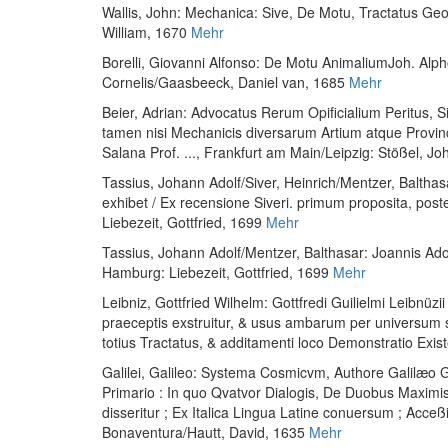
Wallis, John
:
Mechanica: Sive, De Motu, Tractatus Geom
William, 1670
Mehr
Borelli, Giovanni Alfonso
:
De Motu AnimaliumJoh. Alphon
Cornelis/Gaasbeeck, Daniel van, 1685
Mehr
Beier, Adrian
:
Advocatus Rerum Opificialium Peritus, 
tamen nisi Mechanicis diversarum Artium atque Provinc
Salana Prof. ...
, Frankfurt am Main/Leipzig: Stößel, J
Tassius, Johann Adolf
/
Siver, Heinrich
/
Mentzer, Balthas
exhibet / Ex recensione Siveri. primum proposita, post
Liebezeit, Gottfried, 1699
Mehr
Tassius, Johann Adolf
/
Mentzer, Balthasar
:
Joannis Ado
Hamburg: Liebezeit, Gottfried, 1699
Mehr
Leibniz, Gottfried Wilhelm
:
Gottfredi Guilielmi Leibnüz
praeceptis exstruitur, & usus ambarum per universum s
totius Tractatus, & additamenti loco Demonstratio Exi
Galilei, Galileo
:
Systema Cosmicvm, Authore Galilæo Ga
Primario : In quo Qvatvor Dialogis, De Duobus Maximis 
disseritur ; Ex Italica Lingua Latine conuersum ; Acce
Bonaventura/Hautt, David, 1635
Mehr