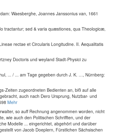
rdam: Waesberghe, Joannes Janssonius van, 1661
odo tractantur; sed & varia quæstiones, qua Theologicæ,
neae rectae et Circularis Longitudine. II. Aequalitatis
Artzney Doctoris und weyland Stadt-Physici zu
l, ... / ... am Tage gegeben durch J. K. …
, Nürnberg:
s-Zeiten zugeordneten Bedienten an, biß auf alle
 gebracht, auch nach Dero Ursprung, Nutzbar- und
698
Mehr
Verwalter, so auff Rechnung angenommen worden, nicht
e, wie auch den Politischen Schrifften, und der
iche Modelle ... eingerichtet, abgehört und darüber
gestellt von Jacob Doeplern, Fürstlichen Sächsischen