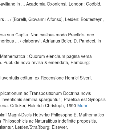
viliano in ... Academia Oxoniensi
, London: Godbid,
.. / [Borelli, Giovanni Alfonso]
, Leiden: Boutesteyn,
sa sua Capita. Non casibus modo Practicis; nec
bus ... / elaboravit Adrianus Beier, D. Pandect. in
la Mathematica : Quorum elenchum pagina versa
th. Publ. de novo revisa & emendata
, Hamburg:
Iuventutis editum ex Recensione Henrici Siveri
,
mplicationum ac Transpositionum Doctrina novis
 inventionis semina sparguntur ; Praefixa est Synopsis
Jena: Cröcker, Heinrich Christoph, 1690
Mehr
imi Magni-Dvcis Hetrvriæ Philosopho Et Mathematico
hilosophicis ac Naturalibus indefinite propositis,
liantur
, Leiden/Straßburg: Elsevier,