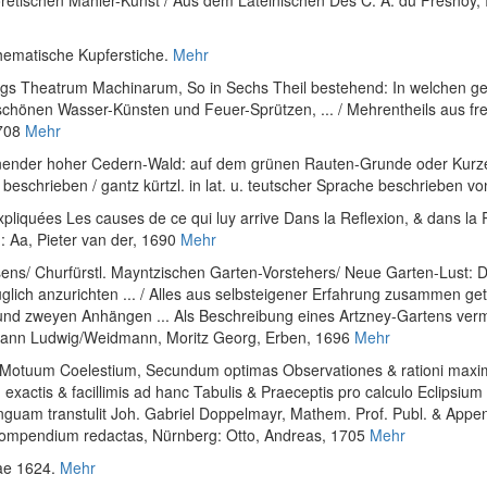
oretischen Mahler-Kunst / Aus dem Lateinischen Des C. A. du Fresnoy, 
thematische Kupferstiche.
Mehr
ngs Theatrum Machinarum, So in Sechs Theil bestehend: In welchen geha
schönen Wasser-Künsten und Feuer-Sprützen, ... / Mehrentheils aus 
1708
Mehr
ünender hoher Cedern-Wald: auf dem grünen Rauten-Grunde oder Kurze V
he beschrieben / gantz kürtzl. in lat. u. teutscher Sprache beschrieben v
pliquées Les causes de ce qui luy arrive Dans la Reflexion, & dans la R
: Aa, Pieter van der, 1690
Mehr
ens/ Churfürstl. Mayntzischen Garten-Vorstehers/ Neue Garten-Lust: Da
ich anzurichten ... / Alles aus selbsteigener Erfahrung zusammen get
nd zweyen Anhängen ... Als Beschreibung eines Artzney-Gartens verm
Johann Ludwig/Weidmann, Moritz Georg, Erben, 1696
Mehr
 Motuum Coelestium, Secundum optimas Observationes & rationi maxim
m exactis & facillimis ad hanc Tabulis & Praeceptis pro calculo Eclips
inguam transtulit Joh. Gabriel Doppelmayr, Mathem. Prof. Publ. & Appen
e compendium redactas
, Nürnberg: Otto, Andreas, 1705
Mehr
iae 1624.
Mehr