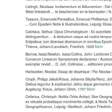
Listingh, Nicolaas
:
Incitamentum et Adiumentum : Dat 
West-Vrieslandt ... te beschermen en te bevreyden / N.
Tesauro, Emanuele
/
Panealbus, Emanuel Philibertus
:
D
... Cum Ejusdem Notis & Illustrationibus
, Leipzig: Klo
Calvisius, Sethus
:
Opus Chronologicum : Ex autoritate
distinguentium ... & deductum usque ad nostra temp
Eclipsibus; tum diversae diversorum in omnibus Epochis 
Thieme, Johann/Lanckisch, Friedrich, 1629
Mehr
Barrow, Isaac
/
Newton, Isaac
/
Collins, John
:
Lectiones 
Curvarum Linearum Symptomata declarantur / Auctore Is
exemplar revisit ... D. Joh. Collinsius ... editionem proc
Hartsoeker, Nicolas
:
Essay de dioptrique / Par Nicolas
Croph, Philipp Jakob
/
Kraus, Johanna Sibylla
/
Renz, Joh
Diebus leguntur & explicantur, latino atque germanico i
Augsburg: Kraus, Johann Ulrich, 1707
Mehr
Cellarius, Christoph
:
Notitia Orbis Antiqvi, Sive Geog
ex vetustis probatisque monimentis collegit, & Novis Ta
Geographicarum
, Leipzig: Gleditsch, Johann Friedric