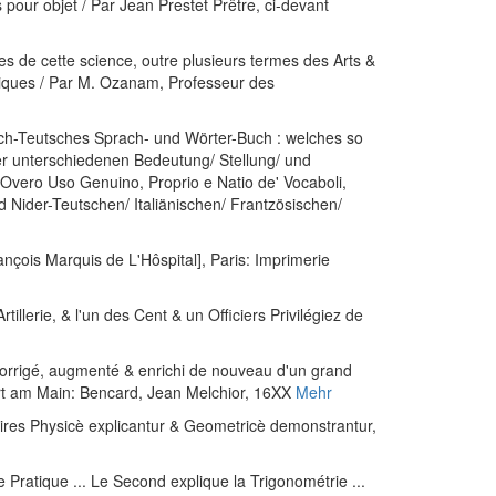
ur objet / Par Jean Prestet Prêtre, ci-devant
de cette science, outre plusieurs termes des Arts &
tiques / Par M. Ozanam, Professeur des
isch-Teutsches Sprach- und Wörter-Buch : welches so
rer unterschiedenen Bedeutung/ Stellung/ und
, Overo Uso Genuino, Proprio e Natio de' Vocaboli,
und Nider-Teutschen/ Italiänischen/ Frantzösischen/
rançois Marquis de L'Hôspital]
, Paris: Imprimerie
tillerie, & l'un des Cent & un Officiers Privilégiez de
n.; corrigé, augmenté & enrichi de nouveau d'un grand
rt am Main: Bencard, Jean Melchior, 16XX
Mehr
vires Physicè explicantur & Geometricè demonstrantur,
Pratique ... Le Second explique la Trigonométrie ...