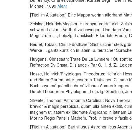
Dufresnoy, Charles-Alphonse
:
Kurtzer Begriff Der The
Michael, 1699
Mehr
[Titel im Altkatalog:] Eine Mappa worinn allerhand Ma
Zeising, Heinrich
/
Megiser, Hieronymus
:
Heinrich Zeisi
schwere Last mit Vortheil zu bewegen, Und dann Von 
Megesirum ....
, Leipzig: Lanckisch, Friedrich, Erben, 
Beutel, Tobias
:
Chur-Fürstlicher Sächsischer stets gr
Werke ... gantz kürtzlich in latein. u. teutscher Sprac
Huygens, Christiaan
:
Traite De La Lvmiere : Où sont ex
Refraction Dv Cristal D'Islande / Par C. H. d. Z.
, Leiden
Hesse, Heinrich
/
Phytologus, Theodorus
:
Heinrich Hess
und Baum Garten unter unserem Teutschen Climate fügl
Buch seyn möge/ mit sehr nützlichen Anmerckungen/ u
Durch Theodorum Phytologum
, Leipzig: Gleditsch, 
Streete, Thomas
:
Astronomia Carolina : Nova Theoria
brevior & magis perspicua, quam ulla antea extitit, cu
insignem utilitatem ex Idiomate Anglicano in latinam L
Morino Regio Parisiis Mathem. Prof. in breve & facil
[Titel im Altkatalog:] Barthii usus Astronomicus Argent