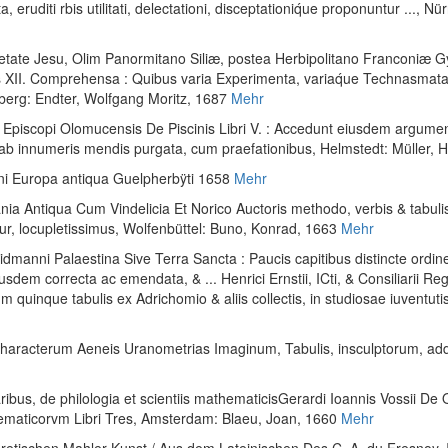
uditi rbis utilitati, delectationi, disceptationiq́ue proponuntur ...
, Nü
cietate Jesu, Olim Panormitano Siliæ, postea Herbipolitano Franconiæ
bris XII. Comprehensa : Quibus varia Experimenta, variaq́ue Technasma
berg: Endter, Wolfgang Moritz, 1687
Mehr
i Episcopi Olomucensis De Piscinis Libri V. : Accedunt eiusdem argumen
 ab innumeris mendis purgata, cum praefationibus
, Helmstedt: Müller, 
nni Europa antiqua Guelpherbÿti 1658
Mehr
ania Antiqua Cum Vindelicia Et Norico Auctoris methodo, verbis & tabul
ur, locupletissimus
, Wolfenbüttel: Buno, Konrad, 1663
Mehr
idmanni Palaestina Sive Terra Sancta : Paucis capitibus distincte ordine
iusdem correcta ac emendata, & ... Henrici Ernstii, ICti, & Consiliarii Re
um quinque tabulis ex Adrichomio & aliis collectis, in studiosae iuvent
o Characterum Aeneis Uranometrias Imaginum, Tabulis, insculptorum, ad
ibus, de philologia et scientiis mathematicisGerardi Ioannis Vossii De Q
ematicorvm Libri Tres
, Amsterdam: Blaeu, Joan, 1660
Mehr