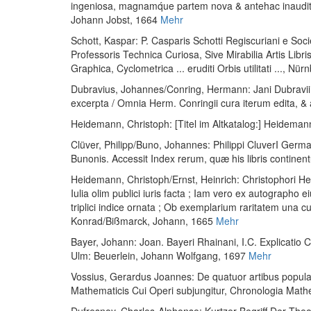
ingeniosa, magnamq́ue partem nova & antehac inaudita, er
Johann Jobst, 1664
Mehr
Schott, Kaspar
:
P. Casparis Schotti Regiscuriani e So
Professoris Technica Curiosa, Sive Mirabilia Artis Li
Graphica, Cyclometrica ... eruditi Orbis utilitati ...
, Nürn
Dubravius, Johannes
/
Conring, Hermann
:
Jani Dubravi
excerpta / Omnia Herm. Conringii cura iterum edita, &
Heidemann, Christoph
:
[Titel im Altkatalog:] Heidema
Clüver, Philipp
/
Buno, Johannes
:
Philippi CluverI Germ
Bunonis. Accessit Index rerum, quæ his libris continent
Heidemann, Christoph
/
Ernst, Heinrich
:
Christophori He
Iulia olim publici iuris facta ; Iam vero ex autographo e
triplici indice ornata ; Ob exemplarium raritatem una c
Konrad/Bißmarck, Johann, 1665
Mehr
Bayer, Johann
:
Joan. Bayeri Rhainani, I.C. Explicati
Ulm: Beuerlein, Johann Wolfgang, 1697
Mehr
Vossius, Gerardus Joannes
:
De quatuor artibus popular
Mathematicis Cui Operi subjungitur, Chronologia Math