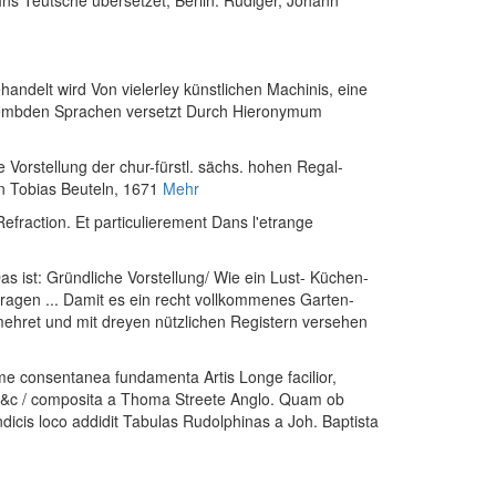
Ins Teutsche übersetzet
, Berlin: Rüdiger, Johann
ndelt wird Von vielerley künstlichen Machinis, eine
frembden Sprachen versetzt Durch Hieronymum
orstellung der chur-fürstl. sächs. hohen Regal-
on Tobias Beuteln
, 1671
Mehr
efraction. Et particulierement Dans l'etrange
s ist: Gründliche Vorstellung/ Wie ein Lust- Küchen-
ragen ... Damit es ein recht vollkommenes Garten-
ehret und mit dreyen nützlichen Registern versehen
e consentanea fundamenta Artis Longe facilior,
ium &c / composita a Thoma Streete Anglo. Quam ob
dicis loco addidit Tabulas Rudolphinas a Joh. Baptista