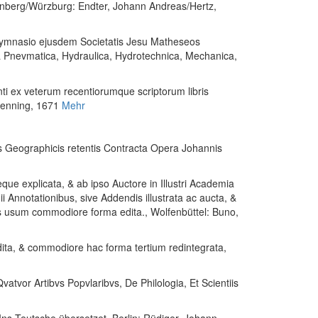
rnberg/Würzburg: Endter, Johann Andreas/Hertz,
 Gymnasio ejusdem Societatis Jesu Matheseos
ta Pnevmatica, Hydraulica, Hydrotechnica, Mechanica,
ti ex veterum recentiorumque scriptorum libris
Henning, 1671
Mehr
is Geographicis retentis Contracta Opera Johannis
que explicata, & ab ipso Auctore in Illustri Academia
gii Annotationibus, sive Addendis illustrata ac aucta, &
utis usum commodiore forma edita.
, Wolfenbüttel: Buno,
dita, & commodiore hac forma tertium redintegrata
,
vatvor Artibvs Popvlaribvs, De Philologia, Et Scientiis