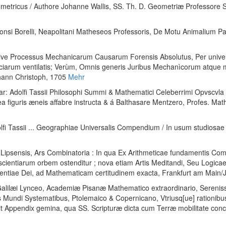
etricus / Authore Johanne Wallis, SS. Th. D. Geometriæ Professore Sa
si Borelli, Neapolitani Matheseos Professoris, De Motu Animalium Pars .
Sive Processus Mechanicarum Causarum Forensis Absolutus, Per univer
iarum ventilatis; Verùm, Omnis generis Juribus Mechanìcorum atque mori
ohann Christoph, 1705
Mehr
ar
:
Adolfi Tassii Philosophi Summi & Mathematici Celeberrimi Opvscv
ea figuris æneis affabre instructa & á Balthasare Mentzero, Profes. Ma
lfi Tassii ... Geographiae Universalis Compendium / In usum studiosae 
ii Lipsensis, Ars Combinatoria : In qua Ex Arithmeticae fundamentis Co
cientiarum orbem ostenditur ; nova etiam Artis Meditandi, Seu Logicae
stentiae Dei, ad Mathematicam certitudinem exacta
, Frankfurt am Main/
lilæi Lynceo, Academiæ Pisanæ Mathematico extraordinario, Sereniss
Mundi Systematibus, Ptolemaico & Copernicano, Vtriusq[ue] rationibus P
ßit Appendix gemina, qua SS. Scripturæ dicta cum Terræ mobilitate conci