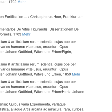
 Jean, 1702
Mehr
 Fortification ... / Christophorus Heer
, Frankfurt am
entarios De Vitris Figurandis. Dissertationem De
Cornelis, 1703
Mehr
lium & artificialium rerum scientia, cujus ope per
 varios humanæ vitæ usus, eruuntur : Opus
r, Johann Gottfried, Witwe und Erben/Pigrin,
lium & artificialium rerum scientia, cujus ope per
 varios humanæ vitæ usus, eruuntur : Opus
er, Johann Gottfried, Witwe und Erben, 1659
Mehr
lium & artificialium rerum scientia, cujus ope per
 varios humanæ vitæ usus, eruuntur : Opus
er, Johann Gottfried, Witwe und Erben/Hertz, Johann
rehensa; Quibus varia Experimenta, variáque
ca, aliaq́ue Artis arcana ac miracula, rara, curiosa,