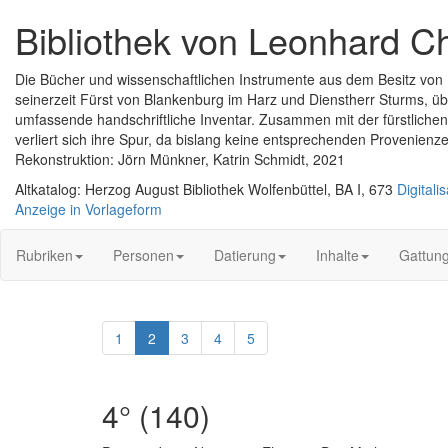
Bibliothek von Leonhard C
Die Bücher und wissenschaftlichen Instrumente aus dem Besitz v
seinerzeit Fürst von Blankenburg im Harz und Dienstherr Sturms, übe
umfassende handschriftliche Inventar. Zusammen mit der fürstlichen
verliert sich ihre Spur, da bislang keine entsprechenden Provenie
Rekonstruktion: Jörn Münkner, Katrin Schmidt, 2021
Altkatalog: Herzog August Bibliothek Wolfenbüttel, BA I, 673
Digitalis
Anzeige in Vorlageform
Rubriken
Personen
Datierung
Inhalte
Gattun
1
2
3
4
5
4° (140)