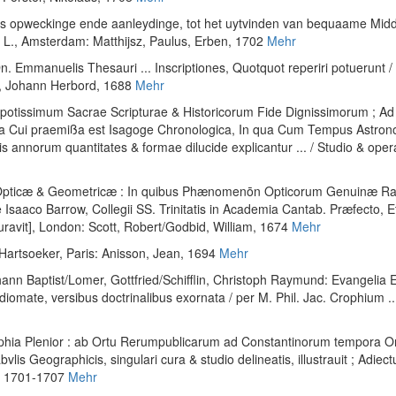
is opweckinge ende aanleydinge, tot het uytvinden van bequaame Mid
 L.
, Amsterdam: Matthijsz, Paulus, Erben, 1702
Mehr
n. Emmanuelis Thesauri ... Inscriptiones, Quotquot reperiri potuerunt /
ss, Johann Herbord, 1688
Mehr
 potissimum Sacrae Scripturae & Historicorum Fide Dignissimorum ; 
ora Cui praemißa est Isagoge Chronologica, In qua Cum Tempus Astro
annorum quantitates & formae dilucide explicantur ... / Studio & opera 
Opticæ & Geometricæ : In quibus Phænomenōn Opticorum Genuinæ Ratio
aaco Barrow, Collegii SS. Trinitatis in Academia Cantab. Præfecto, Et
uravit]
, London: Scott, Robert/Godbid, William, 1674
Mehr
 Hartsoeker
, Paris: Anisson, Jean, 1694
Mehr
ann Baptist
/
Lomer, Gottfried
/
Schifflin, Christoph Raymund
:
Evangelia E
diomate, versibus doctrinalibus exornata / per M. Phil. Jac. Crophium ...
raphia Plenior : ab Ortu Rerumpublicarum ad Constantinorum tempora Or
bvlis Geographicis, singulari cura & studio delineatis, illustrauit ; Adi
h, 1701-1707
Mehr