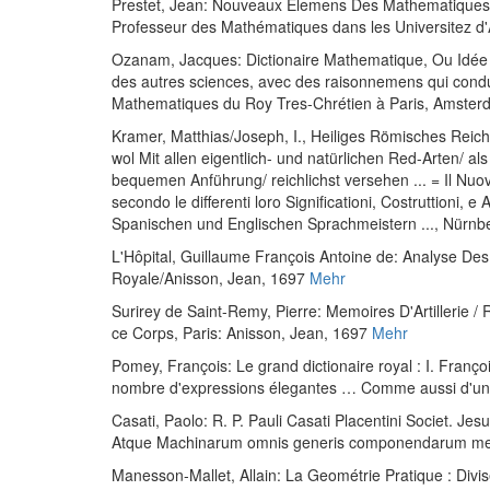
Prestet, Jean
:
Nouveaux Elemens Des Mathematiques Ou
Professeur des Mathématiques dans les Universitez d
Ozanam, Jacques
:
Dictionaire Mathematique, Ou Idée
des autres sciences, avec des raisonnemens qui condu
Mathematiques du Roy Tres-Chrétien à Paris
, Amster
Kramer, Matthias
/
Joseph, I., Heiliges Römisches Reich
wol Mit allen eigentlich- und natürlichen Red-Arten/ 
bequemen Anführung/ reichlichst versehen ... = Il Nuovo
secondo le differenti loro Significationi, Costruttioni,
Spanischen und Englischen Sprachmeistern ...
, Nürnb
L'Hôpital, Guillaume François Antoine de
:
Analyse Des 
Royale/Anisson, Jean, 1697
Mehr
Surirey de Saint-Remy, Pierre
:
Memoires D'Artillerie / 
ce Corps
, Paris: Anisson, Jean, 1697
Mehr
Pomey, François
:
Le grand dictionaire royal : I. Franço
nombre d'expressions élegantes … Comme aussi d'un 
Casati, Paolo
:
R. P. Pauli Casati Placentini Societ. J
Atque Machinarum omnis generis componendarum met
Manesson-Mallet, Allain
:
La Geométrie Pratique : Divis