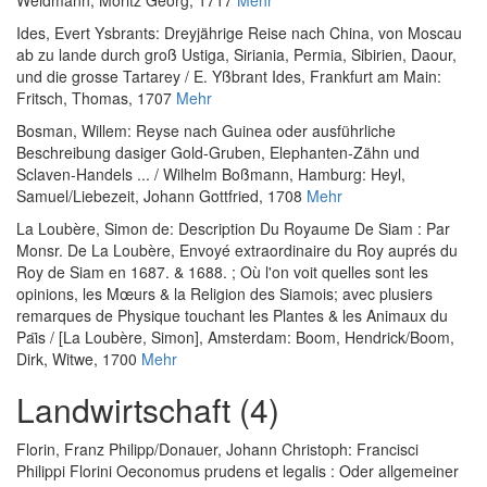
Ides, Evert Ysbrants
:
Dreyjährige Reise nach China, von Moscau
ab zu lande durch groß Ustiga, Siriania, Permia, Sibirien, Daour,
und die grosse Tartarey / E. Yßbrant Ides
, Frankfurt am Main:
Fritsch, Thomas, 1707
Mehr
Bosman, Willem
:
Reyse nach Guinea oder ausführliche
Beschreibung dasiger Gold-Gruben, Elephanten-Zähn und
Sclaven-Handels ... / Wilhelm Boßmann
, Hamburg: Heyl,
Samuel/Liebezeit, Johann Gottfried, 1708
Mehr
La Loubère, Simon de
:
Description Du Royaume De Siam : Par
Monsr. De La Loubère, Envoyé extraordinaire du Roy auprés du
Roy de Siam en 1687. & 1688. ; Où l'on voit quelles sont les
opinions, les Mœurs & la Religion des Siamois; avec plusiers
remarques de Physique touchant les Plantes & les Animaux du
Pai͏̈s / [La Loubère, Simon]
, Amsterdam: Boom, Hendrick/Boom,
Dirk, Witwe, 1700
Mehr
Landwirtschaft (4)
Florin, Franz Philipp
/
Donauer, Johann Christoph
:
Francisci
Philippi Florini Oeconomus prudens et legalis : Oder allgemeiner