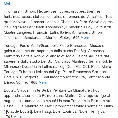
Mehr
Thomassin, Simon
:
Recueil des figures, groupes, thermes,
fontaines, vases, statues, et autres ornemens de Versailles : Tels
qu'ils se voyent à present dans le Chateau & Parc. Gravé d'apres
les Originaux Par Simon Thomassin, Graveur du Roy. Le tout en
Quatre Langues. François, Latin, Italien, & Flaman / Simon
Thomassin
, Amsterdam: Mortier, Pieter, 1695
Mehr
Terzago, Paolo Maria
/
Scarabelli, Pietro Francesco
:
Museo o
galeria adunata dal sapere, e dallo studio Del Sig. Canonico
Manfredo Settala Nobile MilaneseMvseo ò Galeria Adunata dal
sapere, e dallo studio Del Sig. Canonico Manfredo Settala Nobile
Milanese / Descritta in Latino dal Sig. Dott. Fis. Coll. Paolo Maria
Terzago Et hora in Italiano dal Sig. Pietro Francesco Scarabelli,
Dott. Fis. Di Voghera. E dal medemo accresciuta
, Tortona: Viola,
Eliseo, Söhne, 1666
Mehr
Boutet, Claude
:
Traité De La Peinture En Mignature : Pour
apprendre aisément à Peindre sans Maître : Ouvrage corrigé et
augmenté ...auquel on a ajouté Un petit Traité de la Peinture au
Pastel ... La Manière de Laver proprement toutes sortes de Plans
/ [Claude Boutet]
, Den Haag: Dole, Louis van/Dole, Henry van,
1708
Mehr