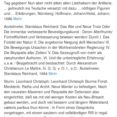
Tag gegeben/ Nun aber nicht allein allen Liebhabern der Artillerie,
... getreulich ins Teutsche versetzt/ mit dazu ... nöthigen Figuren
und ... Erklärungen
, Nürnberg: Hoffmann, Johann/Holst, Johann,
1686
Mehr
Acxtelmeier, Stanislaus Reinhard
:
Das Alte und Neue Troia Oder
Die immerdar verbesserte Bevestigungskunst : Deren Alterthumb/
Fürtrefflichkeit und Verbesserung bewisen werden/ Durch I. Das
Fürbild der Natur/ II. Die angeborne Neigung deß Menschen/ III.
Die Bewegungs-Ursachen in der Wohlverodneten Regierung/ IV.
Die Beyspiele aller Zeiten/ V. Das Gezeugnuß von mehr als
zweyhundert Authoren, VI. Und die unbetriegliche Erfahrung/
u.s.w. / Beygebracht und beobachtet: Durch Alexandrum
Christianum Le Maître, G. G. Q. v. O. I.
, o.O.: Acxtelmeier,
Stanislaus Reinhard, 1684
Mehr
Sturm, Leonhard Christoph
:
Leonhard Christoph Sturms Fürstl.
Mecklenb. Raths und Archit. Neue Manier zu befestigen, Nach
den neuesten Maximen und Requisitis der Defension also
eingerichtet, daß sie mit viel weniger Kosten als Neu-Brisach
gebaut werden, und doch viel bessern und längern Widerstand,
cæteris paribus thun könne : In Form eines Gesprächs
vorgetragen, mit einem saubern und vollständigen Riß in regal