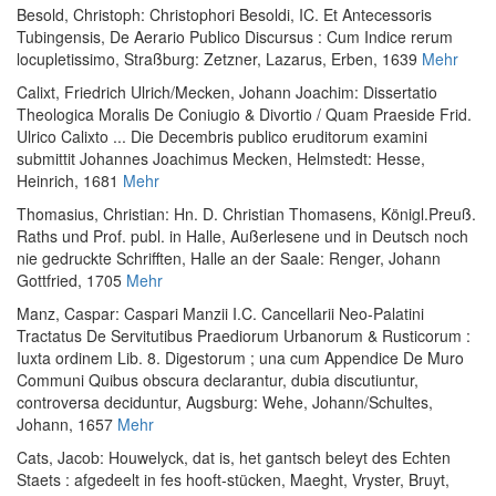
Besold, Christoph
:
Christophori Besoldi, IC. Et Antecessoris
Tubingensis, De Aerario Publico Discursus : Cum Indice rerum
locupletissimo
, Straßburg: Zetzner, Lazarus, Erben, 1639
Mehr
Calixt, Friedrich Ulrich
/
Mecken, Johann Joachim
:
Dissertatio
Theologica Moralis De Coniugio & Divortio / Quam Praeside Frid.
Ulrico Calixto ... Die Decembris publico eruditorum examini
submittit Johannes Joachimus Mecken
, Helmstedt: Hesse,
Heinrich, 1681
Mehr
Thomasius, Christian
:
Hn. D. Christian Thomasens, Königl.Preuß.
Raths und Prof. publ. in Halle, Außerlesene und in Deutsch noch
nie gedruckte Schrifften
, Halle an der Saale: Renger, Johann
Gottfried, 1705
Mehr
Manz, Caspar
:
Caspari Manzii I.C. Cancellarii Neo-Palatini
Tractatus De Servitutibus Praediorum Urbanorum & Rusticorum :
Iuxta ordinem Lib. 8. Digestorum ; una cum Appendice De Muro
Communi Quibus obscura declarantur, dubia discutiuntur,
controversa deciduntur
, Augsburg: Wehe, Johann/Schultes,
Johann, 1657
Mehr
Cats, Jacob
:
Houwelyck, dat is, het gantsch beleyt des Echten
Staets : afgedeelt in fes hooft-stücken, Maeght, Vryster, Bruyt,