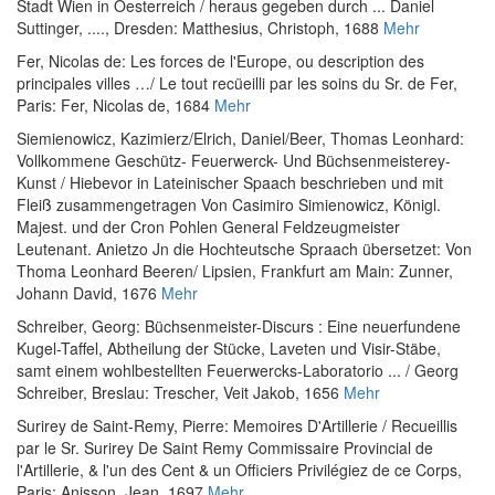
Stadt Wien in Oesterreich / heraus gegeben durch ... Daniel
Suttinger, ....
, Dresden: Matthesius, Christoph, 1688
Mehr
Fer, Nicolas de
:
Les forces de l'Europe, ou description des
principales villes …/ Le tout recu͏̈eilli par les soins du Sr. de Fer
,
Paris: Fer, Nicolas de, 1684
Mehr
Siemienowicz, Kazimierz
/
Elrich, Daniel
/
Beer, Thomas Leonhard
:
Vollkommene Geschütz- Feuerwerck- Und Büchsenmeisterey-
Kunst / Hiebevor in Lateinischer Spaach beschrieben und mit
Fleiß zusammengetragen Von Casimiro Simienowicz, Königl.
Majest. und der Cron Pohlen General Feldzeugmeister
Leutenant. Anietzo Jn die Hochteutsche Spraach übersetzet: Von
Thoma Leonhard Beeren/ Lipsien
, Frankfurt am Main: Zunner,
Johann David, 1676
Mehr
Schreiber, Georg
:
Büchsenmeister-Discurs : Eine neuerfundene
Kugel-Taffel, Abtheilung der Stücke, Laveten und Visir-Stäbe,
samt einem wohlbestellten Feuerwercks-Laboratorio ... / Georg
Schreiber
, Breslau: Trescher, Veit Jakob, 1656
Mehr
Surirey de Saint-Remy, Pierre
:
Memoires D'Artillerie / Recueillis
par le Sr. Surirey De Saint Remy Commissaire Provincial de
l'Artillerie, & l'un des Cent & un Officiers Privilégiez de ce Corps
,
Paris: Anisson, Jean, 1697
Mehr