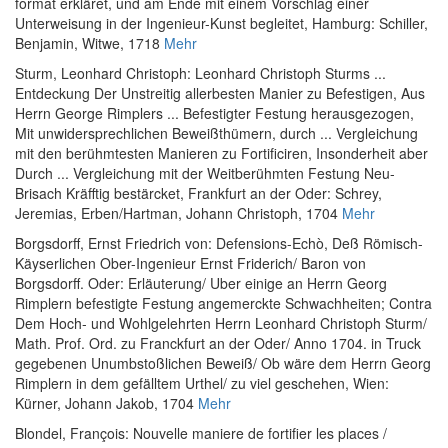
format erkläret, und am Ende mit einem Vorschlag einer
Unterweisung in der Ingenieur-Kunst begleitet
, Hamburg: Schiller,
Benjamin, Witwe, 1718
Mehr
Sturm, Leonhard Christoph
:
Leonhard Christoph Sturms ...
Entdeckung Der Unstreitig allerbesten Manier zu Befestigen, Aus
Herrn George Rimplers ... Befestigter Festung herausgezogen,
Mit unwidersprechlichen Beweißthümern, durch ... Vergleichung
mit den berühmtesten Manieren zu Fortificiren, Insonderheit aber
Durch ... Vergleichung mit der Weitberühmten Festung Neu-
Brisach Kräfftig bestärcket
, Frankfurt an der Oder: Schrey,
Jeremias, Erben/Hartman, Johann Christoph, 1704
Mehr
Borgsdorff, Ernst Friedrich von
:
Defensions-Echò, Deß Römisch-
Käyserlichen Ober-Ingenieur Ernst Friderich/ Baron von
Borgsdorff. Oder: Erläuterung/ Uber einige an Herrn Georg
Rimplern befestigte Festung angemerckte Schwachheiten; Contra
Dem Hoch- und Wohlgelehrten Herrn Leonhard Christoph Sturm/
Math. Prof. Ord. zu Franckfurt an der Oder/ Anno 1704. in Truck
gegebenen Unumbstoßlichen Beweiß/ Ob wäre dem Herrn Georg
Rimplern in dem gefälltem Urthel/ zu viel geschehen
, Wien:
Kürner, Johann Jakob, 1704
Mehr
Blondel, François
:
Nouvelle maniere de fortifier les places /