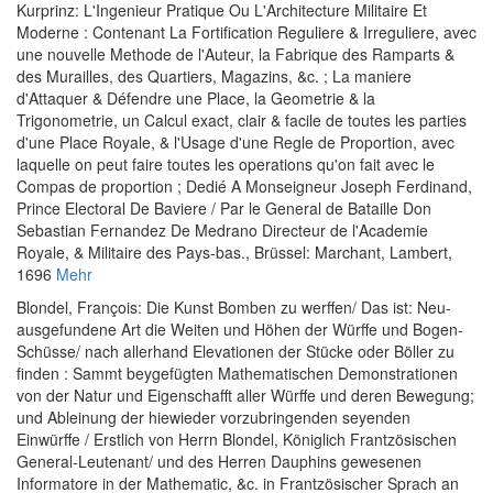
Kurprinz
:
L'Ingenieur Pratique Ou L'Architecture Militaire Et
Moderne : Contenant La Fortification Reguliere & Irreguliere, avec
une nouvelle Methode de l'Auteur, la Fabrique des Ramparts &
des Murailles, des Quartiers, Magazins, &c. ; La maniere
d'Attaquer & Défendre une Place, la Geometrie & la
Trigonometrie, un Calcul exact, clair & facile de toutes les parties
d'une Place Royale, & l'Usage d'une Regle de Proportion, avec
laquelle on peut faire toutes les operations qu'on fait avec le
Compas de proportion ; Dedié A Monseigneur Joseph Ferdinand,
Prince Electoral De Baviere / Par le General de Bataille Don
Sebastian Fernandez De Medrano Directeur de l'Academie
Royale, & Militaire des Pays-bas.
, Brüssel: Marchant, Lambert,
1696
Mehr
Blondel, François
:
Die Kunst Bomben zu werffen/ Das ist: Neu-
ausgefundene Art die Weiten und Höhen der Würffe und Bogen-
Schüsse/ nach allerhand Elevationen der Stücke oder Böller zu
finden : Sammt beygefügten Mathematischen Demonstrationen
von der Natur und Eigenschafft aller Würffe und deren Bewegung;
und Ableinung der hiewieder vorzubringenden seyenden
Einwürffe / Erstlich von Herrn Blondel, Königlich Frantzösischen
General-Leutenant/ und des Herren Dauphins gewesenen
Informatore in der Mathematic, &c. in Frantzösischer Sprach an