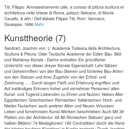
Titi, Filippo
:
Ammaestramento utile, e curioso di pittura scoltura et
architettura nelle chiese di Roma, palazzi Vaticano, di Monte
Cauallo, & altri / Dell'abbate Filippo Titi
, Rom: Vannacci,
Giuseppe, 1686
Mehr
Kunsttheorie (7)
Sandrart, Joachim von
:
L' Academia Todesca della Architectura,
Scultura & Pittura: Oder Teutsche Academie der Edlen Bau- Bild-
und Mahlerey-Künste : Darinn enthalten Ein gründlicher
Unterricht/ von dieser dreyer Künste Eigenschaft/ Lehr-Sätzen
und Geheimnißen/ von den Bau-Steinen und fünferley Bau-Arten/
von den Statuen und ihrer Zugehör/ von der Erfind- und
Zeichnung ... ; Durch langen Fleiß und Erfahrung ergriffen/ und
Auf inständiges Erinnern hoher und vornehmer Personen/ allen
Kunst- und Tugend-Liebenden zu Ehren und Nutzen; Neben Aller
Egyptischen/ Griechischen/ Römischen/ Italiänischen/ Hoch- und
Nieder-Teutschen/ auch anderer Alten und Neuen Virtuosen/
Leben und fürnehmsten Kunst-Werken/ beschrieben/ Auch Mit 38
Platten von der Architectur, 68 Alt-Römischen Statuen/ ganz und
halben Bildern/ 74 Medaglionen/ 180 Contrafäten/ durch die Hand
der bästen heutigen Künstlere/ in Kupfer gezieret / Durch Joachim