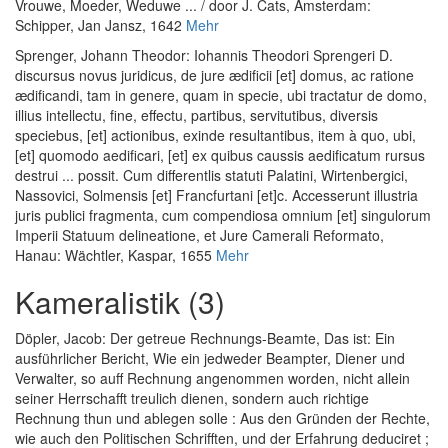
Vrouwe, Moeder, Weduwe ... / door J. Cats
, Amsterdam:
Schipper, Jan Jansz, 1642
Mehr
Sprenger, Johann Theodor
:
Iohannis Theodori Sprengeri D.
discursus novus juridicus, de jure ædificii [et] domus, ac ratione
ædificandi, tam in genere, quam in specie, ubi tractatur de domo,
illius intellectu, fine, effectu, partibus, servitutibus, diversis
speciebus, [et] actionibus, exinde resultantibus, item à quo, ubi,
[et] quomodo aedificari, [et] ex quibus caussis aedificatum rursus
destrui ... possit. Cum differentlis statuti Palatini, Wirtenbergici,
Nassovici, Solmensis [et] Francfurtani [et]c. Accesserunt illustria
juris publici fragmenta, cum compendiosa omnium [et] singulorum
Imperii Statuum delineatione, et Jure Camerali Reformato
,
Hanau: Wächtler, Kaspar, 1655
Mehr
Kameralistik (3)
Döpler, Jacob
:
Der getreue Rechnungs-Beamte, Das ist: Ein
ausführlicher Bericht, Wie ein jedweder Beampter, Diener und
Verwalter, so auff Rechnung angenommen worden, nicht allein
seiner Herrschafft treulich dienen, sondern auch richtige
Rechnung thun und ablegen solle : Aus den Gründen der Rechte,
wie auch den Politischen Schrifften, und der Erfahrung deduciret ;