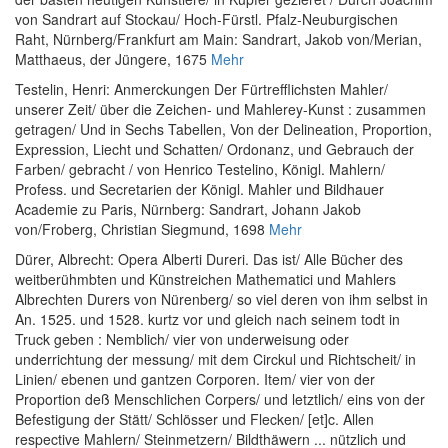
von Sandrart auf Stockau/ Hoch-Fürstl. Pfalz-Neuburgischen
Raht
, Nürnberg/Frankfurt am Main: Sandrart, Jakob von/Merian,
Matthaeus, der Jüngere, 1675
Mehr
Testelin, Henri
:
Anmerckungen Der Fürtrefflichsten Mahler/
unserer Zeit/ über die Zeichen- und Mahlerey-Kunst : zusammen
getragen/ Und in Sechs Tabellen, Von der Delineation, Proportion,
Expression, Liecht und Schatten/ Ordonanz, und Gebrauch der
Farben/ gebracht / von Henrico Testelino, Königl. Mahlern/
Profess. und Secretarien der Königl. Mahler und Bildhauer
Academie zu Paris
, Nürnberg: Sandrart, Johann Jakob
von/Froberg, Christian Siegmund, 1698
Mehr
Dürer, Albrecht
:
Opera Alberti Dureri. Das ist/ Alle Bücher des
weitberühmbten und Künstreichen Mathematici und Mahlers
Albrechten Durers von Nürenberg/ so viel deren von ihm selbst in
An. 1525. und 1528. kurtz vor und gleich nach seinem todt in
Truck geben : Nemblich/ vier von underweisung oder
underrichtung der messung/ mit dem Circkul und Richtscheit/ in
Linien/ ebenen und gantzen Corporen. Item/ vier von der
Proportion deß Menschlichen Corpers/ und letztlich/ eins von der
Befestigung der Stätt/ Schlösser und Flecken/ [et]c. Allen
respective Mahlern/ Steinmetzern/ Bildthäwern ... nützlich und