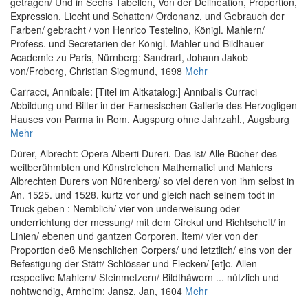
getragen/ Und in Sechs Tabellen, Von der Delineation, Proportion,
Expression, Liecht und Schatten/ Ordonanz, und Gebrauch der
Farben/ gebracht / von Henrico Testelino, Königl. Mahlern/
Profess. und Secretarien der Königl. Mahler und Bildhauer
Academie zu Paris
, Nürnberg: Sandrart, Johann Jakob
von/Froberg, Christian Siegmund, 1698
Mehr
Carracci, Annibale
:
[Titel im Altkatalog:] Annibalis Curraci
Abbildung und Bilter in der Farnesischen Gallerie des Herzogligen
Hauses von Parma in Rom. Augspurg ohne Jahrzahl.
, Augsburg
Mehr
Dürer, Albrecht
:
Opera Alberti Dureri. Das ist/ Alle Bücher des
weitberühmbten und Künstreichen Mathematici und Mahlers
Albrechten Durers von Nürenberg/ so viel deren von ihm selbst in
An. 1525. und 1528. kurtz vor und gleich nach seinem todt in
Truck geben : Nemblich/ vier von underweisung oder
underrichtung der messung/ mit dem Circkul und Richtscheit/ in
Linien/ ebenen und gantzen Corporen. Item/ vier von der
Proportion deß Menschlichen Corpers/ und letztlich/ eins von der
Befestigung der Stätt/ Schlösser und Flecken/ [et]c. Allen
respective Mahlern/ Steinmetzern/ Bildthäwern ... nützlich und
nohtwendig
, Arnheim: Jansz, Jan, 1604
Mehr