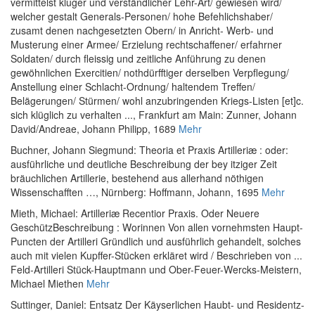
vermittelst kluger und verständlicher Lehr-Art/ gewiesen wird/
welcher gestalt Generals-Personen/ hohe Befehlichshaber/
zusamt denen nachgesetzten Obern/ in Anricht- Werb- und
Musterung einer Armee/ Erzielung rechtschaffener/ erfahrner
Soldaten/ durch fleissig und zeitliche Anführung zu denen
gewöhnlichen Exercitien/ nothdürfftiger derselben Verpflegung/
Anstellung einer Schlacht-Ordnung/ haltendem Treffen/
Belägerungen/ Stürmen/ wohl anzubringenden Kriegs-Listen [et]c.
sich klüglich zu verhalten ...
, Frankfurt am Main: Zunner, Johann
David/Andreae, Johann Philipp, 1689
Mehr
Buchner, Johann Siegmund
:
Theoria et Praxis Artilleriæ : oder:
ausführliche und deutliche Beschreibung der bey itziger Zeit
bräuchlichen Artillerie, bestehend aus allerhand nöthigen
Wissenschafften …
, Nürnberg: Hoffmann, Johann, 1695
Mehr
Mieth, Michael
:
Artilleriæ Recentior Praxis. Oder Neuere
GeschützBeschreibung : Worinnen Von allen vornehmsten Haupt-
Puncten der Artilleri Gründlich und ausführlich gehandelt, solches
auch mit vielen Kupffer-Stücken erkläret wird / Beschrieben von ...
Feld-Artilleri Stück-Hauptmann und Ober-Feuer-Wercks-Meistern,
Michael Miethen
Mehr
Suttinger, Daniel
:
Entsatz Der Käyserlichen Haubt- und Residentz-