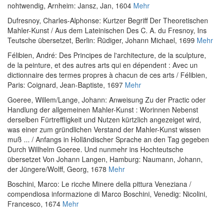
nohtwendig
, Arnheim: Jansz, Jan, 1604
Mehr
Dufresnoy, Charles-Alphonse
:
Kurtzer Begriff Der Theoretischen
Mahler-Kunst / Aus dem Lateinischen Des C. A. du Fresnoy, Ins
Teutsche übersetzet
, Berlin: Rüdiger, Johann Michael, 1699
Mehr
Félibien, André
:
Des Principes de l'architecture, de la sculpture,
de la peinture, et des autres arts qui en dépendent : Avec un
dictionnaire des termes propres à chacun de ces arts / Félibien
,
Paris: Coignard, Jean-Baptiste, 1697
Mehr
Goeree, Willem
/
Lange, Johann
:
Anweisung Zu der Practic oder
Handlung der allgemeinen Mahler-Kunst : Worinnen Nebenst
derselben Fürtreffligkeit und Nutzen kürtzlich angezeiget wird,
was einer zum gründlichen Verstand der Mahler-Kunst wissen
muß ... / Anfangs in Holländischer Sprache an den Tag gegeben
Durch Willhelm Goeree. Und nunmehr ins Hochteutsche
übersetzet Von Johann Langen
, Hamburg: Naumann, Johann,
der Jüngere/Wolff, Georg, 1678
Mehr
Boschini, Marco
:
Le ricche Minere della pittura Veneziana /
compendiosa informazione di Marco Boschini
, Venedig: Nicolini,
Francesco, 1674
Mehr