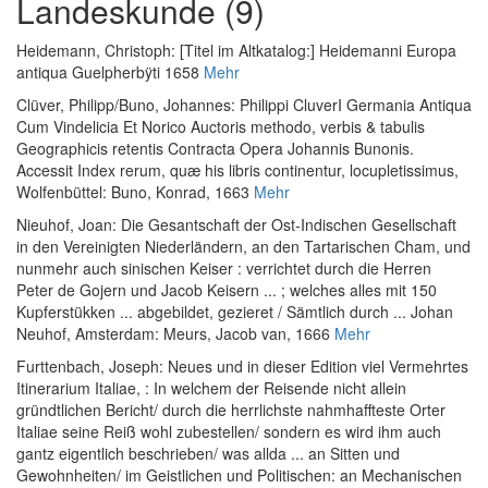
Landeskunde (9)
Heidemann, Christoph
:
[Titel im Altkatalog:] Heidemanni Europa
antiqua Guelpherbÿti 1658
Mehr
Clüver, Philipp
/
Buno, Johannes
:
Philippi CluverI Germania Antiqua
Cum Vindelicia Et Norico Auctoris methodo, verbis & tabulis
Geographicis retentis Contracta Opera Johannis Bunonis.
Accessit Index rerum, quæ his libris continentur, locupletissimus
,
Wolfenbüttel: Buno, Konrad, 1663
Mehr
Nieuhof, Joan
:
Die Gesantschaft der Ost-Indischen Gesellschaft
in den Vereinigten Niederländern, an den Tartarischen Cham, und
nunmehr auch sinischen Keiser : verrichtet durch die Herren
Peter de Gojern und Jacob Keisern ... ; welches alles mit 150
Kupferstükken ... abgebildet, gezieret / Sämtlich durch ... Johan
Neuhof
, Amsterdam: Meurs, Jacob van, 1666
Mehr
Furttenbach, Joseph
:
Neues und in dieser Edition viel Vermehrtes
Itinerarium Italiae, : In welchem der Reisende nicht allein
gründtlichen Bericht/ durch die herrlichste nahmhaffteste Orter
Italiae seine Reiß wohl zubestellen/ sondern es wird ihm auch
gantz eigentlich beschrieben/ was allda ... an Sitten und
Gewohnheiten/ im Geistlichen und Politischen: an Mechanischen