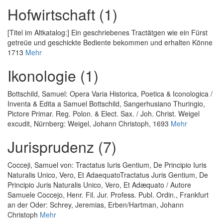
Hofwirtschaft (1)
[Titel im Altkatalog:] Ein geschriebenes Tractätgen wie ein Fürst
getreüe und geschickte Bediente bekommen und erhalten Könne
1713
Mehr
Ikonologie (1)
Bottschild, Samuel
:
Opera Varia Historica, Poetica & Iconologica /
Inventa & Edita a Samuel Bottschild, Sangerhusiano Thuringio,
Pictore Primar. Reg. Polon. & Elect. Sax. / Joh. Christ. Weigel
excudit
, Nürnberg: Weigel, Johann Christoph, 1693
Mehr
Jurisprudenz (7)
Cocceji, Samuel von
:
Tractatus Iuris Gentium, De Principio Iuris
Naturalis Unico, Vero, Et AdaequatoTractatus Juris Gentium, De
Principio Juris Naturalis Unico, Vero, Et Adæquato / Autore
Samuele Coccejo, Henr. Fil. Jur. Profess. Publ. Ordin.
, Frankfurt
an der Oder: Schrey, Jeremias, Erben/Hartman, Johann
Christoph
Mehr