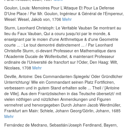
Goulon, Louis
:
Memoires Pour L'Attaque Et Pour La Defense
D'Une Place / Par Mr. Goulon, Ingénieur & Général de l'Empereur
,
Wesel: Wesel, Jakob von, 1706
Mehr
Sturm, Leonhard Christoph
:
Le Veritable Vauban Se montrant au
lieu du Faux Vauban, Qui a couru jusqu'ici par le monde, &
enseignant par le moien d'une Arithmetique & d'une Geometrie
courte ... : Le tout demontré distinctement ... / Par Leonhard
Christofle Sturm, ci-devant Professeur en Mathematique dans
l'Academie Ducale de Wolfenbuttel, & maintenant Professeur
ordinaire de l'Université de francfort sur l'Oder
, Den Haag: Wilt,
Nicolaes, 1708
Mehr
Deville, Antoine
:
Des Commandanten-Spiegels/ Oder Gründlicher
Unterrichtung/ Wie ein Commandant seinen Platz Fortificiren,
verbessern und in gutem Stand erhalten solle ... Theil / [Antoine
de Ville]. Aus dem Frantzösischen in das Teutsche übersetzt/ mit
vielen nöthigen und nützlichen Anmerckungen und Figuren
vermehret und hervorgegeben Durch Johann Jacob Werdmüller
,
Frankfurt am Main: Schiele, Johann Georg/Görlin, Johann, 1685
Mehr
Fernández de Medrano, Sebastián
/
Joseph Ferdinand, Bayern,