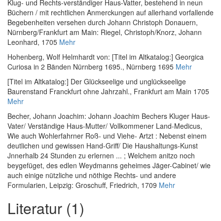
Klug- und Rechts-verständiger Haus-Vatter, bestehend in neun
Büchern / mit rechtlichen Anmerckungen auf allerhand vorfallende
Begebenheiten versehen durch Johann Christoph Donauern
,
Nürnberg/Frankfurt am Main: Riegel, Christoph/Knorz, Johann
Leonhard, 1705
Mehr
Hohenberg, Wolf Helmhardt von
:
[Titel im Altkatalog:] Georgica
Curiosa in 2 Bänden Nürnberg 1695.
, Nürnberg 1695
Mehr
[Titel im Altkatalog:] Der Glückseelige und unglückseelige
Baurenstand Franckfurt ohne Jahrzahl.
, Frankfurt am Main 1705
Mehr
Becher, Johann Joachim
:
Johann Joachim Bechers Kluger Haus-
Vater/ Verständige Haus-Mutter/ Vollkommener Land-Medicus,
Wie auch Wohlerfahrner Roß- und Viehe- Artzt : Nebenst einem
deutlichen und gewissen Hand-Griff/ Die Haushaltungs-Kunst
Jnnerhalb 24 Stunden zu erlernen ... ; Welchem anitzo noch
beygefüget, des edlen Weydmanns geheimes Jäger-Cabinet/ wie
auch einige nützliche und nöthige Rechts- und andere
Formularien
, Leipzig: Groschuff, Friedrich, 1709
Mehr
Literatur (1)