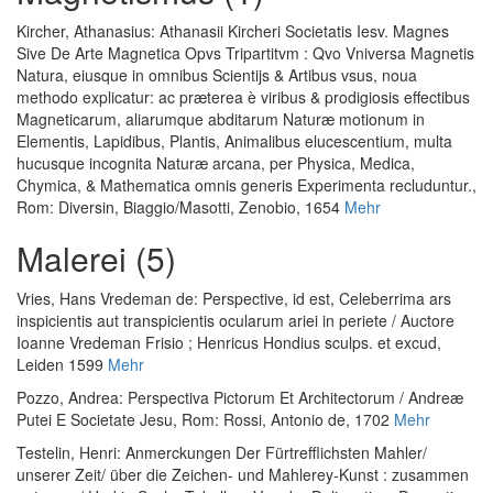
Kircher, Athanasius
:
Athanasii Kircheri Societatis Iesv. Magnes
Sive De Arte Magnetica Opvs Tripartitvm : Qvo Vniversa Magnetis
Natura, eiusque in omnibus Scientijs & Artibus vsus, noua
methodo explicatur: ac præterea è viribus & prodigiosis effectibus
Magneticarum, aliarumque abditarum Naturæ motionum in
Elementis, Lapidibus, Plantis, Animalibus elucescentium, multa
hucusque incognita Naturæ arcana, per Physica, Medica,
Chymica, & Mathematica omnis generis Experimenta recluduntur.
,
Rom: Diversin, Biaggio/Masotti, Zenobio, 1654
Mehr
Malerei (5)
Vries, Hans Vredeman de
:
Perspective, id est, Celeberrima ars
inspicientis aut transpicientis ocularum ariei in periete / Auctore
Ioanne Vredeman Frisio ; Henricus Hondius sculps. et excud
,
Leiden 1599
Mehr
Pozzo, Andrea
:
Perspectiva Pictorum Et Architectorum / Andreæ
Putei E Societate Jesu
, Rom: Rossi, Antonio de, 1702
Mehr
Testelin, Henri
:
Anmerckungen Der Fürtrefflichsten Mahler/
unserer Zeit/ über die Zeichen- und Mahlerey-Kunst : zusammen