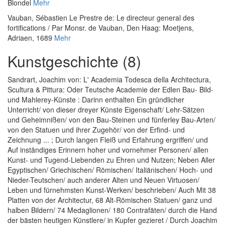
Blondel
Mehr
Vauban, Sébastien Le Prestre de
:
Le directeur general des
fortifications / Par Monsr. de Vauban
, Den Haag: Moetjens,
Adriaen, 1689
Mehr
Kunstgeschichte (8)
Sandrart, Joachim von
:
L' Academia Todesca della Architectura,
Scultura & Pittura: Oder Teutsche Academie der Edlen Bau- Bild-
und Mahlerey-Künste : Darinn enthalten Ein gründlicher
Unterricht/ von dieser dreyer Künste Eigenschaft/ Lehr-Sätzen
und Geheimnißen/ von den Bau-Steinen und fünferley Bau-Arten/
von den Statuen und ihrer Zugehör/ von der Erfind- und
Zeichnung ... ; Durch langen Fleiß und Erfahrung ergriffen/ und
Auf inständiges Erinnern hoher und vornehmer Personen/ allen
Kunst- und Tugend-Liebenden zu Ehren und Nutzen; Neben Aller
Egyptischen/ Griechischen/ Römischen/ Italiänischen/ Hoch- und
Nieder-Teutschen/ auch anderer Alten und Neuen Virtuosen/
Leben und fürnehmsten Kunst-Werken/ beschrieben/ Auch Mit 38
Platten von der Architectur, 68 Alt-Römischen Statuen/ ganz und
halben Bildern/ 74 Medaglionen/ 180 Contrafäten/ durch die Hand
der bästen heutigen Künstlere/ in Kupfer gezieret / Durch Joachim