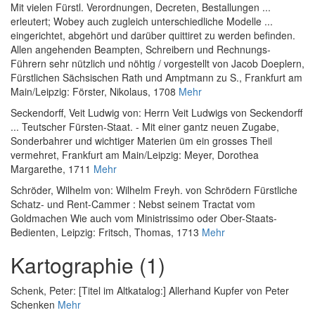
Mit vielen Fürstl. Verordnungen, Decreten, Bestallungen ...
erleutert; Wobey auch zugleich unterschiedliche Modelle ...
eingerichtet, abgehört und darüber quittiret zu werden befinden.
Allen angehenden Beampten, Schreibern und Rechnungs-
Führern sehr nützlich und nöhtig / vorgestellt von Jacob Doeplern,
Fürstlichen Sächsischen Rath und Amptmann zu S.
, Frankfurt am
Main/Leipzig: Förster, Nikolaus, 1708
Mehr
Seckendorff, Veit Ludwig von
:
Herrn Veit Ludwigs von Seckendorff
... Teutscher Fürsten-Staat. - Mit einer gantz neuen Zugabe,
Sonderbahrer und wichtiger Materien üm ein grosses Theil
vermehret
, Frankfurt am Main/Leipzig: Meyer, Dorothea
Margarethe, 1711
Mehr
Schröder, Wilhelm von
:
Wilhelm Freyh. von Schrödern Fürstliche
Schatz- und Rent-Cammer : Nebst seinem Tractat vom
Goldmachen Wie auch vom Ministrissimo oder Ober-Staats-
Bedienten
, Leipzig: Fritsch, Thomas, 1713
Mehr
Kartographie (1)
Schenk, Peter
:
[Titel im Altkatalog:] Allerhand Kupfer von Peter
Schenken
Mehr