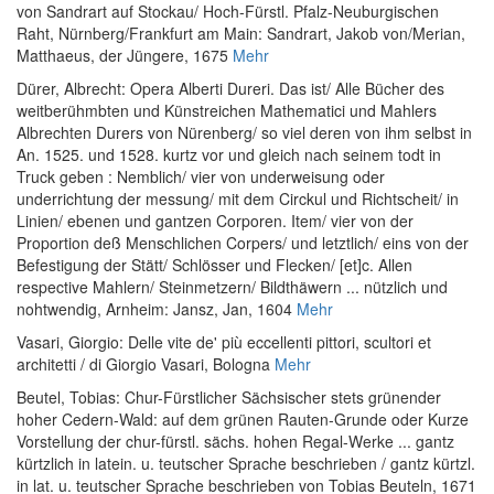
von Sandrart auf Stockau/ Hoch-Fürstl. Pfalz-Neuburgischen
Raht
, Nürnberg/Frankfurt am Main: Sandrart, Jakob von/Merian,
Matthaeus, der Jüngere, 1675
Mehr
Dürer, Albrecht
:
Opera Alberti Dureri. Das ist/ Alle Bücher des
weitberühmbten und Künstreichen Mathematici und Mahlers
Albrechten Durers von Nürenberg/ so viel deren von ihm selbst in
An. 1525. und 1528. kurtz vor und gleich nach seinem todt in
Truck geben : Nemblich/ vier von underweisung oder
underrichtung der messung/ mit dem Circkul und Richtscheit/ in
Linien/ ebenen und gantzen Corporen. Item/ vier von der
Proportion deß Menschlichen Corpers/ und letztlich/ eins von der
Befestigung der Stätt/ Schlösser und Flecken/ [et]c. Allen
respective Mahlern/ Steinmetzern/ Bildthäwern ... nützlich und
nohtwendig
, Arnheim: Jansz, Jan, 1604
Mehr
Vasari, Giorgio
:
Delle vite de' più eccellenti pittori, scultori et
architetti / di Giorgio Vasari
, Bologna
Mehr
Beutel, Tobias
:
Chur-Fürstlicher Sächsischer stets grünender
hoher Cedern-Wald: auf dem grünen Rauten-Grunde oder Kurze
Vorstellung der chur-fürstl. sächs. hohen Regal-Werke ... gantz
kürtzlich in latein. u. teutscher Sprache beschrieben / gantz kürtzl.
in lat. u. teutscher Sprache beschrieben von Tobias Beuteln
, 1671