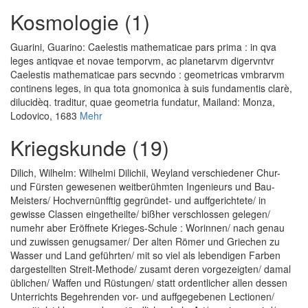
Kosmologie (1)
Guarini, Guarino
:
Caelestis mathematicae pars prima : in qva
leges antiqvae et novae temporvm, ac planetarvm digervntvr
Caelestis mathematicae pars secvndo : geometricas vmbrarvm
continens leges, in qua tota gnomonica à suis fundamentis clarè,
dilucidèq. traditur, quae geometria fundatur
, Mailand: Monza,
Lodovico, 1683
Mehr
Kriegskunde (19)
Dilich, Wilhelm
:
Wilhelmi Dilichii, Weyland verschiedener Chur-
und Fürsten gewesenen weitberühmten Ingenieurs und Bau-
Meisters/ Hochvernünfftig gegründet- und auffgerichtete/ in
gewisse Classen eingetheilte/ bißher verschlossen gelegen/
numehr aber Eröffnete Krieges-Schule : Worinnen/ nach genau
und zuwissen genugsamer/ Der alten Römer und Griechen zu
Wasser und Land geführten/ mit so viel als lebendigen Farben
dargestellten Streit-Methode/ zusamt deren vorgezeigten/ damal
üblichen/ Waffen und Rüstungen/ statt ordentlicher allen dessen
Unterrichts Begehrenden vor- und auffgegebenen Lectionen/