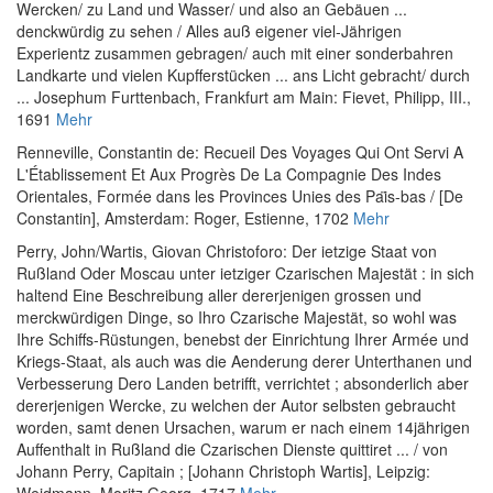
Wercken/ zu Land und Wasser/ und also an Gebäuen ...
denckwürdig zu sehen / Alles auß eigener viel-Jährigen
Experientz zusammen gebragen/ auch mit einer sonderbahren
Landkarte und vielen Kupfferstücken ... ans Licht gebracht/ durch
... Josephum Furttenbach
, Frankfurt am Main: Fievet, Philipp, III.,
1691
Mehr
Renneville, Constantin de
:
Recueil Des Voyages Qui Ont Servi A
L'Établissement Et Aux Progrès De La Compagnie Des Indes
Orientales, Formée dans les Provinces Unies des Pai͏̈s-bas / [De
Constantin]
, Amsterdam: Roger, Estienne, 1702
Mehr
Perry, John
/
Wartis, Giovan Christoforo
:
Der ietzige Staat von
Rußland Oder Moscau unter ietziger Czarischen Majestät : in sich
haltend Eine Beschreibung aller dererjenigen grossen und
merckwürdigen Dinge, so Ihro Czarische Majestät, so wohl was
Ihre Schiffs-Rüstungen, benebst der Einrichtung Ihrer Armée und
Kriegs-Staat, als auch was die Aenderung derer Unterthanen und
Verbesserung Dero Landen betrifft, verrichtet ; absonderlich aber
dererjenigen Wercke, zu welchen der Autor selbsten gebraucht
worden, samt denen Ursachen, warum er nach einem 14jährigen
Auffenthalt in Rußland die Czarischen Dienste quittiret ... / von
Johann Perry, Capitain ; [Johann Christoph Wartis]
, Leipzig:
Weidmann, Moritz Georg, 1717
Mehr