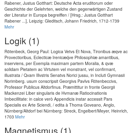
Rabener, Justus Gotthart
:
Deutsche Acta eruditorum oder
Geschichte der Gelehrten, welche den gegenwärtigen Zustand
der Literatur in Europa begreiffen / [Hrsg.: Justus Gotthart
Rabener ...]
, Leipzig: Gleditsch, Johann Friedrich, 1712-1739
Mehr
Logik (1)
Rötenbeck, Georg Paul
:
Logica Vetvs Et Nova, Tironibus æqve ac
Provectioribus, Eclecticæ Irenicæq́ve Philosophiæ amantibus,
inserviens, per Exempla maximam partem Moralia, & qvæ
solidam Pietatem ac Virtutem vel monstrant, vel confirmant,
illustrata / Qvam Illvstris Senatvs Norici jussu, in Incluti Gymnasii
Norimberg. usum conscripsit Georgivs Pavlvs Rötenbeccivs,
Professor Publicus Altdorfinus. Præmittitur in fronte Georgii
Mackenzei Liber singularis de Hvmanæ Ratiocinationis
Imbecillitate: in calce verò Appendicis instar accessit Pars
Specialis ex Arte Sciendi, / edita à Thoma Goveano, Anglo
,
Nürnberg/Altdorf bei Nürnberg: Streck, Engelbert/Meyer, Heinrich,
1703
Mehr
Magnetismus (1)