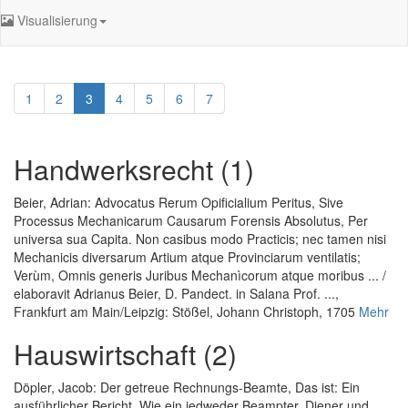
Visualisierung
1
2
3
4
5
6
7
Handwerksrecht (1)
Beier, Adrian
:
Advocatus Rerum Opificialium Peritus, Sive
Processus Mechanicarum Causarum Forensis Absolutus, Per
universa sua Capita. Non casibus modo Practicis; nec tamen nisi
Mechanicis diversarum Artium atque Provinciarum ventilatis;
Verùm, Omnis generis Juribus Mechanìcorum atque moribus ... /
elaboravit Adrianus Beier, D. Pandect. in Salana Prof. ...
,
Frankfurt am Main/Leipzig: Stößel, Johann Christoph, 1705
Mehr
Hauswirtschaft (2)
Döpler, Jacob
:
Der getreue Rechnungs-Beamte, Das ist: Ein
ausführlicher Bericht, Wie ein jedweder Beampter, Diener und