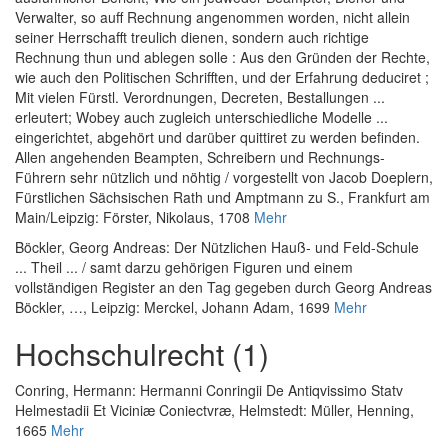
Verwalter, so auff Rechnung angenommen worden, nicht allein
seiner Herrschafft treulich dienen, sondern auch richtige
Rechnung thun und ablegen solle : Aus den Gründen der Rechte,
wie auch den Politischen Schrifften, und der Erfahrung deduciret ;
Mit vielen Fürstl. Verordnungen, Decreten, Bestallungen ...
erleutert; Wobey auch zugleich unterschiedliche Modelle ...
eingerichtet, abgehört und darüber quittiret zu werden befinden.
Allen angehenden Beampten, Schreibern und Rechnungs-
Führern sehr nützlich und nöhtig / vorgestellt von Jacob Doeplern,
Fürstlichen Sächsischen Rath und Amptmann zu S.
, Frankfurt am
Main/Leipzig: Förster, Nikolaus, 1708
Mehr
Böckler, Georg Andreas
:
Der Nützlichen Hauß- und Feld-Schule
... Theil ... / samt darzu gehörigen Figuren und einem
vollständigen Register an den Tag gegeben durch Georg Andreas
Böckler, …
, Leipzig: Merckel, Johann Adam, 1699
Mehr
Hochschulrecht (1)
Conring, Hermann
:
Hermanni Conringii De Antiqvissimo Statv
Helmestadii Et Viciniæ Coniectvræ
, Helmstedt: Müller, Henning,
1665
Mehr