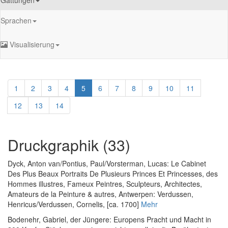
Sprachen
Visualisierung
1
2
3
4
5
6
7
8
9
10
11
12
13
14
Druckgraphik (33)
Dyck, Anton van
/
Pontius, Paul
/
Vorsterman, Lucas
:
Le Cabinet
Des Plus Beaux Portraits De Plusieurs Princes Et Princesses, des
Hommes illustres, Fameux Peintres, Sculpteurs, Architectes,
Amateurs de la Peinture & autres
, Antwerpen: Verdussen,
Henricus/Verdussen, Cornelis, [ca. 1700]
Mehr
Bodenehr, Gabriel, der Jüngere
:
Europens Pracht und Macht in