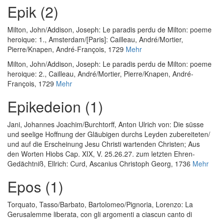
Epik (2)
Milton, John
/
Addison, Joseph
:
Le paradis perdu de Milton: poeme
heroique: 1.
, Amsterdam/[Paris]: Cailleau, André/Mortier,
Pierre/Knapen, André-François, 1729
Mehr
Milton, John
/
Addison, Joseph
:
Le paradis perdu de Milton: poeme
heroique: 2.
, Cailleau, André/Mortier, Pierre/Knapen, André-
François, 1729
Mehr
Epikedeion (1)
Jani, Johannes Joachim
/
Burchtorff, Anton Ulrich von
:
Die süsse
und seelige Hoffnung der Gläubigen durchs Leyden zubereiteten/
und auf die Erscheinung Jesu Christi wartenden Christen; Aus
den Worten Hiobs Cap. XIX, V. 25.26.27. zum letzten Ehren-
Gedächtniß
, Ellrich: Curd, Ascanius Christoph Georg, 1736
Mehr
Epos (1)
Torquato, Tasso
/
Barbato, Bartolomeo
/
Pignoria, Lorenzo
:
La
Gerusalemme liberata, con gli argomenti a ciascun canto di