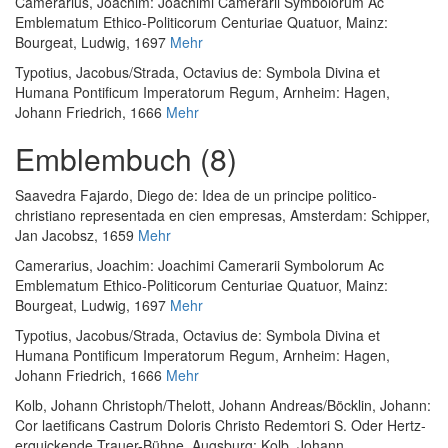
Camerarius, Joachim
:
Joachimi Camerarii Symbolorum Ac
Emblematum Ethico-Politicorum Centuriae Quatuor
, Mainz:
Bourgeat, Ludwig, 1697
Mehr
Typotius, Jacobus
/
Strada, Octavius de
:
Symbola Divina et
Humana Pontificum Imperatorum Regum
, Arnheim: Hagen,
Johann Friedrich, 1666
Mehr
Emblembuch (8)
Saavedra Fajardo, Diego de
:
Idea de un principe politico-
christiano representada en cien empresas
, Amsterdam: Schipper,
Jan Jacobsz, 1659
Mehr
Camerarius, Joachim
:
Joachimi Camerarii Symbolorum Ac
Emblematum Ethico-Politicorum Centuriae Quatuor
, Mainz:
Bourgeat, Ludwig, 1697
Mehr
Typotius, Jacobus
/
Strada, Octavius de
:
Symbola Divina et
Humana Pontificum Imperatorum Regum
, Arnheim: Hagen,
Johann Friedrich, 1666
Mehr
Kolb, Johann Christoph
/
Thelott, Johann Andreas
/
Böcklin, Johann
:
Cor laetificans Castrum Doloris Christo Redemtori S. Oder Hertz-
erquickende Trauer-Bühne
, Augsburg: Kolb, Johann