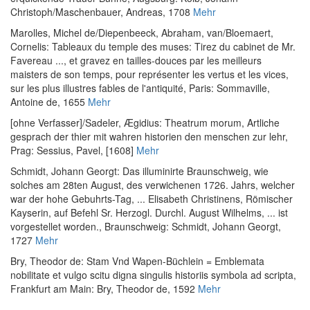
Christoph/Maschenbauer, Andreas, 1708
Mehr
Marolles, Michel de
/
Diepenbeeck, Abraham, van
/
Bloemaert,
Cornelis
:
Tableaux du temple des muses: Tirez du cabinet de Mr.
Favereau ..., et gravez en tailles-douces par les meilleurs
maisters de son temps, pour représenter les vertus et les vices,
sur les plus illustres fables de l'antiquité
, Paris: Sommaville,
Antoine de, 1655
Mehr
[ohne Verfasser]
/
Sadeler, Ægidius
:
Theatrum morum, Artliche
gesprach der thier mit wahren historien den menschen zur lehr
,
Prag: Sessius, Pavel, [1608]
Mehr
Schmidt, Johann Georgt
:
Das illuminirte Braunschweig, wie
solches am 28ten August, des verwichenen 1726. Jahrs, welcher
war der hohe Gebuhrts-Tag, ... Elisabeth Christinens, Römischer
Kayserin, auf Befehl Sr. Herzogl. Durchl. August Wilhelms, ... ist
vorgestellet worden.
, Braunschweig: Schmidt, Johann Georgt,
1727
Mehr
Bry, Theodor de
:
Stam Vnd Wapen-Büchlein = Emblemata
nobilitate et vulgo scitu digna singulis historiis symbola ad scripta
,
Frankfurt am Main: Bry, Theodor de, 1592
Mehr