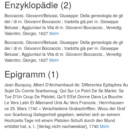
Enzyklopädie (2)
Boccaccio, Giovanni
/
Betussi, Giuseppe
:
Della geneologia de gli
dei / di m. Giovanni Boccaccio ; tradotta già per m. Gioseppe
Betussi ; Aggiuntavi la Vita di m. Giovanni Boccaccio.
, Venedig:
Valentini, Giorgio, 1627
Mehr
Boccaccio, Giovanni
/
Betussi, Giuseppe
:
Della geneologia de gli
dei / di m. Giovanni Boccaccio ; tradotta già per m. Gioseppe
Betussi ; Aggiuntavi la Vita di m. Giovanni Boccaccio.
, Venedig:
Valentini, Giorgio, 1627
Mehr
Epigramm (1)
Jean Bucquoy, Albert D'Archambaud de
:
Differentes Epitaphes Au
Sujet Du Comte Scarboroug, Qui Sur Le Point De Se Marier, Se
Tue D'Un Coup De Pistolet, Qu'Il S'Est Donne Dans La Bouche:
Le Vers Latin Et Allemand Unis Au Vers Francois ; Herrnhausen
ce 25. Mars 1740 = Verschiedene Grabschrifften, Wozu der Graf
von Scarborug Gelegenheit gegeben, welcher sich an seinem
Hochzeits-Tage mit einem Pistolen-Schuß durch den Mund
ertödtet hat
, s. l.: [Verlag nicht nachweisbar], 1740
Mehr