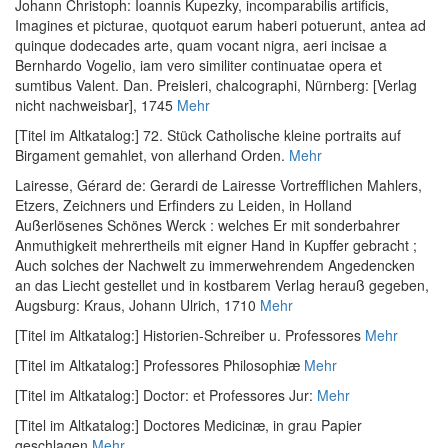
Johann Christoph
:
Ioannis Kupezky, incomparabilis artificis,
Imagines et picturae, quotquot earum haberi potuerunt, antea ad
quinque dodecades arte, quam vocant nigra, aeri incisae a
Bernhardo Vogelio, iam vero similiter continuatae opera et
sumtibus Valent. Dan. Preisleri, chalcographi
, Nürnberg: [Verlag
nicht nachweisbar], 1745
Mehr
[Titel im Altkatalog:] 72. Stück Catholische kleine portraits auf
Birgament gemahlet, von allerhand Orden.
Mehr
Lairesse, Gérard de
:
Gerardi de Lairesse Vortrefflichen Mahlers,
Etzers, Zeichners und Erfinders zu Leiden, in Holland
Außerlösenes Schönes Werck : welches Er mit sonderbahrer
Anmuthigkeit mehrertheils mit eigner Hand in Kupffer gebracht ;
Auch solches der Nachwelt zu immerwehrendem Angedencken
an das Liecht gestellet und in kostbarem Verlag herauß gegeben
,
Augsburg: Kraus, Johann Ulrich, 1710
Mehr
[Titel im Altkatalog:] Historien-Schreiber u. Professores
Mehr
[Titel im Altkatalog:] Professores Philosophiæ
Mehr
[Titel im Altkatalog:] Doctor: et Professores Jur:
Mehr
[Titel im Altkatalog:] Doctores Medicinæ, in grau Papier
geschlagen
Mehr