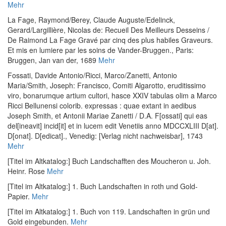
Mehr
La Fage, Raymond
/
Berey, Claude Auguste
/
Edelinck,
Gerard
/
Largillière, Nicolas de
:
Recueil Des Meilleurs Desseins /
De Raimond La Fage Gravé par cinq des plus habiles Graveurs.
Et mis en lumiere par les soins de Vander-Bruggen.
, Paris:
Bruggen, Jan van der, 1689
Mehr
Fossati, Davide Antonio
/
Ricci, Marco
/
Zanetti, Antonio
Maria
/
Smith, Joseph
:
Francisco, Comiti Algarotto, eruditissimo
viro, bonarumque artium cultori, hasce XXIV tabulas olim a Marco
Ricci Bellunensi colorib. expressas : quae extant in aedibus
Joseph Smith, et Antonii Mariae Zanetti / D.A. F[ossati] qui eas
del[ineavit] incid[it] et in lucem edit Venetiis anno MDCCXLIII D[at].
D[onat]. D[edicat].
, Venedig: [Verlag nicht nachweisbar], 1743
Mehr
[Titel im Altkatalog:] Buch Landschafften des Moucheron u. Joh.
Heinr. Rose
Mehr
[Titel im Altkatalog:] 1. Buch Landschaften in roth und Gold-
Papier.
Mehr
[Titel im Altkatalog:] 1. Buch von 119. Landschaften in grün und
Gold eingebunden.
Mehr