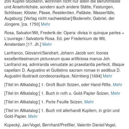
200 Kupfer-Stückenn, worinnen nicht nur allein die Berühmteste
und Ansehnlichste, sondern auch andere Stätte, Festungen,
Schlösser, Klöster, Pässe, Residentien, Palläste, Wasserfälle
,
Augsburg: [Verlag nicht nachweisbar]/Bodenehr, Gabriel, der
Jüngere, [ca. 1750]
Mehr
Rosa, Salvator
/
Wit, Frederik de
:
Opera: divisa in quinque partes =
L'ouvrage / Salvatoris Rosa. Ed. per Fredericum de Wit
,
Amsterdam [17. Jh.]
Mehr
Lanfranco, Giovanni
/
Sandrart, Johann Jacob von
:
Icones
excellentissimarum picturarum quas artificiosa manus Joh.
Lanfranci eq. admiranda venustate ac praestantia perfecit, illisque
capellam D. Augustino et Guilielmo sacram romae in aedibus D.
Augustini illustravit condecoravitque
, Nürnberg [1694]
Mehr
[Titel im Altkatalog:] 1. Groß Buch Scizen, oder Hand-Riße.
Mehr
[Titel im Altkatalog:] 1. Buch in roth u. Gold-Papier Scizen.
Mehr
[Titel im Altkatalog:] 1. Porte Feuille Scizen.
Mehr
[Titel im Altkatalog:] 1. Buch mit allerhandt Kupfern, in grün und
Gold-Papier.
Mehr
Kupecký, Jan
/
Vogel, Bernhard
/
Preißler, Valentin Daniel
/
Vogel,