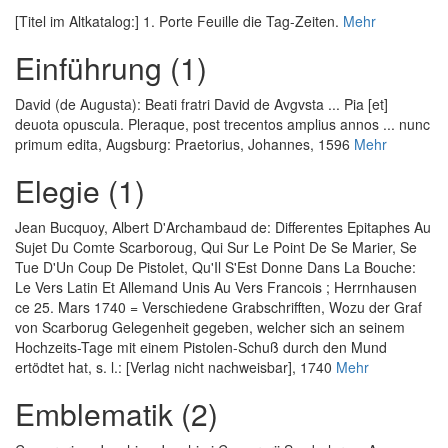
[Titel im Altkatalog:] 1. Porte Feuille die Tag-Zeiten.
Mehr
Einführung (1)
David (de Augusta)
:
Beati fratri David de Avgvsta ... Pia [et]
deuota opuscula. Pleraque, post trecentos amplius annos ... nunc
primum edita
, Augsburg: Praetorius, Johannes, 1596
Mehr
Elegie (1)
Jean Bucquoy, Albert D'Archambaud de
:
Differentes Epitaphes Au
Sujet Du Comte Scarboroug, Qui Sur Le Point De Se Marier, Se
Tue D'Un Coup De Pistolet, Qu'Il S'Est Donne Dans La Bouche:
Le Vers Latin Et Allemand Unis Au Vers Francois ; Herrnhausen
ce 25. Mars 1740 = Verschiedene Grabschrifften, Wozu der Graf
von Scarborug Gelegenheit gegeben, welcher sich an seinem
Hochzeits-Tage mit einem Pistolen-Schuß durch den Mund
ertödtet hat
, s. l.: [Verlag nicht nachweisbar], 1740
Mehr
Emblematik (2)