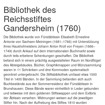
Bibliothek des
Reichsstiftes
Gandersheim (1760)
Die Bibliothek wurde von Fürstäbtissin Elisabeth Ernestine
Antonie von Sachsen-Meiningen (1681–1766) mit Unterstützung
ihres Haushofmeisters Johann Anton Kroll von Freyen (1666–
1749) durch Ankauf auf dem internationalen Buchmarkt sowie
durch teils erbetene Schenkungen geschaffen. Die Bibliothek
befand sich in einem prächtig ausgestatteten Raum im Nordflügel
des Abteigebäudes. Bücher, Graphikmappen und Münzsammlung
waren in 11 Schränken und drei Kommoden systematisch
geordnet untergebracht. Die Stiftsbibliothek umfasst etwa 1000
Titel in 1400 Bänden. In der Sammlung befanden sich auch
Buchbestände aus der Sommerresidenz der Fürstäbtissin in
Brunshausen. Diese Bände waren einheitlich in Leder gebunden
und teilweise mit dem goldenen Stiftswappen und dem Exlibris
der Äbtissin versehen. Widmungen weisen auf die jeweiligen
Stifter hin. Nach der Aufhebung des Stiftes 1810 wurden