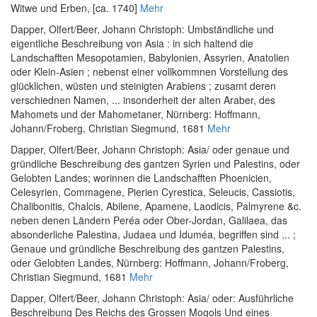
Witwe und Erben, [ca. 1740]
Mehr
Dapper, Olfert
/
Beer, Johann Christoph
:
Umbständliche und
eigentliche Beschreibung von Asia : in sich haltend die
Landschafften Mesopotamien, Babylonien, Assyrien, Anatolien
oder Klein-Asien ; nebenst einer vollkommnen Vorstellung des
glücklichen, wüsten und steinigten Arabiens ; zusamt deren
verschiednen Namen, ... insonderheit der alten Araber, des
Mahomets und der Mahometaner
, Nürnberg: Hoffmann,
Johann/Froberg, Christian Siegmund, 1681
Mehr
Dapper, Olfert
/
Beer, Johann Christoph
:
Asia/ oder genaue und
gründliche Beschreibung des gantzen Syrien und Palestins, oder
Gelobten Landes; worinnen die Landschafften Phoenicien,
Celesyrien, Commagene, Pierien Cyrestica, Seleucis, Cassiotis,
Chalibonitis, Chalcis, Abilene, Apamene, Laodicis, Palmyrene &c.
neben denen Ländern Peréa oder Ober-Jordan, Galilaea, das
absonderliche Palestina, Judaea und Iduméa, begriffen sind ... ;
Genaue und gründliche Beschreibung des gantzen Palestins,
oder Gelobten Landes
, Nürnberg: Hoffmann, Johann/Froberg,
Christian Siegmund, 1681
Mehr
Dapper, Olfert
/
Beer, Johann Christoph
:
Asia/ oder: Ausführliche
Beschreibung Des Reichs des Grossen Mogols Und eines