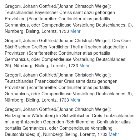
Gregorii, Johann Gottfried
/
[Johann Christoph Weigel]
:
Teutschlandes Bayerischer Creiss samt dazu gehörigen
Provintzen (Schriftenreihe: Continuirter atlas portatilis
Germanicus, oder Compendieuse Vorstellung Deutschlandes; 6)
,
Nürnberg: Bieling, Lorentz, 1733
Mehr
Gregorii, Johann Gottfried
/
[Johann Christoph Weigel]
:
Des Ober-
Sächßischen Creißes Nordlicher Theil mit seinen abgetheilten
Provintzen (Schriftenreihe: Continuirter atlas portatilis
Germanicus, oder Compendieuse Vorstellung Deutschlandes;
25)
, Nürnberg: Bieling, Lorentz, 1733
Mehr
Gregorii, Johann Gottfried
/
[Johann Christoph Weigel]
:
Teutschlandes Fraenckischer Creis samt dazu gehörigen
Provintzen (Schriftenreihe: Continuirter atlas portatilis
Germanicus, oder Compendieuse Vorstellung Deutschlandes; 9)
,
Nürnberg: Bieling, Lorentz, 1733
Mehr
Gregorii, Johann Gottfried
/
[Johann Christoph Weigel]
:
Hertzogthum Würtenberg im Schwäbischen Creis Teutzschlandes
mit angräntzenden Gegenden (Schriftenreihe: Continuirter atlas
portatilis Germanicus, oder Compendieuse Vorstellung
Deutschlandes; 8)
, Nürnberg: Bieling, Lorentz, 1733
Mehr