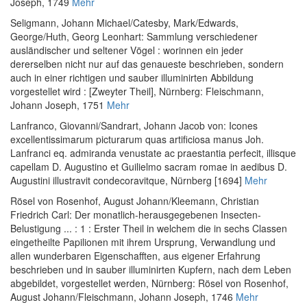
Joseph, 1749
Mehr
Seligmann, Johann Michael
/
Catesby, Mark
/
Edwards,
George
/
Huth, Georg Leonhart
:
Sammlung verschiedener
ausländischer und seltener Vögel : worinnen ein jeder
dererselben nicht nur auf das genaueste beschrieben, sondern
auch in einer richtigen und sauber illuminirten Abbildung
vorgestellet wird : [Zweyter Theil]
, Nürnberg: Fleischmann,
Johann Joseph, 1751
Mehr
Lanfranco, Giovanni
/
Sandrart, Johann Jacob von
:
Icones
excellentissimarum picturarum quas artificiosa manus Joh.
Lanfranci eq. admiranda venustate ac praestantia perfecit, illisque
capellam D. Augustino et Guilielmo sacram romae in aedibus D.
Augustini illustravit condecoravitque
, Nürnberg [1694]
Mehr
Rösel von Rosenhof, August Johann
/
Kleemann, Christian
Friedrich Carl
:
Der monatlich-herausgegebenen Insecten-
Belustigung ... : 1 : Erster Theil in welchem die in sechs Classen
eingetheilte Papilionen mit ihrem Ursprung, Verwandlung und
allen wunderbaren Eigenschafften, aus eigener Erfahrung
beschrieben und in sauber illuminirten Kupfern, nach dem Leben
abgebildet, vorgestellet werden
, Nürnberg: Rösel von Rosenhof,
August Johann/Fleischmann, Johann Joseph, 1746
Mehr