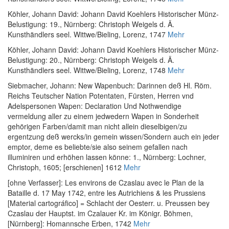
Köhler, Johann David
:
Johann David Koehlers Historischer Münz-
Belustigung: 19.
, Nürnberg: Christoph Weigels d. Ä.
Kunsthändlers seel. Wittwe/Bieling, Lorenz, 1747
Mehr
Köhler, Johann David
:
Johann David Koehlers Historischer Münz-
Belustigung: 20.
, Nürnberg: Christoph Weigels d. Ä.
Kunsthändlers seel. Wittwe/Bieling, Lorenz, 1748
Mehr
Siebmacher, Johann
:
New Wapenbuch: Darinnen deß Hl. Röm.
Reichs Teutscher Nation Potentaten, Fürsten, Herren vnd
Adelspersonen Wapen: Declaration Und Nothwendige
vermeldung aller zu einem jedwedern Wapen in Sonderheit
gehörigen Farben/damit man nicht allein dieselbigen/zu
ergentzung deß wercks/in gemein wissen/Sondern auch ein jeder
emptor, deme es beliebte/sie also seinem gefallen nach
illuminiren und erhöhen lassen könne: 1.
, Nürnberg: Lochner,
Christoph, 1605; [erschienen] 1612
Mehr
[ohne Verfasser]
:
Les environs de Czaslau avec le Plan de la
Bataille d. 17 May 1742, entre les Autrichiens & les Prussiens
[Material cartográfico] = Schlacht der Oesterr. u. Preussen bey
Czaslau der Hauptst. im Czalauer Kr. im Königr. Böhmen
,
[Nürnberg]: Homannsche Erben, 1742
Mehr