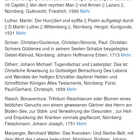
16 Capitel.|| Von dem reychen Man || vnd Armen || Lazaro.||
,
Nürnberg: Gutknecht, Friedrich, 1560
Mehr
Luther, Martin
:
Der Hun||dert vnd eylffte || Psalm außgelegt durch
|| D.Martin Luther.|| Wittemberg.||
, Nürnberg: Hergot, Kunigunde,
1531
Mehr
Scriver, Christian
/
Goclenius, Christian
/
Simonis, Paul
:
Christian
Scrivers Güldenes und in seinem Seelen-Schatze beygelegtes
Gebet-Kleinod
, Nürnberg: Johann Hoffmanns Erben, 1713
Mehr
Dilherr; Johann Michael
:
Tugendschaz und Lasterplaz: Das ist:
Christliche Anweisung zu Gottseliger Betrachtung Des Lebens
und Wandels der heiligen Ertzvätter dapferer Helden und
fürtrefflicher Königen Altes Testaments
, Nürnberg: Fürst,
Paul/Gerhard, Christoph, 1659
Mehr
Riesch, Bonaventura
:
Trifolium Rieschianum oder Blumen eines
lieblichen Geruchs von einem gewesenen Gärtner des Herrn am
Boden-See, zur Stärk- und Verwahrung der Gesunden , zur Heil-
und Erquickung der Kranken vormals gepflanzet
, Nürnberg:
Fleischmann, Johann Joseph, 1751
Mehr
Marperger, Bernhard Walter
:
Das Krancken- Und Sterbe-Bett, mit
dem Wort des Lebens beleuchtet
, Nürnberg: Rüdiger, Johann