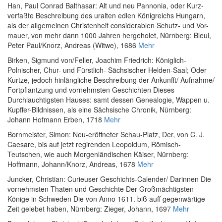
Han, Paul Conrad Balthasar
:
Alt und neu Pannonia, oder Kurz-
verfaßte Beschreibung des uralten edlen Königreichs Hungarn,
als der allgemeinen Christenheit considerablen Schutz- und Vor-
mauer, von mehr dann 1000 Jahren hergeholet
, Nürnberg: Bleul,
Peter Paul/Knorz, Andreas (Witwe), 1686
Mehr
Birken, Sigmund von
/
Feller, Joachim Friedrich
:
Königlich-
Polnischer, Chur- und Fürstlich- Sächsischer Helden-Saal; Oder
Kurtze, jedoch hinlängliche Beschreibung der Ankunfft/ Aufnahme/
Fortpflantzung und vornehmsten Geschichten Dieses
Durchlauchtigsten Hauses: samt dessen Genealogie, Wappen u.
Kupffer-Bildnissen, als eine Sächsische Chronik
, Nürnberg:
Johann Hofmann Erben, 1718
Mehr
Bornmeister, Simon
:
Neu-eröffneter Schau-Platz, Der, von C. J.
Caesare, bis auf jetzt regirenden Leopoldum, Römisch-
Teutschen, wie auch Morgenländischen Käiser
, Nürnberg:
Hoffmann, Johann/Knorz, Andreas, 1678
Mehr
Juncker, Christian
:
Curieuser Geschichts-Calender/ Darinnen Die
vornehmsten Thaten und Geschichte Der Großmächtigsten
Könige in Schweden Die von Anno 1611. biß auff gegenwärtige
Zeit gelebet haben
, Nürnberg: Zieger, Johann, 1697
Mehr