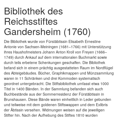
Bibliothek des
Reichsstiftes
Gandersheim (1760)
Die Bibliothek wurde von Fürstäbtissin Elisabeth Ernestine
Antonie von Sachsen-Meiningen (1681–1766) mit Unterstützung
ihres Haushofmeisters Johann Anton Kroll von Freyen (1666–
1749) durch Ankauf auf dem internationalen Buchmarkt sowie
durch teils erbetene Schenkungen geschaffen. Die Bibliothek
befand sich in einem prächtig ausgestatteten Raum im Nordflügel
des Abteigebäudes. Bücher, Graphikmappen und Münzsammlung
waren in 11 Schränken und drei Kommoden systematisch
geordnet untergebracht. Die Stiftsbibliothek umfasst etwa 1000
Titel in 1400 Bänden. In der Sammlung befanden sich auch
Buchbestände aus der Sommerresidenz der Fürstäbtissin in
Brunshausen. Diese Bände waren einheitlich in Leder gebunden
und teilweise mit dem goldenen Stiftswappen und dem Exlibris
der Äbtissin versehen. Widmungen weisen auf die jeweiligen
Stifter hin. Nach der Aufhebung des Stiftes 1810 wurden