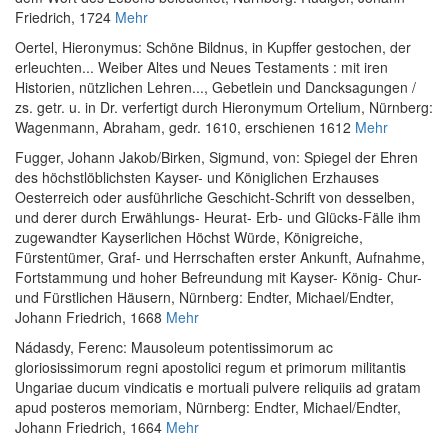
Friedrich, 1724
Mehr
Oertel, Hieronymus
:
Schöne Bildnus, in Kupffer gestochen, der
erleuchten... Weiber Altes und Neues Testaments : mit iren
Historien, nützlichen Lehren..., Gebetlein und Dancksagungen /
zs. getr. u. in Dr. verfertigt durch Hieronymum Ortelium
, Nürnberg:
Wagenmann, Abraham, gedr. 1610, erschienen 1612
Mehr
Fugger, Johann Jakob
/
Birken, Sigmund, von
:
Spiegel der Ehren
des höchstlöblichsten Kayser- und Königlichen Erzhauses
Oesterreich oder ausführliche Geschicht-Schrift von desselben,
und derer durch Erwählungs- Heurat- Erb- und Glücks-Fälle ihm
zugewandter Kayserlichen Höchst Würde, Königreiche,
Fürstentümer, Graf- und Herrschaften erster Ankunft, Aufnahme,
Fortstammung und hoher Befreundung mit Kayser- König- Chur-
und Fürstlichen Häusern
, Nürnberg: Endter, Michael/Endter,
Johann Friedrich, 1668
Mehr
Nádasdy, Ferenc
:
Mausoleum potentissimorum ac
gloriosissimorum regni apostolici regum et primorum militantis
Ungariae ducum vindicatis e mortuali pulvere reliquiis ad gratam
apud posteros memoriam
, Nürnberg: Endter, Michael/Endter,
Johann Friedrich, 1664
Mehr