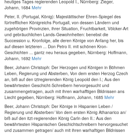
heutiges Tages regierenden Leopold I.
, Nürnberg: Zieger,
Johann, 1684
Mehr
Peter, II. (Portugal, König)
:
Majestättischer Ehren-Spiegel des
fürtrefflichen Königreichs Portugall, von dessen Ländern und
zugehörigen Provinzien, ihrer Situation, Fruchtbarkeit, Völcker-Art
und gebräuchlichen Lands-Gewohnheiten: benebst die
Succession u. Kronfolge, alle deren Könige von Anfang her, bis
auf diesen letzteren ... Don Petro II. mit schönen Kron-
Geschichten ... gantz neu heraus gegeben
, Nürnberg: Hoffmann,
Johann, 1692
Mehr
Beer, Johann Christoph
:
Der Herzogen und Königen in Böhmen
Leben, Regierung und Absterben, Von dem ersten Herzog Czech
an, biß auf den iztregierenden König Leopold den I.; Aus den
bewährtesten Geschicht-Schreibern hervorgesucht und
zusammengetragen, auch mit ihren warhafftigen Bildnissen ans
Liecht gegeben
, Nürnberg: Hoffmann, Johann, 1685
Mehr
Beer, Johann Christoph
:
Der Könige in Hispanien Leben /
Regierung und Absterben/ Von dem ersten König Athanarico an/
biß auf den itzt-regierenden König Carln den II.: Aus den
bewährtesten Hispanischen Geschichtschreibern hervorgesuchet
und zusammen getragen/ auch mit ihren warhaftigen Bildnissen