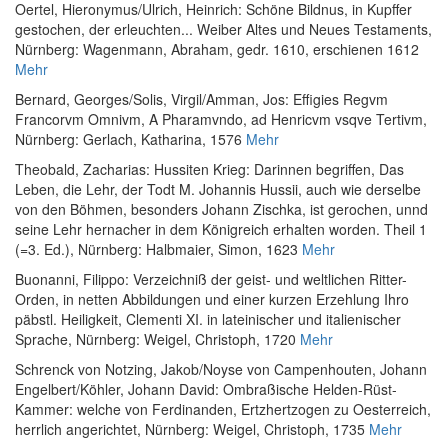
Oertel, Hieronymus
/
Ulrich, Heinrich
:
Schöne Bildnus, in Kupffer
gestochen, der erleuchten... Weiber Altes und Neues Testaments
,
Nürnberg: Wagenmann, Abraham, gedr. 1610, erschienen 1612
Mehr
Bernard, Georges
/
Solis, Virgil
/
Amman, Jos
:
Effigies Regvm
Francorvm Omnivm, A Pharamvndo, ad Henricvm vsqve Tertivm
,
Nürnberg: Gerlach, Katharina, 1576
Mehr
Theobald, Zacharias
:
Hussiten Krieg: Darinnen begriffen, Das
Leben, die Lehr, der Todt M. Johannis Hussii, auch wie derselbe
von den Böhmen, besonders Johann Zischka, ist gerochen, unnd
seine Lehr hernacher in dem Königreich erhalten worden. Theil 1
(=3. Ed.)
, Nürnberg: Halbmaier, Simon, 1623
Mehr
Buonanni, Filippo
:
Verzeichniß der geist- und weltlichen Ritter-
Orden, in netten Abbildungen und einer kurzen Erzehlung Ihro
päbstl. Heiligkeit, Clementi XI. in lateinischer und italienischer
Sprache
, Nürnberg: Weigel, Christoph, 1720
Mehr
Schrenck von Notzing, Jakob
/
Noyse von Campenhouten, Johann
Engelbert
/
Köhler, Johann David
:
Ombraßische Helden-Rüst-
Kammer: welche von Ferdinanden, Ertzhertzogen zu Oesterreich,
herrlich angerichtet
, Nürnberg: Weigel, Christoph, 1735
Mehr