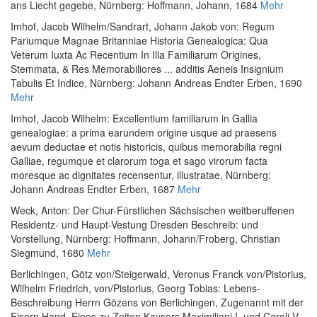
ans Liecht gegebe
, Nürnberg: Hoffmann, Johann, 1684
Mehr
Imhof, Jacob Wilhelm
/
Sandrart, Johann Jakob von
:
Regum
Pariumque Magnae Britanniae Historia Genealogica: Qua
Veterum Iuxta Ac Recentium In Illa Familiarum Origines,
Stemmata, & Res Memorabiliores ... additis Aeneis Insignium
Tabulis Et Indice
, Nürnberg: Johann Andreas Endter Erben, 1690
Mehr
Imhof, Jacob Wilhelm
:
Excellentium familiarum in Gallia
genealogiae: a prima earundem origine usque ad praesens
aevum deductae et notis historicis, quibus memorabilia regni
Galliae, regumque et clarorum toga et sago virorum facta
moresque ac dignitates recensentur, illustratae
, Nürnberg:
Johann Andreas Endter Erben, 1687
Mehr
Weck, Anton
:
Der Chur-Fürstlichen Sächsischen weitberuffenen
Residentz- und Haupt-Vestung Dresden Beschreib: und
Vorstellung
, Nürnberg: Hoffmann, Johann/Froberg, Christian
Siegmund, 1680
Mehr
Berlichingen, Götz von
/
Steigerwald, Veronus Franck von
/
Pistorius,
Wilhelm Friedrich, von
/
Pistorius, Georg Tobias
:
Lebens-
Beschreibung Herrn Gözens von Berlichingen, Zugenannt mit der
Eisern Hand, Eines zu Zeiten Kaysers Maximiliani I. und Caroli V.