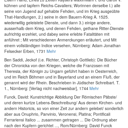
kühnen und tapfern Reichs-Cavaliers; Worinnen derselbe I.) alle
seine von Jugend auf gehabte Fehden, und im Krieg ausgeübte
That-Handlungen, 2.) seine in dem Bauern-Krieg A. 1525.
wiederwillig geleistete Dienste, und dann 3.) einige andere,
ausserhalb dem Krieg, und denen Fehden, gethane Ritter-Dienste
aufrichtig erzehlet, und dabey seine erlebte Fatalitäten mit
anführet ; Mit verschiedenen Anmerckungen erläutert, und Mit
einem vollständigen Indice versehen
, Nürnberg: Adam Jonathan
Felsecker Erben, 1731
Mehr
Ben Saddi, Jeckof (i.e. Richter, Christoph Gottlieb)
:
Die Bücher
der Chronicka von den Kriegen, welche die Franzosen mit
Theresia, der Königin zu Ungarn geführt haben in Oesterreich,
und im Reich Böhmen und in Bayerland und an einem Fluß, der
genannt wird der Rhein. Beschrieben in Jüdischer Schreibart. T.
1.
, Nürnberg: [Verlag nicht nachweisbar], 1744
Mehr
Funck, David
:
Kunstrichtige Abbildung Der Römischen Päbste/
und deren kurtze Lebens-Beschreibung/ Aus denen Kirchen- und
andern Historicis, so von einer Zeit zur andern gelebet/ sonderlich
aber aus Onuphrio, Panvinio, Veronensi, Platina; Pontificali
Ferrariensi Italico ... zusammen getragen ... Die Ordnung aber
nach den Kupfern gerichtet ...
, Rom/Nürnberg: David Funck