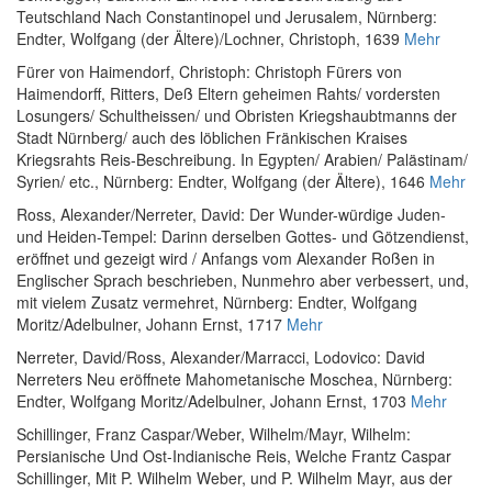
Teutschland Nach Constantinopel und Jerusalem
, Nürnberg:
Endter, Wolfgang (der Ältere)/Lochner, Christoph, 1639
Mehr
Fürer von Haimendorf, Christoph
:
Christoph Fürers von
Haimendorff, Ritters, Deß Eltern geheimen Rahts/ vordersten
Losungers/ Schultheissen/ und Obristen Kriegshaubtmanns der
Stadt Nürnberg/ auch des löblichen Fränkischen Kraises
Kriegsrahts Reis-Beschreibung. In Egypten/ Arabien/ Palästinam/
Syrien/ etc.
, Nürnberg: Endter, Wolfgang (der Ältere), 1646
Mehr
Ross, Alexander
/
Nerreter, David
:
Der Wunder-würdige Juden-
und Heiden-Tempel: Darinn derselben Gottes- und Götzendienst,
eröffnet und gezeigt wird / Anfangs vom Alexander Roßen in
Englischer Sprach beschrieben, Nunmehro aber verbessert, und,
mit vielem Zusatz vermehret
, Nürnberg: Endter, Wolfgang
Moritz/Adelbulner, Johann Ernst, 1717
Mehr
Nerreter, David
/
Ross, Alexander
/
Marracci, Lodovico
:
David
Nerreters Neu eröffnete Mahometanische Moschea
, Nürnberg:
Endter, Wolfgang Moritz/Adelbulner, Johann Ernst, 1703
Mehr
Schillinger, Franz Caspar
/
Weber, Wilhelm
/
Mayr, Wilhelm
:
Persianische Und Ost-Indianische Reis, Welche Frantz Caspar
Schillinger, Mit P. Wilhelm Weber, und P. Wilhelm Mayr, aus der