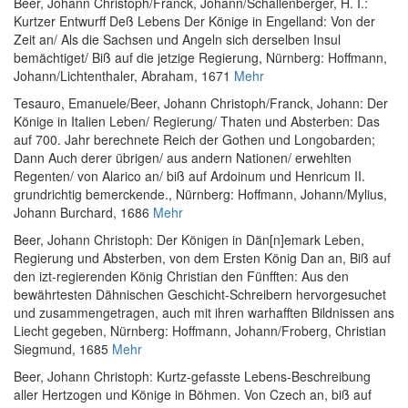
Beer, Johann Christoph
/
Franck, Johann
/
Schallenberger, H. I.
:
Kurtzer Entwurff Deß Lebens Der Könige in Engelland: Von der
Zeit an/ Als die Sachsen und Angeln sich derselben Insul
bemächtiget/ Biß auf die jetzige Regierung
, Nürnberg: Hoffmann,
Johann/Lichtenthaler, Abraham, 1671
Mehr
Tesauro, Emanuele
/
Beer, Johann Christoph
/
Franck, Johann
:
Der
Könige in Italien Leben/ Regierung/ Thaten und Absterben: Das
auf 700. Jahr berechnete Reich der Gothen und Longobarden;
Dann Auch derer übrigen/ aus andern Nationen/ erwehlten
Regenten/ von Alarico an/ biß auf Ardoinum und Henricum II.
grundrichtig bemerckende.
, Nürnberg: Hoffmann, Johann/Mylius,
Johann Burchard, 1686
Mehr
Beer, Johann Christoph
:
Der Königen in Dän[n]emark Leben,
Regierung und Absterben, von dem Ersten König Dan an, Biß auf
den izt-regierenden König Christian den Fünfften: Aus den
bewährtesten Dähnischen Geschicht-Schreibern hervorgesuchet
und zusammengetragen, auch mit ihren warhafften Bildnissen ans
Liecht gegeben
, Nürnberg: Hoffmann, Johann/Froberg, Christian
Siegmund, 1685
Mehr
Beer, Johann Christoph
:
Kurtz-gefasste Lebens-Beschreibung
aller Hertzogen und Könige in Böhmen. Von Czech an, biß auf