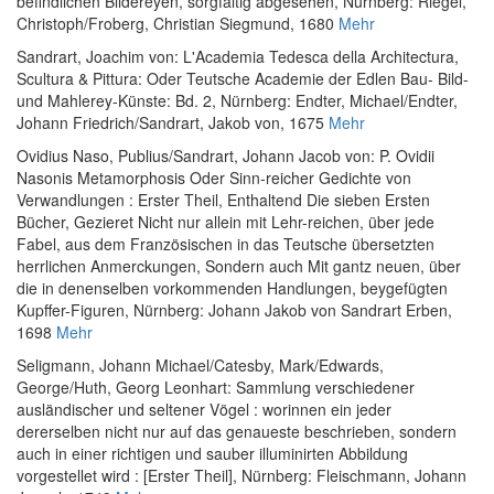
befindlichen Bildereyen, sorgfältig abgesehen
, Nürnberg: Riegel,
Christoph/Froberg, Christian Siegmund, 1680
Mehr
Sandrart, Joachim von
:
L'Academia Tedesca della Architectura,
Scultura & Pittura: Oder Teutsche Academie der Edlen Bau- Bild-
und Mahlerey-Künste: Bd. 2
, Nürnberg: Endter, Michael/Endter,
Johann Friedrich/Sandrart, Jakob von, 1675
Mehr
Ovidius Naso, Publius
/
Sandrart, Johann Jacob von
:
P. Ovidii
Nasonis Metamorphosis Oder Sinn-reicher Gedichte von
Verwandlungen : Erster Theil, Enthaltend Die sieben Ersten
Bücher, Gezieret Nicht nur allein mit Lehr-reichen, über jede
Fabel, aus dem Französischen in das Teutsche übersetzten
herrlichen Anmerckungen, Sondern auch Mit gantz neuen, über
die in denenselben vorkommenden Handlungen, beygefügten
Kupffer-Figuren
, Nürnberg: Johann Jakob von Sandrart Erben,
1698
Mehr
Seligmann, Johann Michael
/
Catesby, Mark
/
Edwards,
George
/
Huth, Georg Leonhart
:
Sammlung verschiedener
ausländischer und seltener Vögel : worinnen ein jeder
dererselben nicht nur auf das genaueste beschrieben, sondern
auch in einer richtigen und sauber illuminirten Abbildung
vorgestellet wird : [Erster Theil]
, Nürnberg: Fleischmann, Johann