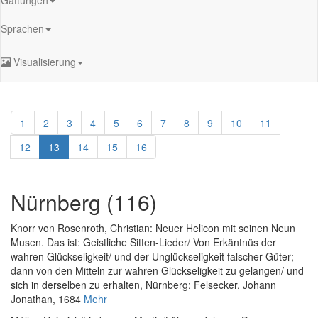
Sprachen
Visualisierung
1
2
3
4
5
6
7
8
9
10
11
12
13
14
15
16
Nürnberg (116)
Knorr von Rosenroth, Christian
:
Neuer Helicon mit seinen Neun
Musen. Das ist: Geistliche Sitten-Lieder/ Von Erkäntnüs der
wahren Glückseligkeit/ und der Unglückseligkeit falscher Güter;
dann von den Mitteln zur wahren Glückseligkeit zu gelangen/ und
sich in derselben zu erhalten
, Nürnberg: Felsecker, Johann
Jonathan, 1684
Mehr