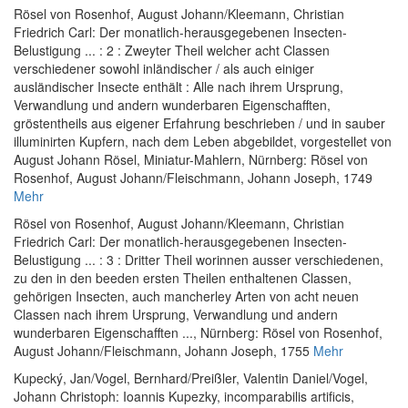
Rösel von Rosenhof, August Johann
/
Kleemann, Christian
Friedrich Carl
:
Der monatlich-herausgegebenen Insecten-
Belustigung ... : 2 : Zweyter Theil welcher acht Classen
verschiedener sowohl inländischer / als auch einiger
ausländischer Insecte enthält : Alle nach ihrem Ursprung,
Verwandlung und andern wunderbaren Eigenschafften,
gröstentheils aus eigener Erfahrung beschrieben / und in sauber
illuminirten Kupfern, nach dem Leben abgebildet, vorgestellet von
August Johann Rösel, Miniatur-Mahlern
, Nürnberg: Rösel von
Rosenhof, August Johann/Fleischmann, Johann Joseph, 1749
Mehr
Rösel von Rosenhof, August Johann
/
Kleemann, Christian
Friedrich Carl
:
Der monatlich-herausgegebenen Insecten-
Belustigung ... : 3 : Dritter Theil worinnen ausser verschiedenen,
zu den in den beeden ersten Theilen enthaltenen Classen,
gehörigen Insecten, auch mancherley Arten von acht neuen
Classen nach ihrem Ursprung, Verwandlung und andern
wunderbaren Eigenschafften ...
, Nürnberg: Rösel von Rosenhof,
August Johann/Fleischmann, Johann Joseph, 1755
Mehr
Kupecký, Jan
/
Vogel, Bernhard
/
Preißler, Valentin Daniel
/
Vogel,
Johann Christoph
:
Ioannis Kupezky, incomparabilis artificis,