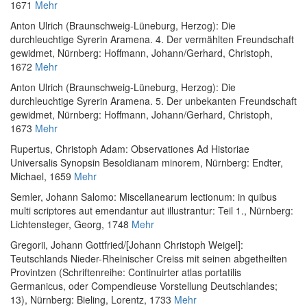
1671
Mehr
Anton Ulrich (Braunschweig-Lüneburg, Herzog)
:
Die
durchleuchtige Syrerin Aramena. 4. Der vermählten Freundschaft
gewidmet
, Nürnberg: Hoffmann, Johann/Gerhard, Christoph,
1672
Mehr
Anton Ulrich (Braunschweig-Lüneburg, Herzog)
:
Die
durchleuchtige Syrerin Aramena. 5. Der unbekanten Freundschaft
gewidmet
, Nürnberg: Hoffmann, Johann/Gerhard, Christoph,
1673
Mehr
Rupertus, Christoph Adam
:
Observationes Ad Historiae
Universalis Synopsin Besoldianam minorem
, Nürnberg: Endter,
Michael, 1659
Mehr
Semler, Johann Salomo
:
Miscellanearum lectionum: in quibus
multi scriptores aut emendantur aut illustrantur: Teil 1.
, Nürnberg:
Lichtensteger, Georg, 1748
Mehr
Gregorii, Johann Gottfried
/
[Johann Christoph Weigel]
:
Teutschlands Nieder-Rheinischer Creiss mit seinen abgetheilten
Provintzen (Schriftenreihe: Continuirter atlas portatilis
Germanicus, oder Compendieuse Vorstellung Deutschlandes;
13)
, Nürnberg: Bieling, Lorentz, 1733
Mehr