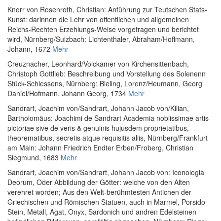
Knorr von Rosenroth, Christian
:
Anführung zur Teutschen Stats-
Kunst: darinnen die Lehr von offentlichen und allgemeinen
Reichs-Rechten Erzehlungs-Weise vorgetragen und berichtet
wird
, Nürnberg/Sulzbach: Lichtenthaler, Abraham/Hoffmann,
Johann, 1672
Mehr
Creuznacher, Leonhard
/
Volckamer von Kirchensittenbach,
Christoph Gottlieb
:
Beschreibung und Vorstellung des Solenenn
Stück-Schiessens
, Nürnberg: Bieling, Lorenz/Heumann, Georg
Daniel/Hofmann, Johann Georg, 1734
Mehr
Sandrart, Joachim von
/
Sandrart, Johann Jacob von
/
Kilian,
Bartholomäus
:
Joachimi de Sandrart Academia noblissimae artis
pictoriae sive de veris & genuinis hujusdem proprietatibus,
theorematibus, secretis atque requisitis aliis
, Nürnberg/Frankfurt
am Main: Johann Friedrich Endter Erben/Froberg, Christian
Siegmund, 1683
Mehr
Sandrart, Joachim von
/
Sandrart, Johann Jacob von
:
Iconologia
Deorum, Oder Abbildung der Götter: welche von den Alten
verehret worden; Aus den Welt-berühmtesten Antichen der
Griechischen und Römischen Statuen, auch in Marmel, Porsido-
Stein, Metall, Agat, Onyx, Sardonich und andren Edelsteinen