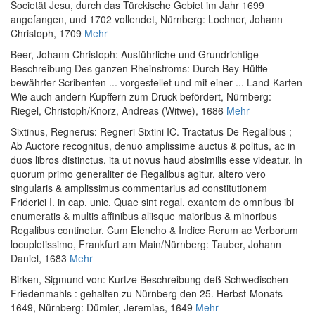
Societät Jesu, durch das Türckische Gebiet im Jahr 1699
angefangen, und 1702 vollendet
, Nürnberg: Lochner, Johann
Christoph, 1709
Mehr
Beer, Johann Christoph
:
Ausführliche und Grundrichtige
Beschreibung Des ganzen Rheinstroms: Durch Bey-Hülffe
bewährter Scribenten ... vorgestellet und mit einer ... Land-Karten
Wie auch andern Kupffern zum Druck befördert
, Nürnberg:
Riegel, Christoph/Knorz, Andreas (Witwe), 1686
Mehr
Sixtinus, Regnerus
:
Regneri Sixtini IC. Tractatus De Regalibus ;
Ab Auctore recognitus, denuo amplissime auctus & politus, ac in
duos libros distinctus, ita ut novus haud absimilis esse videatur. In
quorum primo generaliter de Regalibus agitur, altero vero
singularis & amplissimus commentarius ad constitutionem
Friderici I. in cap. unic. Quae sint regal. exantem de omnibus ibi
enumeratis & multis affinibus aliisque maioribus & minoribus
Regalibus continetur. Cum Elencho & Indice Rerum ac Verborum
locupletissimo
, Frankfurt am Main/Nürnberg: Tauber, Johann
Daniel, 1683
Mehr
Birken, Sigmund von
:
Kurtze Beschreibung deß Schwedischen
Friedenmahls : gehalten zu Nürnberg den 25. Herbst-Monats
1649
, Nürnberg: Dümler, Jeremias, 1649
Mehr