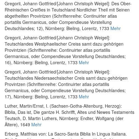
Gregorii, Johann Gottfried
/
[Johann Christoph Weigel]
:
Des Ober-
Rheinischen Creißes in Teutschland Nordlicher Theil mit Seinen
abgetheilten Provintzen (Schriftenreihe: Continuirter atlas
portatilis Germanicus, oder Compendieuse Vorstellung
Deutschlandes; 12)
, Nürnberg: Bieling, Lorentz, 1733
Mehr
Gregorii, Johann Gottfried
/
[Johann Christoph Weigel]
:
Teutschlandes Westphaelischer Creiss samt dazu gehörigen
Provintzien (Schriftenreihe: Continuirter atlas portatilis
Germanicus, oder Compendieuse Vorstellung Deutschlandes;
16)
, Nürnberg: Bieling, Lorentz, 1733
Mehr
Gregorii, Johann Gottfried
/
[Johann Christoph Weigel]
:
Teutschlandes Niedersaechsischer Creis samt dazu gehörigen
Provintzen (Schriftenreihe: Continuirter atlas portatilis
Germanicus, oder Compendieuse Vorstellung Deutschlandes;
17)
, Nürnberg: Bieling, Lorentz, 1733
Mehr
Luther, Martin
/
Ernst, I. (Sachsen-Gotha-Altenburg, Herzog)
:
Biblia, Das ist, Die gantze H. Schrifft, Altes und Newes Testaments
Teutsch, D. Martin Luthers
, Nürnberg: Endter, Wolfgang (der
Ältere), 1649
Mehr
Erberg, Matthias von
:
La Sacro-Santa Biblia In Lingua Italiana.