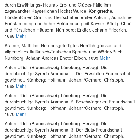
durch Erwählungs- Heurat- Erb- und Glücks-Fälle ihm
zugewandter Kayserlichen Höchst Würde, Königreiche,
Fürstentümer, Graf- und Herrschaften erster Ankunft, Aufnahme,
Fortstammung und hoher Befreundung mit Kayser- König- Chur-
und Fürstlichen Häusern
, Nürnberg: Endter, Johann Friedrich,
1668
Mehr
Kramer, Matthias
:
Neu-ausgefertigtes Herrlich-grosses und
allgemeines Italiänisch-Teutsches Sprach- und Wörter-Buch
,
Nürnberg: Johann Andreas Endter Erben, 1693
Mehr
Anton Ulrich (Braunschweig-Lüneburg, Herzog)
:
Die
durchleuchtige Syrerin Aramena. 1. Der Erwehlten Freundschaft
gewidmet
, Nürnberg: Hoffmann, Johann/Gerhard, Christoph,
1669
Mehr
Anton Ulrich (Braunschweig-Lüneburg, Herzog)
:
Die
durchleuchtige Syrerin Aramena. 2. Beschwiegerten Freundschaft
gewidmet
, Nürnberg: Hoffmann, Johann/Gerhard, Christoph,
1670
Mehr
Anton Ulrich (Braunschweig-Lüneburg, Herzog)
:
Die
durchleuchtige Syrerin Aramena. 3. Der Bluts-Freundschaft
gewidmet
, Nürnberg: Hoffmann, Johann/Gerhard, Christoph,