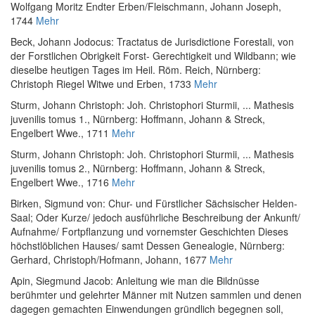
Wolfgang Moritz Endter Erben/Fleischmann, Johann Joseph,
1744
Mehr
Beck, Johann Jodocus
:
Tractatus de Jurisdictione Forestali, von
der Forstlichen Obrigkeit Forst- Gerechtigkeit und Wildbann; wie
dieselbe heutigen Tages im Heil. Röm. Reich
, Nürnberg:
Christoph Riegel Witwe und Erben, 1733
Mehr
Sturm, Johann Christoph
:
Joh. Christophori Sturmii, ... Mathesis
juvenilis tomus 1.
, Nürnberg: Hoffmann, Johann & Streck,
Engelbert Wwe., 1711
Mehr
Sturm, Johann Christoph
:
Joh. Christophori Sturmii, ... Mathesis
juvenilis tomus 2.
, Nürnberg: Hoffmann, Johann & Streck,
Engelbert Wwe., 1716
Mehr
Birken, Sigmund von
:
Chur- und Fürstlicher Sächsischer Helden-
Saal; Oder Kurze/ jedoch ausführliche Beschreibung der Ankunft/
Aufnahme/ Fortpflanzung und vornemster Geschichten Dieses
höchstlöblichen Hauses/ samt Dessen Genealogie
, Nürnberg:
Gerhard, Christoph/Hofmann, Johann, 1677
Mehr
Apin, Siegmund Jacob
:
Anleitung wie man die Bildnüsse
berühmter und gelehrter Männer mit Nutzen sammlen und denen
dagegen gemachten Einwendungen gründlich begegnen soll
,