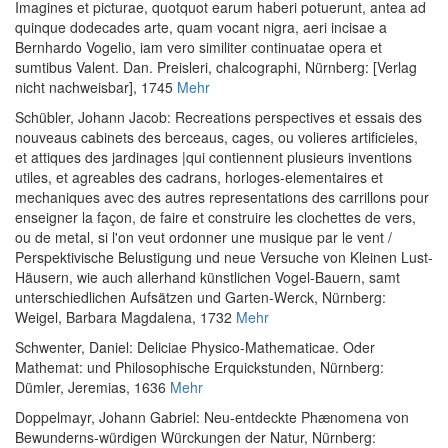
Imagines et picturae, quotquot earum haberi potuerunt, antea ad
quinque dodecades arte, quam vocant nigra, aeri incisae a
Bernhardo Vogelio, iam vero similiter continuatae opera et
sumtibus Valent. Dan. Preisleri, chalcographi
, Nürnberg: [Verlag
nicht nachweisbar], 1745
Mehr
Schübler, Johann Jacob
:
Recreations perspectives et essais des
nouveaus cabinets des berceaus, cages, ou volieres artificieles,
et attiques des jardinages |qui contiennent plusieurs inventions
utiles, et agreables des cadrans, horloges-elementaires et
mechaniques avec des autres representations des carrillons pour
enseigner la façon, de faire et construire les clochettes de vers,
ou de metal, si l'on veut ordonner une musique par le vent /
Perspektivische Belustigung und neue Versuche von Kleinen Lust-
Häusern, wie auch allerhand künstlichen Vogel-Bauern, samt
unterschiedlichen Aufsätzen und Garten-Werck
, Nürnberg:
Weigel, Barbara Magdalena, 1732
Mehr
Schwenter, Daniel
:
Deliciae Physico-Mathematicae. Oder
Mathemat: und Philosophische Erquickstunden
, Nürnberg:
Dümler, Jeremias, 1636
Mehr
Doppelmayr, Johann Gabriel
:
Neu-entdeckte Phænomena von
Bewunderns-würdigen Würckungen der Natur
, Nürnberg: