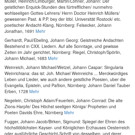
Müller, Heinrich
/
Limburger, Martin
/
Löhner, Johann
:
Der
geistlichen Erquick-Stunden des fürtrefflichen/ nunmehro
wohlseeligen Gottes-Lehrers/ Herrn Doctor Heinrich Müllers/
gewesenen Past. & P.P. bey der löbl. Universität Rostock/ etc.
poetischer Andacht-Klang
, Nürnberg: Felsecker, Johann
Jonathan, 1691
Mehr
Gerhardt, Paul
/
Ebeling, Johann Georg
:
Geistreiche Andachten
Bestehend in CXX. Liedern. Auf alle Sonntage, und gewisse
Zeiten im Jahr gerichtet
, Nürnberg: Riegel, Christoph/Spörlin,
Johann Michael, 1683
Mehr
Weinreich, Johann Michael
/
Wetzel, Johann Caspar
:
Singularia
Weinrichiana: das ist: Joh. Michael Weinreichs ... Merckwürdiges
Leben und Lieder, wie auch andere geistliche Poesien, uber die
Evangelia, Episteln, und Paßion
, Nürnberg: Johann Daniel Tauber
Erben, 1728
Mehr
Negelein, Christoph Adam
/
Feuerlein, Johann Conrad
:
Die alte
Zions-Harpfe/ Des Höchst seeligen Königs/ Propheten und
Poeten Davids Ehre
, Nürnberg
Mehr
Fugger, Johann Jacob
/
Birken, Sigmund
:
Spiegel der Ehren des
höchstlöblichsten Kayser- und Königlichen Erzhauses Oesterreich
oder ausführliche Geschicht-Schrift von desselben, und derer