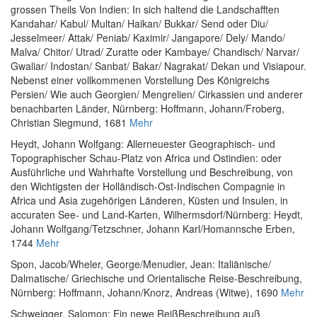
grossen Theils Von Indien: In sich haltend die Landschafften
Kandahar/ Kabul/ Multan/ Haikan/ Bukkar/ Send oder Diu/
Jesselmeer/ Attak/ Peniab/ Kaximir/ Jangapore/ Dely/ Mando/
Malva/ Chitor/ Utrad/ Zuratte oder Kambaye/ Chandisch/ Narvar/
Gwaliar/ Indostan/ Sanbat/ Bakar/ Nagrakat/ Dekan und Visiapour.
Nebenst einer vollkommenen Vorstellung Des Königreichs
Persien/ Wie auch Georgien/ Mengrelien/ Cirkassien und anderer
benachbarten Länder
, Nürnberg: Hoffmann, Johann/Froberg,
Christian Siegmund, 1681
Mehr
Heydt, Johann Wolfgang
:
Allerneuester Geographisch- und
Topographischer Schau-Platz von Africa und Ostindien: oder
Ausführliche und Wahrhafte Vorstellung und Beschreibung, von
den Wichtigsten der Holländisch-Ost-Indischen Compagnie in
Africa und Asia zugehörigen Länderen, Küsten und Insulen, in
accuraten See- und Land-Karten
, Wilhermsdorf/Nürnberg: Heydt,
Johann Wolfgang/Tetzschner, Johann Karl/Homannsche Erben,
1744
Mehr
Spon, Jacob
/
Wheler, George
/
Menudier, Jean
:
Italiänische/
Dalmatische/ Griechische und Orientalische Reise-Beschreibung
,
Nürnberg: Hoffmann, Johann/Knorz, Andreas (Witwe), 1690
Mehr
Schweigger, Salomon
:
Ein newe ReißBeschreibung auß