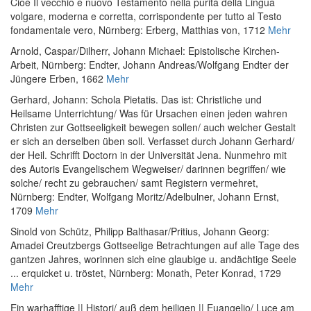
Cioè Il vecchio e nuovo Testamento nella purità della Lingua
volgare, moderna e corretta, corrispondente per tutto al Testo
fondamentale vero
, Nürnberg: Erberg, Matthias von, 1712
Mehr
Arnold, Caspar
/
Dilherr, Johann Michael
:
Epistolische Kirchen-
Arbeit
, Nürnberg: Endter, Johann Andreas/Wolfgang Endter der
Jüngere Erben, 1662
Mehr
Gerhard, Johann
:
Schola Pietatis. Das ist: Christliche und
Heilsame Unterrichtung/ Was für Ursachen einen jeden wahren
Christen zur Gottseeligkeit bewegen sollen/ auch welcher Gestalt
er sich an derselben üben soll. Verfasset durch Johann Gerhard/
der Heil. Schrifft Doctorn in der Universität Jena. Nunmehro mit
des Autoris Evangelischem Wegweiser/ darinnen begriffen/ wie
solche/ recht zu gebrauchen/ samt Registern vermehret
,
Nürnberg: Endter, Wolfgang Moritz/Adelbulner, Johann Ernst,
1709
Mehr
Sinold von Schütz, Philipp Balthasar
/
Pritius, Johann Georg
:
Amadei Creutzbergs Gottseelige Betrachtungen auf alle Tage des
gantzen Jahres, worinnen sich eine glaubige u. andächtige Seele
... erquicket u. tröstet
, Nürnberg: Monath, Peter Konrad, 1729
Mehr
Ein warhafftige || Histori/ auß dem heiligen || Euangelio/ Luce am