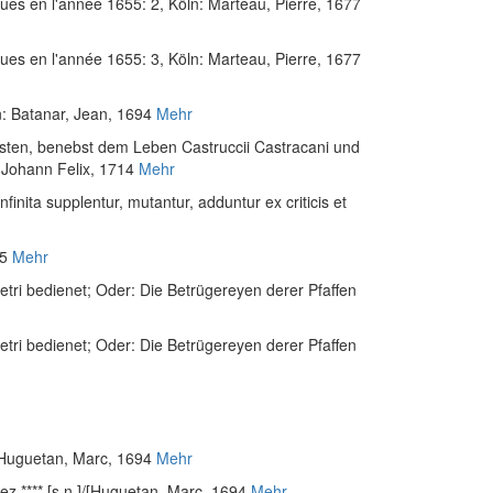
ques en l'année 1655: 2
, Köln: Marteau, Pierre, 1677
ques en l'année 1655: 3
, Köln: Marteau, Pierre, 1677
n: Batanar, Jean, 1694
Mehr
sten, benebst dem Leben Castruccii Castracani und
, Johann Felix, 1714
Mehr
ita supplentur, mutantur, adduntur ex criticis et
45
Mehr
etri bedienet; Oder: Die Betrügereyen derer Pfaffen
etri bedienet; Oder: Die Betrügereyen derer Pfaffen
]/[Huguetan, Marc, 1694
Mehr
hez **** [s.n.]/[Huguetan, Marc, 1694
Mehr