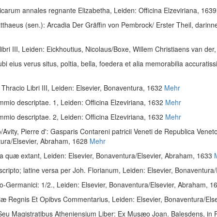
icarum annales regnante Elizabetha
, Leiden: Officina Elzeviriana, 1639
tthaeus (sen.)
:
Arcadia Der Gräffin von Pembrock/ Erster Theil, darinn
ri III
, Leiden: Eickhoutius, Nicolaus/Boxe, Willem Christiaens van der
ubi eius verus situs, poltia, bella, foedera et alia memorabilia accuratis
Thracio Libri III
, Leiden: Elsevier, Bonaventura, 1632
Mehr
mio descriptae. 1
, Leiden: Officina Elzeviriana, 1632
Mehr
mio descriptae. 2
, Leiden: Officina Elzeviriana, 1632
Mehr
o
/
Avity, Pierre d'
:
Gasparis Contareni patricii Veneti de Republica Venetor
tura/Elsevier, Abraham, 1628
Mehr
ia quæ extant
, Leiden: Elsevier, Bonaventura/Elsevier, Abraham, 1633
scripto; latine versa per Joh. Florianum
, Leiden: Elsevier, Bonaventura
o-Germanici: 1/2.
, Leiden: Elsevier, Bonaventura/Elsevier, Abraham, 1
lliæ Regnis Et Opibvs Commentarius
, Leiden: Elsevier, Bonaventura/El
eu Magistratibus Atheniensium Liber: Ex Musæo Joan. Balesdens, in Pri