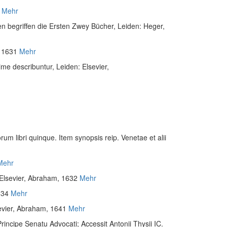
Mehr
en begriffen die Ersten Zwey Bücher
, Leiden: Heger,
, 1631
Mehr
sime describuntur
, Leiden: Elsevier,
um libri quinque. Item synopsis reip. Venetae et alii
Mehr
/Elsevier, Abraham, 1632
Mehr
634
Mehr
sevier, Abraham, 1641
Mehr
ncipe Senatu Advocati; Accessit Antonii Thysii IC.