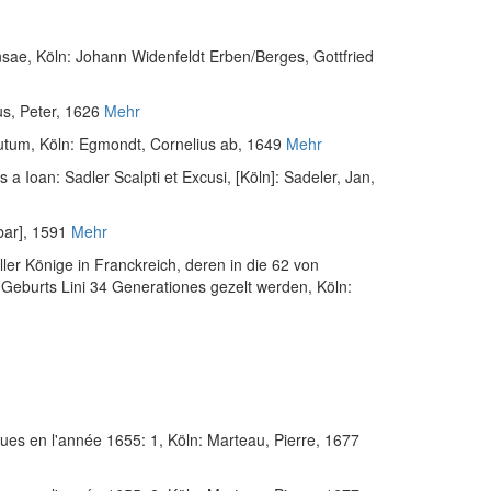
nsae
, Köln: Johann Widenfeldt Erben/Berges, Gottfried
us, Peter, 1626
Mehr
tutum
, Köln: Egmondt, Cornelius ab, 1649
Mehr
s a Ioan: Sadler Scalpti et Excusi
, [Köln]: Sadeler, Jan,
bar], 1591
Mehr
ler Könige in Franckreich, deren in die 62 von
 Geburts Lini 34 Generationes gezelt werden
, Köln:
ques en l'année 1655: 1
, Köln: Marteau, Pierre, 1677