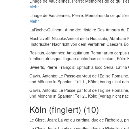
Linage de Vauciennes, Pierre
:
Memoires de ce qui s'es
Mehr
Linage de Vauciennes, Pierre
:
Memoires de ce qui s'es
Mehr
LaRoche-Guilhem, Anne de
:
Histoire Des Amours du 
Machiavelli, Niccolò
/
Amelot de la Houssaie, Abraham N
Historischer Nachricht von dem Verfahren Caesaris Bo
Rosinus, Johannes
:
Antiquitatum Romanarum corpus abs
imnibus utriusque linguae auctoribus collectum
, Köln:
Sweerts, Pierre François
:
Epitaphia Ioco-Seria, Latina 
Gavin, Antonio
:
Le Passe-par-tout de l'Eglise Romaine,
und Mönche in Spanien: Teil 1.
, Köln: [Verlag nicht na
Gavin, Antonio
:
Le Passe-par-tout de l'Eglise Romaine,
und Mönche in Spanien: Teil 2.
, Köln: [Verlag nicht na
Köln (fingiert) (10)
Le Clerc, Jean
:
La vie du cardinal duc de Richelieu, prin
Le Clerc, Jean
:
La vie du cardinal duc de Richelieu, prin