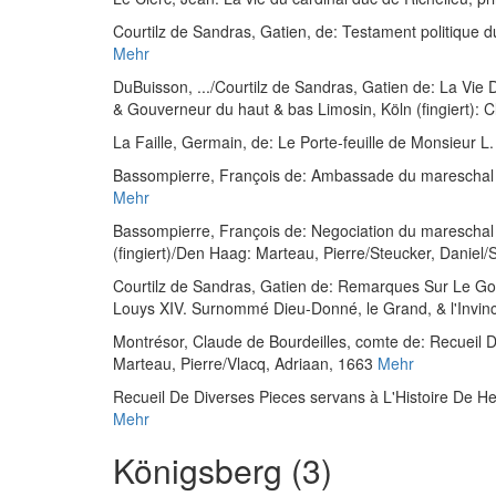
Courtilz de Sandras, Gatien, de
:
Testament politique d
Mehr
DuBuisson, ...
/
Courtilz de Sandras, Gatien de
:
La Vie 
& Gouverneur du haut & bas Limosin
, Köln (fingiert):
La Faille, Germain, de
:
Le Porte-feuille de Monsieur L. 
Bassompierre, François de
:
Ambassade du mareschal 
Mehr
Bassompierre, François de
:
Negociation du mareschal 
(fingiert)/Den Haag: Marteau, Pierre/Steucker, Daniel
Courtilz de Sandras, Gatien de
:
Remarques Sur Le Gou
Louys XIV. Surnommé Dieu-Donné, le Grand, & l'Invinc
Montrésor, Claude de Bourdeilles, comte de
:
Recueil D
Marteau, Pierre/Vlacq, Adriaan, 1663
Mehr
Recueil De Diverses Pieces servans à L'Histoire De Hen
Mehr
Königsberg (3)