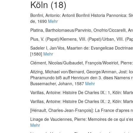
Köln (18)
Bonfini, Antonio
:
Antonii Bonfinii Historia Pannonica:
de, 1690
Mehr
Platina, Bartholomaeus
/
Panvinio, Onofrio
/
Ciccarelli, A
Pius, V. (Papst)
/
Klemens, VIII. (Papst)
/
Urban, VIII. (Pa
Sadeler I, Jan
/
Vos, Maarten de
:
Evangelicae Doctrinae.
[1580]
Mehr
Clément, Nicolas
/
Guibaudet, François
/
Woeiriot, Pierre
Aitzing, Michael von
/
Bernard, George
/
Amman, Jost
:
Ic
Pharamundo biß auff Henricum den 3. dises Namens reg
Bussemacher, Johann, 1587
Mehr
Varillas, Antoine
:
Histoire De Charles IX.: 1
, Köln: Mart
Varillas, Antoine
:
Histoire De Charles IX.: 2
, Köln: Mart
[Hénault, Charles-Jean-François]
:
La France d'apres n
Linage de Vauciennes, Pierre
:
Memoires de ce qui s'es
Mehr