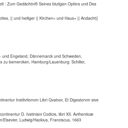
elt : Zum Gedächtniß Seines blutigen Opfers und Des
ttes, || und heiliger || Kirchen= und Haus= || Andacht||
oll- und Engeland, Dännemarck und Schweden,
ses zu bemercken
, Hamburg/Lauenburg: Schiller,
ntinentur Institvtionvm Libri Qvatvor, Et Digestorvm sive
ontinentur D. Ivstiniani Codicis, libri XII. Avthenticæ
n/Elsevier, Ludwig/Hackius, Franciscus, 1663