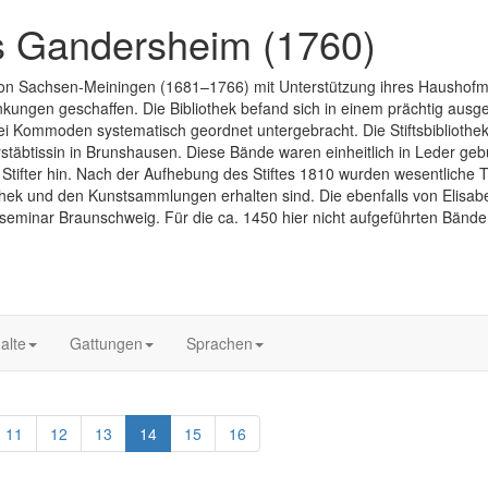
es Gandersheim (1760)
e von Sachsen-Meiningen (1681–1766) mit Unterstützung ihres Haushof
nkungen geschaffen. Die Bibliothek befand sich in einem prächtig aus
ommoden systematisch geordnet untergebracht. Die Stiftsbibliothek
äbtissin in Brunshausen. Diese Bände waren einheitlich in Leder ge
 Stifter hin. Nach der Aufhebung des Stiftes 1810 wurden wesentliche 
hek und den Kunstsammlungen erhalten sind. Die ebenfalls von Elisabeth
erseminar Braunschweig. Für die ca. 1450 hier nicht aufgeführten Bände
alte
Gattungen
Sprachen
11
12
13
14
15
16