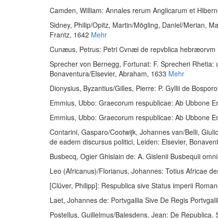
Camden, William
:
Annales rerum Anglicarum et Hibern
Sidney, Philip
/
Opitz, Martin
/
Mögling, Daniel
/
Merian, Ma
Frantz, 1642
Mehr
Cunæus, Petrus
:
Petri Cvnæi de repvblica hebræorvm lib
Sprecher von Bernegg, Fortunat
:
F. Sprecheri Rhetia: 
Bonaventura/Elsevier, Abraham, 1633
Mehr
Dionysius, Byzantius
/
Gilles, Pierre
:
P. Gyllii de Bosporo 
Emmius, Ubbo
:
Graecorum respublicae: Ab Ubbone Em
Emmius, Ubbo
:
Graecorum respublicae: Ab Ubbone Em
Contarini, Gasparo
/
Cootwijk, Johannes van
/
Belli, Giuli
de eadem discursus politici
, Leiden: Elsevier, Bonaven
Busbecq, Ogier Ghislain de
:
A. Gislenii Busbequii omn
Leo (Africanus)
/
Florianus, Johannes
:
Totius Africae de
[Clüver, Philipp]
:
Respublica sive Status imperii Roman
Laet, Johannes de
:
Portvgallia Sive De Regis Portvga
Postellus, Guillelmus
/
Balesdens, Jean
:
De Republica, S