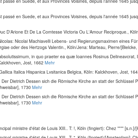
t passé en Suede, et aux Provinces Voisines, depuis l'année 1645 jus
t passé en Suede, et aux Provinces Voisines, depuis l'année 1645 jus
Duc D'Arione Et De La Comtesse Victoria Ou L'Amour Reciproque.
, Köl
icolas
:
Nicolai Machiavelli Lebens- und Regierungsmaximen eines Für
rgiae oder des Hertzogs Valentin.
, Köln/Jena: Marteau, Pierre/[Bielcke
olutissimum, in quo praeter ea quæ Ioannes Rosinus Delineavcrat, Infin
 Kalckhoven, Jost, 1662
Mehr
Gallica Italica Hispanica Lvsitanica Belgica
, Köln: Kalckhoven, Jost, 16
 Der Dietrich Dessen sich die Römische Kirche an statt der Schlüssel P
chweisbar], 1730
Mehr
 Der Dietrich Dessen sich die Römische Kirche an statt der Schlüssel P
chweisbar], 1730
Mehr
cipal ministre d'état de Louis XIII.. T: !
, Köln (fingiert): Chez **** [s.n.
cipal ministre d'état de Louis XIII.. T: "
, Köln (fingiert)/[Amsterdam]: C