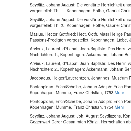
Seydlitz, Johann August
:
Die verklärte Herrlichkeit uns
vorgestellet: Th. 1.
, Kopenhagen: Rothe, Gabriel Chris
Seydlitz, Johann August
:
Die verklärte Herrlichkeit uns
vorgestellet: Th. 2.
, Kopenhagen: Rothe, Gabriel Chris
Masius, Hector Gottfried
:
Hect. Gotfr. Masii Heilige Pa
Passions-Predigten vorgestellet
, Kopenhagen: Liebe, 
Arvieux, Laurent, d'
/
Labat, Jean-Baptiste
:
Des Herrn vo
Nachrichten: 1.
, Kopenhagen: Ackermann, Johann Ben
Arvieux, Laurent, d'
/
Labat, Jean-Baptiste
:
Des Herrn vo
Nachrichten: 2.
, Kopenhagen: Ackermann, Johann Ben
Jacobaeus, Holger
/
Laverentzen, Johannes
:
Muséum Re
Pontoppidan, Erich
/
Scheibe, Johann Adolph
:
Erich Pon
Kopenhagen: Mumme, Franz Christian, 1753
Mehr
Pontoppidan, Erich
/
Scheibe, Johann Adolph
:
Erich Pon
Kopenhagen: Mumme, Franz Christian, 1754
Mehr
Seydlitz, Johann August
:
Joh. August Seydlitzens, Köni
Gegenwart Derer Gesammten Königl. Herrschaften ab