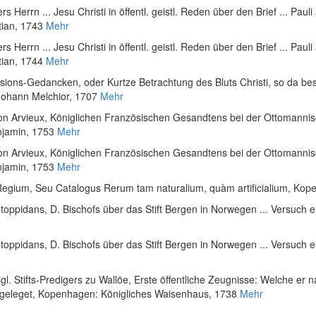
ers Herrn ... Jesu Christi in öffentl. geistl. Reden über den Brief ... Pau
tian, 1743
Mehr
ers Herrn ... Jesu Christi in öffentl. geistl. Reden über den Brief ... Pau
tian, 1744
Mehr
ssions-Gedancken, oder Kurtze Betrachtung des Bluts Christi, so da bes
Johann Melchior, 1707
Mehr
n Arvieux, Königlichen Französischen Gesandtens bei der Ottomannisc
jamin, 1753
Mehr
n Arvieux, Königlichen Französischen Gesandtens bei der Ottomannisc
jamin, 1753
Mehr
gium, Seu Catalogus Rerum tam naturalium, quàm artificialium
, Kop
toppidans, D. Bischofs über das Stift Bergen in Norwegen ... Versuch e
toppidans, D. Bischofs über das Stift Bergen in Norwegen ... Versuch e
gl. Stifts-Predigers zu Wallöe, Erste öffentliche Zeugnisse: Welche er
geleget
, Kopenhagen: Königliches Waisenhaus, 1738
Mehr