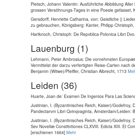
Pietsch, Johann Valentin
:
Ausführliche Abbildung Alle
grossen Versöhnungs-Tages in eine Poesie gefasset
, 
Gersdorff, Henriette Catharina, von
:
Geistliche || Lied
zu gebrauchen
, Königsberg: Kanter, Philipp Christoph
Hartknoch, Christoph
:
De Repvblica Polonica Libri Dvo
Lauenburg (1)
Lehmann, Peter Ambrosius
:
Die vornehmsten Europæis
Vermittelst der darzu verfertigten Reise-Carten nac
Benjamin (Witwe)/Pfeiffer, Christian Albrecht, 1713
Me
Leiden (36)
Huarte, Joan de
:
Examen De Ingenios Para Las Scien
Justinian, I. (Byzantinisches Reich, Kaiser)
/
Godefroy, 
Pandectarvm Libri Qvinqvaginta
, Amsterdam/Leiden: B
Justinian, I. (Byzantinisches Reich, Kaiser)
/
Godefroy, 
Sev Novellæ Constitvtiones CLXVIII. Edicta XIII. Et Con
[erschienen 1664]
Mehr