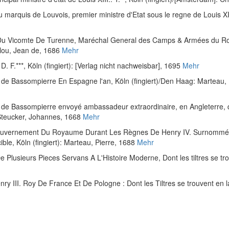
u marquis de Louvois, premier ministre d'Etat sous le regne de Louis X
Du Vicomte De Turenne, Maréchal General des Camps & Armées du Roi,
 Clou, Jean de, 1686
Mehr
D. F.***
, Köln (fingiert): [Verlag nicht nachweisbar], 1695
Mehr
de Bassompierre En Espagne l'an
, Köln (fingiert)/Den Haag: Marteau,
de Bassompierre envoyé ambassadeur extraordinaire, en Angleterre, de 
/Steucker, Johannes, 1668
Mehr
vernement Du Royaume Durant Les Règnes De Henry IV. Surnommé le
ible
, Köln (fingiert): Marteau, Pierre, 1688
Mehr
e Plusieurs Pieces Servans A L'Histoire Moderne, Dont les tiltres se tr
ry III. Roy De France Et De Pologne : Dont les Tiltres se trouvent en 