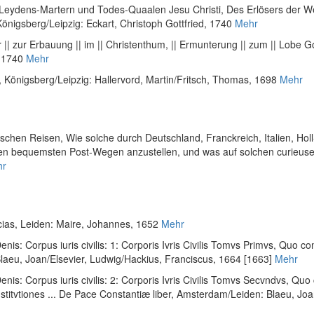
r Leydens-Martern und Todes-Quaalen Jesu Christi, Des Erlösers der W
Königsberg/Leipzig: Eckart, Christoph Gottfried, 1740
Mehr
er || zur Erbauung || im || Christenthum, || Ermunterung || zum || Lobe Go
, 1740
Mehr
, Königsberg/Leipzig: Hallervord, Martin/Fritsch, Thomas, 1698
Mehr
chen Reisen, Wie solche durch Deutschland, Franckreich, Italien, H
h den bequemsten Post-Wegen anzustellen, und was auf solchen curieu
hr
cias
, Leiden: Maire, Johannes, 1652
Mehr
Denis
:
Corpus iuris civilis: 1: Corporis Ivris Civilis Tomvs Primvs, Quo co
laeu, Joan/Elsevier, Ludwig/Hackius, Franciscus, 1664 [1663]
Mehr
Denis
:
Corpus iuris civilis: 2: Corporis Ivris Civilis Tomvs Secvndvs, Quo c
stitvtiones ... De Pace Constantiæ liber
, Amsterdam/Leiden: Blaeu, Joa