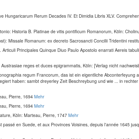
 Sive Hungaricarum Rerum Decades IV. Et Dimidia Libris XLV. Comprehe
ntonio
:
Historia B. Platinae de vitis pontificum Romanorum
, Köln: Cholin
pst)
:
Missale Romanum: ex decreto Sacrosancti Concilii Tridentini resti
 Articuli Principales Quinque Diuo Paulo Apostolo enarrati Aereis tabuli
:
Austrasiae reges et duces epigrammatis
, Köln: [Verlag nicht nachweis
onographia regum Francorum, das ist ein eigentliche Abconterfeyung al
iert haben: sambt dreyerley Zeit Beschreybung und wie ... in rechter
eau, Pierre, 1694
Mehr
eau, Pierre, 1694
Mehr
ature
, Köln: Marteau, Pierre, 1747
Mehr
t passé en Suede, et aux Provinces Voisines, depuis l'année 1645 jus