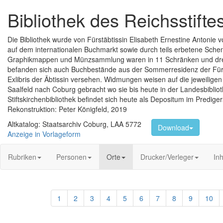
Bibliothek des Reichsstift
Die Bibliothek wurde von Fürstäbtissin Elisabeth Ernestine Antoni
auf dem internationalen Buchmarkt sowie durch teils erbetene Sche
Graphikmappen und Münzsammlung waren in 11 Schränken und drei K
befanden sich auch Buchbestände aus der Sommerresidenz der Fürst
Exlibris der Äbtissin versehen. Widmungen weisen auf die jeweiligen
Saalfeld nach Coburg gebracht wo sie bis heute in der Landesbibliot
Stiftskirchenbibliothek befindet sich heute als Depositum im Predig
Rekonstruktion: Peter Königfeld, 2019
Altkatalog: Staatsarchiv Coburg, LAA 5772
Download
Anzeige in Vorlageform
Rubriken
Personen
Orte
Drucker/Verleger
Inh
1
2
3
4
5
6
7
8
9
10