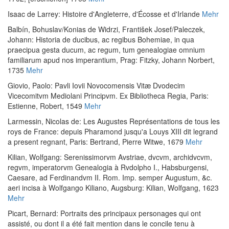
Isaac de Larrey
:
Histoire d'Angleterre, d'Écosse et d'Irlande
Mehr
Balbín, Bohuslav
/
Konias de Widrzi, František Josef
/
Paleczek,
Johann
:
Historia de ducibus, ac regibus Bohemiae, in qua
praecipua gesta ducum, ac regum, tum genealogiae omnium
familiarum apud nos imperantium
, Prag: Fitzky, Johann Norbert,
1735
Mehr
Giovio, Paolo
:
Pavli Iovii Novocomensis Vitæ Dvodecim
Vicecomitvm Mediolani Principvm. Ex Bibliotheca Regia
, Paris:
Estienne, Robert, 1549
Mehr
Larmessin, Nicolas de
:
Les Augustes Représentations de tous les
roys de France: depuis Pharamond jusqu'a Louys XIII dit legrand
a present regnant
, Paris: Bertrand, Pierre Witwe, 1679
Mehr
Kilian, Wolfgang
:
Serenissimorvm Avstriae, dvcvm, archidvcvm,
regvm, imperatorvm Genealogia à Rvdolpho I., Habsburgensi,
Caesare, ad Ferdinandvm II. Rom. Imp. semper Augustum, &c.
aeri incisa à Wolfgango Kiliano
, Augsburg: Kilian, Wolfgang, 1623
Mehr
Picart, Bernard
:
Portraits des principaux personages qui ont
assisté, ou dont il a été fait mention dans le concile tenu à