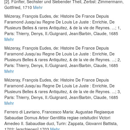
[2]. Fünfter, Sechster und Siebender Theil
, Zerbst: Zimmermann,
Gottfried, 1710
Mehr
Mézeray, François Eudes, de
:
Histoire De France Depuis
Faramond Jusqu'au Regne De Louis Le Juste : Enrichie, De
Plusieurs Belles & rares Antiquitez, & de la vie de Reynes. ...; 1
,
Paris: Thierry, Denys, II./Guignard, Jean/Barbin, Claude, 1685
Mehr
Mézeray, François Eudes, de
:
Histoire De France Depuis
Faramond Jusqu'au Regne De Louis Le Juste : Enrichie, De
Plusieurs Belles & rares Antiquitez, & de la vie de Reynes. ...; 2
,
Paris: Thierry, Denys, II./Guignard, Jean/Barbin, Claude, 1685
Mehr
Mézeray, François Eudes, de
:
Histoire De France Depuis
Faramond Jusqu'au Regne De Louis Le Juste : Enrichie, De
Plusieurs Belles & rares Antiquitez, & de la vie de Reynes. ...; 3
,
Paris: Thierry, Denys, II./Guignard, Jean/Barbin, Claude, 1685
Mehr
Ferrero di Lavriano, Francesco Maria
:
Augustae Regiaeque
Sabaudae Domus Arbor Gentilitia regiae celsitudini Victori
Amedeo II. Sabaudiae duci
, Turin: Zappata, Giovanni Battista,
1702; [erschienen] 1703
Mehr