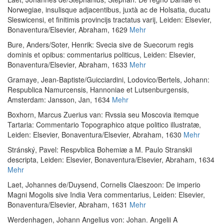
Norwegiae, insulisque adjacentibus, juxtà ac de Holsatia, ducatu
Sleswicensi, et finitimis provincijs tractatus varij
, Leiden: Elsevier,
Bonaventura/Elsevier, Abraham, 1629
Mehr
Bure, Anders
/
Soter, Henrik
:
Svecia sive de Suecorum regis
dominis et opibus: commentarius politicus
, Leiden: Elsevier,
Bonaventura/Elsevier, Abraham, 1633
Mehr
Gramaye, Jean-Baptiste
/
Guicciardini, Lodovico
/
Bertels, Johann
:
Respublica Namurcensis, Hannoniae et Lutsenburgensis
,
Amsterdam: Jansson, Jan, 1634
Mehr
Boxhorn, Marcus Zuerius van
:
Rvssia seu Moscovia itemque
Tartaria: Commentario Topographico atque politico illustratæ
,
Leiden: Elsevier, Bonaventura/Elsevier, Abraham, 1630
Mehr
Stránský, Pavel
:
Respvblica Bohemiæ a M. Paulo Stranskii
descripta
, Leiden: Elsevier, Bonaventura/Elsevier, Abraham, 1634
Mehr
Laet, Johannes de
/
Duysend, Cornelis Claeszoon
:
De imperio
Magni Mogolis sive India Vera commentarius
, Leiden: Elsevier,
Bonaventura/Elsevier, Abraham, 1631
Mehr
Werdenhagen, Johann Angelius von
:
Johan. Angelii A