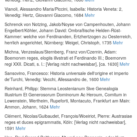
Vianoli, Alessandro Maria
/
Piccini, Isabella
:
Historia Veneta: 2
,
Venedig: Hertz, Giovanni Giacomo, 1684
Mehr
Schrenck von Notzing, Jakob
/
Noyse von Campenhouten, Johann
Engelbert
/
Köhler, Johann David
:
Ombraßische Helden-Rüst-
Kammer: welche von Ferdinanden, Ertzhertzogen zu Oesterreich,
herrlich angerichtet
, Nürnberg: Weigel, Christoph, 1735
Mehr
Michna, Venzeslaus
/
Sternberg, Franz von
/
Czernin, Adam
:
Boemorvm reges, elogiis illvstrati et Ferdinando III.; Boemorvm
regi XXII. Dicati
, s. l.: [Verlag nicht nachweisbar], [ca. 1630]
Mehr
Sansovino, Francesco
:
Historia universale dell'origine et imperio
de'Turchi
, Venedig: Vecchi, Allessandro de, 1600
Mehr
Reinhard, Philipp
:
Stemma Leostenianum Sive Genealogia
Illustrium Et Generosorum Dominorum Ac Heroum, Comitum in
Lowenstein, Wertheim, Rupeforti, Montacuto
, Frankfurt am Main:
Ammon, Johann, 1624
Mehr
Clément, Nicolas
/
Guibaudet, François
/
Woeiriot, Pierre
:
Austrasiae
reges et duces epigrammatis
, Köln: [Verlag nicht nachweisbar],
1591
Mehr