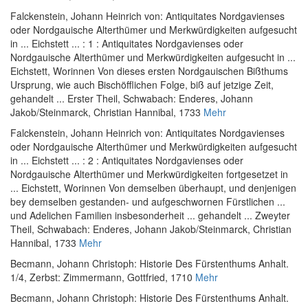
Falckenstein, Johann Heinrich von
:
Antiquitates Nordgavienses
oder Nordgauische Alterthümer und Merkwürdigkeiten aufgesucht
in ... Eichstett ... : 1 : Antiquitates Nordgavienses oder
Nordgauische Alterthümer und Merkwürdigkeiten aufgesucht in ...
Eichstett, Worinnen Von dieses ersten Nordgauischen Bißthums
Ursprung, wie auch Bischöfflichen Folge, biß auf jetzige Zeit,
gehandelt ... Erster Theil
, Schwabach: Enderes, Johann
Jakob/Steinmarck, Christian Hannibal, 1733
Mehr
Falckenstein, Johann Heinrich von
:
Antiquitates Nordgavienses
oder Nordgauische Alterthümer und Merkwürdigkeiten aufgesucht
in ... Eichstett ... : 2 : Antiquitates Nordgavienses oder
Nordgauische Alterthümer und Merkwürdigkeiten fortgesetzet in
... Eichstett, Worinnen Von demselben überhaupt, und denjenigen
bey demselben gestanden- und aufgeschwornen Fürstlichen ...
und Adelichen Familien insbesonderheit ... gehandelt ... Zweyter
Theil
, Schwabach: Enderes, Johann Jakob/Steinmarck, Christian
Hannibal, 1733
Mehr
Becmann, Johann Christoph
:
Historie Des Fürstenthums Anhalt.
1/4
, Zerbst: Zimmermann, Gottfried, 1710
Mehr
Becmann, Johann Christoph
:
Historie Des Fürstenthums Anhalt.