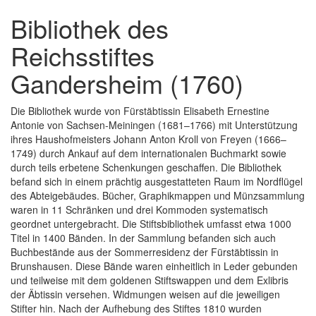
Bibliothek des
Reichsstiftes
Gandersheim (1760)
Die Bibliothek wurde von Fürstäbtissin Elisabeth Ernestine
Antonie von Sachsen-Meiningen (1681–1766) mit Unterstützung
ihres Haushofmeisters Johann Anton Kroll von Freyen (1666–
1749) durch Ankauf auf dem internationalen Buchmarkt sowie
durch teils erbetene Schenkungen geschaffen. Die Bibliothek
befand sich in einem prächtig ausgestatteten Raum im Nordflügel
des Abteigebäudes. Bücher, Graphikmappen und Münzsammlung
waren in 11 Schränken und drei Kommoden systematisch
geordnet untergebracht. Die Stiftsbibliothek umfasst etwa 1000
Titel in 1400 Bänden. In der Sammlung befanden sich auch
Buchbestände aus der Sommerresidenz der Fürstäbtissin in
Brunshausen. Diese Bände waren einheitlich in Leder gebunden
und teilweise mit dem goldenen Stiftswappen und dem Exlibris
der Äbtissin versehen. Widmungen weisen auf die jeweiligen
Stifter hin. Nach der Aufhebung des Stiftes 1810 wurden