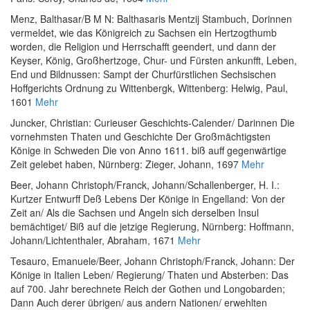
Menz, Balthasar
/
B M N
:
Balthasaris Mentzij Stambuch, Dorinnen
vermeldet, wie das Königreich zu Sachsen ein Hertzogthumb
worden, die Religion und Herrschafft geendert, und dann der
Keyser, König, Großhertzoge, Chur- und Fürsten ankunfft, Leben,
End und Bildnussen: Sampt der Churfürstlichen Sechsischen
Hoffgerichts Ordnung zu Wittenbergk
, Wittenberg: Helwig, Paul,
1601
Mehr
Juncker, Christian
:
Curieuser Geschichts-Calender/ Darinnen Die
vornehmsten Thaten und Geschichte Der Großmächtigsten
Könige in Schweden Die von Anno 1611. biß auff gegenwärtige
Zeit gelebet haben
, Nürnberg: Zieger, Johann, 1697
Mehr
Beer, Johann Christoph
/
Franck, Johann
/
Schallenberger, H. I.
:
Kurtzer Entwurff Deß Lebens Der Könige in Engelland: Von der
Zeit an/ Als die Sachsen und Angeln sich derselben Insul
bemächtiget/ Biß auf die jetzige Regierung
, Nürnberg: Hoffmann,
Johann/Lichtenthaler, Abraham, 1671
Mehr
Tesauro, Emanuele
/
Beer, Johann Christoph
/
Franck, Johann
:
Der
Könige in Italien Leben/ Regierung/ Thaten und Absterben: Das
auf 700. Jahr berechnete Reich der Gothen und Longobarden;
Dann Auch derer übrigen/ aus andern Nationen/ erwehlten