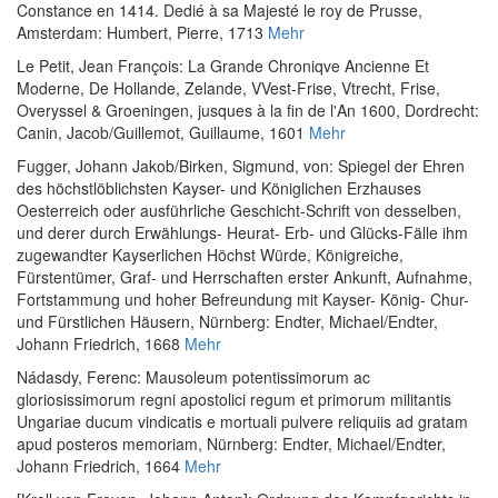
Constance en 1414. Dedié à sa Majesté le roy de Prusse
,
Amsterdam: Humbert, Pierre, 1713
Mehr
Le Petit, Jean François
:
La Grande Chroniqve Ancienne Et
Moderne, De Hollande, Zelande, VVest-Frise, Vtrecht, Frise,
Overyssel & Groeningen, jusques à la fin de l'An 1600
, Dordrecht:
Canin, Jacob/Guillemot, Guillaume, 1601
Mehr
Fugger, Johann Jakob
/
Birken, Sigmund, von
:
Spiegel der Ehren
des höchstlöblichsten Kayser- und Königlichen Erzhauses
Oesterreich oder ausführliche Geschicht-Schrift von desselben,
und derer durch Erwählungs- Heurat- Erb- und Glücks-Fälle ihm
zugewandter Kayserlichen Höchst Würde, Königreiche,
Fürstentümer, Graf- und Herrschaften erster Ankunft, Aufnahme,
Fortstammung und hoher Befreundung mit Kayser- König- Chur-
und Fürstlichen Häusern
, Nürnberg: Endter, Michael/Endter,
Johann Friedrich, 1668
Mehr
Nádasdy, Ferenc
:
Mausoleum potentissimorum ac
gloriosissimorum regni apostolici regum et primorum militantis
Ungariae ducum vindicatis e mortuali pulvere reliquiis ad gratam
apud posteros memoriam
, Nürnberg: Endter, Michael/Endter,
Johann Friedrich, 1664
Mehr