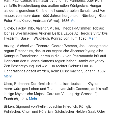
Han, Paul Conrad Balthasar
:
Alt und neu Pannonia, oder Kurz-
verfaßte Beschreibung des uralten edlen Königreichs Hungarn,
als der allgemeinen Christenheit considerablen Schutz- und Vor-
mauer, von mehr dann 1000 Jahren hergeholet
, Nürnberg: Bleul,
Peter Paul/Knorz, Andreas (Witwe), 1686
Mehr
Giovio, Paolo
/
Thilo, Valentin
/
Müller, Theobald
/
Stimmer, Tobias
:
Icones Sive Imagines Virorvm Bellica Lavde Ac Heroicis Virtvtibvs
Illvstrivm
, [Basel]: [Waldkirch, Konrad von, [um 1590]
Mehr
Aitzing, Michael von
/
Bernard, George
/
Amman, Jost
:
Iconographia
regum Francorum, das ist ein eigentliche Abconterfeyung aller
Könige in Franckreich, deren in die 62 von Pharamundo biß auff
Henricum den 3. dises Namens regiert haben: sambt dreyerley
Zeit Beschreybung und wie ... in rechter Geburts Lini 34
Generationes gezelt werden
, Köln: Bussemacher, Johann, 1587
Mehr
Uhse, Erdmann
:
Der römisch-orientalisch-teutschen Käyser
merckwürdiges Leben und Thaten: von Julio Caesare, an bis auff
ietzige käyserliche Majest. Carolum VI.
, Leipzig: Groschuff,
Friedrich, 1716
Mehr
Birken, Sigmund von
/
Feller, Joachim Friedrich
:
Königlich-
Polnischer, Chur- und Fürstlich- Sächsischer Helden-Saal; Oder