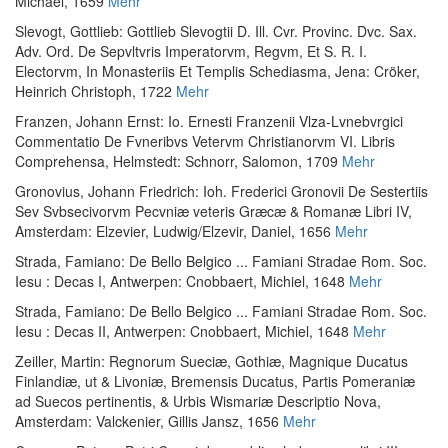
Michael, 1659
Mehr
Slevogt, Gottlieb
:
Gottlieb Slevogtii D. Ill. Cvr. Provinc. Dvc. Sax.
Adv. Ord. De Sepvltvris Imperatorvm, Regvm, Et S. R. I.
Electorvm, In Monasteriis Et Templis Schediasma
, Jena: Cröker,
Heinrich Christoph, 1722
Mehr
Franzen, Johann Ernst
:
Io. Ernesti Franzenii Vlza-Lvnebvrgici
Commentatio De Fvneribvs Vetervm Christianorvm VI. Libris
Comprehensa
, Helmstedt: Schnorr, Salomon, 1709
Mehr
Gronovius, Johann Friedrich
:
Ioh. Frederici Gronovii De Sestertiis
Sev Svbsecivorvm Pecvniæ veteris Græcæ & Romanæ Libri IV
,
Amsterdam: Elzevier, Ludwig/Elzevir, Daniel, 1656
Mehr
Strada, Famiano
:
De Bello Belgico ... Famiani Stradae Rom. Soc.
Iesu : Decas I
, Antwerpen: Cnobbaert, Michiel, 1648
Mehr
Strada, Famiano
:
De Bello Belgico ... Famiani Stradae Rom. Soc.
Iesu : Decas II
, Antwerpen: Cnobbaert, Michiel, 1648
Mehr
Zeiller, Martin
:
Regnorum Sueciæ, Gothiæ, Magnique Ducatus
Finlandiæ, ut & Livoniæ, Bremensis Ducatus, Partis Pomeraniæ
ad Suecos pertinentis, & Urbis Wismariæ Descriptio Nova
,
Amsterdam: Valckenier, Gillis Jansz, 1656
Mehr