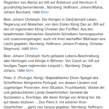
Regenten/ von Alarico an/ biß auf Ardoinum und Henricum II.
grundrichtig bemerckende.
, Nürnberg: Hoffmann, Johann/Mylius,
Johann Burchard, 1686
Mehr
Beer, Johann Christoph
:
Der Königen in Dän[n]emark Leben,
Regierung und Absterben, von dem Ersten König Dan an, Biß auf
den izt-regierenden König Christian den Fünfften: Aus den
bewährtesten Dähnischen Geschicht-Schreibern hervorgesuchet
und zusammengetragen, auch mit ihren warhafften Bildnissen ans
Liecht gegeben
, Nürnberg: Hoffmann, Johann/Froberg, Christian
Siegmund, 1685
Mehr
Beer, Johann Christoph
:
Kurtz-gefasste Lebens-Beschreibung
aller Hertzogen und Könige in Böhmen. Von Czech an, biß auf
heutiges Tages regierenden Leopold I.
, Nürnberg: Zieger,
Johann, 1684
Mehr
Peter, II. (Portugal, König)
:
Majestättischer Ehren-Spiegel des
fürtrefflichen Königreichs Portugall, von dessen Ländern und
zugehörigen Provinzien, ihrer Situation, Fruchtbarkeit, Völcker-Art
und gebräuchlichen Lands-Gewohnheiten: benebst die
Succession u. Kronfolge, alle deren Könige von Anfang her, bis
auf diesen letzteren ... Don Petro II. mit schönen Kron-
Geschichten ... gantz neu heraus gegeben
, Nürnberg: Hoffmann,