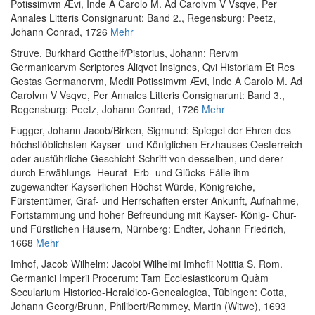
Potissimvm Ævi, Inde A Carolo M. Ad Carolvm V Vsqve, Per
Annales Litteris Consignarunt: Band 2.
, Regensburg: Peetz,
Johann Conrad, 1726
Mehr
Struve, Burkhard Gotthelf
/
Pistorius, Johann
:
Rervm
Germanicarvm Scriptores Aliqvot Insignes, Qvi Historiam Et Res
Gestas Germanorvm, Medii Potissimvm Ævi, Inde A Carolo M. Ad
Carolvm V Vsqve, Per Annales Litteris Consignarunt: Band 3.
,
Regensburg: Peetz, Johann Conrad, 1726
Mehr
Fugger, Johann Jacob
/
Birken, Sigmund
:
Spiegel der Ehren des
höchstlöblichsten Kayser- und Königlichen Erzhauses Oesterreich
oder ausführliche Geschicht-Schrift von desselben, und derer
durch Erwählungs- Heurat- Erb- und Glücks-Fälle ihm
zugewandter Kayserlichen Höchst Würde, Königreiche,
Fürstentümer, Graf- und Herrschaften erster Ankunft, Aufnahme,
Fortstammung und hoher Befreundung mit Kayser- König- Chur-
und Fürstlichen Häusern
, Nürnberg: Endter, Johann Friedrich,
1668
Mehr
Imhof, Jacob Wilhelm
:
Jacobi Wilhelmi Imhofii Notitia S. Rom.
Germanici Imperii Procerum: Tam Ecclesiasticorum Quàm
Secularium Historico-Heraldico-Genealogica
, Tübingen: Cotta,
Johann Georg/Brunn, Philibert/Rommey, Martin (Witwe), 1693