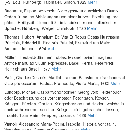
(=3. Ed.)
, Nürnberg: Halbmaier, Simon, 1623
Mehr
Buonanni, Filippo
:
Verzeichniß der geist- und weltlichen Ritter-
Orden, in netten Abbildungen und einer kurzen Erzehlung Ihro
päbstl. Heiligkeit, Clementi XI. in lateinischer und italienischer
Sprache
, Nürnberg: Weigel, Christoph, 1720
Mehr
Thomas, Hubert
:
Annalium De Vita Et Rebus Gestis Illustrissimi
Principis, Friderici II. Electoris Palatini
, Frankfurt am Main:
Ammon, Johann, 1624
Mehr
Müller, Theobald
/
Stimmer, Tobias
:
Mvsaei Ioviani Imagines:
Artifice manu ad viuum expressae
, Basel: Perna, Peter/Petri,
Heinrich aus Basel, 1577
Mehr
Patin, Charles
/
Desbois, Martial
:
Lyceum Patavinum, sive icones et
vitae professorum
, Padua: Frambotto, Pietro Maria, 1682
Mehr
Lundorp, Michael Caspar
/
Schönborner, Georg von
:
Heldenbuch
oder Beschreibung der vornembsten Potentaten, Keyser,
Königen, Fürsten, Graffen, Kriegsobersten und Helden, welche in
noch wehrendem teutschen Kriege ... sich gebrauchen lassen
,
Frankfurt am Main: Kempfer, Erasmus, 1629
Mehr
Vianoli, Alessandro Maria
/
Piccini, Isabella
:
Historia Veneta: 1
,
Venedig: Hertz, Giovanni Giacomo, 1680
Mehr