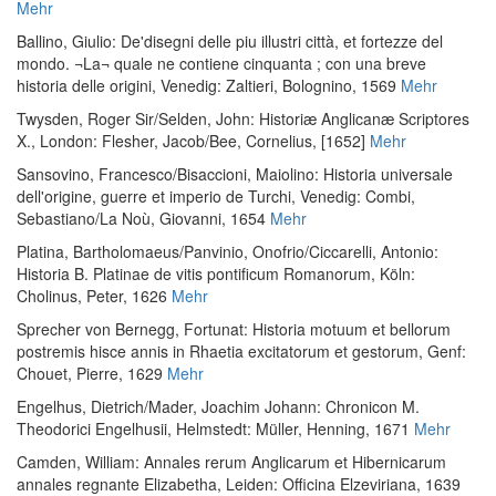
Mehr
Ballino, Giulio
:
De'disegni delle piu illustri città, et fortezze del
mondo. ¬La¬ quale ne contiene cinquanta ; con una breve
historia delle origini
, Venedig: Zaltieri, Bolognino, 1569
Mehr
Twysden, Roger Sir
/
Selden, John
:
Historiæ Anglicanæ Scriptores
X.
, London: Flesher, Jacob/Bee, Cornelius, [1652]
Mehr
Sansovino, Francesco
/
Bisaccioni, Maiolino
:
Historia universale
dell'origine, guerre et imperio de Turchi
, Venedig: Combi,
Sebastiano/La Noù, Giovanni, 1654
Mehr
Platina, Bartholomaeus
/
Panvinio, Onofrio
/
Ciccarelli, Antonio
:
Historia B. Platinae de vitis pontificum Romanorum
, Köln:
Cholinus, Peter, 1626
Mehr
Sprecher von Bernegg, Fortunat
:
Historia motuum et bellorum
postremis hisce annis in Rhaetia excitatorum et gestorum
, Genf:
Chouet, Pierre, 1629
Mehr
Engelhus, Dietrich
/
Mader, Joachim Johann
:
Chronicon M.
Theodorici Engelhusii
, Helmstedt: Müller, Henning, 1671
Mehr
Camden, William
:
Annales rerum Anglicarum et Hibernicarum
annales regnante Elizabetha
, Leiden: Officina Elzeviriana, 1639