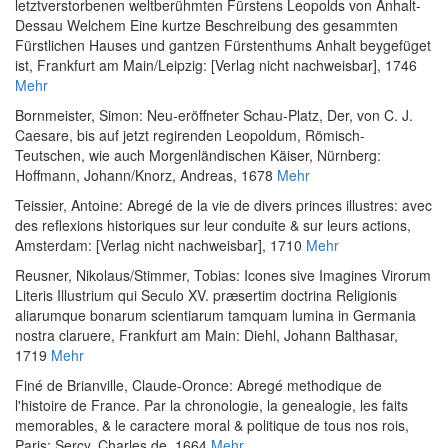
letztverstorbenen weltberühmten Fürstens Leopolds von Anhalt-
Dessau Welchem Eine kurtze Beschreibung des gesammten
Fürstlichen Hauses und gantzen Fürstenthums Anhalt beygefüget
ist
, Frankfurt am Main/Leipzig: [Verlag nicht nachweisbar], 1746
Mehr
Bornmeister, Simon
:
Neu-eröffneter Schau-Platz, Der, von C. J.
Caesare, bis auf jetzt regirenden Leopoldum, Römisch-
Teutschen, wie auch Morgenländischen Käiser
, Nürnberg:
Hoffmann, Johann/Knorz, Andreas, 1678
Mehr
Teissier, Antoine
:
Abregé de la vie de divers princes illustres: avec
des reflexions historiques sur leur conduite & sur leurs actions
,
Amsterdam: [Verlag nicht nachweisbar], 1710
Mehr
Reusner, Nikolaus
/
Stimmer, Tobias
:
Icones sive Imagines Virorum
Literis Illustrium qui Seculo XV. præsertim doctrina Religionis
aliarumque bonarum scientiarum tamquam lumina in Germania
nostra claruere
, Frankfurt am Main: Diehl, Johann Balthasar,
1719
Mehr
Finé de Brianville, Claude-Oronce
:
Abregé methodique de
l'histoire de France. Par la chronologie, la genealogie, les faits
memorables, & le caractere moral & politique de tous nos rois
,
Paris: Sercy, Charles de, 1664
Mehr