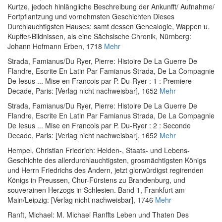
Kurtze, jedoch hinlängliche Beschreibung der Ankunfft/ Aufnahme/
Fortpflantzung und vornehmsten Geschichten Dieses
Durchlauchtigsten Hauses: samt dessen Genealogie, Wappen u.
Kupffer-Bildnissen, als eine Sächsische Chronik
, Nürnberg:
Johann Hofmann Erben, 1718
Mehr
Strada, Famianus
/
Du Ryer, Pierre
:
Histoire De La Guerre De
Flandre, Escrite En Latin Par Famianus Strada, De La Compagnie
De Iesus ... Mise en Francois par P. Du-Ryer : 1 : Premiere
Decade
, Paris: [Verlag nicht nachweisbar], 1652
Mehr
Strada, Famianus
/
Du Ryer, Pierre
:
Histoire De La Guerre De
Flandre, Escrite En Latin Par Famianus Strada, De La Compagnie
De Iesus ... Mise en Francois par P. Du-Ryer : 2 : Seconde
Decade
, Paris: [Verlag nicht nachweisbar], 1652
Mehr
Hempel, Christian Friedrich
:
Helden-, Staats- und Lebens-
Geschichte des allerdurchlauchtigsten, grosmächtigsten Königs
und Herrn Friedrichs des Andern, jetzt glorwürdigst regirenden
Königs in Preussen, Chur-Fürstens zu Brandenburg, und
souverainen Herzogs in Schlesien. Band 1
, Frankfurt am
Main/Leipzig: [Verlag nicht nachweisbar], 1746
Mehr
Ranft, Michael
:
M. Michael Ranffts Leben und Thaten Des