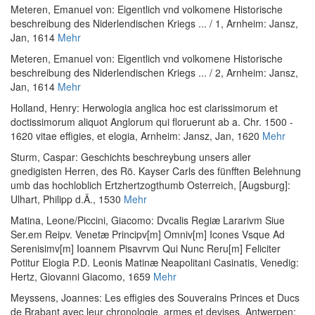
Meteren, Emanuel von
:
Eigentlich vnd volkomene Historische
beschreibung des Niderlendischen Kriegs ... / 1
, Arnheim: Jansz,
Jan, 1614
Mehr
Meteren, Emanuel von
:
Eigentlich vnd volkomene Historische
beschreibung des Niderlendischen Kriegs ... / 2
, Arnheim: Jansz,
Jan, 1614
Mehr
Holland, Henry
:
Herwologia anglica hoc est clarissimorum et
doctissimorum aliquot Anglorum qui floruerunt ab a. Chr. 1500 -
1620 vitae effigies, et elogia
, Arnheim: Jansz, Jan, 1620
Mehr
Sturm, Caspar
:
Geschichts beschreybung unsers aller
gnedigisten Herren, des Rö. Kayser Carls des fünfften Belehnung
umb das hochloblich Ertzhertzogthumb Osterreich
, [Augsburg]:
Ulhart, Philipp d.Ä., 1530
Mehr
Matina, Leone
/
Piccini, Giacomo
:
Dvcalis Regiæ Lararivm Siue
Ser.em Reipv. Venetæ Principv[m] Omniv[m] Icones Vsque Ad
Serenisimv[m] Ioannem Pisavrvm Qui Nunc Reru[m] Feliciter
Potitur Elogia P.D. Leonis Matinæ Neapolitani Casinatis
, Venedig:
Hertz, Giovanni Giacomo, 1659
Mehr
Meyssens, Joannes
:
Les effigies des Souverains Princes et Ducs
de Brabant avec leur chronologie, armes et devises
, Antwerpen: