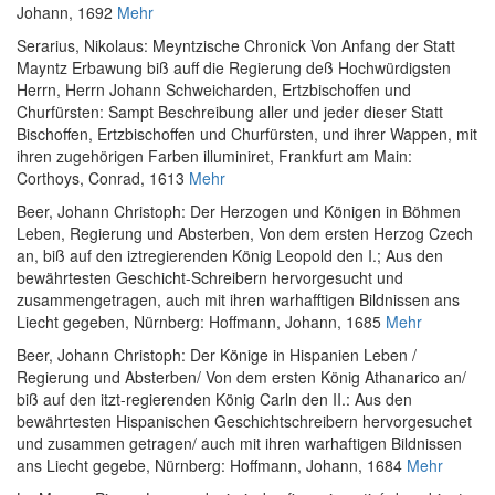
Johann, 1692
Mehr
Serarius, Nikolaus
:
Meyntzische Chronick Von Anfang der Statt
Mayntz Erbawung biß auff die Regierung deß Hochwürdigsten
Herrn, Herrn Johann Schweicharden, Ertzbischoffen und
Churfürsten: Sampt Beschreibung aller und jeder dieser Statt
Bischoffen, Ertzbischoffen und Churfürsten, und ihrer Wappen, mit
ihren zugehörigen Farben illuminiret
, Frankfurt am Main:
Corthoys, Conrad, 1613
Mehr
Beer, Johann Christoph
:
Der Herzogen und Königen in Böhmen
Leben, Regierung und Absterben, Von dem ersten Herzog Czech
an, biß auf den iztregierenden König Leopold den I.; Aus den
bewährtesten Geschicht-Schreibern hervorgesucht und
zusammengetragen, auch mit ihren warhafftigen Bildnissen ans
Liecht gegeben
, Nürnberg: Hoffmann, Johann, 1685
Mehr
Beer, Johann Christoph
:
Der Könige in Hispanien Leben /
Regierung und Absterben/ Von dem ersten König Athanarico an/
biß auf den itzt-regierenden König Carln den II.: Aus den
bewährtesten Hispanischen Geschichtschreibern hervorgesuchet
und zusammen getragen/ auch mit ihren warhaftigen Bildnissen
ans Liecht gegebe
, Nürnberg: Hoffmann, Johann, 1684
Mehr