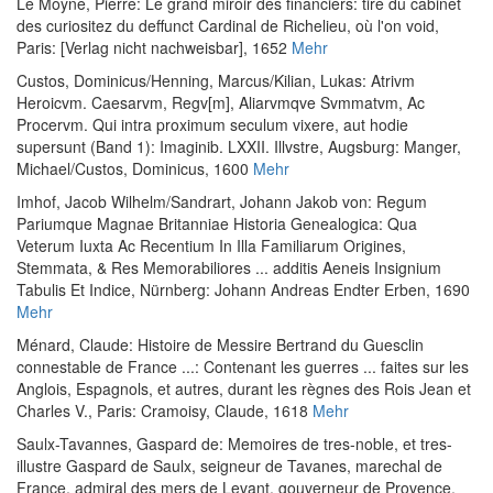
Le Moyne, Pierre
:
Le grand miroir des financiers: tiré du cabinet
des curiositez du deffunct Cardinal de Richelieu, où l'on void
,
Paris: [Verlag nicht nachweisbar], 1652
Mehr
Custos, Dominicus
/
Henning, Marcus
/
Kilian, Lukas
:
Atrivm
Heroicvm. Caesarvm, Regv[m], Aliarvmqve Svmmatvm, Ac
Procervm. Qui intra proximum seculum vixere, aut hodie
supersunt (Band 1): Imaginib. LXXII. Illvstre
, Augsburg: Manger,
Michael/Custos, Dominicus, 1600
Mehr
Imhof, Jacob Wilhelm
/
Sandrart, Johann Jakob von
:
Regum
Pariumque Magnae Britanniae Historia Genealogica: Qua
Veterum Iuxta Ac Recentium In Illa Familiarum Origines,
Stemmata, & Res Memorabiliores ... additis Aeneis Insignium
Tabulis Et Indice
, Nürnberg: Johann Andreas Endter Erben, 1690
Mehr
Ménard, Claude
:
Histoire de Messire Bertrand du Guesclin
connestable de France ...: Contenant les guerres ... faites sur les
Anglois, Espagnols, et autres, durant les règnes des Rois Jean et
Charles V.
, Paris: Cramoisy, Claude, 1618
Mehr
Saulx-Tavannes, Gaspard de
:
Memoires de tres-noble, et tres-
illustre Gaspard de Saulx, seigneur de Tavanes, marechal de
France, admiral des mers de Levant, gouverneur de Provence
,