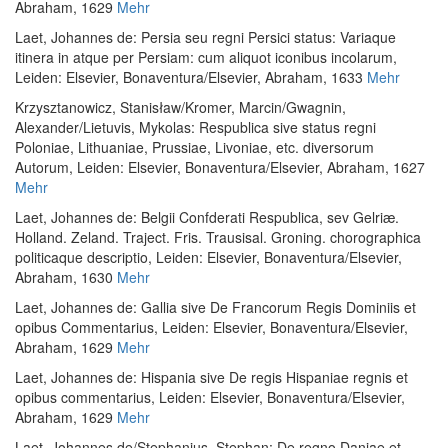
Abraham, 1629
Mehr
Laet, Johannes de
:
Persia seu regni Persici status: Variaque
itinera in atque per Persiam: cum aliquot iconibus incolarum
,
Leiden: Elsevier, Bonaventura/Elsevier, Abraham, 1633
Mehr
Krzysztanowicz, Stanisław
/
Kromer, Marcin
/
Gwagnin,
Alexander
/
Lietuvis, Mykolas
:
Respublica sive status regni
Poloniae, Lithuaniae, Prussiae, Livoniae, etc. diversorum
Autorum
, Leiden: Elsevier, Bonaventura/Elsevier, Abraham, 1627
Mehr
Laet, Johannes de
:
Belgii Confderati Respublica, sev Gelriæ.
Holland. Zeland. Traject. Fris. Trausisal. Groning. chorographica
politicaque descriptio
, Leiden: Elsevier, Bonaventura/Elsevier,
Abraham, 1630
Mehr
Laet, Johannes de
:
Gallia sive De Francorum Regis Dominiis et
opibus Commentarius
, Leiden: Elsevier, Bonaventura/Elsevier,
Abraham, 1629
Mehr
Laet, Johannes de
:
Hispania sive De regis Hispaniae regnis et
opibus commentarius
, Leiden: Elsevier, Bonaventura/Elsevier,
Abraham, 1629
Mehr
Laet, Johannes de
/
Stephanius, Stephan
:
De regno Daniae et