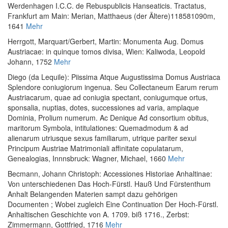
Werdenhagen I.C.C. de Rebuspublicis Hanseaticis. Tractatus
,
Frankfurt am Main: Merian, Matthaeus (der Ältere)118581090m,
1641
Mehr
Herrgott, Marquart
/
Gerbert, Martin
:
Monumenta Aug. Domus
Austriacae: in quinque tomos divisa
, Wien: Kaliwoda, Leopold
Johann, 1752
Mehr
Diego (da Lequile)
:
Piissima Atque Augustissima Domus Austriaca
Splendore coniugiorum ingenua. Seu Collectaneum Earum rerum
Austriacarum, quae ad coniugia spectant, coniugumque ortus,
sponsalia, nuptias, dotes, successiones ad varia, amplaque
Dominia, Prolium numerum. Ac Denique Ad consortium obitus,
maritorum Symbola, intitulationes: Quemadmodum & ad
alienarum utriusque sexus familiarum, utrique pariter sexui
Principum Austriae Matrimoniali affinitate copulatarum,
Genealogias
, Innnsbruck: Wagner, Michael, 1660
Mehr
Becmann, Johann Christoph
:
Accessiones Historiae Anhaltinae:
Von unterschiedenen Das Hoch-Fürstl. Hauß Und Fürstenthum
Anhalt Belangenden Materien sampt dazu gehörigen
Documenten ; Wobei zugleich Eine Continuation Der Hoch-Fürstl.
Anhaltischen Geschichte von A. 1709. biß 1716.
, Zerbst:
Zimmermann, Gottfried, 1716
Mehr