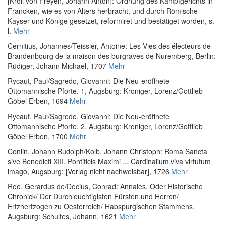
[Kroll von Freyen, Johann Anton]
:
Ordnung des Kampfgerichts in
Francken, wie es von Alters herbracht, und durch Römische
Kayser und Könige gesetzet, reformiret und bestätiget worden
, s.
l.
Mehr
Cernitius, Johannes
/
Teissier, Antoine
:
Les Vies des électeurs de
Brandenbourg de la maison des burgraves de Nuremberg
, Berlin:
Rüdiger, Johann Michael, 1707
Mehr
Rycaut, Paul
/
Sagredo, Giovanni
:
Die Neu-eröffnete
Ottomannische Pforte. 1
, Augsburg: Kroniger, Lorenz/Gottlieb
Göbel Erben, 1694
Mehr
Rycaut, Paul
/
Sagredo, Giovanni
:
Die Neu-eröffnete
Ottomannische Pforte. 2
, Augsburg: Kroniger, Lorenz/Gottlieb
Göbel Erben, 1700
Mehr
Conlin, Johann Rudolph
/
Kolb, Johann Christoph
:
Roma Sancta
sive Benedicti XIII. Pontificis Maximi ... Cardinalium viva virtutum
imago
, Augsburg: [Verlag nicht nachweisbar], 1726
Mehr
Roo, Gerardus de
/
Decius, Conrad
:
Annales, Oder Historische
Chronick/ Der Durchleuchtigisten Fürsten und Herren/
Ertzhertzogen zu Oesterreich/ Habspurgischen Stammens
,
Augsburg: Schultes, Johann, 1621
Mehr