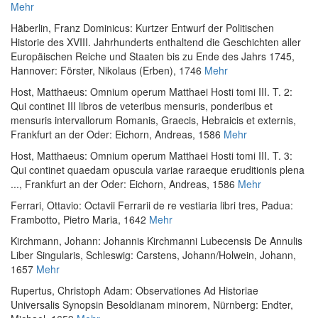
Mehr
Häberlin, Franz Dominicus
:
Kurtzer Entwurf der Politischen
Historie des XVIII. Jahrhunderts enthaltend die Geschichten aller
Europäischen Reiche und Staaten bis zu Ende des Jahrs 1745
,
Hannover: Förster, Nikolaus (Erben), 1746
Mehr
Host, Matthaeus
:
Omnium operum Matthaei Hosti tomi III. T. 2:
Qui continet III libros de veteribus mensuris, ponderibus et
mensuris intervallorum Romanis, Graecis, Hebraicis et externis
,
Frankfurt an der Oder: Eichorn, Andreas, 1586
Mehr
Host, Matthaeus
:
Omnium operum Matthaei Hosti tomi III. T. 3:
Qui continet quaedam opuscula variae raraeque eruditionis plena
...
, Frankfurt an der Oder: Eichorn, Andreas, 1586
Mehr
Ferrari, Ottavio
:
Octavii Ferrarii de re vestiaria libri tres
, Padua:
Frambotto, Pietro Maria, 1642
Mehr
Kirchmann, Johann
:
Johannis Kirchmanni Lubecensis De Annulis
Liber Singularis
, Schleswig: Carstens, Johann/Holwein, Johann,
1657
Mehr
Rupertus, Christoph Adam
:
Observationes Ad Historiae
Universalis Synopsin Besoldianam minorem
, Nürnberg: Endter,