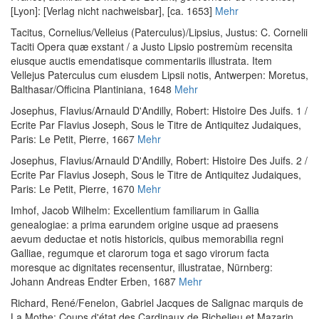
[Lyon]: [Verlag nicht nachweisbar], [ca. 1653]
Mehr
Tacitus, Cornelius
/
Velleius (Paterculus)
/
Lipsius, Justus
:
C. Cornelii
Taciti Opera quæ exstant / a Justo Lipsio postremùm recensita
eiusque auctis emendatisque commentariis illustrata. Item
Vellejus Paterculus cum eiusdem Lipsii notis
, Antwerpen: Moretus,
Balthasar/Officina Plantiniana, 1648
Mehr
Josephus, Flavius
/
Arnauld D'Andilly, Robert
:
Histoire Des Juifs. 1 /
Ecrite Par Flavius Joseph, Sous le Titre de Antiquitez Judaiques
,
Paris: Le Petit, Pierre, 1667
Mehr
Josephus, Flavius
/
Arnauld D'Andilly, Robert
:
Histoire Des Juifs. 2 /
Ecrite Par Flavius Joseph, Sous le Titre de Antiquitez Judaiques
,
Paris: Le Petit, Pierre, 1670
Mehr
Imhof, Jacob Wilhelm
:
Excellentium familiarum in Gallia
genealogiae: a prima earundem origine usque ad praesens
aevum deductae et notis historicis, quibus memorabilia regni
Galliae, regumque et clarorum toga et sago virorum facta
moresque ac dignitates recensentur, illustratae
, Nürnberg:
Johann Andreas Endter Erben, 1687
Mehr
Richard, René
/
Fenelon, Gabriel Jacques de Salignac marquis de
La Mothe
:
Coups d'état des Cardinaux de Richelieu et Mazarin,