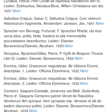
Cunæus, Petrus
:
Petri Cvnæi de repvblica hebræorvm libri III
,
Leiden: Eickhoutius, Nicolaus/Boxe, Willem Christiaens van der,
1631
Mehr
Sallustius Crispus, Gaius
:
C. Sallustius Crispus. Cum veterum
Historicorum fragmentis
, Amsterdam: Jansson, Jan, 1641
Mehr
Sprecher von Bernegg, Fortunat
:
F. Sprecheri Rhetia: ubi eius
verus situs, poltia, bella, foedera et alia memorabilia
accuratissime describuntur
, Leiden: Elsevier,
Bonaventura/Elsevier, Abraham, 1633
Mehr
Dionysius, Byzantius
/
Gilles, Pierre
:
P. Gyllii de Bosporo Thracio
Libri III
, Leiden: Elsevier, Bonaventura, 1632
Mehr
Emmius, Ubbo
:
Graecorum respublicae: Ab Ubbone Emmio
descriptae. 1
, Leiden: Officina Elzeviriana, 1632
Mehr
Emmius, Ubbo
:
Graecorum respublicae: Ab Ubbone Emmio
descriptae. 2
, Leiden: Officina Elzeviriana, 1632
Mehr
Contarini, Gasparo
/
Cootwijk, Johannes van
/
Belli, Giulio
/
Avity,
Pierre d'
:
Gasparis Contareni patricii Veneti de Republica
Venetorum libri quinque. Item synopsis reip. Venetae et alii de
eadem discursus politici
, Leiden: Elsevier, Bonaventura/Elsevier,
Abraham, 1628
Mehr