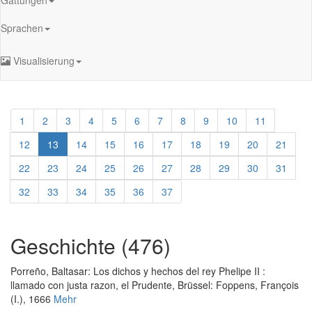
Sprachen
Visualisierung
1
2
3
4
5
6
7
8
9
10
11
12
13
14
15
16
17
18
19
20
21
22
23
24
25
26
27
28
29
30
31
32
33
34
35
36
37
Geschichte (476)
Porreño, Baltasar
:
Los dichos y hechos del rey Phelipe II :
llamado con justa razon, el Prudente
, Brüssel: Foppens, François
(I.), 1666
Mehr