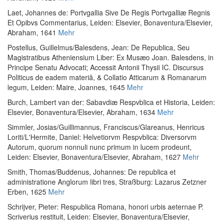
Laet, Johannes de
:
Portvgallia Sive De Regis Portvgalliæ Regnis
Et Opibvs Commentarius
, Leiden: Elsevier, Bonaventura/Elsevier,
Abraham, 1641
Mehr
Postellus, Guillelmus
/
Balesdens, Jean
:
De Republica, Seu
Magistratibus Atheniensium Liber: Ex Musæo Joan. Balesdens, in
Principe Senatu Advocati; Accessit Antonii Thysii IC. Discursus
Politicus de eadem materiâ, & Collatio Atticarum & Romanarum
legum
, Leiden: Maire, Joannes, 1645
Mehr
Burch, Lambert van der
:
Sabavdiæ Respvblica et Historia
, Leiden:
Elsevier, Bonaventura/Elsevier, Abraham, 1634
Mehr
Simmler, Josias
/
Guillimannus, Franciscus
/
Glareanus, Henricus
Loriti
/
L'Hermite, Daniel
:
Helvetiorvm Respvblica: Diversorvm
Autorum, quorum nonnuli nunc primum in lucem prodeunt
,
Leiden: Elsevier, Bonaventura/Elsevier, Abraham, 1627
Mehr
Smith, Thomas
/
Buddenus, Johannes
:
De republica et
administratione Anglorum libri tres
, Straßburg: Lazarus Zetzner
Erben, 1625
Mehr
Schrijver, Pieter
:
Respublica Romana, honori urbis aeternae P.
Scriverius restituit
, Leiden: Elsevier, Bonaventura/Elsevier,