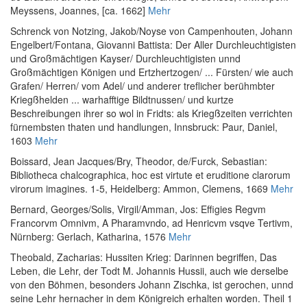
Meyssens, Joannes, [ca. 1662]
Mehr
Schrenck von Notzing, Jakob
/
Noyse von Campenhouten, Johann
Engelbert
/
Fontana, Giovanni Battista
:
Der Aller Durchleuchtigisten
und Großmächtigen Kayser/ Durchleuchtigisten unnd
Großmächtigen Königen und Ertzhertzogen/ ... Fürsten/ wie auch
Grafen/ Herren/ vom Adel/ und anderer treflicher berühmbter
Kriegßhelden ... warhafftige Bildtnussen/ und kurtze
Beschreibungen ihrer so wol in Fridts: als Kriegßzeiten verrichten
fürnembsten thaten und handlungen
, Innsbruck: Paur, Daniel,
1603
Mehr
Boissard, Jean Jacques
/
Bry, Theodor, de
/
Furck, Sebastian
:
Bibliotheca chalcographica, hoc est virtute et eruditione clarorum
virorum imagines. 1-5
, Heidelberg: Ammon, Clemens, 1669
Mehr
Bernard, Georges
/
Solis, Virgil
/
Amman, Jos
:
Effigies Regvm
Francorvm Omnivm, A Pharamvndo, ad Henricvm vsqve Tertivm
,
Nürnberg: Gerlach, Katharina, 1576
Mehr
Theobald, Zacharias
:
Hussiten Krieg: Darinnen begriffen, Das
Leben, die Lehr, der Todt M. Johannis Hussii, auch wie derselbe
von den Böhmen, besonders Johann Zischka, ist gerochen, unnd
seine Lehr hernacher in dem Königreich erhalten worden. Theil 1