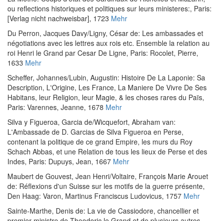
ou reflections historiques et politiques sur leurs ministeres:
, Paris:
[Verlag nicht nachweisbar], 1723
Mehr
Du Perron, Jacques Davy
/
Ligny, César de
:
Les ambassades et
négotiations avec les lettres aux rois etc. Ensemble la relation au
roi Henri le Grand par Cesar De Ligne
, Paris: Rocolet, Pierre,
1633
Mehr
Scheffer, Johannes
/
Lubin, Augustin
:
Histoire De La Laponie: Sa
Description, L'Origine, Les France, La Maniere De Vivre De Ses
Habitans, leur Religion, leur Magie, & les choses rares du Païs
,
Paris: Varennes, Jeanne, 1678
Mehr
Silva y Figueroa, Garcia de
/
Wicquefort, Abraham van
:
L'Ambassade de D. Garcias de Silva Figueroa en Perse,
contenant la politique de ce grand Empire, les murs du Roy
Schach Abbas, et une Relation de tous les lieux de Perse et des
Indes
, Paris: Dupuys, Jean, 1667
Mehr
Maubert de Gouvest, Jean Henri
/
Voltaire, François Marie Arouet
de
:
Réflexions d'un Suisse sur les motifs de la guerre présente
,
Den Haag: Varon, Martinus Franciscus Ludovicus, 1757
Mehr
Sainte-Marthe, Denis de
:
La vie de Cassiodore, chancellier et
premier ministre de Theodoric le Grand et de plusieurs autres