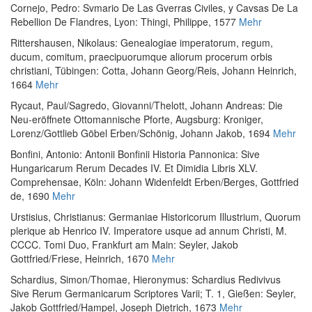
Cornejo, Pedro
:
Svmario De Las Gverras Civiles, y Cavsas De La
Rebellion De Flandres
, Lyon: Thingi, Philippe, 1577
Mehr
Rittershausen, Nikolaus
:
Genealogiae imperatorum, regum,
ducum, comitum, praecipuorumque aliorum procerum orbis
christiani
, Tübingen: Cotta, Johann Georg/Reis, Johann Heinrich,
1664
Mehr
Rycaut, Paul
/
Sagredo, Giovanni
/
Thelott, Johann Andreas
:
Die
Neu-eröffnete Ottomannische Pforte
, Augsburg: Kroniger,
Lorenz/Gottlieb Göbel Erben/Schönig, Johann Jakob, 1694
Mehr
Bonfini, Antonio
:
Antonii Bonfinii Historia Pannonica: Sive
Hungaricarum Rerum Decades IV. Et Dimidia Libris XLV.
Comprehensae
, Köln: Johann Widenfeldt Erben/Berges, Gottfried
de, 1690
Mehr
Urstisius, Christianus
:
Germaniae Historicorum Illustrium, Quorum
plerique ab Henrico IV. Imperatore usque ad annum Christi, M.
CCCC. Tomi Duo
, Frankfurt am Main: Seyler, Jakob
Gottfried/Friese, Heinrich, 1670
Mehr
Schardius, Simon
/
Thomae, Hieronymus
:
Schardius Redivivus
Sive Rerum Germanicarum Scriptores Varii; T. 1
, Gießen: Seyler,
Jakob Gottfried/Hampel, Joseph Dietrich, 1673
Mehr