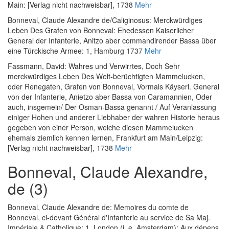
Main: [Verlag nicht nachweisbar], 1738
Mehr
Bonneval, Claude Alexandre de
/
Caliginosus
:
Merckwürdiges
Leben Des Grafen von Bonneval: Ehedessen Kaiserlicher
General der Infanterie, Anitzo aber commandirender Bassa über
eine Türckische Armee: 1
, Hamburg 1737
Mehr
Fassmann, David
:
Wahres und Verwirrtes, Doch Sehr
merckwürdiges Leben Des Welt-berüchtigten Mammelucken,
oder Renegaten, Grafen von Bonneval, Vormals Käyserl. General
von der Infanterie, Anietzo aber Bassa von Caramannien, Oder
auch, insgemein/ Der Osman-Bassa genannt / Auf Veranlassung
einiger Hohen und anderer Liebhaber der wahren Historie heraus
gegeben von einer Person, welche diesen Mammelucken
ehemals ziemlich kennen lernen
, Frankfurt am Main/Leipzig:
[Verlag nicht nachweisbar], 1738
Mehr
Bonneval, Claude Alexandre,
de (3)
Bonneval, Claude Alexandre de
:
Memoires du comte de
Bonneval, ci-devant Général d'Infanterie au service de Sa Maj.
Impériale & Catholique: 1
, London (i. e. Amsterdam): Aux dépens