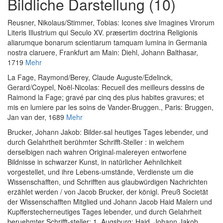
Bildliche Darstellung (10)
Reusner, Nikolaus
/
Stimmer, Tobias
:
Icones sive Imagines Virorum
Literis Illustrium qui Seculo XV. præsertim doctrina Religionis
aliarumque bonarum scientiarum tamquam lumina in Germania
nostra claruere
, Frankfurt am Main: Diehl, Johann Balthasar,
1719
Mehr
La Fage, Raymond
/
Berey, Claude Auguste
/
Edelinck,
Gerard
/
Coypel, Noël-Nicolas
:
Recueil des meilleurs dessins de
Raimond la Fage; gravé par cinq des plus habites gravures; et
mis en lumiere par les soins de Vander-Bruggen.
, Paris: Bruggen,
Jan van der, 1689
Mehr
Brucker, Johann Jakob
:
Bilder-sal heutiges Tages lebender, und
durch Gelahrtheit berühmter Schrifft-Steller : in welchem
derselbigen nach wahren Original-malereyen entworfene
Bildnisse in schwarzer Kunst, in natürlicher Aehnlichkeit
vorgestellet, und ihre Lebens-umstände, Verdienste um die
Wissenschafften, und Schrifften aus glaubwürdigen Nachrichten
erzählet werden / von Jacob Brucker, der königl. Preuß Societät
der Wissenschafften Mitglied und Johann Jacob Haid Malern und
Kupfferstecherneutiges Tages lebender, und durch Gelahrheit
beruehmter Schrifft-steller: 1
, Augsburg: Haid, Johann Jakob,