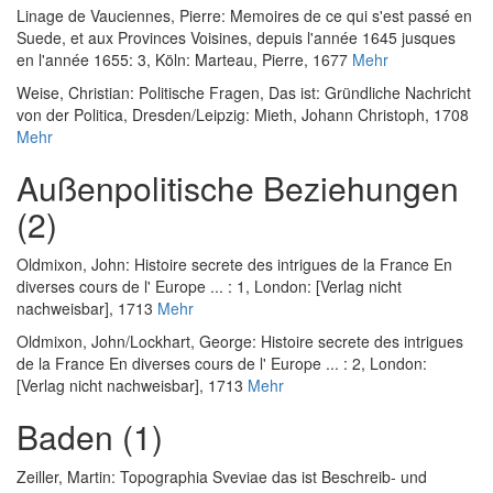
Linage de Vauciennes, Pierre
:
Memoires de ce qui s'est passé en
Suede, et aux Provinces Voisines, depuis l'année 1645 jusques
en l'année 1655: 3
, Köln: Marteau, Pierre, 1677
Mehr
Weise, Christian
:
Politische Fragen, Das ist: Gründliche Nachricht
von der Politica
, Dresden/Leipzig: Mieth, Johann Christoph, 1708
Mehr
Außenpolitische Beziehungen
(2)
Oldmixon, John
:
Histoire secrete des intrigues de la France En
diverses cours de l' Europe ... : 1
, London: [Verlag nicht
nachweisbar], 1713
Mehr
Oldmixon, John
/
Lockhart, George
:
Histoire secrete des intrigues
de la France En diverses cours de l' Europe ... : 2
, London:
[Verlag nicht nachweisbar], 1713
Mehr
Baden (1)
Zeiller, Martin
:
Topographia Sveviae das ist Beschreib- und