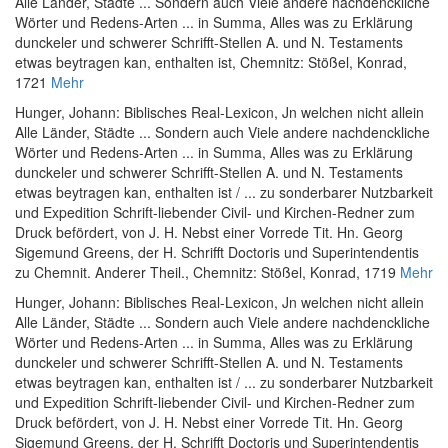
Alle Länder, Städte ... Sondern auch Viele andere nachdenckliche
Wörter und Redens-Arten ... in Summa, Alles was zu Erklärung
dunckeler und schwerer Schrifft-Stellen A. und N. Testaments
etwas beytragen kan, enthalten ist
, Chemnitz: Stößel, Konrad,
1721
Mehr
Hunger, Johann
:
Biblisches Real-Lexicon, Jn welchen nicht allein
Alle Länder, Städte ... Sondern auch Viele andere nachdenckliche
Wörter und Redens-Arten ... in Summa, Alles was zu Erklärung
dunckeler und schwerer Schrifft-Stellen A. und N. Testaments
etwas beytragen kan, enthalten ist / ... zu sonderbarer Nutzbarkeit
und Expedition Schrift-liebender Civil- und Kirchen-Redner zum
Druck befördert, von J. H. Nebst einer Vorrede Tit. Hn. Georg
Sigemund Greens, der H. Schrifft Doctoris und Superintendentis
zu Chemnit. Anderer Theil.
, Chemnitz: Stößel, Konrad, 1719
Mehr
Hunger, Johann
:
Biblisches Real-Lexicon, Jn welchen nicht allein
Alle Länder, Städte ... Sondern auch Viele andere nachdenckliche
Wörter und Redens-Arten ... in Summa, Alles was zu Erklärung
dunckeler und schwerer Schrifft-Stellen A. und N. Testaments
etwas beytragen kan, enthalten ist / ... zu sonderbarer Nutzbarkeit
und Expedition Schrift-liebender Civil- und Kirchen-Redner zum
Druck befördert, von J. H. Nebst einer Vorrede Tit. Hn. Georg
Sigemund Greens, der H. Schrifft Doctoris und Superintendentis