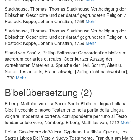
Stackhouse, Thomas
:
Thomas Stackhouse Vertheidigung der
Biblischen Geschichte und der darauf gegründeten Religion.7
,
Rostock: Koppe, Johann Christian, 1758
Mehr
Stackhouse, Thomas
:
Thomas Stackhouse Vertheidigung der
Biblischen Geschichte und der darauf gegründeten Religion. 8
,
Rostock: Koppe, Johann Christian, 1759
Mehr
Sinold von Schütz, Philipp Balthasar
:
Concordantiae bibliorum
sacrorum portatiles et reales: Oder kurtzer Auszug der
vornehmsten Materien u. Sprüche der Heil. Schrifft, Alten u.
Neuen Testaments
, Braunschweig: [Verlag nicht nachweisbar],
1732
Mehr
Bibelübersetzung (2)
Erberg, Matthias von
:
La Sacro-Santa Biblia In Lingua Italiana.
Cioè Il vecchio e nuovo Testamento nella purità della Lingua
volgare, moderna e corretta, corrispondente per tutto al Testo
fondamentale vero
, Nürnberg: Erberg, Matthias von, 1712
Mehr
Reina, Cassiodoro de
/
Valera, Cypriano
:
La Biblia. Que es, Los
Sacros Libros Del Vieio y Nuevo Testamento
, Frankfurt am Main: