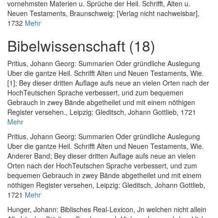
vornehmsten Materien u. Sprüche der Heil. Schrifft, Alten u.
Neuen Testaments
, Braunschweig: [Verlag nicht nachweisbar],
1732
Mehr
Bibelwissenschaft (18)
Pritius, Johann Georg
:
Summarien Oder gründliche Auslegung
Uber die gantze Heil. Schrifft Alten und Neuen Testaments, Wie.
[1]; Bey dieser dritten Auflage aufs neue an vielen Orten nach der
HochTeutschen Sprache verbessert, und zum bequemen
Gebrauch in zwey Bände abgetheilet und mit einem nöthigen
Register versehen.
, Leipzig: Gleditsch, Johann Gottlieb, 1721
Mehr
Pritius, Johann Georg
:
Summarien Oder gründliche Auslegung
Uber die gantze Heil. Schrifft Alten und Neuen Testaments, Wie.
Anderer Band; Bey dieser dritten Auflage aufs neue an vielen
Orten nach der HochTeutschen Sprache verbessert, und zum
bequemen Gebrauch in zwey Bände abgetheilet und mit einem
nöthigen Register versehen
, Leipzig: Gleditsch, Johann Gottlieb,
1721
Mehr
Hunger, Johann
:
Biblisches Real-Lexicon, Jn welchen nicht allein