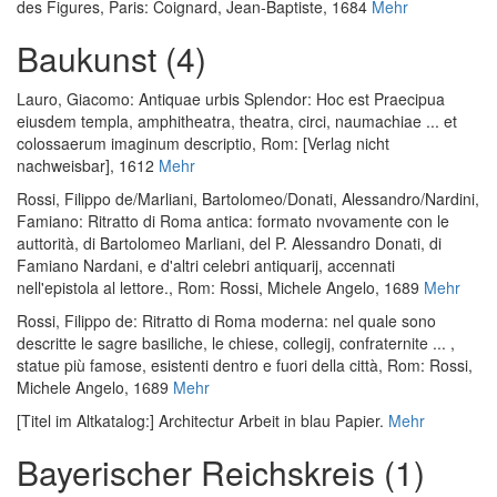
des Figures
, Paris: Coignard, Jean-Baptiste, 1684
Mehr
Baukunst (4)
Lauro, Giacomo
:
Antiquae urbis Splendor: Hoc est Praecipua
eiusdem templa, amphitheatra, theatra, circi, naumachiae ... et
colossaerum imaginum descriptio
, Rom: [Verlag nicht
nachweisbar], 1612
Mehr
Rossi, Filippo de
/
Marliani, Bartolomeo
/
Donati, Alessandro
/
Nardini,
Famiano
:
Ritratto di Roma antica: formato nvovamente con le
auttorità, di Bartolomeo Marliani, del P. Alessandro Donati, di
Famiano Nardani, e d'altri celebri antiquarij, accennati
nell'epistola al lettore.
, Rom: Rossi, Michele Angelo, 1689
Mehr
Rossi, Filippo de
:
Ritratto di Roma moderna: nel quale sono
descritte le sagre basiliche, le chiese, collegij, confraternite ... ,
statue più famose, esistenti dentro e fuori della città
, Rom: Rossi,
Michele Angelo, 1689
Mehr
[Titel im Altkatalog:] Architectur Arbeit in blau Papier.
Mehr
Bayerischer Reichskreis (1)