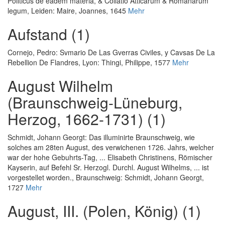
Politicus de eadem materiâ, & Collatio Atticarum & Romanarum
legum
, Leiden: Maire, Joannes, 1645
Mehr
Aufstand (1)
Cornejo, Pedro
:
Svmario De Las Gverras Civiles, y Cavsas De La
Rebellion De Flandres
, Lyon: Thingi, Philippe, 1577
Mehr
August Wilhelm
(Braunschweig-Lüneburg,
Herzog, 1662-1731) (1)
Schmidt, Johann Georgt
:
Das illuminirte Braunschweig, wie
solches am 28ten August, des verwichenen 1726. Jahrs, welcher
war der hohe Gebuhrts-Tag, ... Elisabeth Christinens, Römischer
Kayserin, auf Befehl Sr. Herzogl. Durchl. August Wilhelms, ... ist
vorgestellet worden.
, Braunschweig: Schmidt, Johann Georgt,
1727
Mehr
August, III. (Polen, König) (1)