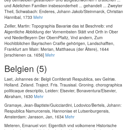
und Adelichen Familien insbesonderheit ... gehandelt ... Zweyter
Theil
, Schwabach: Enderes, Johann Jakob/Steinmarck, Christian
Hannibal, 1733
Mehr
Zeiller, Martin
:
Topographia Bavariæ das ist Beschreib: vnd
Aigentliche Abbildung der Vornembsten Stätt vnd Orth in Ober
vnd NiederBeyern Der ObernPfaltz, Vnd andern, Zum
Hochlöblichen Bayrischen Craiße gehörigen, Landschafften
,
Frankfurt am Main: Merian, Matthaeus (der Ältere), 1644
[erschienen ca. 1656]
Mehr
Belgien (5)
Laet, Johannes de
:
Belgii Confderati Respublica, sev Gelriæ.
Holland. Zeland. Traject. Fris. Trausisal. Groning. chorographica
politicaque descriptio
, Leiden: Elsevier, Bonaventura/Elsevier,
Abraham, 1630
Mehr
Gramaye, Jean-Baptiste
/
Guicciardini, Lodovico
/
Bertels, Johann
:
Respublica Namurcensis, Hannoniae et Lutsenburgensis
,
Amsterdam: Jansson, Jan, 1634
Mehr
Meteren, Emanuel von
:
Eigentlich vnd volkomene Historische