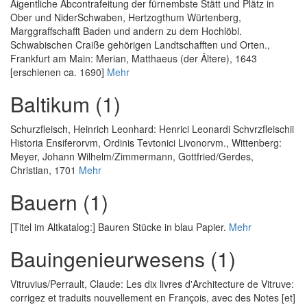
Aigentliche Abcontrafeitung der fürnembste Stätt und Plätz in
Ober und NiderSchwaben, Hertzogthum Würtenberg,
Marggraffschafft Baden und andern zu dem Hochlöbl.
Schwabischen Craiße gehörigen Landtschafften und Orten.
,
Frankfurt am Main: Merian, Matthaeus (der Ältere), 1643
[erschienen ca. 1690]
Mehr
Baltikum (1)
Schurzfleisch, Heinrich Leonhard
:
Henrici Leonardi Schvrzfleischii
Historia Ensiferorvm, Ordinis Tevtonici Livonorvm.
, Wittenberg:
Meyer, Johann Wilhelm/Zimmermann, Gottfried/Gerdes,
Christian, 1701
Mehr
Bauern (1)
[Titel im Altkatalog:] Bauren Stücke in blau Papier.
Mehr
Bauingenieurwesens (1)
Vitruvius
/
Perrault, Claude
:
Les dix livres d'Architecture de Vitruve:
corrigez et traduits nouvellement en François, avec des Notes [et]