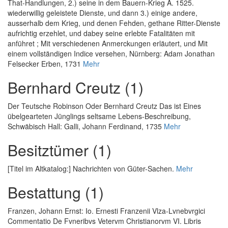
That-Handlungen, 2.) seine in dem Bauern-Krieg A. 1525.
wiederwillig geleistete Dienste, und dann 3.) einige andere,
ausserhalb dem Krieg, und denen Fehden, gethane Ritter-Dienste
aufrichtig erzehlet, und dabey seine erlebte Fatalitäten mit
anführet ; Mit verschiedenen Anmerckungen erläutert, und Mit
einem vollständigen Indice versehen
, Nürnberg: Adam Jonathan
Felsecker Erben, 1731
Mehr
Bernhard Creutz (1)
Der Teutsche Robinson Oder Bernhard Creutz Das ist Eines
übelgearteten Jünglings seltsame Lebens-Beschreibung
,
Schwäbisch Hall: Galli, Johann Ferdinand, 1735
Mehr
Besitztümer (1)
[Titel im Altkatalog:] Nachrichten von Güter-Sachen.
Mehr
Bestattung (1)
Franzen, Johann Ernst
:
Io. Ernesti Franzenii Vlza-Lvnebvrgici
Commentatio De Fvneribvs Vetervm Christianorvm VI. Libris