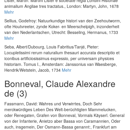
Lister, Martin
:
Martini Lister e societate regia Londini Historiae
animalium Angliae tres tractatus.
, London: Martyn, John, 1678
Mehr
Sellius, Godefroy
:
Natuurkundige histori van den Zeehoutworm,
ofte Houtvreeter, zynde Koker- en Meerschelpigh, inzonderheit
van den Nederlantschen
, Utrecht: Besseling, Hermanus, 1733
Mehr
Seba, Albert
/
Dubourg, Louis Fabritius
/
Tanjé, Pieter
:
Locupletissimi rerum naturalium thesauri accurata descriptio et
iconibus artificiosissimus expressio, per universam physices
historiam. Tomus I.
, Amsterdam: Janssonius van Waesberge,
Hendrik/Wetstein, Jacob, 1734
Mehr
Bonneval, Claude Alexandre
de (3)
Fassmann, David
:
Wahres und Verwirrtes, Doch Sehr
merckwürdiges Leben Des Welt-berüchtigten Mammelucken,
oder Renegaten, Grafen von Bonneval, Vormals Käyserl. General
von der Infanterie, Anietzo aber Bassa von Caramannien, Oder
auch, insgemein, Der Osmann-Bassa genannt:
, Frankfurt am