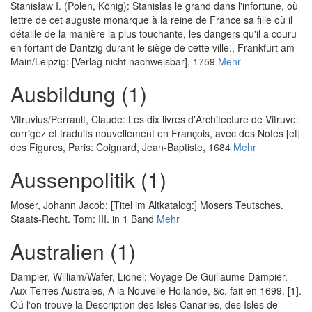
Stanisław I. (Polen, König)
:
Stanislas le grand dans l'infortune, où
lettre de cet auguste monarque à la reine de France sa fille où il
détaille de la manière la plus touchante, les dangers qu'il a couru
en fortant de Dantzig durant le siège de cette ville.
, Frankfurt am
Main/Leipzig: [Verlag nicht nachweisbar], 1759
Mehr
Ausbildung (1)
Vitruvius
/
Perrault, Claude
:
Les dix livres d'Architecture de Vitruve:
corrigez et traduits nouvellement en François, avec des Notes [et]
des Figures
, Paris: Coignard, Jean-Baptiste, 1684
Mehr
Aussenpolitik (1)
Moser, Johann Jacob
:
[Titel im Altkatalog:] Mosers Teutsches.
Staats-Recht. Tom: III. in 1 Band
Mehr
Australien (1)
Dampier, William
/
Wafer, Lionel
:
Voyage De Guillaume Dampier,
Aux Terres Australes, A la Nouvelle Hollande, &c. fait en 1699. [1].
Oú l'on trouve la Description des Isles Canaries, des Isles de