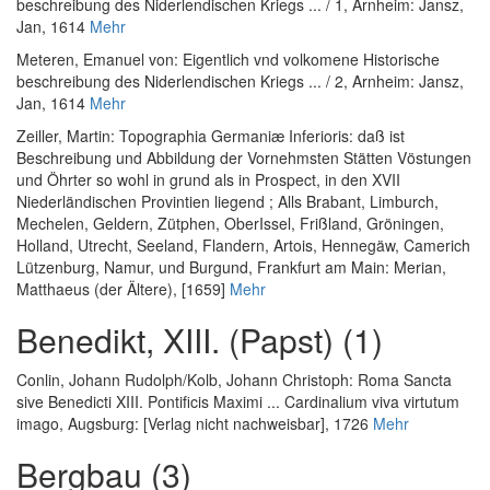
beschreibung des Niderlendischen Kriegs ... / 1
, Arnheim: Jansz,
Jan, 1614
Mehr
Meteren, Emanuel von
:
Eigentlich vnd volkomene Historische
beschreibung des Niderlendischen Kriegs ... / 2
, Arnheim: Jansz,
Jan, 1614
Mehr
Zeiller, Martin
:
Topographia Germaniæ Inferioris: daß ist
Beschreibung und Abbildung der Vornehmsten Stätten Vöstungen
und Öhrter so wohl in grund als in Prospect, in den XVII
Niederländischen Provintien liegend ; Alls Brabant, Limburch,
Mechelen, Geldern, Zütphen, OberIssel, Frißland, Gröningen,
Holland, Utrecht, Seeland, Flandern, Artois, Hennegäw, Camerich
Lützenburg, Namur, und Burgund
, Frankfurt am Main: Merian,
Matthaeus (der Ältere), [1659]
Mehr
Benedikt, XIII. (Papst) (1)
Conlin, Johann Rudolph
/
Kolb, Johann Christoph
:
Roma Sancta
sive Benedicti XIII. Pontificis Maximi ... Cardinalium viva virtutum
imago
, Augsburg: [Verlag nicht nachweisbar], 1726
Mehr
Bergbau (3)