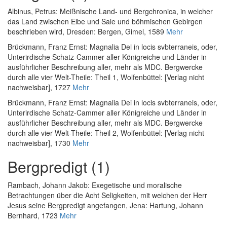
Albinus, Petrus
:
Meißnische Land- und Bergchronica, in welcher
das Land zwischen Elbe und Sale und böhmischen Gebirgen
beschrieben wird
, Dresden: Bergen, Gimel, 1589
Mehr
Brückmann, Franz Ernst
:
Magnalia Dei in locis svbterraneis, oder,
Unterirdische Schatz-Cammer aller Königreiche und Länder in
ausführlicher Beschreibung aller, mehr als MDC. Bergwercke
durch alle vier Welt-Theile: Theil 1
, Wolfenbüttel: [Verlag nicht
nachweisbar], 1727
Mehr
Brückmann, Franz Ernst
:
Magnalia Dei in locis svbterraneis, oder,
Unterirdische Schatz-Cammer aller Königreiche und Länder in
ausführlicher Beschreibung aller, mehr als MDC. Bergwercke
durch alle vier Welt-Theile: Theil 2
, Wolfenbüttel: [Verlag nicht
nachweisbar], 1730
Mehr
Bergpredigt (1)
Rambach, Johann Jakob
:
Exegetische und moralische
Betrachtungen über die Acht Seligkeiten, mit welchen der Herr
Jesus seine Bergpredigt angefangen
, Jena: Hartung, Johann
Bernhard, 1723
Mehr