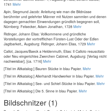
1741
Mehr
Apin, Siegmund Jacob
:
Anleitung wie man die Bildnüsse
berühmter und gelehrter Männer mit Nutzen sammlen und denen
dagegen gemachten Einwendungen gründlich begegnen soll
,
Nürnberg: Felsecker, Adam Jonathan, 1728
Mehr
Ridinger, Johann Elias
:
Vollkommene und gründliche
Vorstellungen der vortrefflichen Fürsten-Lust Oder der Edlen
Jagtbarkeit,
, Augsburg: Ridinger, Johann Elias, 1729
Mehr
Callot, Jacques
/
Baeck a Heldenmuth, Elias
:
Il Calloto resuscitato
oder Neu eingerichtes Zwerchen Cabinet
, Augsburg: [Verlag nicht
nachweisbar], [ca. 1716]
Mehr
[Titel im Altkatalog:] Bauren Stücke in blau Papier.
Mehr
[Titel im Altkatalog:] Allerhandt Handwerker in blau Papier.
Mehr
[Titel im Altkatalog:] See- und Schief-Stücke in blau Papier.
Mehr
[Titel im Altkatalog:] Die 5. Sinne in blau Papier.
Mehr
Bildschnitzer (1)