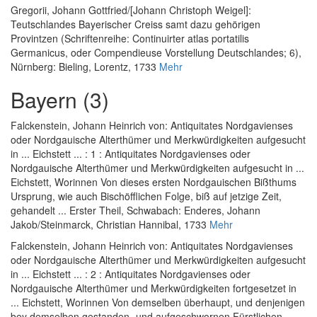
Gregorii, Johann Gottfried
/
[Johann Christoph Weigel]
:
Teutschlandes Bayerischer Creiss samt dazu gehörigen
Provintzen (Schriftenreihe: Continuirter atlas portatilis
Germanicus, oder Compendieuse Vorstellung Deutschlandes; 6)
,
Nürnberg: Bieling, Lorentz, 1733
Mehr
Bayern (3)
Falckenstein, Johann Heinrich von
:
Antiquitates Nordgavienses
oder Nordgauische Alterthümer und Merkwürdigkeiten aufgesucht
in ... Eichstett ... : 1 : Antiquitates Nordgavienses oder
Nordgauische Alterthümer und Merkwürdigkeiten aufgesucht in ...
Eichstett, Worinnen Von dieses ersten Nordgauischen Bißthums
Ursprung, wie auch Bischöfflichen Folge, biß auf jetzige Zeit,
gehandelt ... Erster Theil
, Schwabach: Enderes, Johann
Jakob/Steinmarck, Christian Hannibal, 1733
Mehr
Falckenstein, Johann Heinrich von
:
Antiquitates Nordgavienses
oder Nordgauische Alterthümer und Merkwürdigkeiten aufgesucht
in ... Eichstett ... : 2 : Antiquitates Nordgavienses oder
Nordgauische Alterthümer und Merkwürdigkeiten fortgesetzet in
... Eichstett, Worinnen Von demselben überhaupt, und denjenigen
bey demselben gestanden- und aufgeschwornen Fürstlichen ...