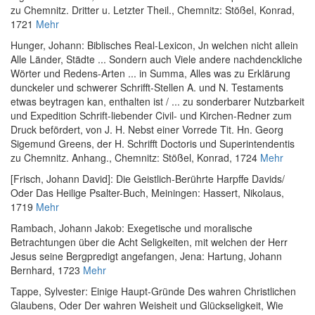
zu Chemnitz. Dritter u. Letzter Theil.
, Chemnitz: Stößel, Konrad,
1721
Mehr
Hunger, Johann
:
Biblisches Real-Lexicon, Jn welchen nicht allein
Alle Länder, Städte ... Sondern auch Viele andere nachdenckliche
Wörter und Redens-Arten ... in Summa, Alles was zu Erklärung
dunckeler und schwerer Schrifft-Stellen A. und N. Testaments
etwas beytragen kan, enthalten ist / ... zu sonderbarer Nutzbarkeit
und Expedition Schrift-liebender Civil- und Kirchen-Redner zum
Druck befördert, von J. H. Nebst einer Vorrede Tit. Hn. Georg
Sigemund Greens, der H. Schrifft Doctoris und Superintendentis
zu Chemnitz. Anhang.
, Chemnitz: Stößel, Konrad, 1724
Mehr
[Frisch, Johann David]
:
Die Geistlich-Berührte Harpffe Davids/
Oder Das Heilige Psalter-Buch
, Meiningen: Hassert, Nikolaus,
1719
Mehr
Rambach, Johann Jakob
:
Exegetische und moralische
Betrachtungen über die Acht Seligkeiten, mit welchen der Herr
Jesus seine Bergpredigt angefangen
, Jena: Hartung, Johann
Bernhard, 1723
Mehr
Tappe, Sylvester
:
Einige Haupt-Gründe Des wahren Christlichen
Glaubens, Oder Der wahren Weisheit und Glückseligkeit, Wie