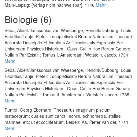
Main/Leipzig: [Verlag nicht nachweisbar], 1746
Mehr
Biologie (6)
Seba, Albert
/
Janssonius van Waesberge, Hendrik
/
Dubourg, Louis
Fabritius
/
Tanjé, Pieter
:
Locupletissimi Rerum Naturalium Thesauri
Accurata Descriptio Et Iconibus Artificiosissimis Expressio Per
Universam Physices Historiam : Opus, Cui In Hoc Rerum Genere,
Nullum Par Existit : Tomus I
, Amsterdam: Wetstein, Jacob, 1734
Mehr
Seba, Albert
/
Janssonius van Waesberge, Hendrik
/
Dubourg, Louis
Fabritius
/
Tanjé, Pieter
:
Locupletissimi Rerum Naturalium Thesauri
Accurata Descriptio Et Iconibus Artificiosissimis Expressio Per
Universam Physices Historiam : Opus, Cui In Hoc Rerum Genere,
Nullum Par Existit : Tomus II
, Amsterdam: Wetstein, Jacob, 1735
Mehr
Rumpf, Georg Eberhard
:
Thesaurus imaginum piscium
testaceorum: quales sunt cancri, echini, echnometra, stellae
marinae, etc; ut et cochlearum
, Leiden: Aa, Pieter van der, 1711
Mehr