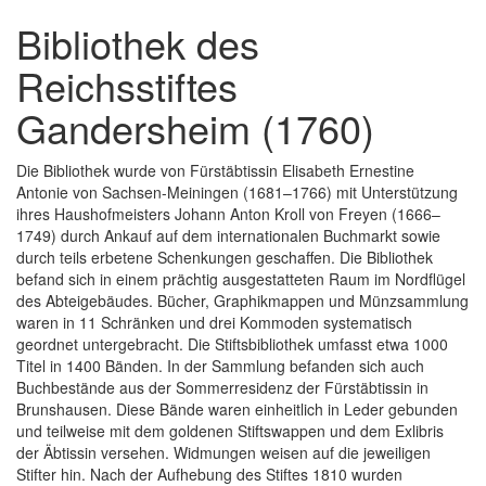
Bibliothek des
Reichsstiftes
Gandersheim (1760)
Die Bibliothek wurde von Fürstäbtissin Elisabeth Ernestine
Antonie von Sachsen-Meiningen (1681–1766) mit Unterstützung
ihres Haushofmeisters Johann Anton Kroll von Freyen (1666–
1749) durch Ankauf auf dem internationalen Buchmarkt sowie
durch teils erbetene Schenkungen geschaffen. Die Bibliothek
befand sich in einem prächtig ausgestatteten Raum im Nordflügel
des Abteigebäudes. Bücher, Graphikmappen und Münzsammlung
waren in 11 Schränken und drei Kommoden systematisch
geordnet untergebracht. Die Stiftsbibliothek umfasst etwa 1000
Titel in 1400 Bänden. In der Sammlung befanden sich auch
Buchbestände aus der Sommerresidenz der Fürstäbtissin in
Brunshausen. Diese Bände waren einheitlich in Leder gebunden
und teilweise mit dem goldenen Stiftswappen und dem Exlibris
der Äbtissin versehen. Widmungen weisen auf die jeweiligen
Stifter hin. Nach der Aufhebung des Stiftes 1810 wurden