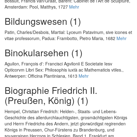
Bossuit, Francis van
/
Graat, Barent
:
Cabinet de l'Art de Sculpture
,
Amsterdam: Pool, Matthys, 1727
Mehr
Bildungswesen (1)
Patin, Charles
/
Desbois, Martial
:
Lyceum Patavinum, sive icones et
vitae professorum
, Padua: Frambotto, Pietro Maria, 1682
Mehr
Binokularsehen (1)
Aguilon, François d'
:
Francisci Agvilonii E Societate Iesv
Opticorvm Libri Sex: Philosophis iuxtà ac Mathematicis vtiles.
,
Antwerpen: Officina Plantiniana, 1613
Mehr
Biographie Friedrich II.
(Preußen, König) (1)
Hempel, Christian Friedrich
:
Helden-, Staats- und Lebens-
Geschichte des allerdurchlauchtigsten, grosmächtigsten Königs
und Herrn Friedrichs des Andern, jetzt glorwürdigst regirenden
Königs in Preussen, Chur-Fürstens zu Brandenburg, und
souverainen Herzogs in Schlesien. Band 1
, Frankfurt am