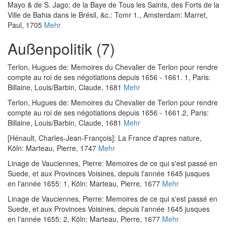
Mayo & de S. Jago; de la Baye de Tous les Saints, des Forts de la
Ville de Bahia dans le Brésil, &c.: Tomr 1.
, Amsterdam: Marret,
Paul, 1705
Mehr
Außenpolitik (7)
Terlon, Hugues de
:
Memoires du Chevalier de Terlon pour rendre
compte au roi de ses négotiations depuis 1656 - 1661. 1
, Paris:
Billaine, Louis/Barbin, Claude, 1681
Mehr
Terlon, Hugues de
:
Memoires du Chevalier de Terlon pour rendre
compte au roi de ses négotiations depuis 1656 - 1661.2
, Paris:
Billaine, Louis/Barbin, Claude, 1681
Mehr
[Hénault, Charles-Jean-François]
:
La France d'apres nature
,
Köln: Marteau, Pierre, 1747
Mehr
Linage de Vauciennes, Pierre
:
Memoires de ce qui s'est passé en
Suede, et aux Provinces Voisines, depuis l'année 1645 jusques
en l'année 1655: 1
, Köln: Marteau, Pierre, 1677
Mehr
Linage de Vauciennes, Pierre
:
Memoires de ce qui s'est passé en
Suede, et aux Provinces Voisines, depuis l'année 1645 jusques
en l'année 1655: 2
, Köln: Marteau, Pierre, 1677
Mehr