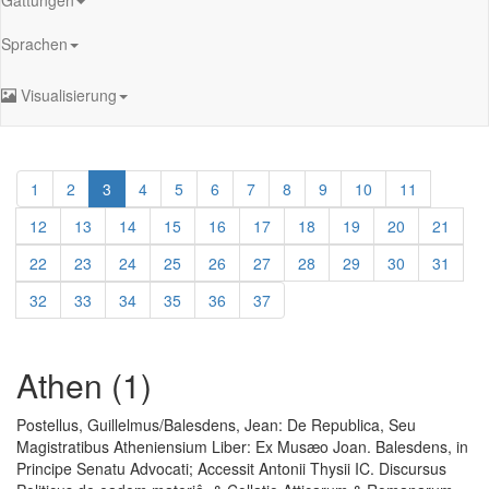
Sprachen
Visualisierung
1
2
3
4
5
6
7
8
9
10
11
12
13
14
15
16
17
18
19
20
21
22
23
24
25
26
27
28
29
30
31
32
33
34
35
36
37
Athen (1)
Postellus, Guillelmus
/
Balesdens, Jean
:
De Republica, Seu
Magistratibus Atheniensium Liber: Ex Musæo Joan. Balesdens, in
Principe Senatu Advocati; Accessit Antonii Thysii IC. Discursus