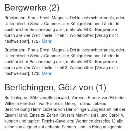
Bergwerke (2)
Brückmann, Franz Ernst
:
Magnalia Dei in locis svbterraneis, oder,
Unterirdische Schatz-Cammer aller Königreiche und Länder in
ausführlicher Beschreibung aller, mehr als MDC. Bergwercke
durch alle vier Welt-Theile: Theil 1
, Wolfenbüttel: [Verlag nicht
nachweisbar], 1727
Mehr
Brückmann, Franz Ernst
:
Magnalia Dei in locis svbterraneis, oder,
Unterirdische Schatz-Cammer aller Königreiche und Länder in
ausführlicher Beschreibung aller, mehr als MDC. Bergwercke
durch alle vier Welt-Theile: Theil 2
, Wolfenbüttel: [Verlag nicht
nachweisbar], 1730
Mehr
Berlichingen, Götz von (1)
Berlichingen, Götz von
/
Steigerwald, Veronus Franck von
/
Pistorius,
Wilhelm Friedrich, von
/
Pistorius, Georg Tobias
:
Lebens-
Beschreibung Herrn Gözens von Berlichingen, Zugenannt mit der
Eisern Hand, Eines zu Zeiten Kaysers Maximiliani I. und Caroli V.
kühnen und tapfern Reichs-Cavaliers; Worinnen derselbe I.) alle
seine von Jugend auf gehabte Fehden, und im Krieg ausgeübte