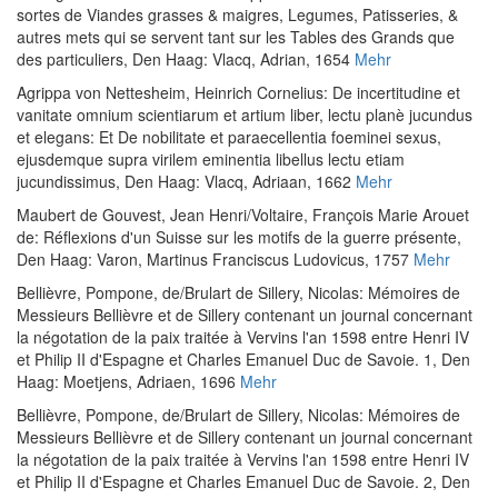
sortes de Viandes grasses & maigres, Legumes, Patisseries, &
autres mets qui se servent tant sur les Tables des Grands que
des particuliers
, Den Haag: Vlacq, Adrian, 1654
Mehr
Agrippa von Nettesheim, Heinrich Cornelius
:
De incertitudine et
vanitate omnium scientiarum et artium liber, lectu planè jucundus
et elegans: Et De nobilitate et paraecellentia foeminei sexus,
ejusdemque supra virilem eminentia libellus lectu etiam
jucundissimus
, Den Haag: Vlacq, Adriaan, 1662
Mehr
Maubert de Gouvest, Jean Henri
/
Voltaire, François Marie Arouet
de
:
Réflexions d'un Suisse sur les motifs de la guerre présente
,
Den Haag: Varon, Martinus Franciscus Ludovicus, 1757
Mehr
Bellièvre, Pompone, de
/
Brulart de Sillery, Nicolas
:
Mémoires de
Messieurs Bellièvre et de Sillery contenant un journal concernant
la négotation de la paix traitée à Vervins l'an 1598 entre Henri IV
et Philip II d'Espagne et Charles Emanuel Duc de Savoie. 1
, Den
Haag: Moetjens, Adriaen, 1696
Mehr
Bellièvre, Pompone, de
/
Brulart de Sillery, Nicolas
:
Mémoires de
Messieurs Bellièvre et de Sillery contenant un journal concernant
la négotation de la paix traitée à Vervins l'an 1598 entre Henri IV
et Philip II d'Espagne et Charles Emanuel Duc de Savoie. 2
, Den