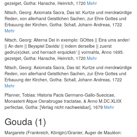
gezeiget
, Gotha: Hansche, Heinrich, 1720
Mehr
Nitsch, Georg
:
Axiomata Sacra, Das ist: Kurtze und merckwürdige
Reden, von allerhand Geistlichen Sachen, zur Ehre Gottes und
Erbauung der Kirchen
, Gotha: Schall, Johann Andreas, 1722
Mehr
Nitsch, Georg
:
Alterna Dei in exemplo: GOttes || Eins ums ander/
|| An dem || Beyspiel Davids/ || indem derselbe || zuerst
gedru(e)cket, und hernach erquicket/ || vormahls, Anno 1695.
gezeiget
, Gotha: Hansche, Heinrich, 1720
Mehr
Nitsch, Georg
:
Axiomata Sacra, Das ist: Kurtze und merckwürdige
Reden, von allerhand Geistlichen Sachen, zur Ehre Gottes und
Erbauung der Kirchen
, Gotha: Schall, Johann Andreas, 1722
Mehr
Pfanner, Tobias
:
Historia Pacis Germano-Gallo-Suecicae,
Monasterii Atque Osnabrugae tractatae, & Anno M.DC.XLIIX
perfectae
, Gotha: [Verlag nicht nachweisbar], 1679
Mehr
Gouda (1)
Margarete (Frankreich, Königin)
/
Granier, Auger de Mauléon
: