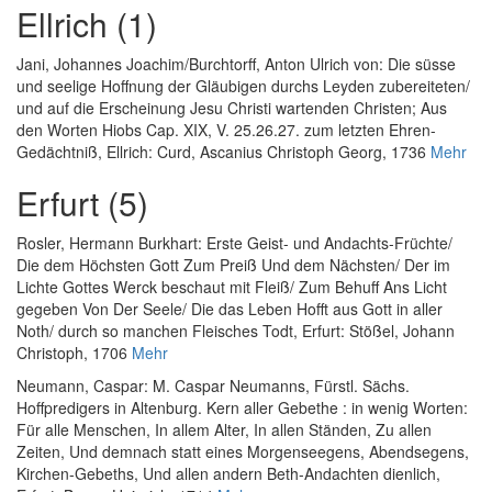
Ellrich (1)
Jani, Johannes Joachim
/
Burchtorff, Anton Ulrich von
:
Die süsse
und seelige Hoffnung der Gläubigen durchs Leyden zubereiteten/
und auf die Erscheinung Jesu Christi wartenden Christen; Aus
den Worten Hiobs Cap. XIX, V. 25.26.27. zum letzten Ehren-
Gedächtniß
, Ellrich: Curd, Ascanius Christoph Georg, 1736
Mehr
Erfurt (5)
Rosler, Hermann Burkhart
:
Erste Geist- und Andachts-Früchte/
Die dem Höchsten Gott Zum Preiß Und dem Nächsten/ Der im
Lichte Gottes Werck beschaut mit Fleiß/ Zum Behuff Ans Licht
gegeben Von Der Seele/ Die das Leben Hofft aus Gott in aller
Noth/ durch so manchen Fleisches Todt
, Erfurt: Stößel, Johann
Christoph, 1706
Mehr
Neumann, Caspar
:
M. Caspar Neumanns, Fürstl. Sächs.
Hoffpredigers in Altenburg. Kern aller Gebethe : in wenig Worten:
Für alle Menschen, In allem Alter, In allen Ständen, Zu allen
Zeiten, Und demnach statt eines Morgenseegens, Abendsegens,
Kirchen-Gebeths, Und allen andern Beth-Andachten dienlich
,