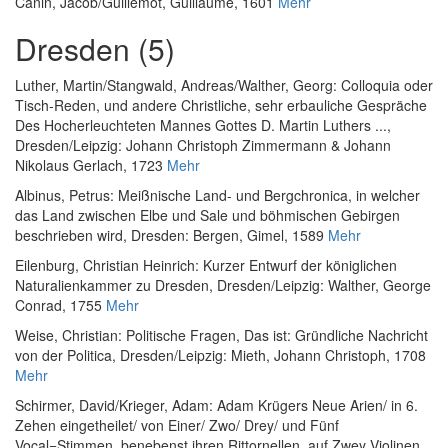
Canin, Jacob/Guillemot, Guillaume, 1601
Mehr
Dresden (5)
Luther, Martin
/
Stangwald, Andreas
/
Walther, Georg
:
Colloquia oder
Tisch-Reden, und andere Christliche, sehr erbauliche Gespräche
Des Hocherleuchteten Mannes Gottes D. Martin Luthers ...
,
Dresden/Leipzig: Johann Christoph Zimmermann & Johann
Nikolaus Gerlach, 1723
Mehr
Albinus, Petrus
:
Meißnische Land- und Bergchronica, in welcher
das Land zwischen Elbe und Sale und böhmischen Gebirgen
beschrieben wird
, Dresden: Bergen, Gimel, 1589
Mehr
Eilenburg, Christian Heinrich
:
Kurzer Entwurf der königlichen
Naturalienkammer zu Dresden
, Dresden/Leipzig: Walther, George
Conrad, 1755
Mehr
Weise, Christian
:
Politische Fragen, Das ist: Gründliche Nachricht
von der Politica
, Dresden/Leipzig: Mieth, Johann Christoph, 1708
Mehr
Schirmer, David
/
Krieger, Adam
:
Adam Krügers Neue Arien/ in 6.
Zehen eingetheilet/ von Einer/ Zwo/ Drey/ und Fünf
Vocal=Stimmen, benebenst ihren Rittornellen, auf Zwey Violinen,