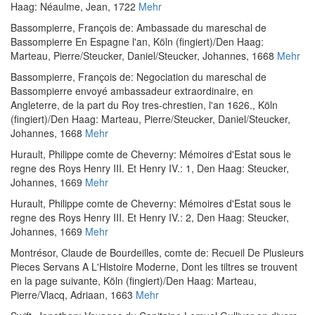
Haag: Néaulme, Jean, 1722
Mehr
Bassompierre, François de
:
Ambassade du mareschal de
Bassompierre En Espagne l'an
, Köln (fingiert)/Den Haag:
Marteau, Pierre/Steucker, Daniel/Steucker, Johannes, 1668
Mehr
Bassompierre, François de
:
Negociation du mareschal de
Bassompierre envoyé ambassadeur extraordinaire, en
Angleterre, de la part du Roy tres-chrestien, l'an 1626.
, Köln
(fingiert)/Den Haag: Marteau, Pierre/Steucker, Daniel/Steucker,
Johannes, 1668
Mehr
Hurault, Philippe comte de Cheverny
:
Mémoires d'Estat sous le
regne des Roys Henry III. Et Henry IV.: 1
, Den Haag: Steucker,
Johannes, 1669
Mehr
Hurault, Philippe comte de Cheverny
:
Mémoires d'Estat sous le
regne des Roys Henry III. Et Henry IV.: 2
, Den Haag: Steucker,
Johannes, 1669
Mehr
Montrésor, Claude de Bourdeilles, comte de
:
Recueil De Plusieurs
Pieces Servans A L'Histoire Moderne, Dont les tiltres se trouvent
en la page suivante
, Köln (fingiert)/Den Haag: Marteau,
Pierre/Vlacq, Adriaan, 1663
Mehr