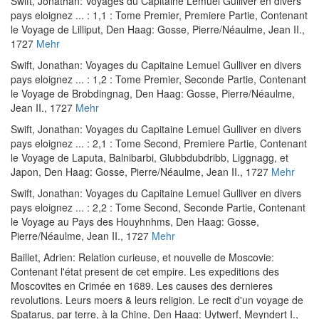
Swift, Jonathan
:
Voyages du Capitaine Lemuel Gulliver en divers
pays eloignez ... : 1,1 : Tome Premier, Premiere Partie, Contenant
le Voyage de Lilliput
, Den Haag: Gosse, Pierre/Néaulme, Jean II.,
1727
Mehr
Swift, Jonathan
:
Voyages du Capitaine Lemuel Gulliver en divers
pays eloignez ... : 1,2 : Tome Premier, Seconde Partie, Contenant
le Voyage de Brobdingnag
, Den Haag: Gosse, Pierre/Néaulme,
Jean II., 1727
Mehr
Swift, Jonathan
:
Voyages du Capitaine Lemuel Gulliver en divers
pays eloignez ... : 2,1 : Tome Second, Premiere Partie, Contenant
le Voyage de Laputa, Balnibarbi, Glubbdubdribb, Liggnagg, et
Japon
, Den Haag: Gosse, Pierre/Néaulme, Jean II., 1727
Mehr
Swift, Jonathan
:
Voyages du Capitaine Lemuel Gulliver en divers
pays eloignez ... : 2,2 : Tome Second, Seconde Partie, Contenant
le Voyage au Pays des Houyhnhms
, Den Haag: Gosse,
Pierre/Néaulme, Jean II., 1727
Mehr
Baillet, Adrien
:
Relation curieuse, et nouvelle de Moscovie:
Contenant l'état present de cet empire. Les expeditions des
Moscovites en Crimée en 1689. Les causes des dernieres
revolutions. Leurs moers & leurs religion. Le recit d'un voyage de
Spatarus, par terre, à la Chine
, Den Haag: Uytwerf, Meyndert I.,