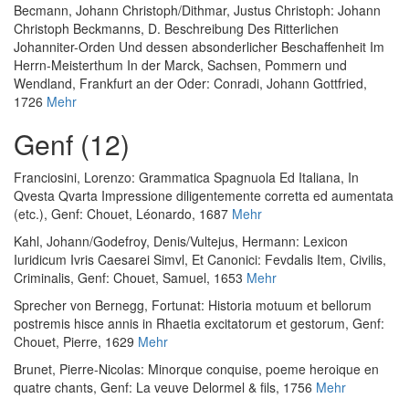
Becmann, Johann Christoph
/
Dithmar, Justus Christoph
:
Johann
Christoph Beckmanns, D. Beschreibung Des Ritterlichen
Johanniter-Orden Und dessen absonderlicher Beschaffenheit Im
Herrn-Meisterthum In der Marck, Sachsen, Pommern und
Wendland
, Frankfurt an der Oder: Conradi, Johann Gottfried,
1726
Mehr
Genf (12)
Franciosini, Lorenzo
:
Grammatica Spagnuola Ed Italiana, In
Qvesta Qvarta Impressione diligentemente corretta ed aumentata
(etc.)
, Genf: Chouet, Léonardo, 1687
Mehr
Kahl, Johann
/
Godefroy, Denis
/
Vultejus, Hermann
:
Lexicon
Iuridicum Ivris Caesarei Simvl, Et Canonici: Fevdalis Item, Civilis,
Criminalis
, Genf: Chouet, Samuel, 1653
Mehr
Sprecher von Bernegg, Fortunat
:
Historia motuum et bellorum
postremis hisce annis in Rhaetia excitatorum et gestorum
, Genf:
Chouet, Pierre, 1629
Mehr
Brunet, Pierre-Nicolas
:
Minorque conquise, poeme heroique en
quatre chants
, Genf: La veuve Delormel & fils, 1756
Mehr