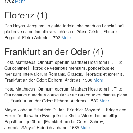
1702
Mehr
Florenz (1)
Des Hayes, Jacques
:
La guida fedele, che conduce i deviati pe'l
piu breve cammino alla vera chiesa di Giesu Cristo.
, Florenz:
Brigonci, Pietro Antonio, 1702
Mehr
Frankfurt an der Oder (4)
Host, Matthaeus
:
Omnium operum Matthaei Hosti tomi III. T. 2:
Qui continet III libros de veteribus mensuris, ponderibus et
mensuris intervallorum Romanis, Graecis, Hebraicis et externis
,
Frankfurt an der Oder: Eichorn, Andreas, 1586
Mehr
Host, Matthaeus
:
Omnium operum Matthaei Hosti tomi III. T. 3:
Qui continet quaedam opuscula variae raraeque eruditionis plena
...
, Frankfurt an der Oder: Eichorn, Andreas, 1586
Mehr
Meyer, Johann Friedrich
:
D. Joh. Friedrich Mayers/ ... Kriege des
Herrn für die wahre Evangelische Kirche Wider das unheilige
Papstthum geführet
, [Frankfurt an der Oder]: Schrey,
Jeremias/Meyer, Heinrich Johann, 1685
Mehr