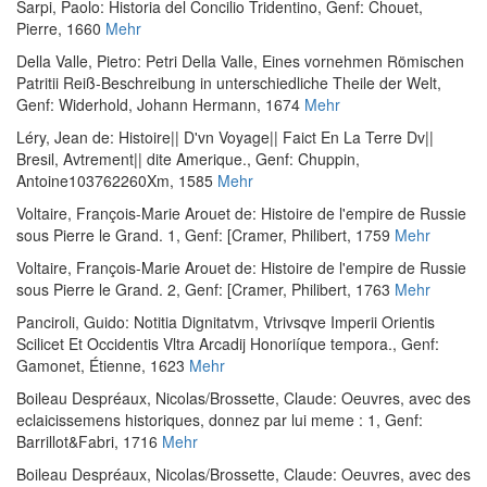
Sarpi, Paolo
:
Historia del Concilio Tridentino
, Genf: Chouet,
Pierre, 1660
Mehr
Della Valle, Pietro
:
Petri Della Valle, Eines vornehmen Römischen
Patritii Reiß-Beschreibung in unterschiedliche Theile der Welt
,
Genf: Widerhold, Johann Hermann, 1674
Mehr
Léry, Jean de
:
Histoire|| D'vn Voyage|| Faict En La Terre Dv||
Bresil, Avtrement|| dite Amerique.
, Genf: Chuppin,
Antoine103762260Xm, 1585
Mehr
Voltaire, François-Marie Arouet de
:
Histoire de l'empire de Russie
sous Pierre le Grand. 1
, Genf: [Cramer, Philibert, 1759
Mehr
Voltaire, François-Marie Arouet de
:
Histoire de l'empire de Russie
sous Pierre le Grand. 2
, Genf: [Cramer, Philibert, 1763
Mehr
Panciroli, Guido
:
Notitia Dignitatvm, Vtrivsqve Imperii Orientis
Scilicet Et Occidentis Vltra Arcadij Honoriíque tempora.
, Genf:
Gamonet, Étienne, 1623
Mehr
Boileau Despréaux, Nicolas
/
Brossette, Claude
:
Oeuvres, avec des
eclaicissemens historiques, donnez par lui meme : 1
, Genf:
Barrillot&Fabri, 1716
Mehr
Boileau Despréaux, Nicolas
/
Brossette, Claude
:
Oeuvres, avec des