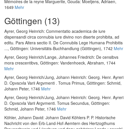
Mémoires de la reyne Marguerite
, Gouda: Moetjens, Adriaen,
1649
Mehr
Göttingen (13)
Ayrer, Georg Heinrich
:
Commentatio academica de iure
dispensandi circa connubia iure divino non diserte prohibita, ad
editu. Pars Altera sectio II. De Connubiis Lege Humana Prohibitis
...
, Göttingen: Universitäts-Buchhandlung (Göttingen), 1742
Mehr
Ayrer, Georg Heinrich
/
Lange, Johannes Friedrich
:
De censibvs
mora crescentibvs
, Göttingen: Vandenhoeck, Abraham, 1744
Mehr
Ayrer, Georg Heinrich
/
Jung, Johann Heinrich
:
Georg. Henr. Ayreri
D. Opvscvla Varii Argvmenti . Tomus Primus
, Göttingen: Schmid,
Johann Peter, 1746
Mehr
Ayrer, Georg Heinrich
/
Jung, Johann Heinrich
:
Georg. Henr. Ayreri
D. Opvscvla Varii Argvmenti. Tomus Secundus
, Göttingen:
Schmid, Johann Peter, 1746
Mehr
Köhler, Johann David
:
Johann David Köhlers P. P. Historische
Nachricht von den Erb-Land-Hof-Aemtern des Hertzogthums
Braunschweig und Lüneburg und dazu gehöriger Lande : sowohl