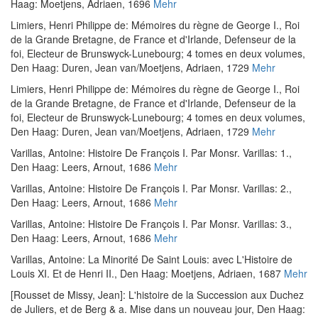
Haag: Moetjens, Adriaen, 1696
Mehr
Limiers, Henri Philippe de
:
Mémoires du règne de George I., Roi
de la Grande Bretagne, de France et d'Irlande, Defenseur de la
foi, Electeur de Brunswyck-Lunebourg; 4 tomes en deux volumes
,
Den Haag: Duren, Jean van/Moetjens, Adriaen, 1729
Mehr
Limiers, Henri Philippe de
:
Mémoires du règne de George I., Roi
de la Grande Bretagne, de France et d'Irlande, Defenseur de la
foi, Electeur de Brunswyck-Lunebourg; 4 tomes en deux volumes
,
Den Haag: Duren, Jean van/Moetjens, Adriaen, 1729
Mehr
Varillas, Antoine
:
Histoire De François I. Par Monsr. Varillas: 1.
,
Den Haag: Leers, Arnout, 1686
Mehr
Varillas, Antoine
:
Histoire De François I. Par Monsr. Varillas: 2.
,
Den Haag: Leers, Arnout, 1686
Mehr
Varillas, Antoine
:
Histoire De François I. Par Monsr. Varillas: 3.
,
Den Haag: Leers, Arnout, 1686
Mehr
Varillas, Antoine
:
La Minorité De Saint Louis: avec L'Histoire de
Louis XI. Et de Henri II.
, Den Haag: Moetjens, Adriaen, 1687
Mehr
[Rousset de Missy, Jean]
:
L'histoire de la Succession aux Duchez
de Juliers, et de Berg & a. Mise dans un nouveau jour
, Den Haag: