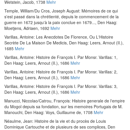
Wetstein, Jacob, 1738
Mehr
Temple, William
/
Du Cros, Joseph August
:
Mémoires de ce qui
s'est passé dans la chrétienté, depuis le commencement de la
guerre en 1672 jusqu'à la paix conclue en 1679...
, Den Haag:
Moetjens, Adriaen, 1692
Mehr
Varillas, Antoine
:
Les Anecdotes De Florence, Ou L'Histoire
Secrète De La Maison De Medicis
, Den Haag: Leers, Arnout (II.),
1685
Mehr
Varillas, Antoine
:
Histoire de François I. Par Monsr. Varillas: 1
,
Den Haag: Leers, Arnout (II.), 1686
Mehr
Varillas, Antoine
:
Histoire de François I. Par Monsr. Varillas: 2
,
Den Haag: Leers, Arnout (II.), 1686
Mehr
Varillas, Antoine
:
Histoire de François I. Par Monsr. Varillas: 3
,
Den Haag: Leers, Arnout (II.), 1686
Mehr
Manucci, Niccolao
/
Catrou, François
:
Histoire generale de l'empire
du Mogol depuis sa fondation, sur les memoires Portugais de M.
Manouchi
, Den Haag: Voys, Guillaume de, 1708
Mehr
Néaulme, Jean
:
Histoire de la vie et du procès de Louis
Dominique Cartouche et de plusieurs de ses complices
, Den