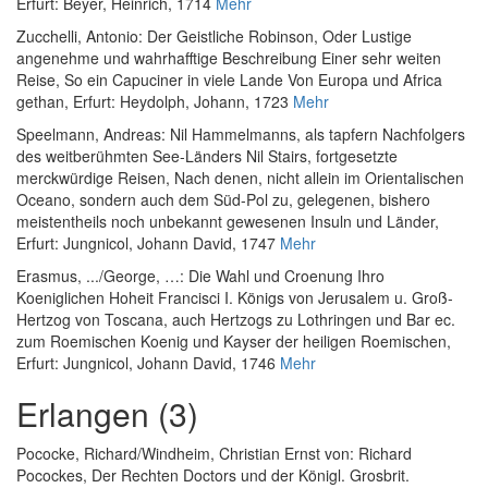
Erfurt: Beyer, Heinrich, 1714
Mehr
Zucchelli, Antonio
:
Der Geistliche Robinson, Oder Lustige
angenehme und wahrhafftige Beschreibung Einer sehr weiten
Reise, So ein Capuciner in viele Lande Von Europa und Africa
gethan
, Erfurt: Heydolph, Johann, 1723
Mehr
Speelmann, Andreas
:
Nil Hammelmanns, als tapfern Nachfolgers
des weitberühmten See-Länders Nil Stairs, fortgesetzte
merckwürdige Reisen, Nach denen, nicht allein im Orientalischen
Oceano, sondern auch dem Süd-Pol zu, gelegenen, bishero
meistentheils noch unbekannt gewesenen Insuln und Länder
,
Erfurt: Jungnicol, Johann David, 1747
Mehr
Erasmus, ...
/
George, …
:
Die Wahl und Croenung Ihro
Koeniglichen Hoheit Francisci I. Königs von Jerusalem u. Groß-
Hertzog von Toscana, auch Hertzogs zu Lothringen und Bar ec.
zum Roemischen Koenig und Kayser der heiligen Roemischen
,
Erfurt: Jungnicol, Johann David, 1746
Mehr
Erlangen (3)
Pococke, Richard
/
Windheim, Christian Ernst von
:
Richard
Pocockes, Der Rechten Doctors und der Königl. Grosbrit.