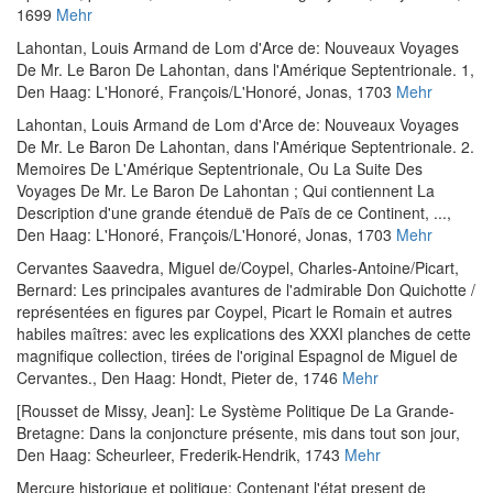
1699
Mehr
Lahontan, Louis Armand de Lom d'Arce de
:
Nouveaux Voyages
De Mr. Le Baron De Lahontan, dans l'Amérique Septentrionale. 1
,
Den Haag: L'Honoré, François/L'Honoré, Jonas, 1703
Mehr
Lahontan, Louis Armand de Lom d'Arce de
:
Nouveaux Voyages
De Mr. Le Baron De Lahontan, dans l'Amérique Septentrionale. 2.
Memoires De L'Amérique Septentrionale, Ou La Suite Des
Voyages De Mr. Le Baron De Lahontan ; Qui contiennent La
Description d'une grande étenduë de Païs de ce Continent, ...
,
Den Haag: L'Honoré, François/L'Honoré, Jonas, 1703
Mehr
Cervantes Saavedra, Miguel de
/
Coypel, Charles-Antoine
/
Picart,
Bernard
:
Les principales avantures de l'admirable Don Quichotte /
représentées en figures par Coypel, Picart le Romain et autres
habiles maîtres: avec les explications des XXXI planches de cette
magnifique collection, tirées de l'original Espagnol de Miguel de
Cervantes.
, Den Haag: Hondt, Pieter de, 1746
Mehr
[Rousset de Missy, Jean]
:
Le Système Politique De La Grande-
Bretagne: Dans la conjoncture présente, mis dans tout son jour
,
Den Haag: Scheurleer, Frederik-Hendrik, 1743
Mehr
Mercure historique et politique: Contenant l'état present de