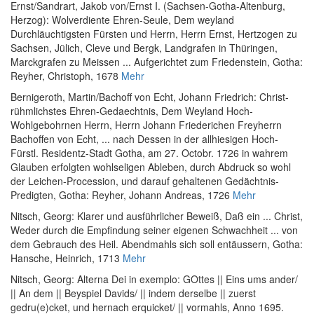
Ernst
/
Sandrart, Jakob von
/
Ernst I. (Sachsen-Gotha-Altenburg,
Herzog)
:
Wolverdiente Ehren-Seule, Dem weyland
Durchläuchtigsten Fürsten und Herrn, Herrn Ernst, Hertzogen zu
Sachsen, Jülich, Cleve und Bergk, Landgrafen in Thüringen,
Marckgrafen zu Meissen ... Aufgerichtet zum Friedenstein
, Gotha:
Reyher, Christoph, 1678
Mehr
Bernigeroth, Martin
/
Bachoff von Echt, Johann Friedrich
:
Christ-
rühmlichstes Ehren-Gedaechtnis, Dem Weyland Hoch-
Wohlgebohrnen Herrn, Herrn Johann Friederichen Freyherrn
Bachoffen von Echt, ... nach Dessen in der allhiesigen Hoch-
Fürstl. Residentz-Stadt Gotha, am 27. Octobr. 1726 in wahrem
Glauben erfolgten wohlseligen Ableben, durch Abdruck so wohl
der Leichen-Procession, und darauf gehaltenen Gedächtnis-
Predigten
, Gotha: Reyher, Johann Andreas, 1726
Mehr
Nitsch, Georg
:
Klarer und ausführlicher Beweiß, Daß ein ... Christ,
Weder durch die Empfindung seiner eigenen Schwachheit ... von
dem Gebrauch des Heil. Abendmahls sich soll entäussern
, Gotha:
Hansche, Heinrich, 1713
Mehr
Nitsch, Georg
:
Alterna Dei in exemplo: GOttes || Eins ums ander/
|| An dem || Beyspiel Davids/ || indem derselbe || zuerst
gedru(e)cket, und hernach erquicket/ || vormahls, Anno 1695.