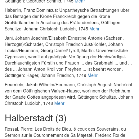
Göttingen: Gebrüder Schmid, 1745
Mehr
Häberlin, Franz Dominicus
:
Unpartheysche Betrachtungen über
das Betragen der Krone Franckreich gegen die Krone
Großbritannien in Ansehung des Prätendentens
, Göttingen:
Schultze, Johann Christoph Ludolph, 1745
Mehr
Jani, Johann Joachim
/
Elisabeth Ernestine Antonie (Sachsen,
Herzogin)
/
Schrader, Christoph Friedrich Just
/
Köhler, Johann
Tobias
/
Heumann, Georg Daniel
/
Tyroff, Martin
:
Unverwelckliche
Cypressen, womit auf gnädigste Verfügung der Hochwürdigst-
Durchlauchtigsten Fürstin und Frauen ... das Grabmahl ... und ...
des ... Johann Anton Kroll von Freyhen ... ist beehrt worden
,
Göttingen: Hager, Johann Friedrich, 1749
Mehr
Feuerlein, Jakob Wilhelm
/
Heumann, Christoph August
:
Nachricht
von dem Göttingischen Waisen-Hause, worinnen der Reichthum
der Gnade Gottes angepriesen wird
, Göttingen: Schultze, Johann
Christoph Ludolph, 1748
Mehr
Halberstadt (3)
Rossal, Pierre
:
Les Droits de Dieu, & ceux des Souverains, ou
Sermon sur le Couronnement de Sa Majesté, Frederic Roi de