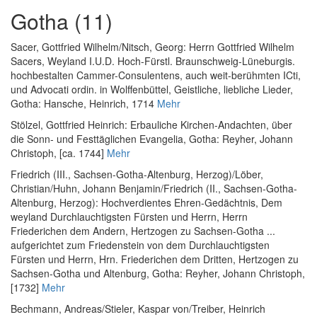
Gotha (11)
Sacer, Gottfried Wilhelm
/
Nitsch, Georg
:
Herrn Gottfried Wilhelm
Sacers, Weyland I.U.D. Hoch-Fürstl. Braunschweig-Lüneburgis.
hochbestalten Cammer-Consulentens, auch weit-berühmten ICti,
und Advocati ordin. in Wolffenbüttel, Geistliche, liebliche Lieder
,
Gotha: Hansche, Heinrich, 1714
Mehr
Stölzel, Gottfried Heinrich
:
Erbauliche Kirchen-Andachten, über
die Sonn- und Festtäglichen Evangelia
, Gotha: Reyher, Johann
Christoph, [ca. 1744]
Mehr
Friedrich (III., Sachsen-Gotha-Altenburg, Herzog)
/
Löber,
Christian
/
Huhn, Johann Benjamin
/
Friedrich (II., Sachsen-Gotha-
Altenburg, Herzog)
:
Hochverdientes Ehren-Gedächtnis, Dem
weyland Durchlauchtigsten Fürsten und Herrn, Herrn
Friederichen dem Andern, Hertzogen zu Sachsen-Gotha ...
aufgerichtet zum Friedenstein von dem Durchlauchtigsten
Fürsten und Herrn, Hrn. Friederichen dem Dritten, Hertzogen zu
Sachsen-Gotha und Altenburg
, Gotha: Reyher, Johann Christoph,
[1732]
Mehr
Bechmann, Andreas
/
Stieler, Kaspar von
/
Treiber, Heinrich