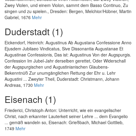
Zwey Violen, und einem Violon, sammt dem Basso Continuo, Zu
singen und zu spielen.
, Dresden: Bergen, Melchior/Hübner, Martin
Gabriel, 1676
Mehr
Duderstadt (1)
Eickendorf, Heinrich
:
Augustinus Ab Augustana Confessione Anno
Ejusdem Jubilaeo Vindicatus, Sive Dissonantia Augustanae Et
Augustinae Confessionis, Das ist: Augustinus Von der Augspurgis.
Confession Im Jubel-Jahr derselben gerettet, Oder Widerschall
der Augspurgischen und Augustinianischen Glaubens-
Bekenntnüß Zur unumgänglichen Rettung der Ehr u. Lehr
Augustini ... Zweyter Theil
, Duderstadt: Christmann, Johann
Andreas, 1730
Mehr
Eisenach (1)
Friederici, Christoph-Anton
:
Unterricht, wie ein evangelischer
Christ, nach erkannter Lauterkeit seiner Lehre ... dem Evangelio
... gemäß wandeln so
, Eisenach: Grießbach, Michael Gottlieb,
1749
Mehr