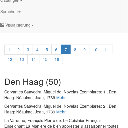
Sprachen
Visualisierung
1
2
3
4
5
6
7
8
9
10
11
12
13
14
15
16
Den Haag (50)
Cervantes Saavedra, Miguel de
:
Novelas Exemplares: 1.
, Den
Haag: Néaulme, Jean, 1739
Mehr
Cervantes Saavedra, Miguel de
:
Novelas Exemplares: 2.
, Den
Haag: Néaulme, Jean, 1739
Mehr
La Varenne, François Pierre de
:
Le Cuisinier François:
Enseignant La Maniere de bien apprester & assaisonner toutes