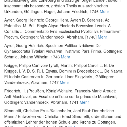
insgesamt als besonders, grösten Theils aus archivischen
Urkunden
, Göttingen: Hager, Johann Friedrich, 1746
Mehr
Ayrer, Georg Heinrich
:
Georgii Henr. Ayreri D. Sereniss. Ac
Potentiss. M. Brit. Regis Atqve Electoris Brvnsvico-Lvneb. A
Consiliis ... Commentatio Ivris Ecclesiastici Pvblici Ivs Primariarvm
Precvm
, Göttingen: Vandenhoeck, Abraham, [1740]
Mehr
Ayrer, Georg Heinrich
:
Specimen Politico-Ivridicvm De
Gynaecocratia Tvtelari Vidvarvm Illvstrivm: Pars Prima
, Göttingen:
Schmid, Johann Wilhelm, 1746
Mehr
Knigge, Philipp Carl von
/
Tyroff, Martin
:
Philippi Caroli L. B. De
Knigge, I. V. D. S. R. I. Eqvitis, Domini in Bredenbeck ... De Natvra
Et Indole Castrorvm In Germania Liber Singvlaris.
, Göttingen:
Vandenhoeck, Abraham, 1747
Mehr
Friedrich, II. (Preußen, König)
/
Voltaire, François-Marie Arouet
:
Anti-Machiavel, ou Essai de critique sur le prince de Machiavel
,
Göttingen: Vandenhoeck, Abraham, 1741
Mehr
Simonetti, Christian Ernst
/
Kaltenhofer, Joel Paul
:
Der ehrliche
Mann / Entworfen von Christian Ernst Simonetti, ordentlichen und
öffentlichen Lehrer der hohen Schule und Kirche zu Göttingen
,