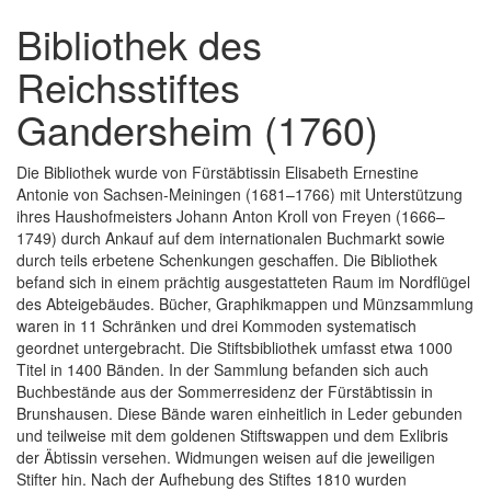
Bibliothek des
Reichsstiftes
Gandersheim (1760)
Die Bibliothek wurde von Fürstäbtissin Elisabeth Ernestine
Antonie von Sachsen-Meiningen (1681–1766) mit Unterstützung
ihres Haushofmeisters Johann Anton Kroll von Freyen (1666–
1749) durch Ankauf auf dem internationalen Buchmarkt sowie
durch teils erbetene Schenkungen geschaffen. Die Bibliothek
befand sich in einem prächtig ausgestatteten Raum im Nordflügel
des Abteigebäudes. Bücher, Graphikmappen und Münzsammlung
waren in 11 Schränken und drei Kommoden systematisch
geordnet untergebracht. Die Stiftsbibliothek umfasst etwa 1000
Titel in 1400 Bänden. In der Sammlung befanden sich auch
Buchbestände aus der Sommerresidenz der Fürstäbtissin in
Brunshausen. Diese Bände waren einheitlich in Leder gebunden
und teilweise mit dem goldenen Stiftswappen und dem Exlibris
der Äbtissin versehen. Widmungen weisen auf die jeweiligen
Stifter hin. Nach der Aufhebung des Stiftes 1810 wurden